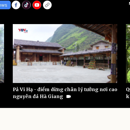
eSports
V
Hậu trường
Văn hóa
Giải trí
D
Sân khấu - Điện ảnh
Nghệ sĩ
Văn học
Thời trang
Âm nhạc
Sao Việt
c
Di sản
Pả Vi Hạ - điểm dừng chân lý tưởng nơi cao
Q
nguyên đá Hà Giang
k