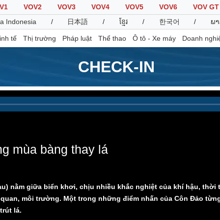
V1
VOV2
VOV3
VOV4
VOV5
VOV6
VOV GT
a Indonesia
/
日本語
/
ខ្មែរ
/
한국어
/
ພາ
inh tế
Thị trường
Pháp luật
Thể thao
Ô tô - Xe máy
Doanh nghi
CHECK-IN
Thế giới
Multimedia
K
Quan sát
Video
B
Cuộc sống đó đây
Ảnh
K
Hồ sơ
E-Magazine
Infographic
g mùa bàng thay lá
Thể thao
Ô tô - Xe máy
D
u) nằm giữa biển khơi, chịu nhiều khắc nghiệt của khí hậu, thời 
Bóng đá
Ô tô
T
quan, môi trường. Một trong những điểm nhấn của Côn Đảo từng
Lịch thi đấu bóng đá
Xe máy
rút lá.
Thế giới thể thao
Tư vấn