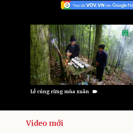
Sức khỏe
Đời sống
Dinh dưỡng - món ngon
Nhà đẹp
Cây thuốc
Blog
Sản phụ khoa
Tình yêu - Gia đình
Nhi khoa
Nam khoa
Làm đẹp - giảm cân
Phòng mạch online
Ăn sạch sống khỏe
Cải chính
Lễ cúng rừng mùa xuân
Video mới