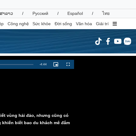
ສາລາວ
/
Русский
/
Español
/
ไทย
ệp
Công nghệ
Sức khỏe
Đời sống
Văn hóa
Giải trí
inh tế
Thị trường
Remaining
-
4:44
Picture-
Fullscreen
in-
ất động sản
Giá vàng
Picture
Time
hởi nghiệp
Tiêu dùng
Tỷ giá
Chứng khoán
Giá cà phê
oanh nghiệp
Công nghệ
tiết vùng hải đảo, nhưng cũng có
hông tin doanh nghiệp
Sành điệu
 khiến biết bao du khách mê đắm
Doanh nghiệp 24h
Tin Công nghệ
Doanh nhân
Trải nghiệm