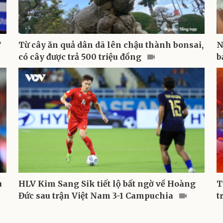
T
Từ cây ăn quả dân dã lên chậu thành bonsai,
N
có cây được trả 500 triệu đồng
b
u
HLV Kim Sang Sik tiết lộ bất ngờ về Hoàng
T
Đức sau trận Việt Nam 3-1 Campuchia
t