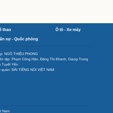
ể thao
Ô tô - Xe máy
ân sự - Quốc phòng
tập: NGÔ THIỆU PHONG
ên tập: Phạm Công Hân, Đặng Thị Khanh, Giang Trung
 Tuyết Yến
ủ quản: ĐÀI TIẾNG NÓI VIỆT NAM
ệt Nam