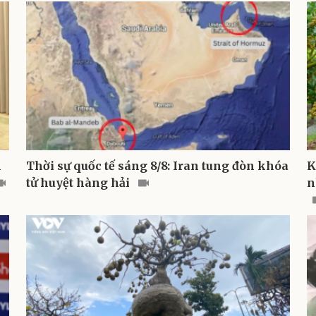
h
Thời sự quốc tế sáng 8/8: Iran tung đòn khóa
K
tử huyệt hàng hải
n