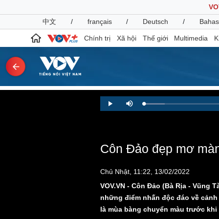
VO
中文
/
français
/
Deutsch
/
Bahas
Chính trị
Xã hội
Thế giới
Multimedia
K
Chính trị
Xã hội
Loaded
:
Play
Mute
6.00%
Đảng
Tin 24h
Tổ chức nhân sự
Dự báo thời tiết
Quốc hội
Giáo dục
Nhận diện sự thật
Dấu ấn VOV
Côn Đảo đẹp mơ màn
Việc làm
Biển đảo
Chủ Nhật, 11:22, 13/02/2022
Pháp luật
Quân sự - Quốc phòng
VOV.VN - Côn Đảo (Bà Rịa - Vũng Tà
Vụ án
Vũ khí
những điểm nhấn độc đáo về cảnh 
Tin nóng
Việt Nam
là mùa bàng chuyển màu trước khi t
Tư vấn luật
Phân tích