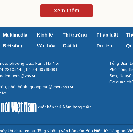
Xem thêm
Multimedia
Kinh tế
Thị trường
Pháp luật
Th
Đời sống
Văn hóa
Giải trí
Du lịch
Qu
Triệu, phường Cửa Nam, Hà Nội
Tổng Biên 
-24-22105148, 84-24-39785691
Phó Tổng Bi
aodientuvov@vov.vn
Sơn, Nguyễn
Cơ quan ch
 cáo, phát hành: quangcao@vovnews.vn
cáo
xuất bản thứ Năm hàng tuần
e này khi chưa có sự đồng ý bằng văn bản của Báo Điện tử Tiếng nói Vi