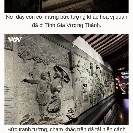
Nơi đây còn có những bức tượng khắc hoạ vị quan
đã ở Tĩnh Gia Vương Thành.
Pháp luật
Quân sự - Quốc phòng
Vụ án
Vũ khí
Tin nóng
Việt Nam
Tư vấn luật
Phân tích
Bức tranh tường, chạm khắc trên đá tái hiện cảnh