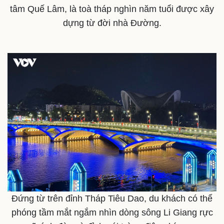
tâm Quế Lâm, là toà tháp nghìn năm tuổi được xây
dựng từ đời nhà Đường.
Thế giới
Multimedia
Quan sát
Video
Cuộc sống đó đây
Ảnh
Hồ sơ
E-Magazine
Infographic
Đứng từ trên đỉnh Tháp Tiêu Dao, du khách có thể
phóng tầm mắt ngắm nhìn dòng sông Li Giang rực