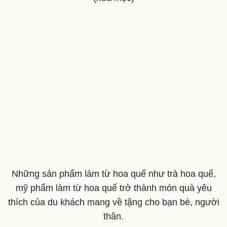
Du lịch
Podcast
Tư vấn
Câu chuyện thời sự
Săn Tour
Đọc truyện đêm khuya
check-in
Cửa sổ tình yêu
Kể chuyện cho bé
Hạt giống tâm hồn
Những sản phẩm làm từ hoa quế như trà hoa quế,
mỹ phẩm làm từ hoa quế trở thành món quà yêu
thích của du khách mang về tặng cho bạn bè, người
thân.