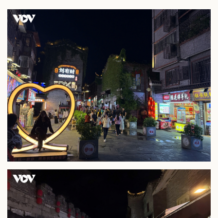
Thể thao
Ô tô - Xe máy
Bóng đá
Ô tô
Lịch thi đấu bóng đá
Xe máy
Thế giới thể thao
Tư vấn
eSports
Hậu trường