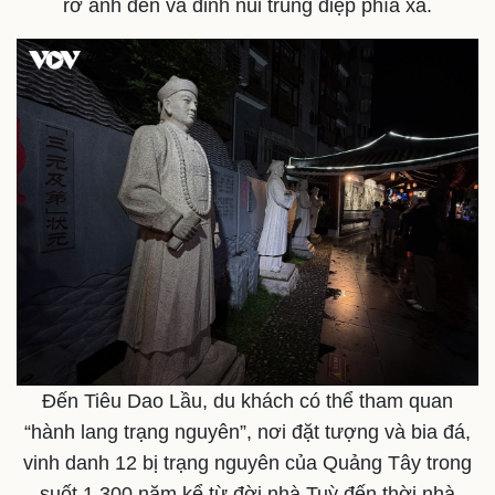
rỡ ánh đèn và đỉnh núi trùng điệp phía xa.
Đến Tiêu Dao Lầu, du khách có thể tham quan
“hành lang trạng nguyên”, nơi đặt tượng và bia đá,
Kinh tế
Thị trường
vinh danh 12 bị trạng nguyên của Quảng Tây trong
Bất động sản
Giá vàng
Khởi nghiệp
Tiêu dùng
suốt 1.300 năm kể từ đời nhà Tuỳ đến thời nhà