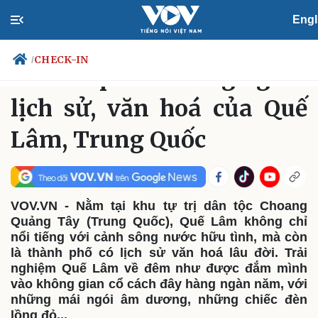
Engl
DU LỊCH
CHECK-IN
Chủ Nhật, 14:32, 19/10/2025
CHECK-IN
/
Khám phá không gian
lịch sử, văn hoá của Quế
Lâm, Trung Quốc
Chính trị
Xã hội
Đảng
Tin 24h
Tổ chức nhân sự
Dự báo thời tiết
Quốc hội
Giáo dục
Nhận diện sự thật
Dấu ấn VOV
VOV.VN - Nằm tại khu tự trị dân tộc Choang
Việc làm
Quảng Tây (Trung Quốc), Quế Lâm không chỉ
Biển đảo
nổi tiếng với cảnh sông nước hữu tình, mà còn
là thành phố có lịch sử văn hoá lâu đời. Trải
nghiệm Quế Lâm về đêm như được đắm mình
vào không gian cổ cách đây hàng ngàn năm, với
những mái ngói âm dương, những chiếc đèn
lồng đỏ...