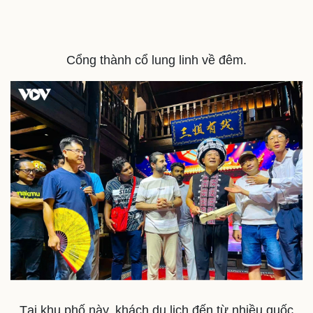
Cổng thành cổ lung linh về đêm.
Văn hóa
Giải trí
Sân khấu - Điện ảnh
Nghệ sĩ
Văn học
Thời trang
Âm nhạc
Sao Việt
Di sản
Tại khu phố này, khách du lịch đến từ nhiều quốc