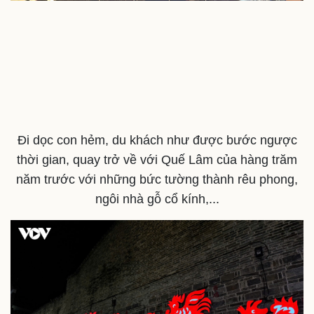
Đi dọc con hẻm, du khách như được bước ngược
thời gian, quay trở về với Quế Lâm của hàng trăm
năm trước với những bức tường thành rêu phong,
Sức khỏe
Đời sống
ngôi nhà gỗ cổ kính,...
Dinh dưỡng - món ngon
Nhà đẹp
Cây thuốc
Blog
Sản phụ khoa
Tình yêu - Gia đình
Nhi khoa
Nam khoa
Làm đẹp - giảm cân
Phòng mạch online
Ăn sạch sống khỏe