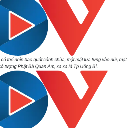
có thể nhìn bao quát cảnh chùa, một mặt tựa lưng vào núi, mặt 
có tượng Phật Bà Quan Âm, xa xa là Tp Uông Bí.