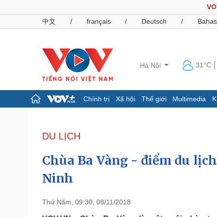
VO
中文
/
français
/
Deutsch
/
Bahas
31°C
Hà Nội
Chính trị
Xã hội
Thế giới
Multimedia
K
Chính trị
Xã hội
Đảng
Tin 24h
DU LỊCH
Tổ chức nhân sự
Dự báo thời tiết
Quốc hội
Giáo dục
Chùa Ba Vàng - điểm du lịch
Nhận diện sự thật
Dấu ấn VOV
Việc làm
Ninh
Biển đảo
Pháp luật
Quân sự - Quốc phòng
Thứ Năm, 09:30, 08/11/2018
Vụ án
Vũ khí