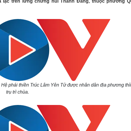
a lạc trên lưng chừng núi Thành Đẳng, thuộc phường 
Lịch thi đấu bóng đá
Xe máy
Thế giới thể thao
Tư vấn
eSports
V
Hậu trường
Văn hóa
Giải trí
D
Sân khấu - Điện ảnh
Nghệ sĩ
Văn học
Thời trang
Âm nhạc
Sao Việt
c
Di sản
c Hệ phái thiền Trúc Lâm Yên Tử được nhân dân địa phương thỉ
trụ trì chùa.