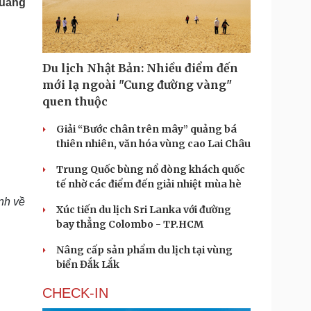
Quang
Doanh nghiệp 24h
Tin Công nghệ
Doanh nhân
Trải nghiệm
ì cộng đồng
Chuyển đổi số
Du lịch Nhật Bản: Nhiều điểm đến
u lịch
Podcast
mới lạ ngoài "Cung đường vàng"
Tư vấn
Câu chuyện thời sự
quen thuộc
Săn Tour
Đọc truyện đêm khuya
heck-in
Cửa sổ tình yêu
Giải “Bước chân trên mây” quảng bá
Kể chuyện cho bé
thiên nhiên, văn hóa vùng cao Lai Châu
Hạt giống tâm hồn
Trung Quốc bùng nổ dòng khách quốc
tế nhờ các điểm đến giải nhiệt mùa hè
nh về
Xúc tiến du lịch Sri Lanka với đường
bay thẳng Colombo - TP.HCM
Nâng cấp sản phẩm du lịch tại vùng
biển Đắk Lắk
CHECK-IN