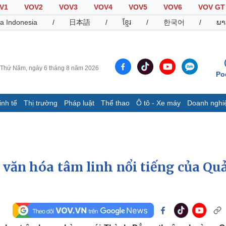
V1
VOV2
VOV3
VOV4
VOV5
VOV6
VOV GT
a Indonesia
/
日本語
/
ខ្មែរ
/
한국어
/
ພາ
Thứ Năm, ngày 6 tháng 8 năm 2026
Po
inh tế
Thị trường
Pháp luật
Thể thao
Ô tô - Xe máy
Doanh nghi
Thế giới
Multimedia
K
Quan sát
Video
B
Cuộc sống đó đây
Ảnh
K
Hồ sơ
E-Magazine
 văn hóa tâm linh nổi tiếng của Qu
Infographic
Thể thao
Ô tô - Xe máy
D
Bóng đá
Ô tô
T