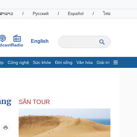
ສາລາວ
/
Русский
/
Español
/
ไทย
English
dcast
Radio
ệp
Công nghệ
Sức khỏe
Đời sống
Văn hóa
Giải trí
inh tế
Thị trường
ất động sản
Giá vàng
hởi nghiệp
Tiêu dùng
Tỷ giá
ảng
SĂN TOUR
Chứng khoán
Giá cà phê
oanh nghiệp
Công nghệ
hông tin doanh nghiệp
Sành điệu