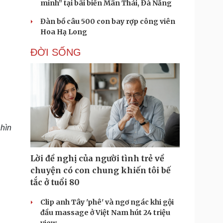
minh” tại bãi biển Mân Thái, Đà Nẵng
Đàn bồ câu 500 con bay rợp công viên
Hoa Hạ Long
ĐỜI SỐNG
nhìn
Lời đề nghị của người tình trẻ về
chuyện có con chung khiến tôi bế
tắc ở tuổi 80
Clip anh Tây 'phê' và ngơ ngác khi gội
đầu massage ở Việt Nam hút 24 triệu