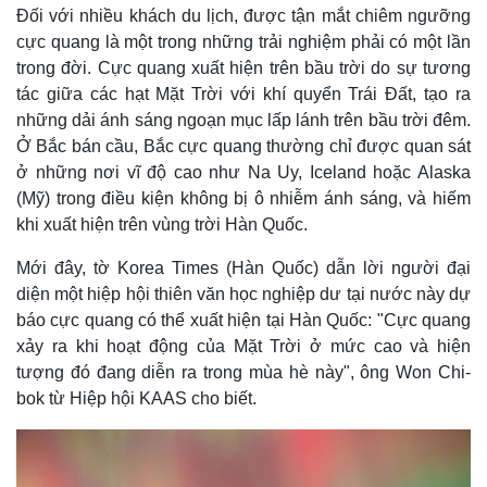
Đối với nhiều khách du lịch, được tận mắt chiêm ngưỡng
cực quang là một trong những trải nghiệm phải có một lần
trong đời. Cực quang xuất hiện trên bầu trời do sự tương
tác giữa các hạt Mặt Trời với khí quyển Trái Đất, tạo ra
những dải ánh sáng ngoạn mục lấp lánh trên bầu trời đêm.
Ở Bắc bán cầu, Bắc cực quang thường chỉ được quan sát
ở những nơi vĩ độ cao như Na Uy, Iceland hoặc Alaska
(Mỹ) trong điều kiện không bị ô nhiễm ánh sáng, và hiếm
khi xuất hiện trên vùng trời Hàn Quốc.
Mới đây, tờ Korea Times (Hàn Quốc) dẫn lời người đại
diện một hiệp hội thiên văn học nghiệp dư tại nước này dự
báo cực quang có thể xuất hiện tại Hàn Quốc: "Cực quang
xảy ra khi hoạt động của Mặt Trời ở mức cao và hiện
tượng đó đang diễn ra trong mùa hè này", ông Won Chi-
bok từ Hiệp hội KAAS cho biết.