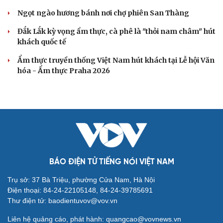
Ngọt ngào hương bánh nơi chợ phiên San Thàng
Đắk Lắk kỳ vọng ẩm thực, cà phê là "thỏi nam châm" hút
khách quốc tế
Ẩm thực truyền thống Việt Nam hút khách tại Lễ hội Văn
hóa - Ẩm thực Praha 2026
BÁO ĐIỆN TỬ TIẾNG NÓI VIỆT NAM
Trụ sở: 37 Bà Triệu, phường Cửa Nam, Hà Nội
Điện thoại: 84-24-22105148, 84-24-39785691
Thư điện tử: baodientuvov@vov.vn
Liên hệ quảng cáo, phát hành: quangcao@vovnews.vn