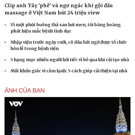
Clip anh Tây 'phê' và ngơ ngác khi gội đầu
massage ở Việt Nam hút 24 triệu view
Vì một phút buông thả sau hơi men, tôi bàng hoàng
phát hiện mắc bệnh tình dục
Nhập viện trước ngày cưới, cô dâu bất ngờ được tổ chức
hôn lễ trong bệnh viện
5 hạng mục nhiều người hối tiếc vì bỏ qua khi cải tạo nhà
Mất khứu giác vì cảm lạnh: 5 cách giúp cải thiện tại nhà
Du lịch
Podcast
Tư vấn
Câu chuyện thời sự
ẢNH CỦA BẠN
Săn Tour
Đọc truyện đêm khuya
check-in
Cửa sổ tình yêu
Kể chuyện cho bé
Hạt giống tâm hồn