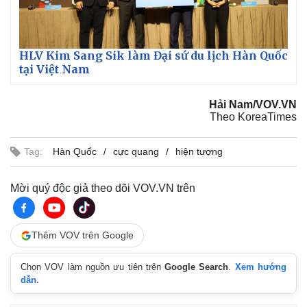
HLV Kim Sang Sik làm Đại sứ du lịch Hàn Quốc
tại Việt Nam
Hải Nam/VOV.VN
Theo KoreaTimes
Kinh tế
Thị trường
Tag:
Hàn Quốc
cực quang
hiện tượng
Bất động sản
Giá vàng
Khởi nghiệp
Tiêu dùng
Mời quý độc giả theo dõi VOV.VN trên
Tỷ giá
Chứng khoán
Giá cà phê
Thêm VOV trên Google
Chọn VOV làm nguồn ưu tiên trên
Google Search
.
Xem hướng
dẫn.