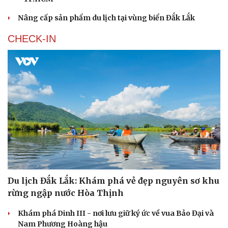
Nâng cấp sản phẩm du lịch tại vùng biển Đắk Lắk
Văn hóa
Giải trí
CHECK-IN
Sân khấu - Điện ảnh
Nghệ sĩ
Văn học
Thời trang
Âm nhạc
Sao Việt
Di sản
Du lịch Đắk Lắk: Khám phá vẻ đẹp nguyên sơ khu
rừng ngập nước Hòa Thịnh
Khám phá Dinh III - nơi lưu giữ ký ức về vua Bảo Đại và
Nam Phương Hoàng hậu