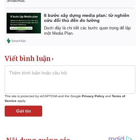
SmartAds.
6 bước xây dựng media plan: từ nghiên
cứu đối thủ đến đo lường
Dưới đây là chi tiết các bước quan trọng để lập
một Media Plan.
Viết bình luận
This site is protected by reCAPTCHA and the Google
Privacy Policy
and
Terms of
Service
apply.
Gửi tin