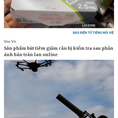
Thể thao
Ô tô - Xe máy
Bóng đá
Ô tô
Lịch thi đấu bóng đá
Xe máy
Thế giới thể thao
Tư vấn
eSports
Hậu trường