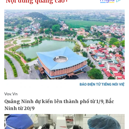
Pháp luật
Quân sự - Quốc phòng
Vụ án
Vũ khí
Tin nóng
Việt Nam
Tư vấn luật
Phân tích