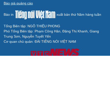
Báo giá quảng cáo
Báo in
xuất bản thứ Năm hàng tuần
Tổng Biên tập: NGÔ THIỆU PHONG
Phó Tổng Biên tập: Phạm Công Hân, Đặng Thị Khanh, Giang
Trung Sơn, Nguyễn Tuyết Yến
Cơ quan chủ quản: ĐÀI TIẾNG NÓI VIỆT NAM
Không được sao chép lại bất kỳ thông tin nào từ website này khi
chưa có sự đồng ý bằng văn bản của Báo Điện tử Tiếng nói Việt
Nam
Giấy phép số 27/GP-BVHTTDL của Bộ Văn hóa, Thể thao và Du
lịch cấp ngày 25/04/2025