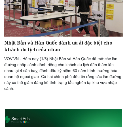
Nhật Bản và Hàn Quốc dành ưu ái đặc biệt cho
khách du lịch của nhau
Sức khỏe
Đời sống
VOV.VN - Hôm nay (1/6) Nhật Bản và Hàn Quốc đã mở các làn
Dinh dưỡng - món ngon
Nhà đẹp
đường nhập cảnh dành riêng cho khách du lịch đến thăm lẫn
Cây thuốc
Blog
nhau tại 4 sân bay, đánh dấu kỷ niệm 60 năm bình thường hóa
Sản phụ khoa
Tình yêu - Gia đình
quan hệ ngoại giao. Cả hai chính phủ đều tin rằng các làn đường
Nhi khoa
này có thể giảm đáng kể tình trạng tắc nghẽn tại khu vực nhập
Nam khoa
cảnh.
Làm đẹp - giảm cân
Phòng mạch online
Ăn sạch sống khỏe