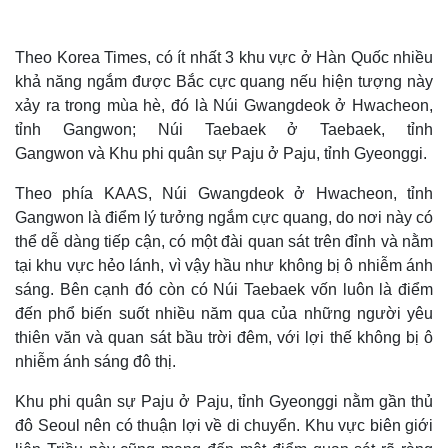
Quan sát
Video
Cuộc sống đó đây
Ảnh
Theo Korea Times, có ít nhất 3 khu vực ở Hàn Quốc nhiều
Hồ sơ
E-Magazine
khả năng ngắm được Bắc cực quang nếu hiện tượng này
Infographic
xảy ra trong mùa hè, đó là Núi Gwangdeok ở Hwacheon,
tỉnh Gangwon; Núi Taebaek ở Taebaek, tỉnh
Gangwon và Khu phi quân sự Paju ở Paju, tỉnh Gyeonggi.
Theo phía KAAS, Núi Gwangdeok ở Hwacheon, tỉnh
Gangwon là điểm lý tưởng ngắm cực quang, do nơi này có
thể dễ dàng tiếp cận, có một đài quan sát trên đỉnh và nằm
tại khu vực hẻo lánh, vì vậy hầu như không bị ô nhiễm ánh
sáng. Bên cạnh đó còn có Núi Taebaek vốn luôn là điểm
đến phổ biến suốt nhiều năm qua của những người yêu
thiên văn và quan sát bầu trời đêm, với lợi thế không bị ô
nhiễm ánh sáng đô thị.
Khu phi quân sự Paju ở Paju, tỉnh Gyeonggi nằm gần thủ
đô Seoul nên có thuận lợi về di chuyển. Khu vực biên giới