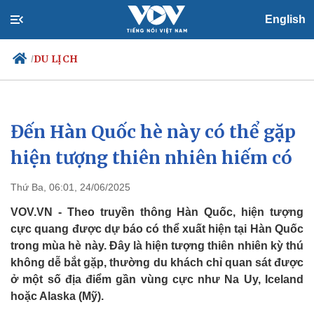
English
DU LỊCH
/
Đến Hàn Quốc hè này có thể gặp
Chính trị
Xã hội
Đảng
Tin 24h
hiện tượng thiên nhiên hiếm có
Tổ chức nhân sự
Dự báo thời tiết
Quốc hội
Giáo dục
Thứ Ba, 06:01, 24/06/2025
Nhận diện sự thật
Dấu ấn VOV
Việc làm
VOV.VN - Theo truyền thông Hàn Quốc, hiện tượng
Biển đảo
cực quang được dự báo có thể xuất hiện tại Hàn Quốc
trong mùa hè này. Đây là hiện tượng thiên nhiên kỳ thú
không dễ bắt gặp, thường du khách chỉ quan sát được
ở một số địa điểm gần vùng cực như Na Uy, Iceland
hoặc Alaska (Mỹ).