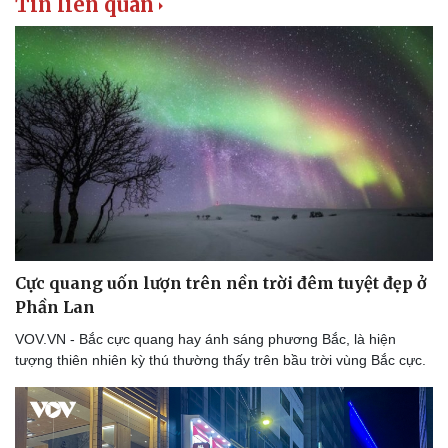
Tin liên quan
Thông tin doanh nghiệp
Sành điệu
Doanh nghiệp 24h
Tin Công nghệ
Doanh nhân
Trải nghiệm
Vì cộng đồng
Chuyển đổi số
Cực quang uốn lượn trên nền trời đêm tuyệt đẹp ở
Phần Lan
VOV.VN - Bắc cực quang hay ánh sáng phương Bắc, là hiện
tượng thiên nhiên kỳ thú thường thấy trên bầu trời vùng Bắc cực.