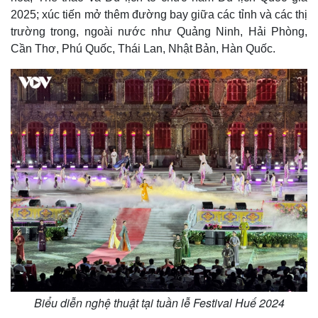
Cuộc sống đó đây
Ảnh
2025; xúc tiến mở thêm đường bay giữa các tỉnh và các thị
Hồ sơ
E-Magazine
trường trong, ngoài nước như Quảng Ninh, Hải Phòng,
Infographic
Cần Thơ, Phú Quốc, Thái Lan, Nhật Bản, Hàn Quốc.
Biểu diễn nghệ thuật tại tuần lễ Festival Huế 2024