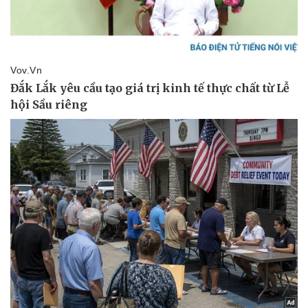
Thể thao
Ô tô - Xe máy
Bóng đá
Ô tô
Lịch thi đấu bóng đá
Xe máy
Thế giới thể thao
Tư vấn
eSports
Hậu trường