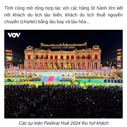
Tỉnh cũng mở rộng hợp tác với các hãng lữ hành lớn kết
nối khách du lịch tàu biển, khách du lịch thuê nguyên
chuyến (charter) bằng tàu bay và tàu hỏa...
Kinh tế
Thị trường
Bất động sản
Giá vàng
Khởi nghiệp
Tiêu dùng
Tỷ giá
Chứng khoán
Giá cà phê
Các sự kiện Festival Huế 2024 thu hút khách