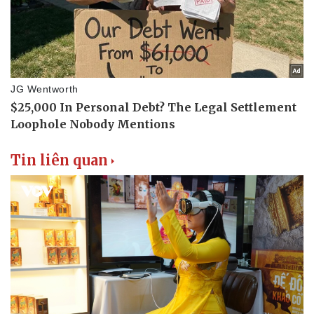
Tin liên quan
Văn hóa
Giải trí
Sân khấu - Điện ảnh
Nghệ sĩ
Văn học
Thời trang
Âm nhạc
Sao Việt
Di sản