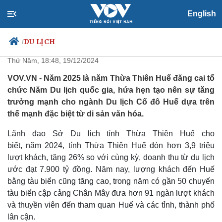
English
Du lịch Huế đón 3,9 triệu lượt
khách
DU LỊCH
/
Thứ Năm, 18:48, 19/12/2024
VOV.VN - Năm 2025 là năm Thừa Thiên Huế đăng cai tổ
chức Năm Du lịch quốc gia, hứa hẹn tạo nên sự tăng
Chính trị
Xã hội
trưởng mạnh cho ngành Du lịch Cố đô Huế dựa trên
Đảng
Tin 24h
thế mạnh đặc biệt từ di sản văn hóa.
Tổ chức nhân sự
Dự báo thời tiết
Quốc hội
Giáo dục
Lãnh đạo Sở Du lịch tỉnh Thừa Thiên Huế cho
Nhận diện sự thật
Dấu ấn VOV
biết, năm 2024, tỉnh Thừa Thiên Huế đón hơn 3,9 triệu
Việc làm
lượt khách, tăng 26% so với cùng kỳ, doanh thu từ du lịch
Biển đảo
ước đạt 7.900 tỷ đồng. Năm nay, lượng khách đến Huế
bằng tàu biển cũng tăng cao, trong năm có gần 50 chuyến
tàu biển cập cảng Chân Mây đưa hơn 91 ngàn lượt khách
và thuyền viên đến tham quan Huế và các tỉnh, thành phố
lân cận.