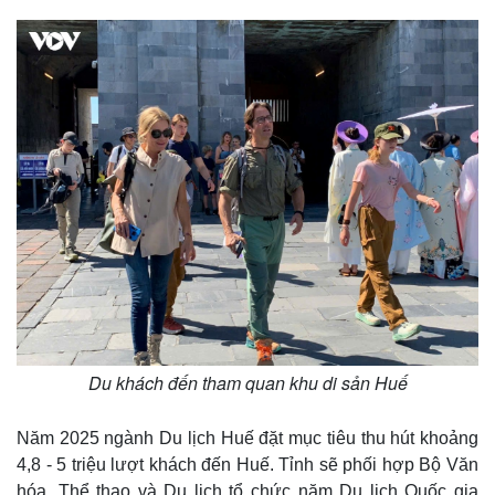
Du khách đến tham quan khu di sản Huế
Năm 2025 ngành Du lịch Huế đặt mục tiêu thu hút khoảng
Thế giới
Multimedia
4,8 - 5 triệu lượt khách đến Huế. Tỉnh sẽ phối hợp Bộ Văn
Quan sát
Video
hóa, Thể thao và Du lịch tổ chức năm Du lịch Quốc gia