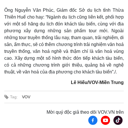
Ông Nguyễn Văn Phúc, Giám đốc Sở du lịch tỉnh Thừa
Thiên Huế cho hay: “Ngành du lịch cũng liên kết, phối hợp
với một số hãng du lịch đón khách tàu biển, cùng với địa
phương xây dựng những sản phẩm tour mới. Ngoài
những tour truyền thống lâu nay, tham quan, trải nghiệm, di
sản, ẩm thực, sẽ có thêm chương trình trải nghiệm văn hoá
truyền thống, văn hoá nghề và thậm chí là văn hoá vùng
cao. Xây dựng một số hình thức đón tiếp khách tàu biển,
có cả những chương trình giới thiệu, quảng bá về nghệ
thuật, về văn hoá của địa phương cho khách tàu biển”./.
Lê Hiếu/VOV-Miền Trung
Tag:
VOV
Pháp luật
Quân sự - Quốc phòng
Vụ án
Vũ khí
Mời quý độc giả theo dõi VOV.VN trên
Tin nóng
Việt Nam
Tư vấn luật
Phân tích