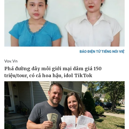
Sức khỏe
Đời sống
Dinh dưỡng - món ngon
Nhà đẹp
Cây thuốc
Blog
Sản phụ khoa
Tình yêu - Gia đình
Nhi khoa
Nam khoa
Làm đẹp - giảm cân
Phòng mạch online
Ăn sạch sống khỏe