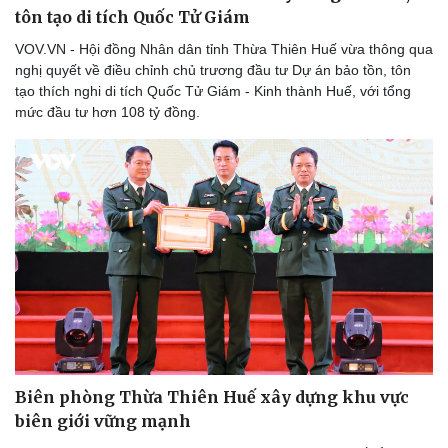
tôn tạo di tích Quốc Tử Giám
Du lịch
Podcast
Tư vấn
Câu chuyện thời sự
VOV.VN - Hội đồng Nhân dân tỉnh Thừa Thiên Huế vừa thông qua
Săn Tour
Đọc truyện đêm khuya
nghị quyết về điều chỉnh chủ trương đầu tư Dự án bảo tồn, tôn
check-in
Cửa sổ tình yêu
tạo thích nghi di tích Quốc Tử Giám - Kinh thành Huế, với tổng
Kể chuyện cho bé
mức đầu tư hơn 108 tỷ đồng.
Hạt giống tâm hồn
Biên phòng Thừa Thiên Huế xây dựng khu vực
biên giới vững mạnh