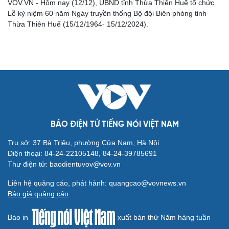
VOV.VN - Hôm nay (12/12), UBND tỉnh Thừa Thiên Huế tổ chức
Lễ kỷ niệm 60 năm Ngày truyền thống Bộ đội Biên phòng tỉnh
Thừa Thiên Huế (15/12/1964- 15/12/2024).
Cải chính
BÁO ĐIỆN TỬ TIẾNG NÓI VIỆT NAM
Trụ sở: 37 Bà Triệu, phường Cửa Nam, Hà Nội
Điện thoại: 84-24-22105148, 84-24-39785691
Thư điện tử: baodientuvov@vov.vn
Liên hệ quảng cáo, phát hành: quangcao@vovnews.vn
Báo giá quảng cáo
Báo in
xuất bản thứ Năm hàng tuần