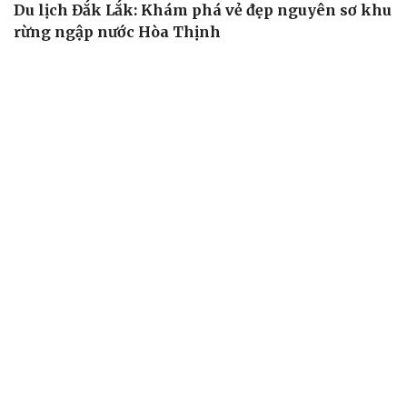
Du lịch Đắk Lắk: Khám phá vẻ đẹp nguyên sơ khu
rừng ngập nước Hòa Thịnh
Khám phá Dinh III - nơi lưu giữ ký ức về vua Bảo Đại và
Nam Phương Hoàng hậu
Làng muối Tuyết Diêm: Từ làng nghề truyền thống trở
thành điểm đến du lịch
Trải nghiệm “Đón nhịp chợ cá bình minh” tại bãi biển
Mân Thái, Đà Nẵng
Đàn bồ câu 500 con bay rợp công viên Hoa Hạ Long
ẨM THỰC