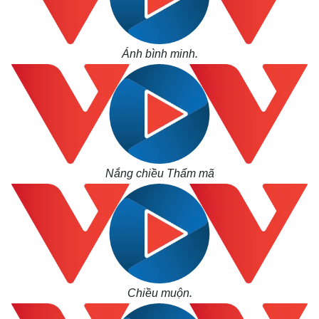
Ánh bình minh.
Thế giới
Multimedia
Quan sát
Video
Cuộc sống đó đây
Ảnh
Hồ sơ
E-Magazine
Infographic
Nắng chiều Thẩm mã
Chiều muộn.