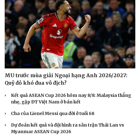
Sân khấu - Điện ảnh
Nghệ sĩ
Văn học
Thời trang
Âm nhạc
Sao Việt
Di sản
MU trước mùa giải Ngoại hạng Anh 2026/2027:
Quỷ đỏ khó đua vô địch?
Kết quả ASEAN Cup 2026 hôm nay 8/8: Malaysia thắng
nhẹ, gặp ĐT Việt Nam ở bán kết
Cha của Lionel Messi qua đời ở tuổi 68
Dự đoán kết quả và đội hình ra sân trận Thái Lan vs
Myanmar ASEAN Cup 2026