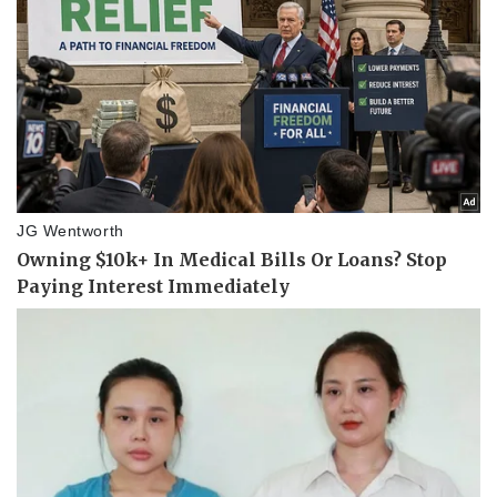
Pháp luật
Quân sự - Quốc phòng
Vụ án
Vũ khí
Tin nóng
Việt Nam
Tư vấn luật
Phân tích