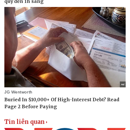
Thể thao
Ô tô - Xe máy
Bóng đá
Ô tô
Lịch thi đấu bóng đá
Xe máy
Thế giới thể thao
Tư vấn
eSports
Hậu trường
Tin liên quan