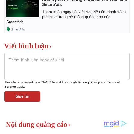
SmartAds
Bất động sản
Giá vàng
Tham khảo ngay bài viết sau để nắm danh sách
Khởi nghiệp
Tiêu dùng
publisher trong hệ thống quảng cáo của
Tỷ giá
SmartAds.
Chứng khoán
Giá cà phê
Viết bình luận
This site is protected by reCAPTCHA and the Google
Privacy Policy
and
Terms of
Service
apply.
Gửi tin