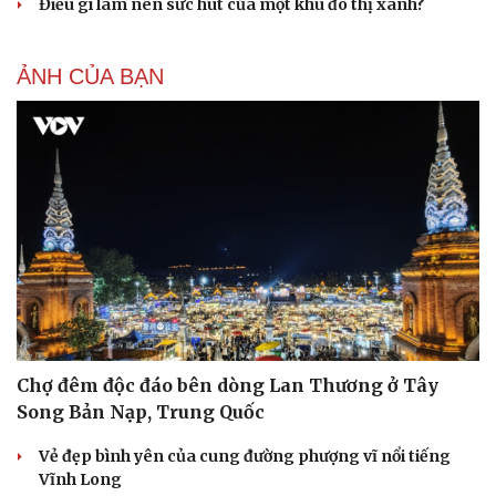
Điều gì làm nên sức hút của một khu đô thị xanh?
ẢNH CỦA BẠN
Chợ đêm độc đáo bên dòng Lan Thương ở Tây
Song Bản Nạp, Trung Quốc
Vẻ đẹp bình yên của cung đường phượng vĩ nổi tiếng
Vĩnh Long