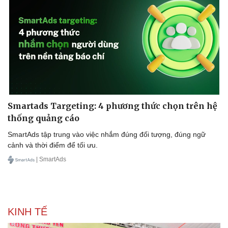
Doanh nghiệp
Công nghệ
Thông tin doanh nghiệp
Sành điệu
Doanh nghiệp 24h
Tin Công nghệ
Doanh nhân
Trải nghiệm
Smartads Targeting: 4 phương thức chọn trên hệ
Vì cộng đồng
Chuyển đổi số
thống quảng cáo
SmartAds tập trung vào việc nhắm đúng đối tượng, đúng ngữ
cảnh và thời điểm để tối ưu.
| SmartAds
KINH TẾ