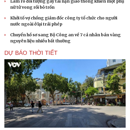
Làm rõ đối tượng gây tai nạn giao thông khiến một phụ
nữ tử vong rồi bỏ trốn
Khởi tố vợ chồng giám đốc công ty tổ chức cho người
nước ngoài ở lại trái phép
Chuyển hồ sơ sang Bộ Công an về 7 cá nhân bán vàng
nguyên liệu nhiều bất thường
DỰ BÁO THỜI TIẾT
Du lịch
Podcast
Tư vấn
Câu chuyện thời sự
Săn Tour
Đọc truyện đêm khuya
check-in
Cửa sổ tình yêu
Kể chuyện cho bé
Hạt giống tâm hồn