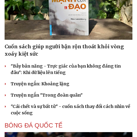
Cuốn sách giúp người bận rộn thoát khỏi vòng
xoáy kiệt sức
"Bẫy bản năng - Trực giác của bạn không đáng tin
đâu": Khi dữ liệu lên tiếng
Truyện ngắn: Khoảng lặng
Truyện ngắn "Trong đoàn quân"
"Cái chết và sự bất tử" - cuốn sách thay đổi cách nhìn về
cuộc sống
BÓNG ĐÁ QUỐC TẾ
Văn hóa
Giải trí