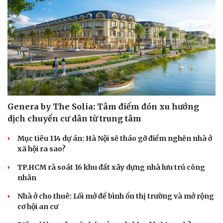
Cải chính
Genera by The Solia: Tâm điểm đón xu hướng
dịch chuyển cư dân từ trung tâm
Mục tiêu 114 dự án: Hà Nội sẽ tháo gỡ điểm nghẽn nhà ở
xã hội ra sao?
TP.HCM rà soát 16 khu đất xây dựng nhà lưu trú công
nhân
Nhà ở cho thuê: Lối mở để bình ổn thị trường và mở rộng
cơ hội an cư