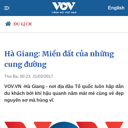
English
DU LỊCH
/
Hà Giang: Miền đất của những
Chính trị
Xã hội
Đảng
Tin 24h
cung đường
Tổ chức nhân sự
Dự báo thời tiết
Quốc hội
Giáo dục
Thứ Ba, 00:23, 21/02/2017
Nhận diện sự thật
Dấu ấn VOV
Việc làm
VOV.VN -Hà Giang - nơi địa đầu Tổ quốc luôn hấp dẫn
Biển đảo
du khách bởi khí hậu quanh năm mát mẻ cùng vẻ đẹp
nguyên sơ mà hùng vĩ.