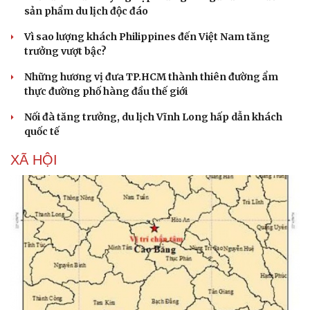
Sức khỏe
Đời sống
sản phẩm du lịch độc đáo
Dinh dưỡng - món ngon
Nhà đẹp
Vì sao lượng khách Philippines đến Việt Nam tăng
Cây thuốc
Blog
trưởng vượt bậc?
Sản phụ khoa
Tình yêu - Gia đình
Nhi khoa
Những hương vị đưa TP.HCM thành thiên đường ẩm
Nam khoa
thực đường phố hàng đầu thế giới
Làm đẹp - giảm cân
Phòng mạch online
Nối đà tăng trưởng, du lịch Vĩnh Long hấp dẫn khách
Ăn sạch sống khỏe
quốc tế
XÃ HỘI