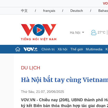
VO
中文
/
français
/
Deutsch
/
Bahas
27°C
Hà Nội
Chính trị
Xã hội
Thế giới
Multimedia
K
Chính trị
Xã hội
Đảng
Tin 24h
DU LỊCH
Tổ chức nhân sự
Dự báo thời tiết
Quốc hội
Giáo dục
Hà Nội bắt tay cùng Vietnam
Nhận diện sự thật
Dấu ấn VOV
Việc làm
Biển đảo
Thứ Sáu, 21:07, 20/06/2025
Pháp luật
Quân sự - Quốc phòng
VOV.VN - Chiều nay (20/6), UBND thành phố H
ký kết Biên bản thỏa thuận hợp tác giai đoạ
Vụ án
Vũ khí