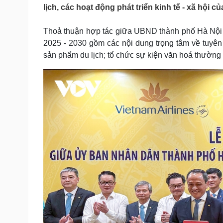
Tin nóng
Việt Nam
lịch, các hoạt động phát triển kinh tế - xã hội củ
Tư vấn luật
Phân tích
Thoả thuận hợp tác giữa UBND thành phố Hà Nội 
2025 - 2030 gồm các nội dung trọng tâm về tuyên t
Sức khỏe
Đời sống
sản phẩm du lịch; tổ chức sự kiện văn hoá thường 
Dinh dưỡng - món ngon
Nhà đẹp
Cây thuốc
Blog
Sản phụ khoa
Tình yêu - Gia đình
Nhi khoa
Nam khoa
Làm đẹp - giảm cân
Phòng mạch online
Ăn sạch sống khỏe
Cải chính