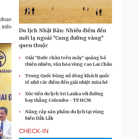
Doanh nghiệp 24h
Tin Công nghệ
Doanh nhân
Trải nghiệm
ì cộng đồng
Chuyển đổi số
 đoạn
 triển
Du lịch Nhật Bản: Nhiều điểm đến
u lịch
Podcast
mới lạ ngoài "Cung đường vàng"
Tư vấn
Câu chuyện thời sự
quen thuộc
Săn Tour
Đọc truyện đêm khuya
heck-in
Cửa sổ tình yêu
Giải “Bước chân trên mây” quảng bá
Kể chuyện cho bé
thiên nhiên, văn hóa vùng cao Lai Châu
Hạt giống tâm hồn
Trung Quốc bùng nổ dòng khách quốc
tế nhờ các điểm đến giải nhiệt mùa hè
Xúc tiến du lịch Sri Lanka với đường
bay thẳng Colombo - TP.HCM
Nâng cấp sản phẩm du lịch tại vùng
biển Đắk Lắk
CHECK-IN