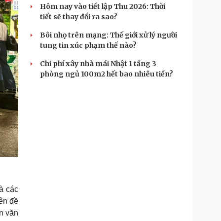
Hôm nay vào tiết lập Thu 2026: Thời
tiết sẽ thay đổi ra sao?
Bôi nhọ trên mạng: Thế giới xử lý người
tung tin xúc phạm thế nào?
Chi phí xây nhà mái Nhật 1 tầng 3
phòng ngủ 100m2 hết bao nhiêu tiền?
à các
ên đề
ện văn