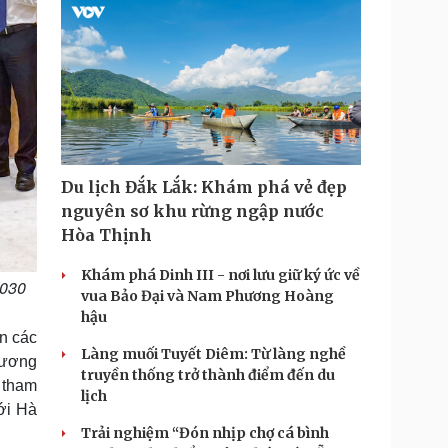
Du lịch Đắk Lắk: Khám phá vẻ đẹp
nguyên sơ khu rừng ngập nước
Hòa Thịnh
Khám phá Dinh III - nơi lưu giữ ký ức về
2030
vua Bảo Đại và Nam Phương Hoàng
hậu
n các
Làng muối Tuyết Diêm: Từ làng nghề
trương
truyền thống trở thành điểm đến du
 tham
lịch
tới Hà
Trải nghiệm “Đón nhịp chợ cá bình