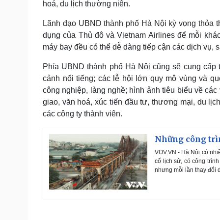
hoá, du lịch thường niên.
Lãnh đạo UBND thành phố Hà Nội kỳ vọng thỏa thu
dụng của Thủ đô và Vietnam Airlines để mỗi khách
máy bay đều có thể dễ dàng tiếp cận các dịch vụ, 
Phía UBND thành phố Hà Nội cũng sẽ cung cấp thô
cảnh nổi tiếng; các lễ hội lớn quy mô vùng và qu
công nghiệp, làng nghề; hình ảnh tiêu biểu về cá
giao, văn hoá, xúc tiến đầu tư, thương mại, du lịc
các công ty thành viên.
Những công trì
VOV.VN - Hà Nội có nhiều
cố lịch sử, có công trì
nhưng mỗi lần thay đổi 