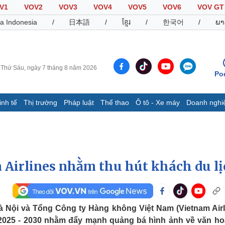
V1
VOV2
VOV3
VOV4
VOV5
VOV6
VOV GT
a Indonesia
/
日本語
/
ខ្មែរ
/
한국어
/
ພາ
Thứ Sáu, ngày 7 tháng 8 năm 2026
Po
inh tế
Thị trường
Pháp luật
Thể thao
Ô tô - Xe máy
Doanh nghi
Thế giới
Multimedia
K
Quan sát
Video
B
Cuộc sống đó đây
Ảnh
K
Hồ sơ
E-Magazine
 Airlines nhằm thu hút khách du l
Infographic
Thể thao
Ô tô - Xe máy
D
à Nội và Tổng Công ty Hàng không Việt Nam (Vietnam Airl
n 2025 - 2030 nhằm đẩy mạnh quảng bá hình ảnh về văn ho
Bóng đá
Ô tô
T