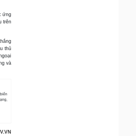
c ứng
 trên
thắng
u thủ
ngoại
ãng và
 biến
rạng,
OV.VN