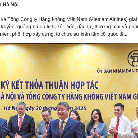
Lịch thi đấu bóng đá
Xe máy
a Hà Nội.
Thế giới thể thao
Tư vấn
eSports
V
và Tổng Công ty Hàng không Việt Nam (Vietnam Airlines) giai
Hậu trường
ruyền, quảng bá du lịch; xúc tiến, đầu tư, thương mại và phát
Văn hóa
Giải trí
D
niên; phối hợp xây dựng, tổ chức sự kiện tầm cỡ quốc tế...
Sân khấu - Điện ảnh
Nghệ sĩ
Văn học
Thời trang
Âm nhạc
Sao Việt
c
Di sản