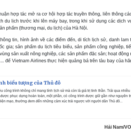
ận hợp tác mở ra cơ hội hợp tác truyền thông, liên thông cá
 du lịch trước khi lên máy bay, trong khi sử dụng các dịch vụ
sản phẩm (thương mại, du lịch) của Hà Nội.
ng tin, hình ảnh về các điểm đến, di tích lịch sử, danh lam 
ốc gia; sản phẩm du lịch tiêu biểu, sản phẩm công nghiệp, tiể
c vùng sản xuất nông nghiệp, các sản phẩm đặc sản; hoạt động 
h... để Vietnam Airlines thực hiện quảng bá trên tàu bay của h
nh biểu tượng của Thủ đô
 công trình không chỉ mang tính lịch sử mà còn là giá trị tinh thần. Trải qua nhiều
nh được phục dựng hoàn toàn, một phần, có công trình được giữ gần như nguyên t
diện mạo, thường đem đến những cảm xúc trái ngược với người dân Thủ đô...
Hải Nam/V