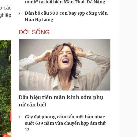
minh” tại bãi biển Mân Thái, Đà Nẵng
o các
Đàn bồ câu 500 con bay rợp công viên
nghiệp
Hoa Hạ Long
ĐỜI SỐNG
Dấu hiệu tiền mãn kinh sớm phụ
nữ cần biết
Cây đại phong cầm tấu một bản nhạc
suốt 639 năm vừa chuyển hợp âm thứ
17