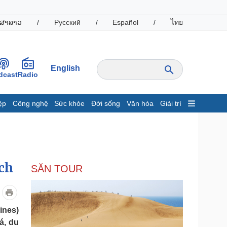
ສາລາວ
/
Русский
/
Español
/
ไทย
English
dcast
Radio
ệp
Công nghệ
Sức khỏe
Đời sống
Văn hóa
Giải trí
inh tế
Thị trường
ất động sản
Giá vàng
hởi nghiệp
Tiêu dùng
Tỷ giá
ịch
SĂN TOUR
Chứng khoán
Giá cà phê
oanh nghiệp
Công nghệ
ines)
á, du
hông tin doanh nghiệp
Sành điệu