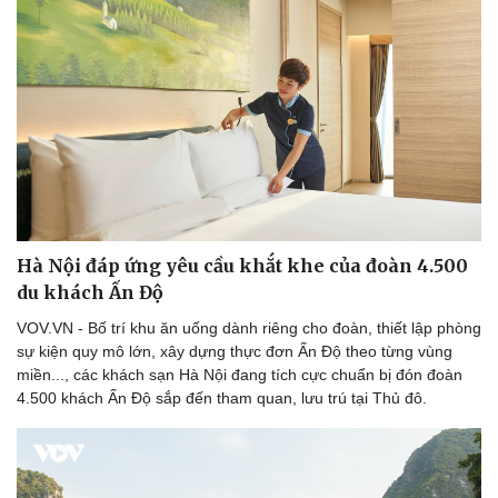
Hà Nội đáp ứng yêu cầu khắt khe của đoàn 4.500
du khách Ấn Độ
VOV.VN - Bố trí khu ăn uống dành riêng cho đoàn, thiết lập phòng
sự kiện quy mô lớn, xây dựng thực đơn Ấn Độ theo từng vùng
miền..., các khách sạn Hà Nội đang tích cực chuẩn bị đón đoàn
4.500 khách Ấn Độ sắp đến tham quan, lưu trú tại Thủ đô.
Sức khỏe
Đời sống
Dinh dưỡng - món ngon
Nhà đẹp
Cây thuốc
Blog
Sản phụ khoa
Tình yêu - Gia đình