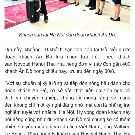
Khách sạn tại Hà Nội đón đoàn khách Ấn Độ.
Dịp này, khoảng 10 khách sạn cao cấp tại Hà Nội được
đoàn khách Ấn Độ lựa chọn lưu trú. Theo khách
sạn Novotel Hanoi Thai Ha, riêng đơn vị này đón gần 400
khách Ấn Độ trong chiều nay, lưu trú đến ngày 30/8.
"Với sự chuẩn bị kỹ lưỡng và tiếp đón nồng hậu dành cho
đoàn khách Ấn Độ, cơ sở vật chất hiện đại tiện nghi và
dịch vụ chuyên nghiệp, chúng tôi mong rằng sẽ mang
đến không chỉ một kỳ nghỉ đáng nhớ, mà còn là những trải
nghiệm tuyệt vời nhất tại Hà Nội. Hy vọng đoàn khách này
nói riêng cũng như du khách Ấn Độ nói chung sẽ có thêm
nhiều sự yêu mến đối với du lịch Việt Nam", ông Mathieu
Le Besq - Tổng quản lý khách sạn Novotel Hanoi Thai Ha