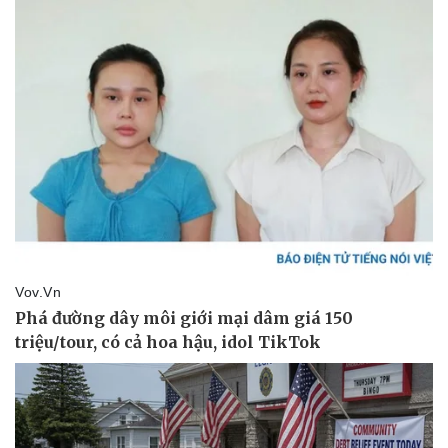
Thể thao
Ô tô - Xe máy
Bóng đá
Ô tô
Lịch thi đấu bóng đá
Xe máy
Thế giới thể thao
Tư vấn
eSports
Hậu trường