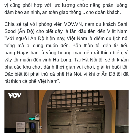
vị cũng phối hợp với lực lượng chức năng phân luồng,
đảm bảo an ninh, an toàn giao thông... cho đoàn khách.
Chia sẻ tại với phóng viên VOV.VN, nam du khách Sahil
Sood (Ấn Độ) cho biết đây là lần đầu tiên đến Việt Nam:
Kinh tế
Thị trường
"Với người Ấn Độ hiện nay, Việt Nam là điểm du lịch nổi
Bất động sản
Giá vàng
tiếng mà ai cũng muốn đến. Bản thân tôi đến từ tiểu
Khởi nghiệp
Tiêu dùng
bang Rajasthan là vùng hoang mạc nên rất thích biển, vì
Tỷ giá
vậy tôi muốn đến vịnh Hạ Long. Tại Hà Nội tôi sẽ đi khám
Chứng khoán
phá các khu chợ, dành thời gian vui chơi, giải trí buổi tối.
Giá cà phê
Đặc biệt tôi phải thử cà phê Hà Nội, vì khi ở Ấn Độ tôi đã
rất thích cà phê Việt Nam".