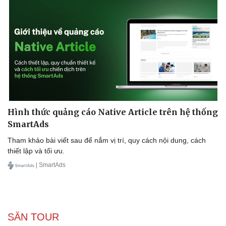
Hình thức quảng cáo Native Article trên hệ thống
SmartAds
Tham khảo bài viết sau để nắm vị trí, quy cách nội dung, cách
thiết lập và tối ưu.
| SmartAds
Văn hóa
Giải trí
SĂN TOUR
Sân khấu - Điện ảnh
Nghệ sĩ