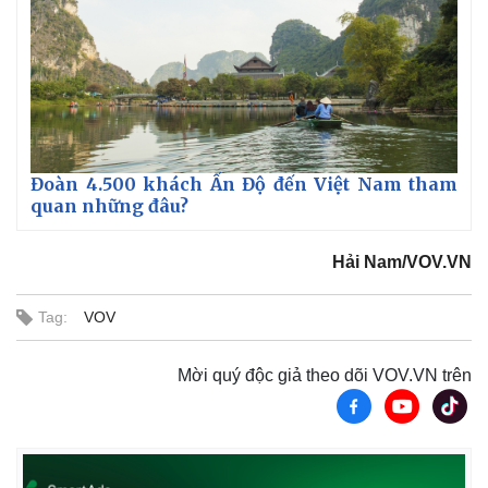
Pháp luật
Quân sự - Quốc phòng
Vụ án
Vũ khí
Tin nóng
Việt Nam
Tư vấn luật
Phân tích
Đoàn 4.500 khách Ấn Độ đến Việt Nam tham
quan những đâu?
Hải Nam/VOV.VN
Tag:
VOV
Mời quý độc giả theo dõi VOV.VN trên