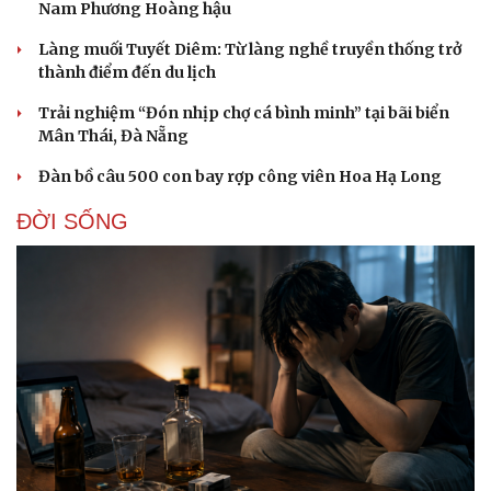
Nam Phương Hoàng hậu
Làng muối Tuyết Diêm: Từ làng nghề truyền thống trở
thành điểm đến du lịch
Trải nghiệm “Đón nhịp chợ cá bình minh” tại bãi biển
Mân Thái, Đà Nẵng
Đàn bồ câu 500 con bay rợp công viên Hoa Hạ Long
ĐỜI SỐNG
Du lịch
Podcast
Tư vấn
Câu chuyện thời sự
Săn Tour
Đọc truyện đêm khuya
check-in
Cửa sổ tình yêu
Kể chuyện cho bé