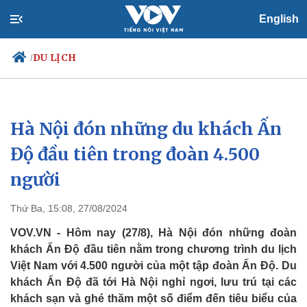
English
DU LỊCH
/
Hà Nội đón những du khách Ấn
Chính trị
Xã hội
Đảng
Tin 24h
Độ đầu tiên trong đoàn 4.500
Tổ chức nhân sự
Dự báo thời tiết
người
Quốc hội
Giáo dục
Nhận diện sự thật
Dấu ấn VOV
Việc làm
Thứ Ba, 15:08, 27/08/2024
Biển đảo
VOV.VN - Hôm nay (27/8), Hà Nội đón những đoàn
khách Ấn Độ đầu tiên nằm trong chương trình du lịch
Việt Nam với 4.500 người của một tập đoàn Ấn Độ. Du
khách Ấn Độ đã tới Hà Nội nghỉ ngơi, lưu trú tại các
khách sạn và ghé thăm một số điểm đến tiêu biểu của