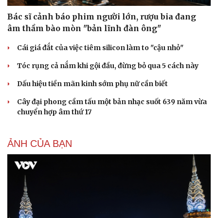
Hạt giống tâm hồn
Bác sĩ cảnh báo phim người lớn, rượu bia đang
âm thầm bào mòn "bản lĩnh đàn ông"
Cái giá đắt của việc tiêm silicon làm to "cậu nhỏ"
Tóc rụng cả nắm khi gội đầu, đừng bỏ qua 5 cách này
Dấu hiệu tiền mãn kinh sớm phụ nữ cần biết
Cây đại phong cầm tấu một bản nhạc suốt 639 năm vừa
chuyển hợp âm thứ 17
ẢNH CỦA BẠN