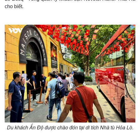
cho biết.
Thế giới
Multimedia
Quan sát
Video
Cuộc sống đó đây
Ảnh
Hồ sơ
E-Magazine
Infographic
Du khách Ấn Độ được chào đón tại di tích Nhà tù Hỏa Lò.