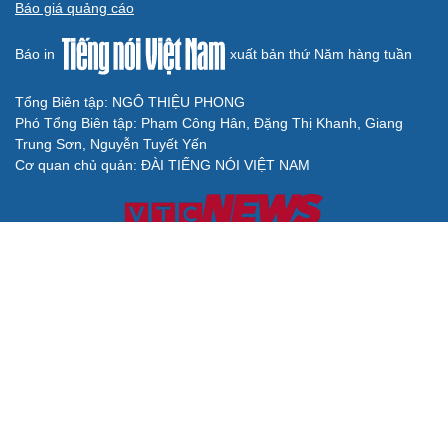
Báo giá quảng cáo
Báo in
xuất bản thứ Năm hàng tuần
Tổng Biên tập: NGÔ THIỆU PHONG
Phó Tổng Biên tập: Phạm Công Hân, Đặng Thị Khanh, Giang
Trung Sơn, Nguyễn Tuyết Yến
Cơ quan chủ quản: ĐÀI TIẾNG NÓI VIỆT NAM
Không được sao chép lại bất kỳ thông tin nào từ website này khi
chưa có sự đồng ý bằng văn bản của Báo Điện tử Tiếng nói Việt
Nam
Giấy phép số 27/GP-BVHTTDL của Bộ Văn hóa, Thể thao và Du
lịch cấp ngày 25/04/2025