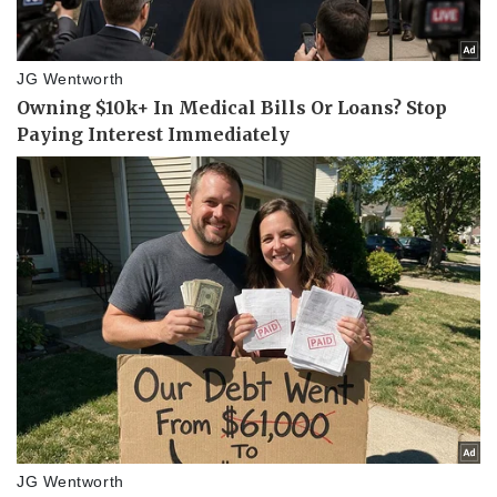
Thể thao
Ô tô - Xe máy
Bóng đá
Ô tô
Lịch thi đấu bóng đá
Xe máy
Thế giới thể thao
Tư vấn
eSports
Hậu trường