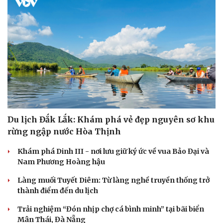
Văn hóa
Giải trí
Sân khấu - Điện ảnh
Nghệ sĩ
Văn học
Thời trang
Âm nhạc
Sao Việt
Di sản
Du lịch Đắk Lắk: Khám phá vẻ đẹp nguyên sơ khu
rừng ngập nước Hòa Thịnh
Khám phá Dinh III - nơi lưu giữ ký ức về vua Bảo Đại và
Nam Phương Hoàng hậu
Làng muối Tuyết Diêm: Từ làng nghề truyền thống trở
thành điểm đến du lịch
Trải nghiệm “Đón nhịp chợ cá bình minh” tại bãi biển
Mân Thái, Đà Nẵng