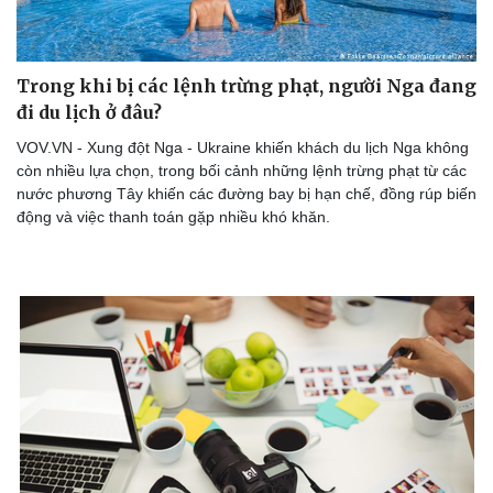
Trong khi bị các lệnh trừng phạt, người Nga đang
đi du lịch ở đâu?
VOV.VN - Xung đột Nga - Ukraine khiến khách du lịch Nga không
còn nhiều lựa chọn, trong bối cảnh những lệnh trừng phạt từ các
Sức khỏe
Đời sống
nước phương Tây khiến các đường bay bị hạn chế, đồng rúp biến
Dinh dưỡng - món ngon
Nhà đẹp
động và việc thanh toán gặp nhiều khó khăn.
Cây thuốc
Blog
Sản phụ khoa
Tình yêu - Gia đình
Nhi khoa
Nam khoa
Làm đẹp - giảm cân
Phòng mạch online
Ăn sạch sống khỏe