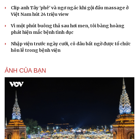
Clip anh Tây 'phê' và ngơ ngác khi gội đầu massage ở
Việt Nam hút 24 triệu view
Vì một phút buông thả sau hơi men, tôi bàng hoàng
phát hiện mắc bệnh tình dục
Nhập viện trước ngày cưới, cô dâu bất ngờ được tổ chức
hôn lễ trong bệnh viện
Du lịch
Podcast
ẢNH CỦA BẠN
Tư vấn
Câu chuyện thời sự
Săn Tour
Đọc truyện đêm khuya
check-in
Cửa sổ tình yêu
Kể chuyện cho bé
Hạt giống tâm hồn