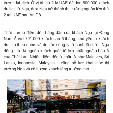
trước đại dịch. Ở vị trí thứ 2 là UAE đã đón 800.000 khách
Quan sát
Video
du lịch từ Nga, đưa Nga trở thành thị trường nguồn lớn thứ
Cuộc sống đó đây
Ảnh
2 tại UAE sau Ấn Độ.
Hồ sơ
E-Magazine
Infographic
Thái Lan là điểm đến hàng đầu của khách Nga tại Đông
Nam Á với 791.000 khách sau 6 tháng, chủ yếu là khách
du lịch theo nhóm và do các công ty lữ hành tổ chức. Nga
đồng thời là nguồn khách quốc tế lớn nhất ngoài châu Á
của Thái Lan. Nhiều điểm đến ở châu Á như Maldives, Sri
Lanka, Indonesia, Malaysia… cũng nỗ lực khai thác thị
trường Nga và có lượng khách tăng trưởng cao.