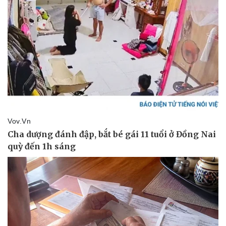
Vụ án
Vũ khí
Tin nóng
Việt Nam
Tư vấn luật
Phân tích