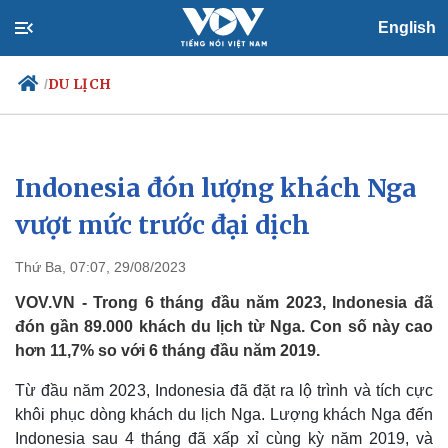
English
DU LỊCH
/
Indonesia đón lượng khách Nga
Chính trị
Xã hội
Đảng
Tin 24h
vượt mức trước đại dịch
Tổ chức nhân sự
Dự báo thời tiết
Quốc hội
Giáo dục
Thứ Ba, 07:07, 29/08/2023
Nhận diện sự thật
Dấu ấn VOV
Việc làm
VOV.VN - Trong 6 tháng đầu năm 2023, Indonesia đã
Biển đảo
đón gần 89.000 khách du lịch từ Nga. Con số này cao
hơn 11,7% so với 6 tháng đầu năm 2019.
Từ đầu năm 2023, Indonesia đã đặt ra lộ trình và tích cực
khôi phục dòng khách du lịch Nga. Lượng khách Nga đến
Indonesia sau 4 tháng đã xấp xỉ cùng kỳ năm 2019, và