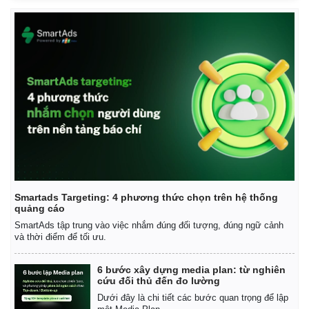
Kinh tế
Thị trường
Bất động sản
Giá vàng
Khởi nghiệp
Tiêu dùng
Tỷ giá
Smartads Targeting: 4 phương thức chọn trên hệ thống
Chứng khoán
quảng cáo
Giá cà phê
SmartAds tập trung vào việc nhắm đúng đối tượng, đúng ngữ cảnh
và thời điểm để tối ưu.
6 bước xây dựng media plan: từ nghiên
cứu đối thủ đến đo lường
Dưới đây là chi tiết các bước quan trọng để lập