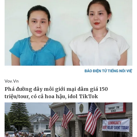
Khác với các nhà hàng sang trọng hay khu chợ đêm lung
linh ánh đèn ở trung tâm Pattaya, Lan Pho Na Kluea Market
là một khu chợ dân sinh lâu đời, nơi các ngư dân địa
phương trực tiếp mang “chiến lợi phẩm” từ biển khơi về tiêu
thụ mỗi ngày.
Kinh tế
Thị trường
Bất động sản
Giá vàng
Khởi nghiệp
Tiêu dùng
Tỷ giá
Chứng khoán
Giá cà phê