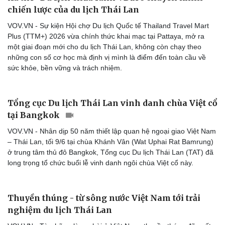
chiến lược của du lịch Thái Lan
VOV.VN - Sự kiện Hội chợ Du lịch Quốc tế Thailand Travel Mart
Plus (TTM+) 2026 vừa chính thức khai mạc tại Pattaya, mở ra
một giai đoạn mới cho du lịch Thái Lan, không còn chạy theo
những con số cơ học mà định vị mình là điểm đến toàn cầu về
sức khỏe, bền vững và trách nhiệm.
Tổng cục Du lịch Thái Lan vinh danh chùa Việt cổ
Văn hóa
Giải trí
tại Bangkok
Sân khấu - Điện ảnh
Nghệ sĩ
Văn học
Thời trang
VOV.VN - Nhân dịp 50 năm thiết lập quan hệ ngoại giao Việt Nam
Âm nhạc
Sao Việt
– Thái Lan, tối 9/6 tại chùa Khánh Vân (Wat Uphai Rat Bamrung)
Di sản
ở trung tâm thủ đô Bangkok, Tổng cục Du lịch Thái Lan (TAT) đã
long trọng tổ chức buổi lễ vinh danh ngôi chùa Việt cổ này.
Thuyền thúng - từ sông nước Việt Nam tới trải
nghiệm du lịch Thái Lan