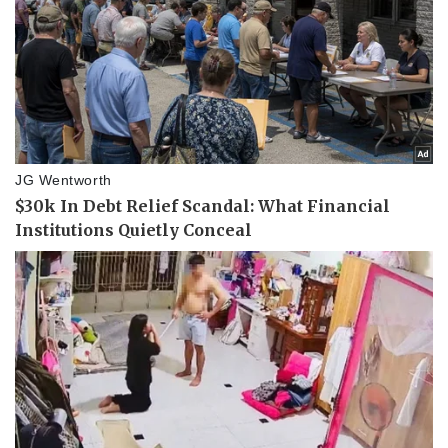
Pháp luật
Quân sự - Quốc phòng
Vụ án
Vũ khí
Tin nóng
Việt Nam