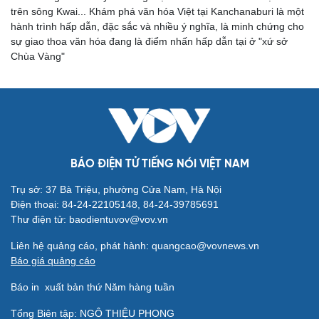
trên sông Kwai... Khám phá văn hóa Việt tại Kanchanaburi là một
hành trình hấp dẫn, đặc sắc và nhiều ý nghĩa, là minh chứng cho
sự giao thoa văn hóa đang là điểm nhấn hấp dẫn tại ở "xứ sở
Chùa Vàng"
BÁO ĐIỆN TỬ TIẾNG NÓI VIỆT NAM
Trụ sở: 37 Bà Triệu, phường Cửa Nam, Hà Nội
Điện thoại: 84-24-22105148, 84-24-39785691
Thư điện tử: baodientuvov@vov.vn
Cải chính
Liên hệ quảng cáo, phát hành: quangcao@vovnews.vn
Báo giá quảng cáo
Báo in
xuất bản thứ Năm hàng tuần
Tổng Biên tập: NGÔ THIỆU PHONG