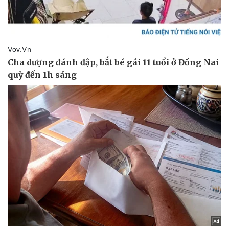
Tư vấn luật
Phân tích
Thể thao
Ô tô - Xe máy
Bóng đá
Ô tô