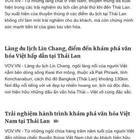
VOV.VN - Từ những làng chài ở Việt Nam, thuyền thúng đã xuất
hiện trong các trải nghiệm du lịch cần phải thử khi đến Thái Lan.
Sự xuất hiện của thuyền thúng ở các điểm du lịch tại Thái Lan
không chỉ làm mới trải nghiệm cho du khách, mà còn chứng minh
sức mạnh bền bỉ của giao lưu văn hóa.
Làng du lịch Lin Chang, điểm đến khám phá văn
hóa Việt hấp dẫn tại Thái Lan
VOV.VN - Làng du lịch Lin Chang, ngôi làng nổi của người Việt
nằm bên dòng sông Kwai thơ mộng, thuộc xã Pak Phraek, tỉnh
Du lịch
Podcast
Konchanaburi, cách thủ đô Bangkok (Thái Lan) khoảng 130km.
Tư vấn
Câu chuyện thời sự
Nơi đây nổi tiếng với vẻ đẹp tự nhiên hoang sơ, lịch sử độc đáo,
Săn Tour
Đọc truyện đêm khuya
nơi hiện hữu những dấu ấn văn hóa Thái – Việt vô cùng đặc sắc.
check-in
Cửa sổ tình yêu
Kể chuyện cho bé
Hạt giống tâm hồn
Trải nghiệm hành trình khám phá văn hóa Việt
Nam tại Thái Lan
VOV.VN - Từ những ngôi chùa hàng trăm năm tuổi của người Việt
đến những chiếc thuyền thúng Việt Nam chở du khách hiện hữu