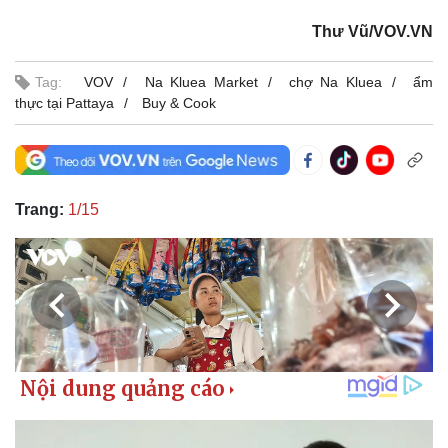
Thư Vũ/VOV.VN
Tag:
VOV
Na Kluea Market
chợ Na Kluea
ẩm
thực tại Pattaya
Buy & Cook
Trang:
1/15
Thế giới
Multimedia
Quan sát
Video
Cuộc sống đó đây
Ảnh
Hồ sơ
E-Magazine
Infographic