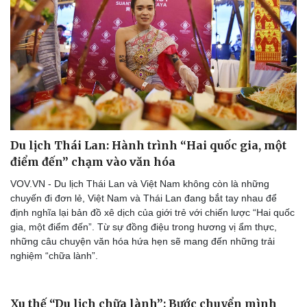
Sức khỏe
Đời sống
Dinh dưỡng - món ngon
Nhà đẹp
Cây thuốc
Blog
Sản phụ khoa
Tình yêu - Gia đình
Nhi khoa
Nam khoa
Làm đẹp - giảm cân
Du lịch Thái Lan: Hành trình “Hai quốc gia, một
Phòng mạch online
điểm đến” chạm vào văn hóa
Ăn sạch sống khỏe
VOV.VN - Du lịch Thái Lan và Việt Nam không còn là những
chuyến đi đơn lẻ, Việt Nam và Thái Lan đang bắt tay nhau để
định nghĩa lại bản đồ xê dịch của giới trẻ với chiến lược “Hai quốc
gia, một điểm đến”. Từ sự đồng điệu trong hương vị ẩm thực,
những câu chuyện văn hóa hứa hẹn sẽ mang đến những trải
nghiệm “chữa lành”.
Xu thế “Du lịch chữa lành”: Bước chuyển mình