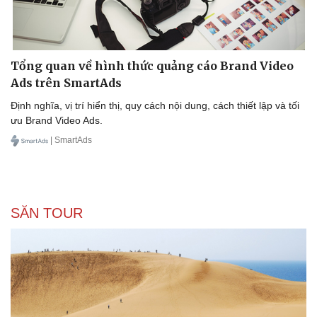
Tổng quan về hình thức quảng cáo Brand Video
Ads trên SmartAds
Định nghĩa, vị trí hiển thị, quy cách nội dung, cách thiết lập và tối
ưu Brand Video Ads.
| SmartAds
SĂN TOUR
Văn hóa
Giải trí
Sân khấu - Điện ảnh
Nghệ sĩ
Văn học
Thời trang
Âm nhạc
Sao Việt