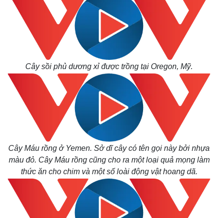
Cây sồi phủ dương xỉ được trồng tại Oregon, Mỹ.
Thế giới
Multimedia
Quan sát
Video
Cuộc sống đó đây
Ảnh
Hồ sơ
E-Magazine
Infographic
Cây Máu rồng ở Yemen. Sở dĩ cây có tên gọi này bởi nhựa
màu đỏ. Cây Máu rồng cũng cho ra một loại quả mọng làm
thức ăn cho chim và một số loài động vật hoang dã.