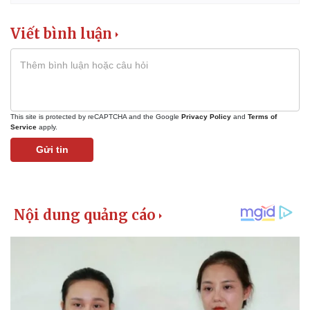
Viết bình luận
This site is protected by reCAPTCHA and the Google
Privacy Policy
and
Terms of
Service
apply.
Gửi tin