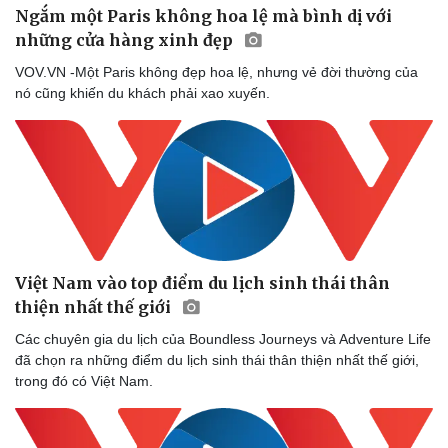
Ngắm một Paris không hoa lệ mà bình dị với
Làm đẹp - giảm cân
những cửa hàng xinh đẹp
Phòng mạch online
Ăn sạch sống khỏe
VOV.VN -Một Paris không đẹp hoa lệ, nhưng vẻ đời thường của
nó cũng khiến du khách phải xao xuyến.
Việt Nam vào top điểm du lịch sinh thái thân
thiện nhất thế giới
Các chuyên gia du lịch của Boundless Journeys và Adventure Life
đã chọn ra những điểm du lịch sinh thái thân thiện nhất thế giới,
trong đó có Việt Nam.