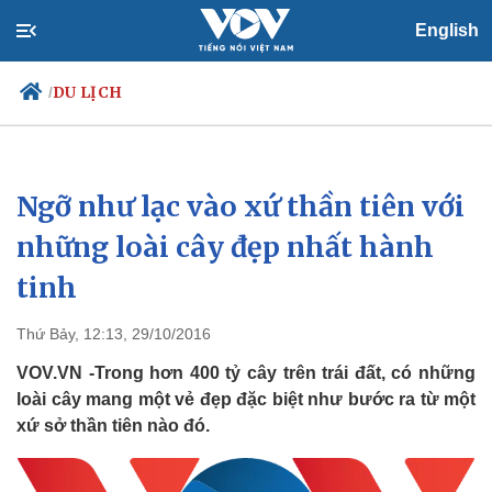
English
DU LỊCH
/
Ngỡ như lạc vào xứ thần tiên với
Chính trị
Xã hội
Đảng
Tin 24h
những loài cây đẹp nhất hành
Tổ chức nhân sự
Dự báo thời tiết
tinh
Quốc hội
Giáo dục
Nhận diện sự thật
Dấu ấn VOV
Việc làm
Thứ Bảy, 12:13, 29/10/2016
Biển đảo
VOV.VN -Trong hơn 400 tỷ cây trên trái đất, có những
loài cây mang một vẻ đẹp đặc biệt như bước ra từ một
xứ sở thần tiên nào đó.