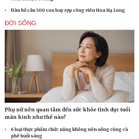
Đàn bồ câu 500 con bay rợp công viên Hoa Hạ Long
ĐỜI SỐNG
Du lịch
Podcast
Tư vấn
Câu chuyện thời sự
Săn Tour
Đọc truyện đêm khuya
Phụ nữ nên quan tâm đến sức khỏe tình dục tuổi
check-in
Cửa sổ tình yêu
mãn kinh như thế nào?
Kể chuyện cho bé
Hạt giống tâm hồn
6 loại thực phẩm chức năng không nên uống cùng cà
phê buổi sáng