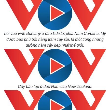
Kinh tế
Thị trường
Bất động sản
Giá vàng
Lối vào vịnh Bontany ở đảo Edisto, phía Nam Carolina, Mỹ
Khởi nghiệp
Tiêu dùng
được bao phủ bởi hàng trăm cây sồi, là một trong những
Tỷ giá
đường hầm cây đẹp nhất thế giới.
Chứng khoán
Giá cà phê
Cây bão táp ở đảo Nam của New Zealand.