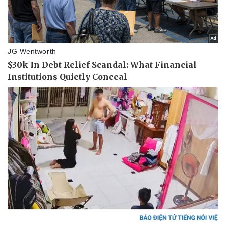
Bóng đá
Ô tô
Lịch thi đấu bóng đá
Xe máy
Thế giới thể thao
Tư vấn
eSports
Hậu trường