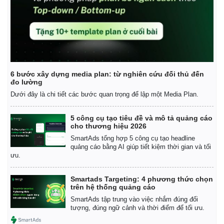
Pháp luật
Quân sự - Quốc phòng
Vụ án
Vũ khí
Tin nóng
Việt Nam
Tư vấn luật
Phân tích
6 bước xây dựng media plan: từ nghiên cứu đối thủ đến
đo lường
Dưới đây là chi tiết các bước quan trọng để lập một Media Plan.
5 công cụ tạo tiêu đề và mô tả quảng cáo
cho thương hiệu 2026
SmartAds tổng hợp 5 công cụ tạo headline
quảng cáo bằng AI giúp tiết kiệm thời gian và tối
ưu.
Smartads Targeting: 4 phương thức chọn
trên hệ thống quảng cáo
SmartAds tập trung vào việc nhắm đúng đối
tượng, đúng ngữ cảnh và thời điểm để tối ưu.