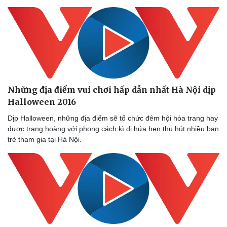
Những địa điểm vui chơi hấp dẫn nhất Hà Nội dịp
Halloween 2016
Dịp Halloween, những địa điểm sẽ tổ chức đêm hội hóa trang hay
được trang hoàng với phong cách kì dị hứa hẹn thu hút nhiều bạn
trẻ tham gia tại Hà Nội.
Sức khỏe
Đời sống
Dinh dưỡng - món ngon
Nhà đẹp
Cây thuốc
Blog
Sản phụ khoa
Tình yêu - Gia đình
Nhi khoa
Nam khoa