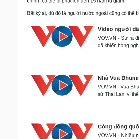
chính” có thể bị phạt lên đến 15 năm tù giam.
Bất kỳ ai, dù đó là người nước ngoài cũng có thể bị
Video người dâ
VOV.VN - Sự ra đi
đã khiến hàng ng
Nhà Vua Bhumib
VOV.VN - Vua Bhum
sử Thái Lan, vì th
Cộng đồng quốc
VOV.VN - Nhiều nh