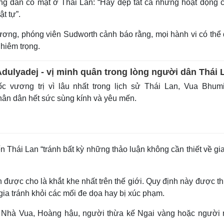
ông dân có mặt ở Thái Lan: “Hãy dẹp tất cả những hoạt động c
ật tự”.
ương, phóng viên Sudworth cảnh báo rằng, mọi hành vi có thể
ghiêm trọng.
dulyadej - vị minh quân trong lòng người dân Thái 
 vương trị vì lâu nhất trong lịch sử Thái Lan, Vua Bhumi
ân dân hết sức sùng kính và yêu mến.
Thái Lan “tránh bất kỳ những thảo luận không cần thiết về gia
 được cho là khắt khe nhất trên thế giới. Quy định này được th
ia tránh khỏi các mối đe dọa hay bị xúc phạm.
ọa Nhà Vua, Hoàng hậu, người thừa kế Ngai vàng hoặc người 