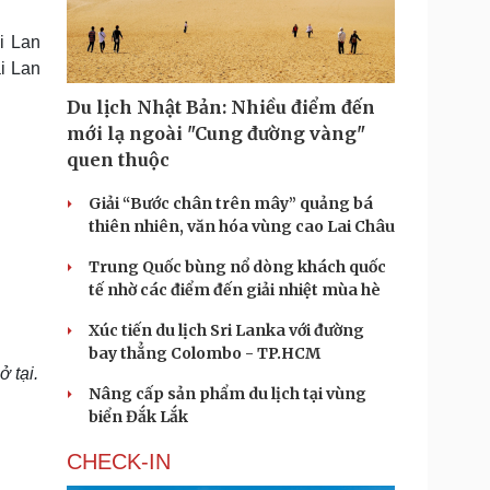
Doanh nghiệp 24h
Tin Công nghệ
Doanh nhân
Trải nghiệm
i Lan
ì cộng đồng
Chuyển đổi số
i Lan
Du lịch Nhật Bản: Nhiều điểm đến
u lịch
Podcast
mới lạ ngoài "Cung đường vàng"
Tư vấn
Câu chuyện thời sự
quen thuộc
Săn Tour
Đọc truyện đêm khuya
heck-in
Cửa sổ tình yêu
Giải “Bước chân trên mây” quảng bá
Kể chuyện cho bé
thiên nhiên, văn hóa vùng cao Lai Châu
Hạt giống tâm hồn
Trung Quốc bùng nổ dòng khách quốc
tế nhờ các điểm đến giải nhiệt mùa hè
Xúc tiến du lịch Sri Lanka với đường
bay thẳng Colombo - TP.HCM
 tại.
Nâng cấp sản phẩm du lịch tại vùng
biển Đắk Lắk
CHECK-IN