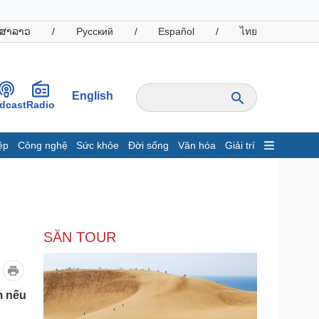
ສາລາວ
/
Русский
/
Español
/
ไทย
English
dcast
Radio
ệp
Công nghệ
Sức khỏe
Đời sống
Văn hóa
Giải trí
inh tế
Thị trường
ất động sản
Giá vàng
hởi nghiệp
Tiêu dùng
Tỷ giá
SĂN TOUR
Chứng khoán
Giá cà phê
oanh nghiệp
Công nghệ
m nếu
hông tin doanh nghiệp
Sành điệu