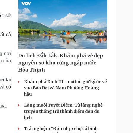
ớc sở
ất cả
g nơi
Du lịch Đắk Lắk: Khám phá vẻ đẹp
n của
nguyên sơ khu rừng ngập nước
Hòa Thịnh
i tại
Khám phá Dinh III - nơi lưu giữ ký ức về
và có
vua Bảo Đại và Nam Phương Hoàng
hậu
Làng muối Tuyết Diêm: Từ làng nghề
gia.
truyền thống trở thành điểm đến du
lịch
Trải nghiệm “Đón nhịp chợ cá bình