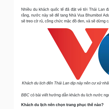
Tin nóng
Việt Nam
Tư vấn luật
Phân tích
Nhiều du khách quốc tế đã đặt vé tới Thái Lan 
rằng, nước này sẽ để tang Nhà Vua Bhumibol Adul
sẽ treo cờ rủ, công chức mặc đồ đen, và sẽ dừng các
Sức khỏe
Đời sống
Dinh dưỡng - món ngon
Nhà đẹp
Cây thuốc
Blog
Sản phụ khoa
Tình yêu - Gia đình
Nhi khoa
Nam khoa
Làm đẹp - giảm cân
Phòng mạch online
Ăn sạch sống khỏe
Cải chính
Khách du lịch đến Thái Lan dịp này nên cư xử nhã 
BBC
có bài viết hướng dẫn khách du lịch nước ng
Khách du lịch nên chọn trang phục thế nào?