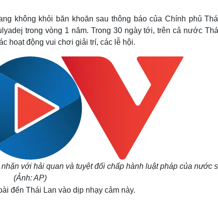
Lịch thi đấu bóng đá
Xe máy
Thế giới thể thao
Tư vấn
đang không khỏi băn khoăn sau thông báo của Chính phủ Thá
eSports
V
yadej trong vòng 1 năm. Trong 30 ngày tới, trên cả nước Thá
Hậu trường
 hoạt động vui chơi giải trí, các lễ hội.
Văn hóa
Giải trí
D
Sân khấu - Điện ảnh
Nghệ sĩ
Văn học
Thời trang
Âm nhạc
Sao Việt
c
Di sản
nhặn với hải quan và tuyệt đối chấp hành luật pháp của nước sở
(Ảnh: AP)
oài đến Thái Lan vào dịp nhạy cảm này.