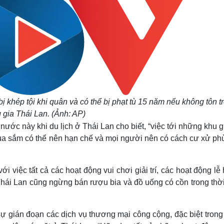
bị khép tội khi quân và có thể bị phạt tù 15 năm nếu không tôn t
gia Thái Lan. (Ảnh: AP)
ớc này khi du lịch ở Thái Lan cho biết, “việc tới những khu giả
ua sắm có thể nên hạn chế và mọi người nên có cách cư xử ph
việc tất cả các hoạt động vui chơi giải trí, các hoạt động lễ 
Thái Lan cũng ngừng bán rượu bia và đồ uống có cồn trong thờ
sự gián đoạn các dịch vụ thương mại công cộng, đặc biệt tron