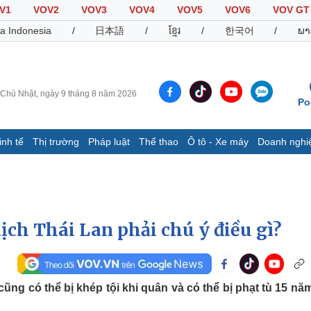
V1
VOV2
VOV3
VOV4
VOV5
VOV6
VOV GT
a Indonesia
/
日本語
/
ខ្មែរ
/
한국어
/
ພາ
Chủ Nhật, ngày 9 tháng 8 năm 2026
Po
inh tế
Thị trường
Pháp luật
Thể thao
Ô tô - Xe máy
Doanh nghi
Thế giới
Multimedia
K
Quan sát
Video
B
Cuộc sống đó đây
Ảnh
K
Hồ sơ
E-Magazine
ịch Thái Lan phải chú ý điều gì?
Infographic
Thể thao
Ô tô - Xe máy
D
cũng có thể bị khép tội khi quân và có thể bị phạt tù 15 nă
Bóng đá
Ô tô
T