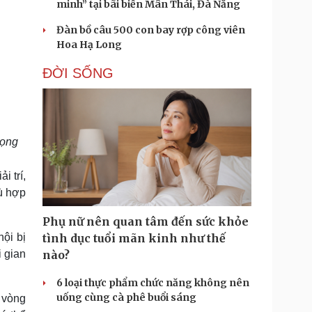
minh” tại bãi biển Mân Thái, Đà Nẵng
Đàn bồ câu 500 con bay rợp công viên
Hoa Hạ Long
ĐỜI SỐNG
rọng
i trí,
ù hợp
Phụ nữ nên quan tâm đến sức khỏe
hội bị
tình dục tuổi mãn kinh như thế
i gian
nào?
6 loại thực phẩm chức năng không nên
uống cùng cà phê buổi sáng
g vòng