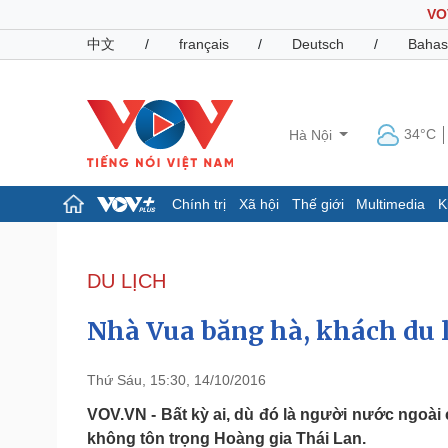
VO
中文
/
français
/
Deutsch
/
Bahas
34°C
Hà Nội
Chính trị
Xã hội
Thế giới
Multimedia
K
Chính trị
Xã hội
Đảng
Tin 24h
DU LỊCH
Tổ chức nhân sự
Dự báo thời tiết
Quốc hội
Giáo dục
Nhà Vua băng hà, khách du l
Nhận diện sự thật
Dấu ấn VOV
Việc làm
Biển đảo
Thứ Sáu, 15:30, 14/10/2016
Pháp luật
Quân sự - Quốc phòng
VOV.VN - Bất kỳ ai, dù đó là người nước ngoài 
không tôn trọng Hoàng gia Thái Lan.
Vụ án
Vũ khí