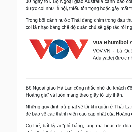
30 ngày tới. Bộ Ngoại giao Australia cảnh báo c
được coi như lễ hội, thiếu tôn trọng hoặc gây mất tr
Trong bối cảnh nước Thái đang chìm trong đau th
coi là nhạo báng chế độ quân chủ sẽ gặp rắc rối n
Vua Bhumibol A
VOV.VN - Là Quốc
Adulyadej được nh
Bộ Ngoại giao Hà Lan cũng nhắc nhở du khách đến 
Hoàng gia” và luôn mang theo giấy tờ tùy thân.
Những quy định xử phạt về tội khi quân ở Thái Lan
để bảo vệ các thành viên cao cấp nhất của Hoàng g
Cụ thể, bất kỳ ai “phỉ báng, lăng mạ hoặc đe d