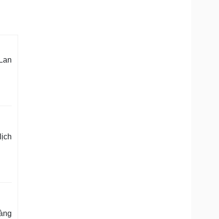
 Lan
lịch
oàng