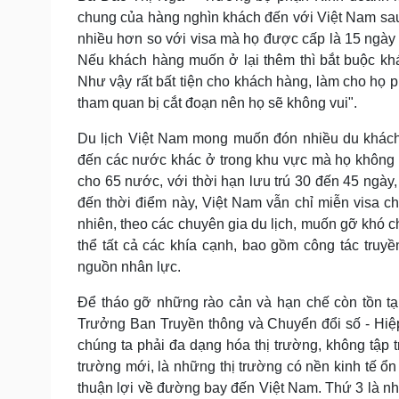
chung của hàng nghìn khách đến với Việt Nam sau 
nhiều hơn so với visa mà họ được cấp là 15 ngày t
Nếu khách hàng muốn ở lại thêm thì bắt buộc khá
Như vậy rất bất tiện cho khách hàng, làm cho họ p
tham quan bị cắt đoạn nên họ sẽ không vui".
Du lịch Việt Nam mong muốn đón nhiều du khách
đến các nước khác ở trong khu vực mà họ không cầ
cho 65 nước, với thời hạn lưu trú 30 đến 45 ngày,
đến thời điểm này, Việt Nam vẫn chỉ miễn visa cho
nhiên, theo các chuyên gia du lịch, muốn gỡ khó cho
thể tất cả các khía cạnh, bao gồm công tác truyề
nguồn nhân lực.
Để tháo gỡ những rào cản và hạn chế còn tồn t
Trưởng Ban Truyền thông và Chuyển đổi số - Hiệp 
chúng ta phải đa dạng hóa thị trường, không tập
trường mới, là những thị trường có nền kinh tế ổn
thuận lợi về đường bay đến Việt Nam. Thứ 3 là nh