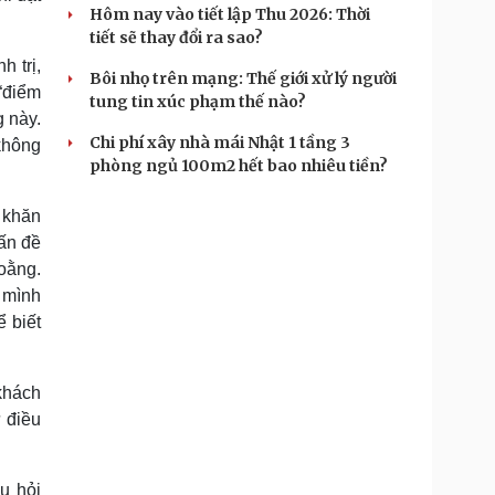
Hôm nay vào tiết lập Thu 2026: Thời
tiết sẽ thay đổi ra sao?
 trị,
Bôi nhọ trên mạng: Thế giới xử lý người
“điểm
tung tin xúc phạm thế nào?
g này.
Chi phí xây nhà mái Nhật 1 tầng 3
 không
phòng ngủ 100m2 hết bao nhiêu tiền?
ó khăn
ấn đề
goằng.
y mình
ể biết
khách
 điều
u hỏi