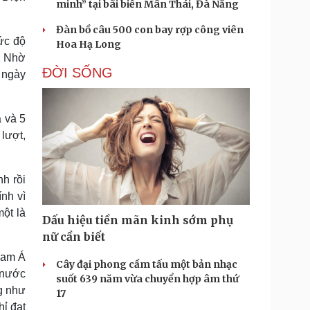
minh” tại bãi biển Mân Thái, Đà Nẵng
Đàn bồ câu 500 con bay rợp công viên
mức độ
Hoa Hạ Long
p. Nhờ
ĐỜI SỐNG
 ngày
a và 5
 lượt,
h rồi
ính vì
ột là
Dấu hiệu tiền mãn kinh sớm phụ
nữ cần biết
 Nam Á
Cây đại phong cầm tấu một bản nhạc
 nước
suốt 639 năm vừa chuyển hợp âm thứ
ng như
17
hỉ đạt