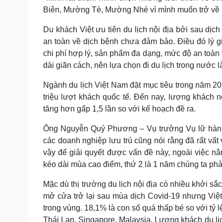
Biên, Mường Tè, Mường Nhé vì mình muốn trở về h
Du khách Việt ưu tiên du lịch nội địa bởi sau dịc
an toàn về dịch bệnh chưa đảm bảo. Điều đó lý giả
chi phí hợp lý, sản phẩm đa dạng, mức độ an toàn
dài giãn cách, nên lựa chọn đi du lịch trong nước là
Ngành du lịch Việt Nam đặt mục tiêu trong năm 202
triệu lượt khách quốc tế. Đến nay, lượng khách nộ
tăng hơn gấp 1,5 lần so với kế hoạch đề ra.
Ông Nguyễn Quý Phương – Vụ trưởng Vụ lữ hành –
các doanh nghiệp lưu trú cũng nói rằng đã rất vất 
vậy để giải quyết được vấn đề này, ngoài việc nâ
kéo dài mùa cao điểm, thứ 2 là 1 năm chúng ta phải
Mặc dù thị trường du lịch nội địa có nhiều khởi s
mở cửa trở lại sau mùa dịch Covid-19 nhưng Việt 
trong vùng. 18,1% là con số quá thấp bé so với tỷ
Thái Lan, Singapore, Malaysia. Lượng khách du lịc