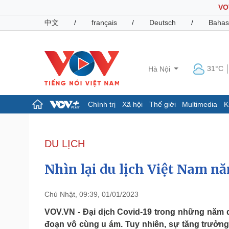
VO
中文
/
français
/
Deutsch
/
Bahas
31°C
Hà Nội
Chính trị
Xã hội
Thế giới
Multimedia
K
Chính trị
Xã hội
Đảng
Tin 24h
DU LỊCH
Tổ chức nhân sự
Dự báo thời tiết
Quốc hội
Giáo dục
Nhìn lại du lịch Việt Nam nă
Nhận diện sự thật
Dấu ấn VOV
Việc làm
Biển đảo
Chủ Nhật, 09:39, 01/01/2023
Pháp luật
Quân sự - Quốc phòng
VOV.VN - Đại dịch Covid-19 trong những năm q
đoạn vô cùng u ám. Tuy nhiên, sự tăng trưởng 
Vụ án
Vũ khí