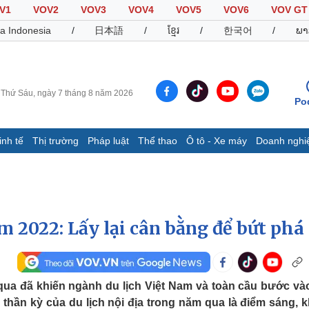
V1
VOV2
VOV3
VOV4
VOV5
VOV6
VOV GT
a Indonesia
/
日本語
/
ខ្មែរ
/
한국어
/
ພາ
Thứ Sáu, ngày 7 tháng 8 năm 2026
Po
inh tế
Thị trường
Pháp luật
Thể thao
Ô tô - Xe máy
Doanh nghi
Thế giới
Multimedia
K
Quan sát
Video
B
Cuộc sống đó đây
Ảnh
K
Hồ sơ
E-Magazine
m 2022: Lấy lại cân bằng để bứt phá
Infographic
Thể thao
Ô tô - Xe máy
D
ua đã khiến ngành du lịch Việt Nam và toàn cầu bước vào
thần kỳ của du lịch nội địa trong năm qua là điểm sáng, 
Bóng đá
Ô tô
T