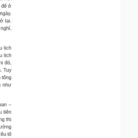
 để ở
 ngày.
 lại.
 nghỉ,
 lịch
 lịch
hi đó,
n. Tuy
n tổng
g như
oan –
 tiên
g thị
trường
ếu tố