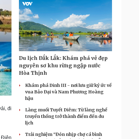
Du lịch Đắk Lắk: Khám phá vẻ đẹp
nguyên sơ khu rừng ngập nước
Hòa Thịnh
Khám phá Dinh III - nơi lưu giữ ký ức về
vua Bảo Đại và Nam Phương Hoàng
hậu
ải, đi
Làng muối Tuyết Diêm: Từ làng nghề
truyền thống trở thành điểm đến du
lịch
Trải nghiệm “Đón nhịp chợ cá bình
 Điện