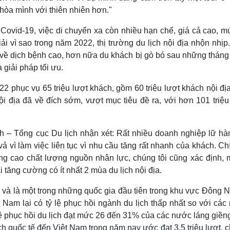
òa mình với thiên nhiên hơn."
h Covid-19, việc di chuyển xa còn nhiều hạn chế, giá cả cao, 
i vì sao trong năm 2022, thị trường du lịch nội địa nhộn nhị
 về dịch bệnh cao, hơn nữa du khách bị gò bó sau những tháng
 giải pháp tối ưu.
2 phục vụ 65 triệu lượt khách, gồm 60 triệu lượt khách nội đị
i địa đã về đích sớm, vượt mục tiêu đề ra, với hơn 101 triệu
 Tổng cục Du lịch nhận xét: Rất nhiều doanh nghiệp lữ hàn
vả vì làm việc liên tục vì nhu cầu tăng rất nhanh của khách. Ch
ng cao chất lượng nguồn nhân lực, chúng tôi cũng xác định, m
 tăng cường có ít nhất 2 mùa du lịch nội địa.
ắc và là một trong những quốc gia đầu tiên trong khu vực Đông
Nam lại có tỷ lệ phục hồi ngành du lịch thấp nhất so với các
 lệ phục hồi du lịch đạt mức 26 đến 31% của các nước láng giề
h quốc tế đến Việt Nam trong năm nay ước đạt 3,5 triệu lượt, c