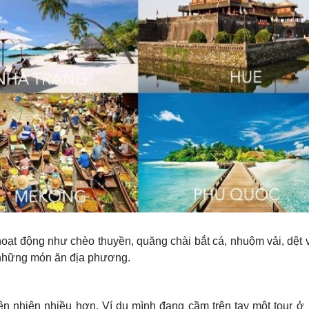
hoạt động như chèo thuyền, quăng chài bắt cá, nhuộm vải, dệt v
 những món ăn địa phương.
hiên nhiên nhiều hơn. Ví dụ mình đang cầm trên tay một tour ở