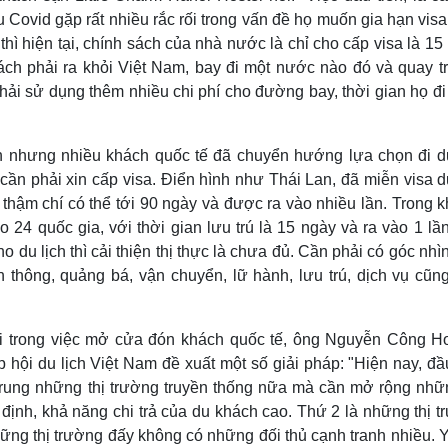
Covid gặp rất nhiều rắc rối trong vấn đề họ muốn gia hạn visa
hì hiện tại, chính sách của nhà nước là chỉ cho cấp visa là 15
ch phải ra khỏi Việt Nam, bay đi một nước nào đó và quay trở
hải sử dụng thêm nhiều chi phí cho đường bay, thời gian họ đi
 nhưng nhiều khách quốc tế đã chuyển hướng lựa chọn đi du
n phải xin cấp visa. Điển hình như Thái Lan, đã miễn visa du
 thậm chí có thể tới 90 ngày và được ra vào nhiều lần. Trong k
 24 quốc gia, với thời gian lưu trú là 15 ngày và ra vào 1 lầ
 du lịch thì cải thiện thị thực là chưa đủ. Cần phải có góc nhì
n thông, quảng bá, vận chuyển, lữ hành, lưu trú, dịch vụ cũn
ại trong việc mở cửa đón khách quốc tế, ông Nguyễn Công H
hội du lịch Việt Nam đề xuất một số giải pháp: "Hiện nay, đầu
 trung những thị trường truyền thống nữa mà cần mở rộng nhữn
 định, khả năng chi trả của du khách cao. Thứ 2 là những thị 
ững thị trường đấy không có những đối thủ cạnh tranh nhiều. Y