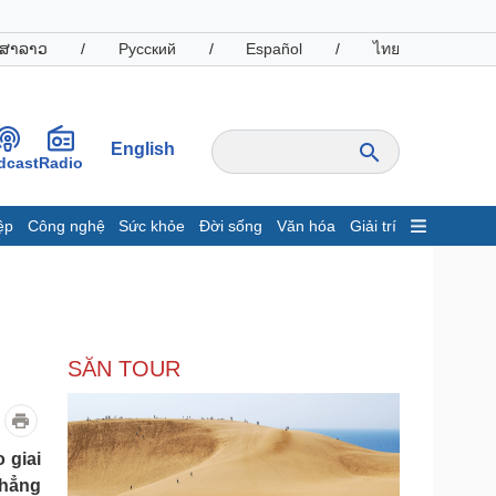
ສາລາວ
/
Русский
/
Español
/
ไทย
English
dcast
Radio
ệp
Công nghệ
Sức khỏe
Đời sống
Văn hóa
Giải trí
inh tế
Thị trường
ất động sản
Giá vàng
hởi nghiệp
Tiêu dùng
Tỷ giá
SĂN TOUR
Chứng khoán
Giá cà phê
oanh nghiệp
Công nghệ
 giai
khẳng
hông tin doanh nghiệp
Sành điệu