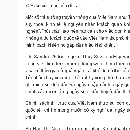
70% so với mục tiêu đề ra.
Một số thị trường truyền thống của Việt Nam như 
suy thoái kinh tế là nguyên nhân khách quan kh
nghẽn”, “nút thắt”, tạo nên rào cản cho việc đón 
Không ít du khách quốc tế vào Việt Nam đã phải th
minh bạch khiến họ gặp rất nhiều khó khăn.
Chị Sandra, 26 tuổi, người Thụy Sĩ và chị Esperan
trong việc tìm được những trang web chính thức c
visa số thời gian ở quá ngắn, rất khó để có thể kéo 
Tôi phải chạy visa run. Tôi rất hy vọng thời hạn 
ghi mình sẽ đến đâu và ngày nhập cảnh, ngày gia h
chính xác được từng ngày sẽ đi đâu hay ở đâu thì tr
Chính sách thị thực của Việt Nam thực sự còn qu
quốc tế, khi họ mong muốn có kỳ nghỉ dài ngày t
chỉnh.
Bà Đào Thị Nga – Trưởng bộ phận Kinh doanh khá