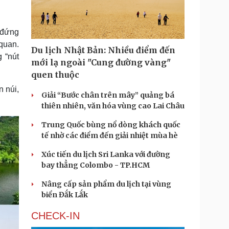
Doanh nghiệp 24h
Tin Công nghệ
Doanh nhân
Trải nghiệm
ì cộng đồng
Chuyển đổi số
 đứng
quan.
Du lịch Nhật Bản: Nhiều điểm đến
u lịch
Podcast
 “nút
mới lạ ngoài "Cung đường vàng"
Tư vấn
Câu chuyện thời sự
quen thuộc
Săn Tour
Đọc truyện đêm khuya
n núi,
heck-in
Cửa sổ tình yêu
Giải “Bước chân trên mây” quảng bá
Kể chuyện cho bé
thiên nhiên, văn hóa vùng cao Lai Châu
Hạt giống tâm hồn
Trung Quốc bùng nổ dòng khách quốc
tế nhờ các điểm đến giải nhiệt mùa hè
Xúc tiến du lịch Sri Lanka với đường
bay thẳng Colombo - TP.HCM
Nâng cấp sản phẩm du lịch tại vùng
biển Đắk Lắk
CHECK-IN