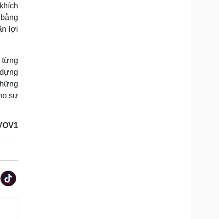
khích
a bằng
n lợi
i từng
 dựng
 những
cho sự
/VOV1