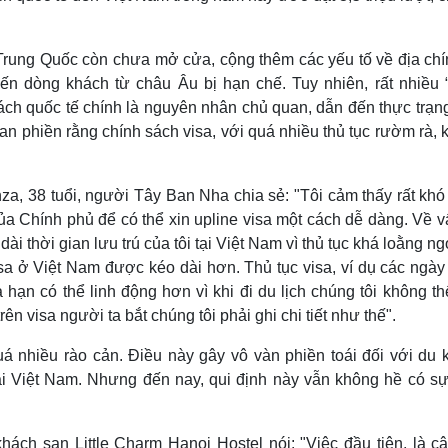
Trung Quốc còn chưa mở cửa, cộng thêm các yếu tố về địa chính
iến dòng khách từ châu Âu bị hạn chế. Tuy nhiên, rất nhiều 
khách quốc tế chính là nguyên nhân chủ quan, dẫn đến thực trạn
an phiền rằng chính sách visa, với quá nhiều thủ tục rườm rà,
za, 38 tuổi, người Tây Ban Nha chia sẻ: "Tôi cảm thấy rất kh
ủa Chính phủ để có thể xin upline visa một cách dễ dàng. Về v
dài thời gian lưu trú của tôi tại Việt Nam vì thủ tục khá loằng n
visa ở Việt Nam được kéo dài hơn. Thủ tục visa, ví dụ các ngà
ạn có thể linh động hơn vì khi đi du lịch chúng tôi không th
ên visa người ta bắt chúng tôi phải ghi chi tiết như thế".
á nhiều rào cản. Điều này gây vô vàn phiền toái đối với du 
ại Việt Nam. Nhưng đến nay, qui định này vẫn không hề có sự
ch sạn Little Charm Hanoi Hostel nói: "Việc đầu tiên, là câ