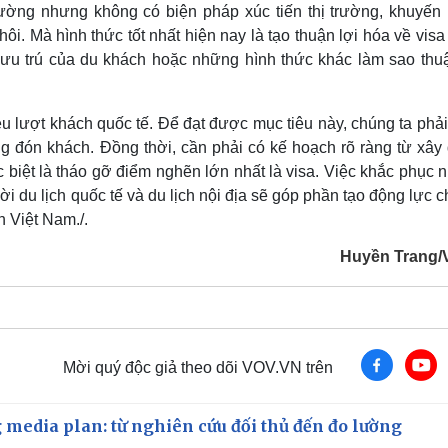
trường nhưng không có biện pháp xúc tiến thị trường, khuyến 
hôi. Mà hình thức tốt nhất hiện nay là tạo thuận lợi hóa về vis
 lưu trú của du khách hoặc những hình thức khác làm sao thuậ
u lượt khách quốc tế. Để đạt được mục tiêu này, chúng ta phả
g đón khách. Đồng thời, cần phải có kế hoạch rõ ràng từ xây
ặc biệt là tháo gỡ điểm nghẽn lớn nhất là visa. Việc khắc phục
ời du lịch quốc tế và du lịch nội địa sẽ góp phần tạo động lực 
h Việt Nam./.
Huyền Trang
Mời quý độc giả theo dõi VOV.VN trên
 media plan: từ nghiên cứu đối thủ đến đo lường