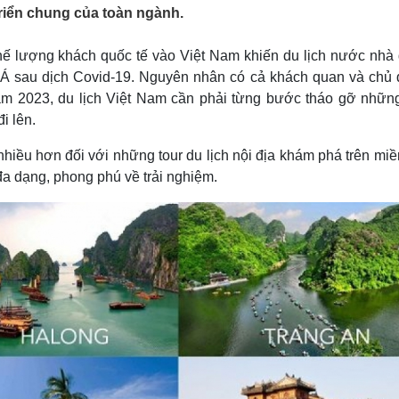
Lịch thi đấu bóng đá
Xe máy
 triển chung của toàn ngành.
Thế giới thể thao
Tư vấn
eSports
V
hế lượng khách quốc tế vào Việt Nam khiến du lịch nước nhà
Hậu trường
u Á sau dịch Covid-19. Nguyên nhân có cả khách quan và chủ 
Văn hóa
Giải trí
D
m 2023, du lịch Việt Nam cần phải từng bước tháo gỡ những
đi lên.
Sân khấu - Điện ảnh
Nghệ sĩ
Văn học
Thời trang
iều hơn đối với những tour du lịch nội địa khám phá trên miề
Âm nhạc
Sao Việt
c
đa dạng, phong phú về trải nghiệm.
Di sản