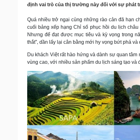
Tin nóng
Việt Nam
định vai trò của thị trường này đối với sự phát
Tư vấn luật
Phân tích
Quá nhiều trở ngại cùng những rào cản đã hạn c
cuối bảng xếp hạng Chỉ số phục hồi du lịch châ
Sức khỏe
Đời sống
Nhưng để đạt được mục tiêu và kỳ vọng trong nă
thắt”, dần lấy lại cân bằng mới hy vọng bứt phá và 
Dinh dưỡng - món ngon
Nhà đẹp
Cây thuốc
Blog
Du khách Việt rất hào hứng và dành sự quan tâm nh
Sản phụ khoa
Tình yêu - Gia đình
vùng cao, với nhiều sản phẩm du lịch sáng tạo và 
Nhi khoa
Nam khoa
Làm đẹp - giảm cân
Phòng mạch online
Ăn sạch sống khỏe
Cải chính