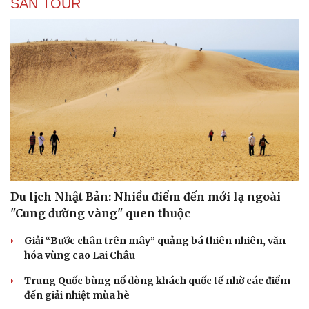
SĂN TOUR
Du lịch
Podcast
Tư vấn
Câu chuyện thời sự
Săn Tour
Đọc truyện đêm khuya
check-in
Cửa sổ tình yêu
Du lịch Nhật Bản: Nhiều điểm đến mới lạ ngoài
Kể chuyện cho bé
"Cung đường vàng" quen thuộc
Hạt giống tâm hồn
Giải “Bước chân trên mây” quảng bá thiên nhiên, văn
hóa vùng cao Lai Châu
Trung Quốc bùng nổ dòng khách quốc tế nhờ các điểm
đến giải nhiệt mùa hè