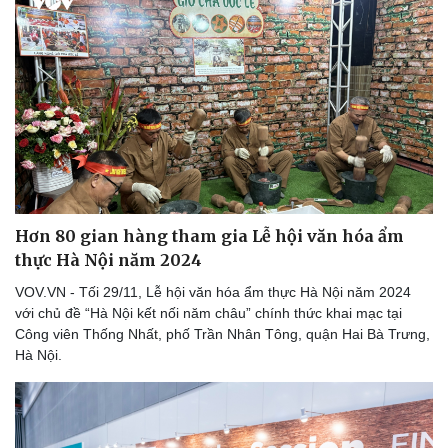
Hơn 80 gian hàng tham gia Lễ hội văn hóa ẩm
thực Hà Nội năm 2024
VOV.VN - Tối 29/11, Lễ hội văn hóa ẩm thực Hà Nội năm 2024
với chủ đề “Hà Nội kết nối năm châu” chính thức khai mạc tại
Văn hóa
Giải trí
Công viên Thống Nhất, phố Trần Nhân Tông, quận Hai Bà Trưng,
Sân khấu - Điện ảnh
Nghệ sĩ
Hà Nội.
Văn học
Thời trang
Âm nhạc
Sao Việt
Di sản