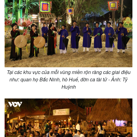
Khởi nghiệp
Tiêu dùng
Tỷ giá
Chứng khoán
Giá cà phê
Tại các khu vực của mỗi vùng miền rộn ràng các giai điệu
như: quan họ Bắc Ninh, hò Huế, đờn ca tài tử - Ảnh: Tỷ
Huỳnh