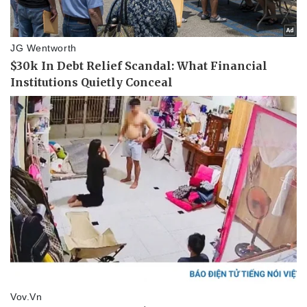
Sức khỏe
Đời sống
Dinh dưỡng - món ngon
Nhà đẹp
Cây thuốc
Blog
Sản phụ khoa
Tình yêu - Gia đình