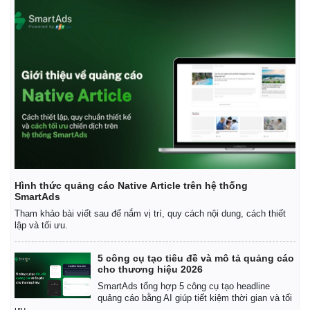
Thể thao
Ô tô - Xe máy
Bóng đá
Ô tô
Lịch thi đấu bóng đá
Xe máy
Thế giới thể thao
Tư vấn
eSports
Hình thức quảng cáo Native Article trên hệ thống
Hậu trường
SmartAds
Tham khảo bài viết sau để nắm vị trí, quy cách nội dung, cách thiết
lập và tối ưu.
5 công cụ tạo tiêu đề và mô tả quảng cáo
cho thương hiệu 2026
SmartAds tổng hợp 5 công cụ tạo headline
quảng cáo bằng AI giúp tiết kiệm thời gian và tối
ưu.