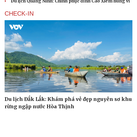
Du lịch Quảng Ninh: Chinh phục đỉnh Cao Xiêm hùng vĩ
CHECK-IN
Du lịch Đắk Lắk: Khám phá vẻ đẹp nguyên sơ khu
rừng ngập nước Hòa Thịnh
Khám phá Dinh III - nơi lưu giữ ký ức về vua Bảo Đại và
Nam Phương Hoàng hậu
Làng muối Tuyết Diêm: Từ làng nghề truyền thống trở