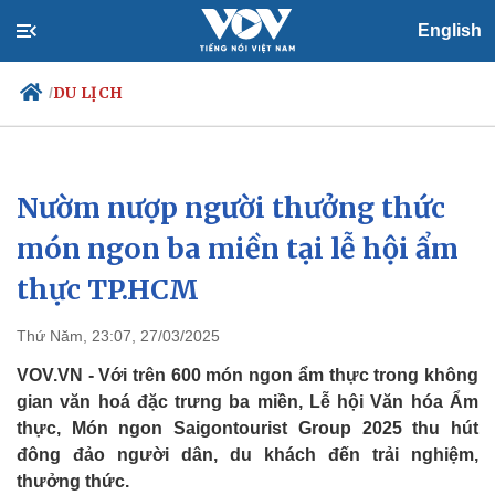
English
DU LỊCH
/
Nườm nượp người thưởng thức
Chính trị
Xã hội
Đảng
Tin 24h
món ngon ba miền tại lễ hội ẩm
Tổ chức nhân sự
Dự báo thời tiết
thực TP.HCM
Quốc hội
Giáo dục
Nhận diện sự thật
Dấu ấn VOV
Việc làm
Thứ Năm, 23:07, 27/03/2025
Biển đảo
VOV.VN - Với trên 600 món ngon ẩm thực trong không
gian văn hoá đặc trưng ba miền, Lễ hội Văn hóa Ẩm
thực, Món ngon Saigontourist Group 2025 thu hút
đông đảo người dân, du khách đến trải nghiệm,
thưởng thức.