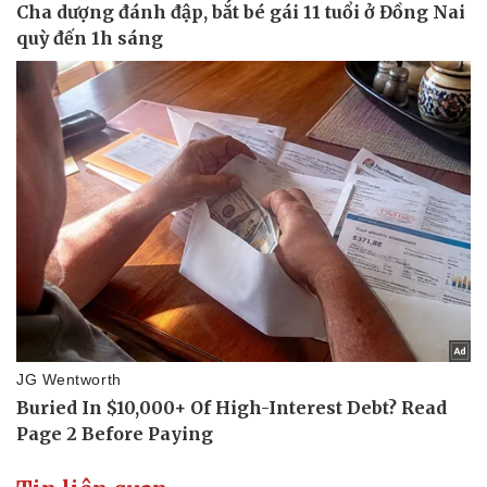
Nhi khoa
Nam khoa
Làm đẹp - giảm cân
Phòng mạch online
Ăn sạch sống khỏe