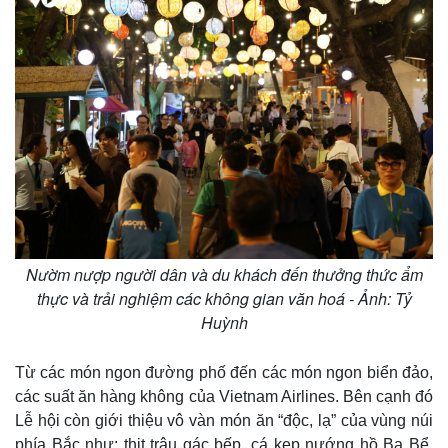
Thế giới
Multimedia
Quan sát
Video
Cuộc sống đó đây
Ảnh
Hồ sơ
E-Magazine
Infographic
Nườm nượp người dân và du khách đến thưởng thức ẩm
thực và trải nghiệm các không gian văn hoá - Ảnh: Tỷ
Huỳnh
Từ các món ngon đường phố đến các món ngon biển đảo,
các suất ăn hàng không của Vietnam Airlines. Bên cạnh đó
Lễ hội còn giới thiệu vô vàn món ăn “độc, lạ” của vùng núi
phía Bắc như: thịt trâu gác bếp, cá kẹp nướng hồ Ba Bể,