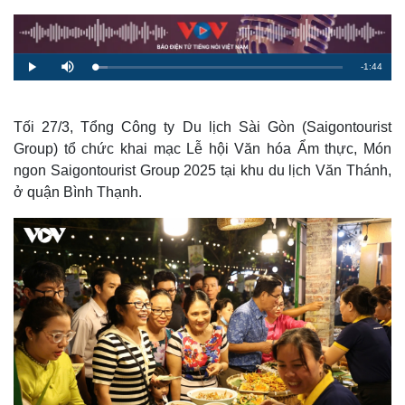
R
-
1:44
L
P
M
o
l
u
a
a
t
e
d
y
e
e
d
m
:
Tối 27/3, Tổng Công ty Du lịch Sài Gòn (Saigontourist
5
.
Group) tổ chức khai mạc Lễ hội Văn hóa Ẩm thực, Món
a
1
9
ngon Saigontourist Group 2025 tại khu du lịch Văn Thánh,
%
i
ở quận Bình Thạnh.
n
i
n
g
T
i
m
e