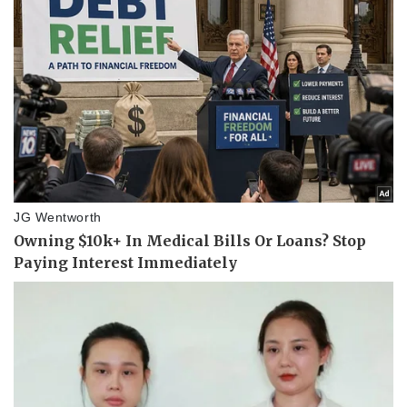
Doanh nghiệp
Công nghệ
Thông tin doanh nghiệp
Sành điệu
Doanh nghiệp 24h
Tin Công nghệ
Doanh nhân
Trải nghiệm
Vì cộng đồng
Chuyển đổi số