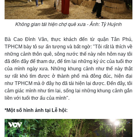
Không gian tái hiện chợ quê xưa - Ảnh: Tỷ Huỳnh
Bà Cao Đình Vân, thực khách đến từ quận Tân Phú,
TPHCM bày tỏ sự ấn tượng và bất ngờ: "Tôi rất là thích về
những cảnh thôn quê, sông nước thế này nên hôm nay tôi
đã đến đây để tham dự, để tìm lại những ký ức của tuổi thơ
của mình ngày xưa. Những khung cảnh như thế này thật
sự rất khó tìm được ở thành phố mà đông đúc, hiện đại
như TPHCM mà ở đây họ đã tái hiện lại được. Đến đây, tôi
cảm giác mình như tìm lại, sống lại những khung cảnh gắn
liền với tuổi thơ ấu của mình".
*Một số hình ảnh tại Lễ hội:
Kinh tế
Thị trường
Bất động sản
Giá vàng