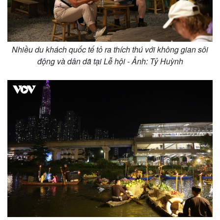
Nhiều du khách quốc tế tỏ ra thích thú với không gian sôi
động và dân dã tại Lễ hội - Ảnh: Tỷ Huỳnh
Pháp luật
Quân sự - Quốc phòng
Vụ án
Vũ khí
Tin nóng
Việt Nam
Tư vấn luật
Phân tích