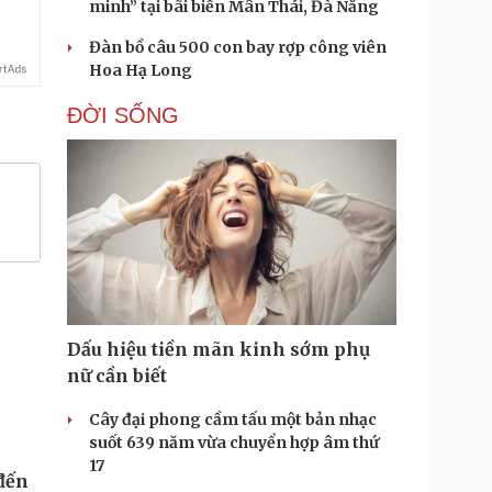
minh” tại bãi biển Mân Thái, Đà Nẵng
Đàn bồ câu 500 con bay rợp công viên
Hoa Hạ Long
ĐỜI SỐNG
Dấu hiệu tiền mãn kinh sớm phụ
nữ cần biết
Cây đại phong cầm tấu một bản nhạc
suốt 639 năm vừa chuyển hợp âm thứ
17
 đến