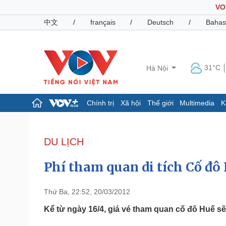
VO
中文
/
français
/
Deutsch
/
Bahas
31°C
Hà Nội
Chính trị
Xã hội
Thế giới
Multimedia
K
Chính trị
Xã hội
Đảng
Tin 24h
DU LỊCH
Tổ chức nhân sự
Dự báo thời tiết
Quốc hội
Giáo dục
Phí tham quan di tích Cố đô
Nhận diện sự thật
Dấu ấn VOV
Việc làm
Biển đảo
Thứ Ba, 22:52, 20/03/2012
Pháp luật
Quân sự - Quốc phòng
Kể từ ngày 16/4, giá vé tham quan cố đô Huế sẽ
Vụ án
Vũ khí