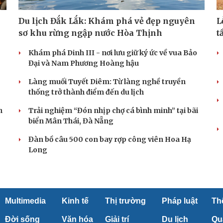
Du lịch Đắk Lắk: Khám phá vẻ đẹp nguyên
L
sơ khu rừng ngập nước Hòa Thịnh
t
Khám phá Dinh III - nơi lưu giữ ký ức về vua Bảo
Đại và Nam Phương Hoàng hậu
Làng muối Tuyết Diêm: Từ làng nghề truyền
thống trở thành điểm đến du lịch
h
Trải nghiệm “Đón nhịp chợ cá bình minh” tại bãi
biển Mân Thái, Đà Nẵng
Đàn bồ câu 500 con bay rợp công viên Hoa Hạ
Long
Multimedia
Kinh tế
Thị trường
Pháp luật
Th
Đời sống
Văn hóa
Giải trí
Du lịch
Qu