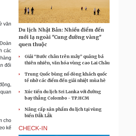
Doanh nghiệp 24h
Tin Công nghệ
Doanh nhân
Trải nghiệm
ì cộng đồng
Chuyển đổi số
ử văn
Du lịch Nhật Bản: Nhiều điểm đến
u lịch
Podcast
mới lạ ngoài "Cung đường vàng"
Tư vấn
Câu chuyện thời sự
 Đoàn
quen thuộc
Săn Tour
Đọc truyện đêm khuya
nh các
heck-in
Cửa sổ tình yêu
Giải “Bước chân trên mây” quảng bá
 hàng
Kể chuyện cho bé
thiên nhiên, văn hóa vùng cao Lai Châu
n đối
Hạt giống tâm hồn
Trung Quốc bùng nổ dòng khách quốc
tế nhờ các điểm đến giải nhiệt mùa hè
 động,
Xúc tiến du lịch Sri Lanka với đường
 quan
bay thẳng Colombo - TP.HCM
Nâng cấp sản phẩm du lịch tại vùng
biển Đắk Lắk
n cho
CHECK-IN
eo kế