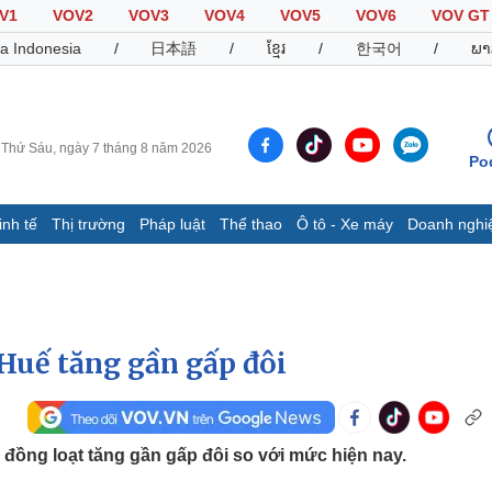
V1
VOV2
VOV3
VOV4
VOV5
VOV6
VOV GT
a Indonesia
/
日本語
/
ខ្មែរ
/
한국어
/
ພາ
Thứ Sáu, ngày 7 tháng 8 năm 2026
Po
inh tế
Thị trường
Pháp luật
Thể thao
Ô tô - Xe máy
Doanh nghi
Thế giới
Multimedia
K
Quan sát
Video
B
Cuộc sống đó đây
Ảnh
K
Hồ sơ
E-Magazine
 Huế tăng gần gấp đôi
Infographic
Thể thao
Ô tô - Xe máy
D
 đồng loạt tăng gần gấp đôi so với mức hiện nay.
Bóng đá
Ô tô
T