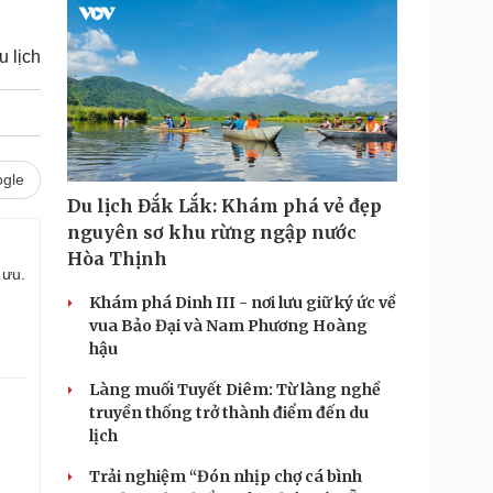
u lịch
gle
Du lịch Đắk Lắk: Khám phá vẻ đẹp
nguyên sơ khu rừng ngập nước
Hòa Thịnh
 ưu.
Khám phá Dinh III - nơi lưu giữ ký ức về
vua Bảo Đại và Nam Phương Hoàng
hậu
Làng muối Tuyết Diêm: Từ làng nghề
truyền thống trở thành điểm đến du
lịch
Trải nghiệm “Đón nhịp chợ cá bình