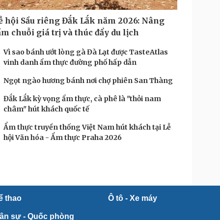
ễ hội Sầu riêng Đắk Lắk năm 2026: Nâng
ầm chuỗi giá trị và thúc đẩy du lịch
Vì sao bánh ướt lòng gà Đà Lạt được TasteAtlas
vinh danh ẩm thực đường phố hấp dẫn
Ngọt ngào hương bánh nơi chợ phiên San Thàng
Đắk Lắk kỳ vọng ẩm thực, cà phê là "thỏi nam
châm" hút khách quốc tế
Ẩm thực truyền thống Việt Nam hút khách tại Lễ
hội Văn hóa - Ẩm thực Praha 2026
ể thao
Ô tô - Xe máy
ân sự - Quốc phòng