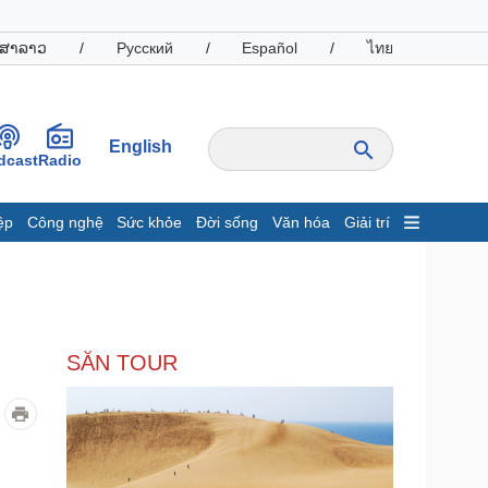
ສາລາວ
/
Русский
/
Español
/
ไทย
English
dcast
Radio
ệp
Công nghệ
Sức khỏe
Đời sống
Văn hóa
Giải trí
inh tế
Thị trường
ất động sản
Giá vàng
hởi nghiệp
Tiêu dùng
Tỷ giá
SĂN TOUR
Chứng khoán
Giá cà phê
oanh nghiệp
Công nghệ
hông tin doanh nghiệp
Sành điệu