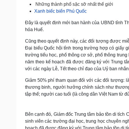
Tin nóng
Việt Nam
Những thành phố sặc sỡ nhất thế giới
Tư vấn luật
Phân tích
Xanh biếc biển Phú Quốc
Đây là quyết định mới ban hành của UBND tỉnh Thừ
hóa Huế.
Sức khỏe
Đời sống
Dinh dưỡng - món ngon
Nhà đẹp
Cũng theo quyết định này, các đối tượng được mi
Cây thuốc
Blog
Đại biểu Quốc hội tỉnh trong trường hợp có giấy g
Sản phụ khoa
Tình yêu - Gia đình
trường tiểu học, phổ thông cơ sở, phổ thông trun
Nhi khoa
năm theo kế hoạch đã được đăng ký với Trung tâm
Nam khoa
với các ngày Lễ, Tết theo chỉ đạo của Uỷ ban nhân 
Làm đẹp - giảm cân
Phòng mạch online
Giảm 50% phí tham quan đối với các đối tượng: là 
Ăn sạch sống khỏe
thương binh, người hưởng chính sách như thương 
Cải chính
tập thể; người cao tuổi (là công dân Việt Nam từ đủ 
Bên cạnh đó, Giám đốc Trung tâm bảo tồn di tích
sinh viên các trường đại học, trung học chuyên n
hoạch đã được đăng ký với Trung tâm bảo tồn di tí