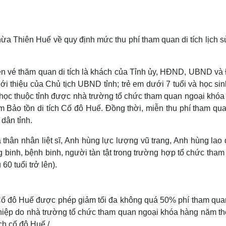
Lịch thi đấu bóng đá
Xe máy
Thế giới thể thao
Tư vấn
eSports
V
Hậu trường
a Thiên Huế về quy định mức thu phí tham quan di tích lịch s
Văn hóa
Giải trí
D
Sân khấu - Điện ảnh
Nghệ sĩ
ễn vé thăm quan di tích là khách của Tỉnh ủy, HĐND, UBND và
Văn học
Thời trang
iới thiệu của Chủ tịch UBND tỉnh; trẻ em dưới 7 tuổi và học si
Âm nhạc
Sao Việt
c
g học thuộc tỉnh được nhà trường tổ chức tham quan ngoại khóa
Di sản
 Bảo tồn di tích Cố đô Huế. Đồng thời, miễn thu phí tham qua
dân tỉnh.
thân nhân liệt sĩ, Anh hùng lực lượng vũ trang, Anh hùng lao
binh, bệnh binh, người tàn tật trong trường hợp tổ chức tham
60 tuổi trở lên).
 Cố đô Huế được phép giảm tối đa không quá 50% phí tham qua
ghiệp do nhà trường tổ chức tham quan ngoại khóa hàng năm th
ch cố đô Huế./.