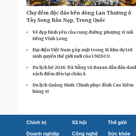
Chợ đêm độc đáo bên dòng Lan Thương ở
Tây Song Bản Nạp, Trung Quốc
Vẻ đẹp bình yên của cung đường phượng vĩ nổi
tiếng Vĩnh Long
Đại diện Việt Nam góp mặt trong 14 khu dự trữ
sinh quyển thế giới mới của UNESCO
Du lịch hè 2026: Đà Nẵng và Busan dẫn đầu dan
sách điểm đến tại châu Á
Du lịch Quảng Ninh: Chinh phục đỉnh Cao Xiêm
hùng vĩ
Chính trị
Xã hội
Thế giới
Doanh nghiệp
Công nghệ
Sức khỏe