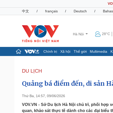
VO
中文
/
français
/
Deutsch
/
Bahas
28°C
Hà Nội
Chính trị
Xã hội
Thế giới
Multimedia
K
Chính trị
Xã hội
Đảng
Tin 24h
DU LỊCH
Tổ chức nhân sự
Dự báo thời tiết
Quốc hội
Giáo dục
Quảng bá điểm đến, di sản H
Nhận diện sự thật
Dấu ấn VOV
Việc làm
Biển đảo
Thứ Ba, 14:57, 09/06/2026
Pháp luật
Quân sự - Quốc phòng
VOV.VN - Sở Du lịch Hà Nội chủ trì, phối hợp 
quan, khảo sát thực tế dành cho các đại biểu
Vụ án
Vũ khí