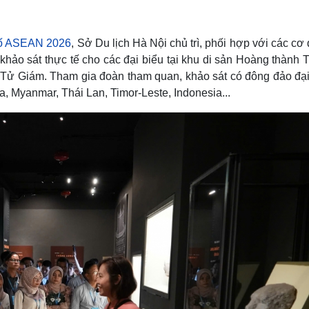
Lịch thi đấu bóng đá
Xe máy
Thế giới thể thao
Tư vấn
eSports
V
hố ASEAN 2026
, Sở Du lịch Hà Nội chủ trì, phối hợp với các cơ
Hậu trường
khảo sát thực tế cho các đại biểu tại khu di sản Hoàng thành
Văn hóa
Giải trí
D
c Tử Giám. Tham gia đoàn tham quan, khảo sát có đông đảo đại
Myanmar, Thái Lan, Timor-Leste, Indonesia...
Sân khấu - Điện ảnh
Nghệ sĩ
Văn học
Thời trang
Âm nhạc
Sao Việt
c
Di sản