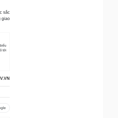
ặc sắc
 giao
 biểu
ô tới
OV.VN
gle