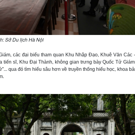
h: Sở Du lịch Hà Nội
ử Giám, các đại biểu tham quan Khu Nhập Đạo, Khuê Văn Các -
ia tiến sĩ, Khu Đại Thành, không gian trưng bày Quốc Tử Giám
ử”... qua đó tìm hiểu sâu hơn về truyền thống hiếu học, khoa b
m.