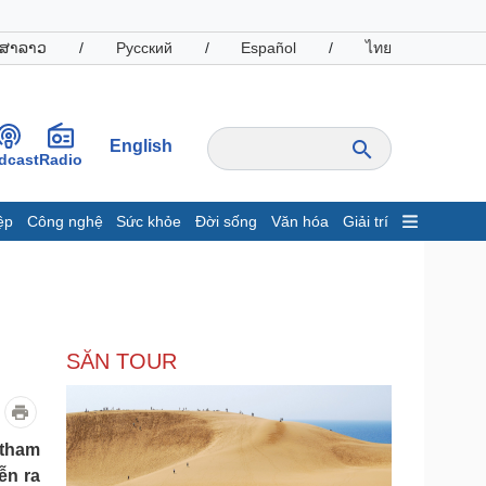
ສາລາວ
/
Русский
/
Español
/
ไทย
English
dcast
Radio
ệp
Công nghệ
Sức khỏe
Đời sống
Văn hóa
Giải trí
inh tế
Thị trường
ất động sản
Giá vàng
hởi nghiệp
Tiêu dùng
Tỷ giá
SĂN TOUR
Chứng khoán
Giá cà phê
oanh nghiệp
Công nghệ
 tham
ễn ra
hông tin doanh nghiệp
Sành điệu