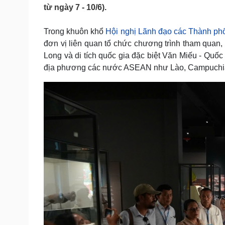
Tin nóng
Việt Nam
từ ngày 7 - 10/6).
Tư vấn luật
Phân tích
Trong khuôn khổ
Hội nghị Lãnh đạo các Thành p
đơn vị liên quan tổ chức chương trình tham quan, 
Sức khỏe
Đời sống
Long và di tích quốc gia đặc biệt Văn Miếu - Quố
địa phương các nước ASEAN như Lào, Campuchia, 
Dinh dưỡng - món ngon
Nhà đẹp
Cây thuốc
Blog
Sản phụ khoa
Tình yêu - Gia đình
Nhi khoa
Nam khoa
Làm đẹp - giảm cân
Phòng mạch online
Ăn sạch sống khỏe
Cải chính