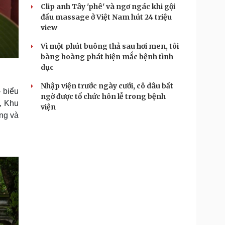
Clip anh Tây 'phê' và ngơ ngác khi gội
đầu massage ở Việt Nam hút 24 triệu
view
Vì một phút buông thả sau hơi men, tôi
bàng hoàng phát hiện mắc bệnh tình
dục
Nhập viện trước ngày cưới, cô dâu bất
 biểu
ngờ được tổ chức hôn lễ trong bệnh
, Khu
viện
ảng và