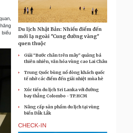
Doanh nghiệp 24h
Tin Công nghệ
Doanh nhân
Trải nghiệm
ì cộng đồng
Chuyển đổi số
 quan,
 Thăng
Du lịch Nhật Bản: Nhiều điểm đến
u lịch
Podcast
 biểu
mới lạ ngoài "Cung đường vàng"
Tư vấn
Câu chuyện thời sự
quen thuộc
Săn Tour
Đọc truyện đêm khuya
heck-in
Cửa sổ tình yêu
Giải “Bước chân trên mây” quảng bá
Kể chuyện cho bé
thiên nhiên, văn hóa vùng cao Lai Châu
Hạt giống tâm hồn
Trung Quốc bùng nổ dòng khách quốc
tế nhờ các điểm đến giải nhiệt mùa hè
Xúc tiến du lịch Sri Lanka với đường
bay thẳng Colombo - TP.HCM
Nâng cấp sản phẩm du lịch tại vùng
biển Đắk Lắk
CHECK-IN