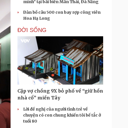
minh” tại bãi biển Mân Thái, Đà Nẵng
Đàn bồ câu 500 con bay rợp công viên
Hoa Hạ Long
ĐỜI SỐNG
Cặp vợ chồng 9X bỏ phố về “giữ hồn
nhà cổ” miền Tây
Lời đề nghị của người tình trẻ về
chuyện có con chung khiến tôi bế tắc ở
tuổi 80