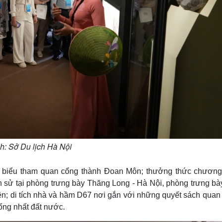
h: Sở Du lịch Hà Nội
i biểu tham quan cổng thành Đoan Môn; thưởng thức chương 
ch sử tại phòng trưng bày Thăng Long - Hà Nội, phòng trưng b
n; di tích nhà và hầm D67 nơi gắn với những quyết sách quan 
hống nhất đất nước.