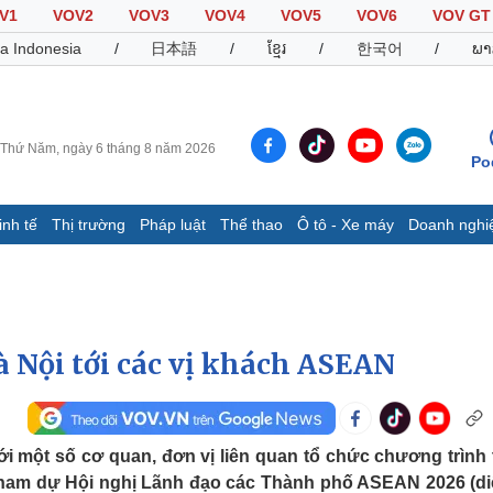
V1
VOV2
VOV3
VOV4
VOV5
VOV6
VOV GT
a Indonesia
/
日本語
/
ខ្មែរ
/
한국어
/
ພາ
Thứ Năm, ngày 6 tháng 8 năm 2026
Po
inh tế
Thị trường
Pháp luật
Thể thao
Ô tô - Xe máy
Doanh nghi
Thế giới
Multimedia
K
Quan sát
Video
B
Cuộc sống đó đây
Ảnh
K
Hồ sơ
E-Magazine
à Nội tới các vị khách ASEAN
Infographic
Thể thao
Ô tô - Xe máy
D
với một số cơ quan, đơn vị liên quan tổ chức chương trình
 tham dự Hội nghị Lãnh đạo các Thành phố ASEAN 2026 (di
Bóng đá
Ô tô
T