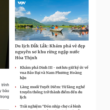
Du lịch Đắk Lắk: Khám phá vẻ đẹp
nguyên sơ khu rừng ngập nước
Hòa Thịnh
Khám phá Dinh III - nơi lưu giữ ký ức về
vua Bảo Đại và Nam Phương Hoàng
hậu
trình
Làng muối Tuyết Diêm: Từ làng nghề
ày báu
truyền thống trở thành điểm đến du
trọng
lịch
Trải nghiệm “Đón nhịp chợ cá bình