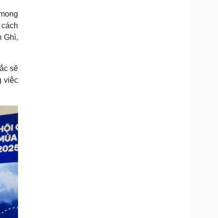
 mong
 cách
 Ghì,
ắc sẽ
 việc