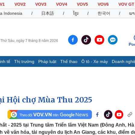
V1
VOV2
VOV3
VOV4
VOV5
VOV6
VOV GT
a Indonesia
/
日本語
/
ខ្មែរ
/
한국어
/
ພາ
Thứ Sáu, ngày 7 tháng 8 năm 2026
Po
inh tế
Thị trường
Pháp luật
Thể thao
Ô tô - Xe máy
Doanh nghi
Thế giới
Multimedia
K
Quan sát
Video
B
Cuộc sống đó đây
Ảnh
K
Hồ sơ
E-Magazine
ại Hội chợ Mùa Thu 2025
Infographic
Thể thao
Ô tô - Xe máy
D
t - 2025 tại Trung tâm Triển lãm Việt Nam (Đông Anh, Hà 
 về văn hóa, tài nguyên du lịch An Giang, các khu, điểm du
Bóng đá
Ô tô
T