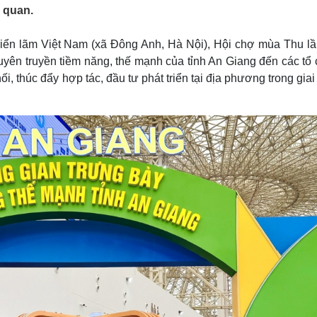
Lịch thi đấu bóng đá
Xe máy
 quan.
Thế giới thể thao
Tư vấn
eSports
V
Triển lãm Việt Nam (xã Đông Anh, Hà Nội), Hội chợ mùa Thu lầ
Hậu trường
tuyên truyền tiềm năng, thế mạnh của tỉnh An Giang đến các tổ
Văn hóa
Giải trí
D
i, thúc đẩy hợp tác, đầu tư phát triển tại địa phương trong gia
Sân khấu - Điện ảnh
Nghệ sĩ
Văn học
Thời trang
Âm nhạc
Sao Việt
c
Di sản