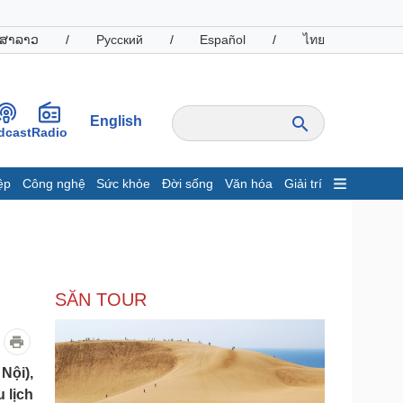
ສາລາວ
/
Русский
/
Español
/
ไทย
English
dcast
Radio
ệp
Công nghệ
Sức khỏe
Đời sống
Văn hóa
Giải trí
inh tế
Thị trường
ất động sản
Giá vàng
hởi nghiệp
Tiêu dùng
Tỷ giá
SĂN TOUR
Chứng khoán
Giá cà phê
oanh nghiệp
Công nghệ
Nội),
 lịch
hông tin doanh nghiệp
Sành điệu