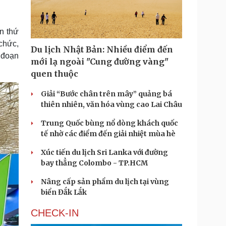
Doanh nghiệp 24h
Tin Công nghệ
Doanh nhân
Trải nghiệm
ì cộng đồng
Chuyển đổi số
n thứ
 chức,
Du lịch Nhật Bản: Nhiều điểm đến
u lịch
Podcast
i đoạn
mới lạ ngoài "Cung đường vàng"
Tư vấn
Câu chuyện thời sự
quen thuộc
Săn Tour
Đọc truyện đêm khuya
heck-in
Cửa sổ tình yêu
Giải “Bước chân trên mây” quảng bá
Kể chuyện cho bé
thiên nhiên, văn hóa vùng cao Lai Châu
Hạt giống tâm hồn
Trung Quốc bùng nổ dòng khách quốc
tế nhờ các điểm đến giải nhiệt mùa hè
Xúc tiến du lịch Sri Lanka với đường
bay thẳng Colombo - TP.HCM
Nâng cấp sản phẩm du lịch tại vùng
biển Đắk Lắk
CHECK-IN