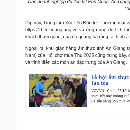
Các doanh nghiệp du lịch tại Phú Quốc, An Giang t
Thu
Dịp này, Trung tâm Xúc tiến Đầu tư, Thương mại và
https://checkinangiang.vn và ứng dụng du lịch 
khách tham quan; qua đó quảng bá rộng rãi hình ản
Ngoài ra, khu gian hàng ẩm thực tỉnh An Giang tạ
Nam) của Hội chợ mùa Thu 2025 cũng trưng bày, qu
và trình diễn các món ăn đặc trưng của An Giang.
Lễ hội ẩm thực
lan tỏa
VOV.VN - Chiều 25/10, k
thực, kết hợp không khí
đã sẵn sàng đón thực khá