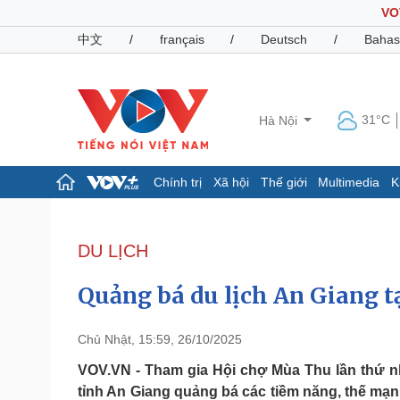
VO
中文
/
français
/
Deutsch
/
Bahas
31°C
Hà Nội
Chính trị
Xã hội
Thế giới
Multimedia
K
Chính trị
Xã hội
Đảng
Tin 24h
DU LỊCH
Tổ chức nhân sự
Dự báo thời tiết
Quốc hội
Giáo dục
Quảng bá du lịch An Giang t
Nhận diện sự thật
Dấu ấn VOV
Việc làm
Biển đảo
Chủ Nhật, 15:59, 26/10/2025
Pháp luật
Quân sự - Quốc phòng
VOV.VN - Tham gia Hội chợ Mùa Thu lần thứ nhấ
tỉnh An Giang quảng bá các tiềm năng, thế mạnh
Vụ án
Vũ khí