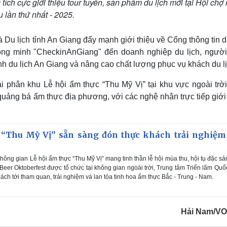
ích cực giới thiệu tour tuyến, sản phẩm du lịch mới tại Hội chợ
 lần thứ nhất - 2025.
 Du lịch tỉnh An Giang đẩy mạnh giới thiệu về Cổng thông tin d
thông minh "CheckinAnGiang" đến doanh nghiệp du lịch, người
h du lịch An Giang và nâng cao chất lượng phục vụ khách du lị
i phân khu Lễ hội ẩm thực “Thu Mỹ Vị” tại khu vực ngoài trời
ảng bá ẩm thực địa phương, với các nghệ nhân trực tiếp giới 
 “Thu Mỹ Vị” sẵn sàng đón thực khách trải nghiệm
hông gian Lễ hội ẩm thực “Thu Mỹ Vị” mang tinh thần lễ hội mùa thu, hội tụ đặc s
 Beer Oktoberfest được tổ chức tại không gian ngoài trời, Trung tâm Triển lãm Quố
ch tới tham quan, trải nghiệm và lan tỏa tinh hoa ẩm thực Bắc - Trung - Nam.
Hải Nam/V