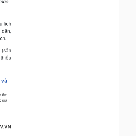
 mùa
u lịch
 dân,
ch.
 (sân
thiệu
 và
ản ẩm
c gia
OV.VN