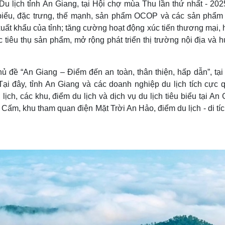
 lịch tỉnh An Giang, tại Hội chợ mùa Thu lần thứ nhất - 2025
 biểu, đặc trưng, thế mạnh, sản phẩm OCOP và các sản phẩm
uất khẩu của tỉnh; tăng cường hoạt động xúc tiến thương mại, 
c tiêu thụ sản phẩm, mở rộng phát triển thị trường nội địa và
ủ đề “An Giang – Điểm đến an toàn, thân thiện, hấp dẫn”, tại
Tại đây, tỉnh An Giang và các doanh nghiệp du lịch tích cực 
ịch, các khu, điểm du lịch và dịch vụ du lịch tiêu biểu tại An
Cấm, khu tham quan điện Mặt Trời An Hảo, điểm du lịch - di tíc