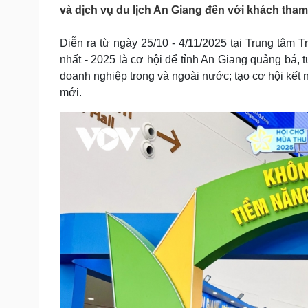
Tin nóng
Việt Nam
và dịch vụ du lịch An Giang đến với khách tham
Tư vấn luật
Phân tích
Diễn ra từ ngày 25/10 - 4/11/2025 tại Trung tâm 
nhất - 2025 là cơ hội để tỉnh An Giang quảng bá, 
Sức khỏe
Đời sống
doanh nghiệp trong và ngoài nước; tạo cơ hội kết nố
mới.
Dinh dưỡng - món ngon
Nhà đẹp
Cây thuốc
Blog
Sản phụ khoa
Tình yêu - Gia đình
Nhi khoa
Nam khoa
Làm đẹp - giảm cân
Phòng mạch online
Ăn sạch sống khỏe
Cải chính