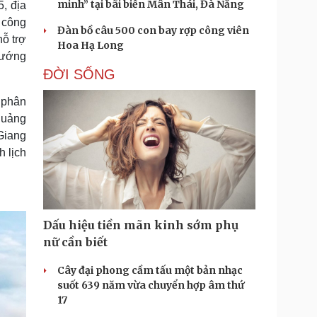
minh” tại bãi biển Mân Thái, Đà Nẵng
, địa
 công
Đàn bồ câu 500 con bay rợp công viên
hỗ trợ
Hoa Hạ Long
 hướng
ĐỜI SỐNG
 phân
quảng
 Giang
h lịch
Dấu hiệu tiền mãn kinh sớm phụ
nữ cần biết
Cây đại phong cầm tấu một bản nhạc
suốt 639 năm vừa chuyển hợp âm thứ
17