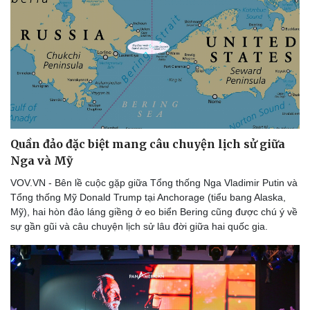
Văn hóa
Giải trí
Sân khấu - Điện ảnh
Nghệ sĩ
Văn học
Thời trang
Âm nhạc
Sao Việt
Di sản
Quần đảo đặc biệt mang câu chuyện lịch sử giữa
Nga và Mỹ
VOV.VN - Bên lề cuộc gặp giữa Tổng thống Nga Vladimir Putin và
Tổng thống Mỹ Donald Trump tại Anchorage (tiểu bang Alaska,
Mỹ), hai hòn đảo láng giềng ở eo biển Bering cũng được chú ý về
sự gần gũi và câu chuyện lịch sử lâu đời giữa hai quốc gia.