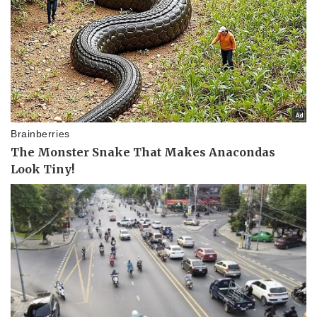
Sức khỏe
Đời sống
Dinh dưỡng - món ngon
Nhà đẹp
Cây thuốc
Blog
Sản phụ khoa
Tình yêu - Gia đình
Nhi khoa
Nam khoa
Làm đẹp - giảm cân
Phòng mạch online
Ăn sạch sống khỏe