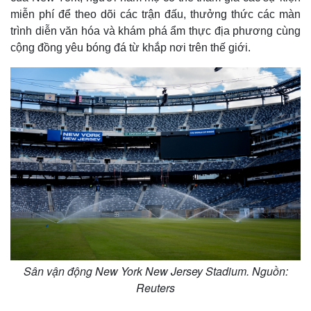
miễn phí để theo dõi các trận đấu, thưởng thức các màn
trình diễn văn hóa và khám phá ẩm thực địa phương cùng
cộng đồng yêu bóng đá từ khắp nơi trên thế giới.
Thế giới
Multimedia
Quan sát
Video
Cuộc sống đó đây
Ảnh
Hồ sơ
E-Magazine
Infographic
Sân vận động New York New Jersey Stadium. Nguồn:
Reuters