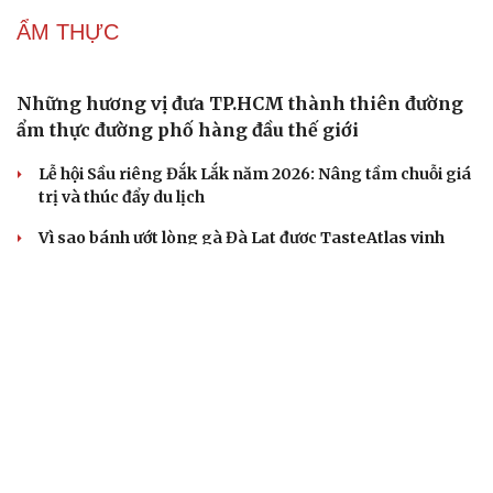
Cái giá đắt của việc tiêm silicon làm to "cậu nhỏ"
Tóc rụng cả nắm khi gội đầu, đừng bỏ qua 5 cách này
Dấu hiệu tiền mãn kinh sớm phụ nữ cần biết
Cây đại phong cầm tấu một bản nhạc suốt 639 năm vừa
chuyển hợp âm thứ 17
ẢNH CỦA BẠN
Chợ đêm độc đáo bên dòng Lan Thương ở Tây
Song Bản Nạp, Trung Quốc
Vẻ đẹp bình yên của cung đường phượng vĩ nổi tiếng
Vĩnh Long
Đại diện Việt Nam góp mặt trong 14 khu dự trữ sinh
quyển thế giới mới của UNESCO
Du lịch hè 2026: Đà Nẵng và Busan dẫn đầu danh sách