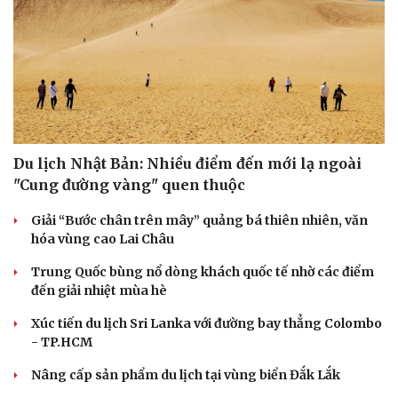
Smartads Targeting: 4 phương thức chọn trên hệ
thống quảng cáo
SmartAds tập trung vào việc nhắm đúng đối tượng, đúng ngữ
cảnh và thời điểm để tối ưu.
| SmartAds
SĂN TOUR