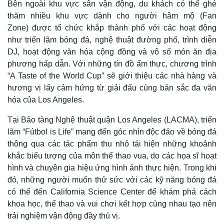
Bên ngoài khu vực sân vận động, du khách có thể ghé
thăm nhiều khu vực dành cho người hâm mộ (Fan
Kinh tế
Thị trường
Zone) được tổ chức khắp thành phố với các hoạt động
Bất động sản
Giá vàng
như triển lãm bóng đá, nghệ thuật đường phố, trình diễn
Khởi nghiệp
Tiêu dùng
Tỷ giá
DJ, hoạt động văn hóa cộng đồng và vô số món ăn địa
Chứng khoán
phương hấp dẫn. Với những tín đồ ẩm thực, chương trình
Giá cà phê
“A Taste of the World Cup” sẽ giới thiệu các nhà hàng và
hương vị lấy cảm hứng từ giải đấu cùng bản sắc đa văn
hóa của Los Angeles.
Tại Bảo tàng Nghệ thuật quận Los Angeles (LACMA), triển
lãm “Fútbol is Life” mang đến góc nhìn độc đáo về bóng đá
thông qua các tác phẩm thu nhỏ tái hiện những khoảnh
khắc biểu tượng của môn thể thao vua, do các họa sĩ hoạt
hình và chuyên gia hiệu ứng hình ảnh thực hiện. Trong khi
đó, những người muốn thử sức với các kỹ năng bóng đá
có thể đến California Science Center để khám phá cách
khoa học, thể thao và vui chơi kết hợp cùng nhau tạo nên
trải nghiệm vận động đầy thú vị.