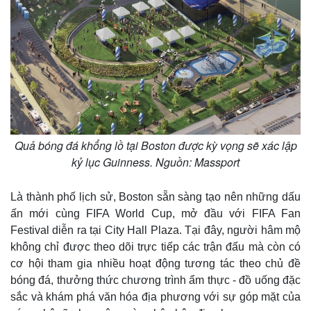
Quả bóng đá khổng lồ tại Boston được kỳ vọng sẽ xác lập
kỷ lục Guinness. Nguồn: Massport
Là thành phố lịch sử, Boston sẵn sàng tạo nên những dấu
Thể thao
Ô tô - Xe máy
ấn mới cùng FIFA World Cup, mở đầu với FIFA Fan
Bóng đá
Ô tô
Festival diễn ra tại City Hall Plaza. Tại đây, người hâm mộ
Lịch thi đấu bóng đá
Xe máy
Thế giới thể thao
Tư vấn
không chỉ được theo dõi trực tiếp các trận đấu mà còn có
eSports
cơ hội tham gia nhiều hoạt động tương tác theo chủ đề
Hậu trường
bóng đá, thưởng thức chương trình ẩm thực - đồ uống đặc
sắc và khám phá văn hóa địa phương với sự góp mặt của