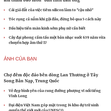
Du lịch Đắk Lắk: Khám phá vẻ đẹp nguyên sơ khu
rừng ngập nước Hòa Thịnh
Khám phá Dinh III - nơi lưu giữ ký ức về vua Bảo Đại và
Nam Phương Hoàng hậu
Làng muối Tuyết Diêm: Từ làng nghề truyền thống trở
thành điểm đến du lịch