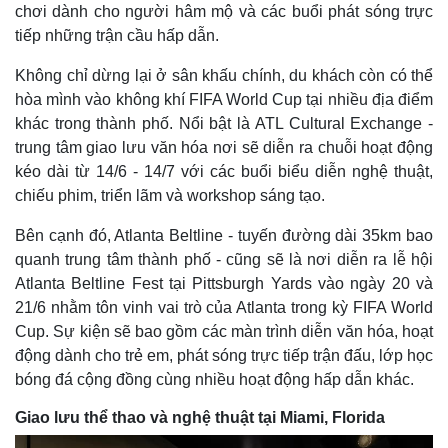
chơi dành cho người hâm mộ và các buổi phát sóng trực
tiếp những trận cầu hấp dẫn.
Không chỉ dừng lại ở sân khấu chính, du khách còn có thể
hòa mình vào không khí FIFA World Cup tại nhiều địa điểm
khác trong thành phố. Nổi bật là ATL Cultural Exchange -
trung tâm giao lưu văn hóa nơi sẽ diễn ra chuỗi hoạt động
kéo dài từ 14/6 - 14/7 với các buổi biểu diễn nghệ thuật,
chiếu phim, triển lãm và workshop sáng tạo.
Bên cạnh đó, Atlanta Beltline - tuyến đường dài 35km bao
quanh trung tâm thành phố - cũng sẽ là nơi diễn ra lễ hội
Atlanta Beltline Fest tại Pittsburgh Yards vào ngày 20 và
21/6 nhằm tôn vinh vai trò của Atlanta trong kỳ FIFA World
Cup. Sự kiện sẽ bao gồm các màn trình diễn văn hóa, hoạt
động dành cho trẻ em, phát sóng trực tiếp trận đấu, lớp học
bóng đá cộng đồng cùng nhiều hoạt động hấp dẫn khác.
Pháp luật
Quân sự - Quốc phòng
Giao lưu thể thao và nghệ thuật tại Miami, Florida
Vụ án
Vũ khí