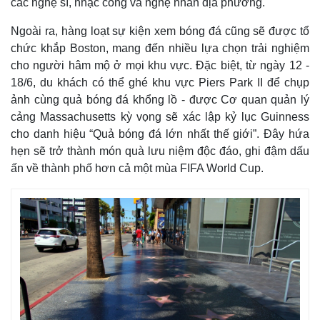
các nghệ sĩ, nhạc công và nghệ nhân địa phương.
Ngoài ra, hàng loạt sự kiện xem bóng đá cũng sẽ được tổ
chức khắp Boston, mang đến nhiều lựa chọn trải nghiệm
cho người hâm mộ ở mọi khu vực. Đặc biệt, từ ngày 12 -
18/6, du khách có thể ghé khu vực Piers Park II để chụp
ảnh cùng quả bóng đá khổng lồ - được Cơ quan quản lý
cảng Massachusetts kỳ vọng sẽ xác lập kỷ lục Guinness
cho danh hiệu “Quả bóng đá lớn nhất thế giới”. Đây hứa
hẹn sẽ trở thành món quà lưu niệm độc đáo, ghi đậm dấu
ấn về thành phố hơn cả một mùa FIFA World Cup.