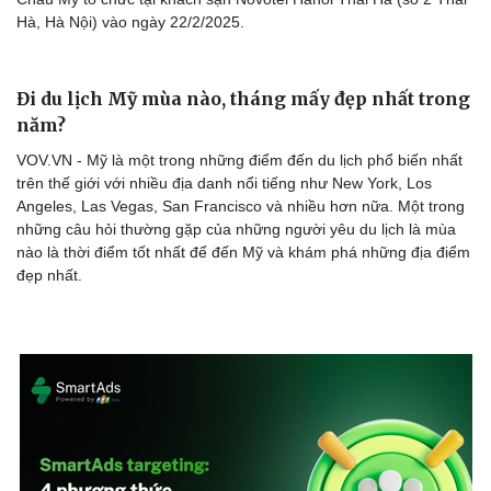
Pan American Travel ra mắt tour du lịch ngắm
hoa anh đào tại châu Mỹ và châu Âu
VOV.VN - Sự kiện đặc biệt “Chạm tới mùa hoa anh đào 2025” với
hàng loạt dịch vụ du lịch độc đáo cùng các trải nghiệm văn hoá
đặc sắc sẽ được Pan American Travel - Công ty Cổ phần Du lịch
Châu Mỹ tổ chức tại khách sạn Novotel Hanoi Thai Ha (số 2 Thái
Hà, Hà Nội) vào ngày 22/2/2025.
Du lịch
Podcast