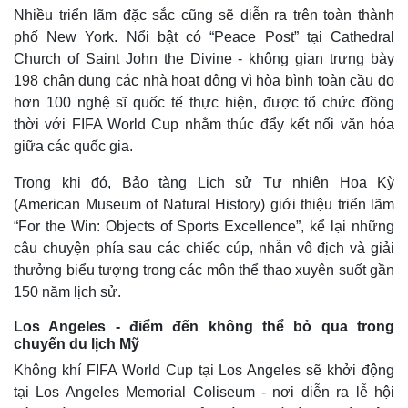
Nhiều triển lãm đặc sắc cũng sẽ diễn ra trên toàn thành
phố New York. Nổi bật có “Peace Post” tại Cathedral
Church of Saint John the Divine - không gian trưng bày
198 chân dung các nhà hoạt động vì hòa bình toàn cầu do
hơn 100 nghệ sĩ quốc tế thực hiện, được tổ chức đồng
thời với FIFA World Cup nhằm thúc đẩy kết nối văn hóa
giữa các quốc gia.
Trong khi đó, Bảo tàng Lịch sử Tự nhiên Hoa Kỳ
(American Museum of Natural History) giới thiệu triển lãm
“For the Win: Objects of Sports Excellence”, kể lại những
câu chuyện phía sau các chiếc cúp, nhẫn vô địch và giải
thưởng biểu tượng trong các môn thể thao xuyên suốt gần
150 năm lịch sử.
Los Angeles - điểm đến không thể bỏ qua trong
chuyến du lịch Mỹ
Không khí FIFA World Cup tại Los Angeles sẽ khởi động
tại Los Angeles Memorial Coliseum - nơi diễn ra lễ hội