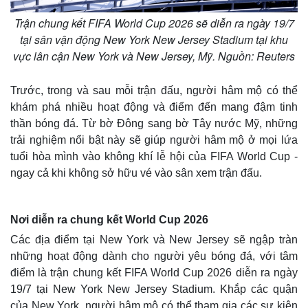
Trận chung kết FIFA World Cup 2026 sẽ diễn ra ngày 19/7
tại sân vận động New York New Jersey Stadium tại khu
vực lân cận New York và New Jersey, Mỹ. Nguồn: Reuters
Trước, trong và sau mỗi trận đấu, người hâm mộ có thể
khám phá nhiều hoạt động và điểm đến mang đậm tinh
thần bóng đá. Từ bờ Đông sang bờ Tây nước Mỹ, những
trải nghiệm nổi bật này sẽ giúp người hâm mộ ở mọi lứa
tuổi hòa mình vào không khí lễ hội của FIFA World Cup -
ngay cả khi không sở hữu vé vào sân xem trận đấu.
Nơi diễn ra chung kết World Cup 2026
Các địa điểm tại New York và New Jersey sẽ ngập tràn
những hoạt động dành cho người yêu bóng đá, với tâm
điểm là trận chung kết FIFA World Cup 2026 diễn ra ngày
19/7 tại New York New Jersey Stadium. Khắp các quận
của New York, người hâm mộ có thể tham gia các sự kiện