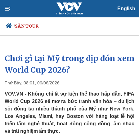
English
SĂN TOUR
/
Chơi gì tại Mỹ trong dịp đón xem
Chính trị
Xã hội
Đảng
Tin 24h
World Cup 2026?
Tổ chức nhân sự
Dự báo thời tiết
Quốc hội
Giáo dục
Thứ Bảy, 08:01, 06/06/2026
Nhận diện sự thật
Dấu ấn VOV
Việc làm
VOV.VN - Không chỉ là sự kiện thể thao hấp dẫn, FIFA
Biển đảo
World Cup 2026 sẽ mở ra bức tranh văn hóa – du lịch
sôi động tại nhiều thành phố của Mỹ như New York,
Los Angeles, Miami, hay Boston với hàng loạt lễ hội
triển lãm nghệ thuật, hoạt động cộng đồng, âm nhạc
và trải nghiệm ẩm thực.