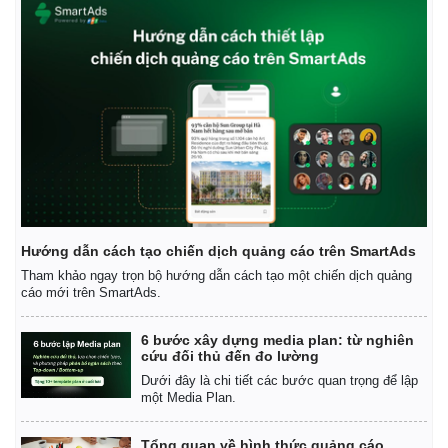
Doanh nghiệp
Công nghệ
Thông tin doanh nghiệp
Sành điệu
Hướng dẫn cách tạo chiến dịch quảng cáo trên SmartAds
Doanh nghiệp 24h
Tin Công nghệ
Doanh nhân
Trải nghiệm
Tham khảo ngay trọn bộ hướng dẫn cách tạo một chiến dịch quảng
cáo mới trên SmartAds.
Vì cộng đồng
Chuyển đổi số
6 bước xây dựng media plan: từ nghiên
cứu đối thủ đến đo lường
Dưới đây là chi tiết các bước quan trọng để lập
một Media Plan.
Tổng quan về hình thức quảng cáo