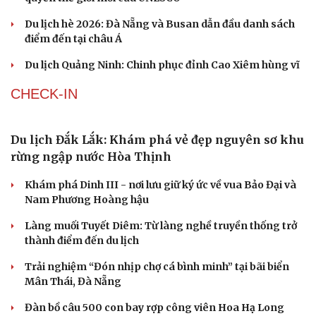
Trải nghiệm “Đón nhịp chợ cá bình minh” tại bãi biển
Mân Thái, Đà Nẵng
Đàn bồ câu 500 con bay rợp công viên Hoa Hạ Long
ĐỜI SỐNG
Bác sĩ cảnh báo phim người lớn, rượu bia đang
âm thầm bào mòn "bản lĩnh đàn ông"