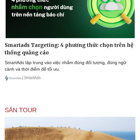
Tư vấn
Câu chuyện thời sự
Săn Tour
Đọc truyện đêm khuya
check-in
Cửa sổ tình yêu
Đi du lịch Mỹ mùa nào, tháng mấy đẹp nhất trong
Kể chuyện cho bé
năm?
Hạt giống tâm hồn
VOV.VN - Mỹ là một trong những điểm đến du lịch phổ biến nhất
trên thế giới với nhiều địa danh nổi tiếng như New York, Los
Angeles, Las Vegas, San Francisco và nhiều hơn nữa. Một trong
những câu hỏi thường gặp của những người yêu du lịch là mùa
nào là thời điểm tốt nhất để đến Mỹ và khám phá những địa điểm
đẹp nhất.