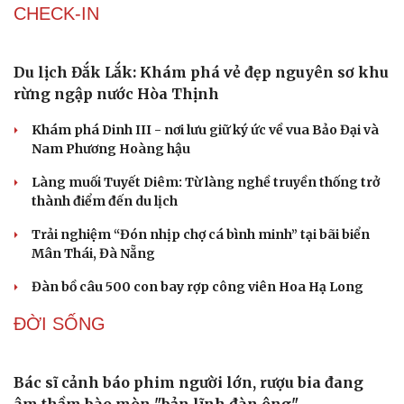
Du lịch Nhật Bản: Nhiều điểm đến mới lạ ngoài
"Cung đường vàng" quen thuộc
Giải “Bước chân trên mây” quảng bá thiên nhiên, văn
hóa vùng cao Lai Châu
Trung Quốc bùng nổ dòng khách quốc tế nhờ các điểm
đến giải nhiệt mùa hè
Xúc tiến du lịch Sri Lanka với đường bay thẳng Colombo
Cải chính
- TP.HCM
Nâng cấp sản phẩm du lịch tại vùng biển Đắk Lắk
CHECK-IN