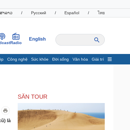
ສາລາວ
/
Русский
/
Español
/
ไทย
English
dcast
Radio
ệp
Công nghệ
Sức khỏe
Đời sống
Văn hóa
Giải trí
inh tế
Thị trường
ất động sản
Giá vàng
hởi nghiệp
Tiêu dùng
Tỷ giá
SĂN TOUR
Chứng khoán
Giá cà phê
oanh nghiệp
Công nghệ
ũ) là
hông tin doanh nghiệp
Sành điệu