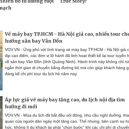
Vé máy bay TP.HCM - Hà Nội giá cao, nhiều tour c
hướng sân bay Vân Đồn
VOV.VN - Ứng phó với tình trạng vé máy bay TP.HCM - Hà Nội giá 
dịp cao điểm, các đơn vị lữ hành đã linh hoạt thiết kế lại tour tuyến
về sân bay Vân Đồn (tỉnh Quảng Ninh). Hành trình này không chỉ rú
ngắn thời gian di chuyển bằng đường bộ mà còn giúp khách hàng 
đáng kể chi phí tour du lịch hè năm nay.
Áp lực giá vé máy bay tăng cao, du lịch nội địa tìm
hướng đi mới
VOV.VN - Mùa du lịch đã bắt đầu sôi động, nhu cầu nghỉ dưỡng, th
quan của người dân ngày một tăng cao. Thế nhưng, bên cạnh sự h
hức, không ít du khách lại phải “chùn bước” khi các chi phí di chuyể