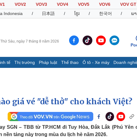
V1
VOV2
VOV3
VOV4
VOV5
VOV6
VOV GT
a Indonesia
/
日本語
/
ខ្មែរ
/
한국어
/
ພາ
Thứ Sáu, ngày 7 tháng 8 năm 2026
Po
inh tế
Thị trường
Pháp luật
Thể thao
Ô tô - Xe máy
Doanh nghi
Thế giới
Multimedia
K
Quan sát
Video
B
Cuộc sống đó đây
Ảnh
K
Hồ sơ
E-Magazine
ào giá vé "dễ thở" cho khách Việt?
Infographic
Thể thao
Ô tô - Xe máy
D
ay SGN – TBB từ TP.HCM đi Tuy Hòa, Đắk Lắk (Phú Yên c
Bóng đá
Ô tô
T
ên nền tảng này trong mùa du lịch hè năm 2026.