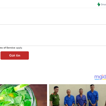
ms of Service
apply.
Gửi tin