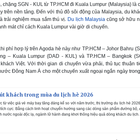
ó, chặng SGN - KUL từ TP.HCM đi Kuala Lumpur (Malaysia) là 
y trên nền tảng. Đến với thủ đô sôi động của Malaysia, du kh
 trải nghiệm mua sắm thú vị.
Du lịch Malaysia
cũng sở hữu 
xanh mát chỉ cách Kuala Lumpur vài giờ di chuyển.
 chi phí hợp lý trên Agoda hè này như TP.HCM – Johor Bahru (
ẵng – Kuala Lumpur (DAD - KUL) và TP.HCM – Bangkok (
hách Việt. Với thời gian di chuyển vừa phải, thủ tục thuận ti
c nước Đông Nam Á cho một chuyến xuất ngoại ngắn ngày tron
út khách trong mùa du lịch hè 2026
c từ việc giá vé máy bay tăng đáng kể so với năm trước, thị trường du lịch hè 202
u tích cực. Bằng cách linh hoạt chuyển hướng sang các dòng sản phẩm đường bộ,
nh nước ngoài độc lạ, ngành lữ hành đang khơi thông hiệu quả dòng khách du lịch.