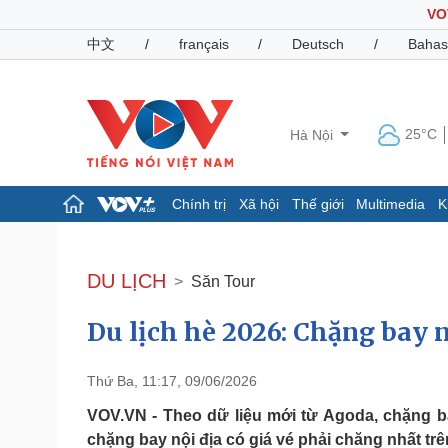
VO
中文
/
français
/
Deutsch
/
Bahas
25°C
Hà Nội
Chính trị
Xã hội
Thế giới
Multimedia
K
Chính trị
Xã hội
Đảng
Tin 24h
DU LỊCH
Săn Tour
Tổ chức nhân sự
Dự báo thời tiết
Quốc hội
Giáo dục
Du lịch hè 2026: Chặng bay n
Nhận diện sự thật
Dấu ấn VOV
Việc làm
Biển đảo
Thứ Ba, 11:17, 09/06/2026
Pháp luật
Quân sự - Quốc phòng
VOV.VN - Theo dữ liệu mới từ Agoda, chặng b
Vụ án
Vũ khí
chặng bay nội địa có giá vé phải chăng nhất tr