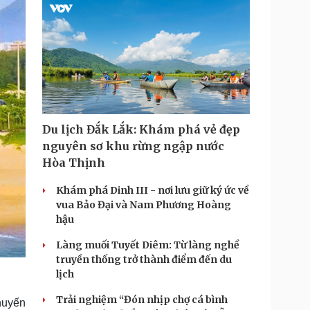
Du lịch Đắk Lắk: Khám phá vẻ đẹp
nguyên sơ khu rừng ngập nước
Hòa Thịnh
Khám phá Dinh III - nơi lưu giữ ký ức về
vua Bảo Đại và Nam Phương Hoàng
hậu
Làng muối Tuyết Diêm: Từ làng nghề
truyền thống trở thành điểm đến du
lịch
Trải nghiệm “Đón nhịp chợ cá bình
huyến