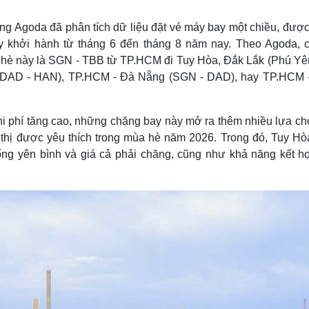
Lịch thi đấu bóng đá
Xe máy
Thế giới thể thao
Tư vấn
ng Agoda đã phân tích dữ liệu đặt vé máy bay một chiều, được
eSports
V
ay khởi hành từ tháng 6 đến tháng 8 năm nay. Theo Agoda, 
Hậu trường
am hè này là SGN - TBB từ TP.HCM đi Tuy Hòa, Đắk Lắk (Phú Yên
Văn hóa
Giải trí
D
i (DAD - HAN), TP.HCM - Đà Nẵng (SGN - DAD), hay TP.HCM 
Sân khấu - Điện ảnh
Nghệ sĩ
Văn học
Thời trang
chi phí tăng cao, những chặng bay này mở ra thêm nhiều lựa ch
Âm nhạc
Sao Việt
c
Di sản
thị được yêu thích trong mùa hè năm 2026. Trong đó, Tuy Hò
ống yên bình và giá cả phải chăng, cũng như khả năng kết h