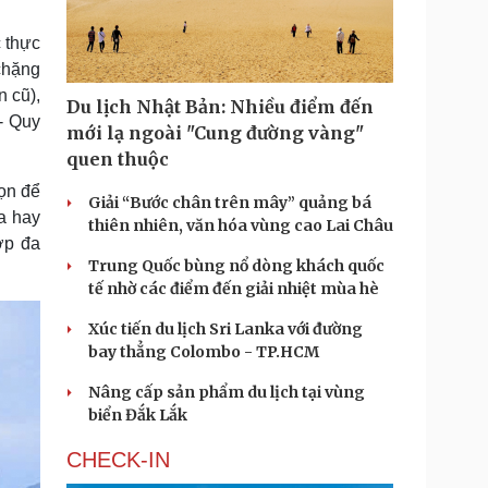
Doanh nghiệp 24h
Tin Công nghệ
Doanh nhân
Trải nghiệm
 thực
ì cộng đồng
Chuyển đổi số
chặng
 cũ),
Du lịch Nhật Bản: Nhiều điểm đến
u lịch
Podcast
- Quy
mới lạ ngoài "Cung đường vàng"
Tư vấn
Câu chuyện thời sự
quen thuộc
Săn Tour
Đọc truyện đêm khuya
ọn để
heck-in
Cửa sổ tình yêu
Giải “Bước chân trên mây” quảng bá
Kể chuyện cho bé
a hay
thiên nhiên, văn hóa vùng cao Lai Châu
Hạt giống tâm hồn
ợp đa
Trung Quốc bùng nổ dòng khách quốc
tế nhờ các điểm đến giải nhiệt mùa hè
Xúc tiến du lịch Sri Lanka với đường
bay thẳng Colombo - TP.HCM
Nâng cấp sản phẩm du lịch tại vùng
biển Đắk Lắk
CHECK-IN