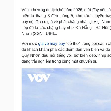
Tin nóng
Việt Nam
Tư vấn luật
Phân tích
Về xu hướng du lịch hè năm 2026, mới đây nền tả
hiện từ tháng 3 đến tháng 5, cho các chuyến b
bay nội địa có giá vé phải chăng nhất tại Việt N
Sức khỏe
Đời sống
tiếp đó là các chặng bay như Đà Nẵng - Hà Nộ
Nhơn (SGN - UIH)...
Dinh dưỡng - món ngon
Nhà đẹp
Cây thuốc
Blog
Với mức
giá vé máy bay
"dễ thở" trong bối cảnh 
Sản phụ khoa
Tình yêu - Gia đình
Nhi khoa
du khách khám phá các điểm đến ven biển và đô 
Nam khoa
Quy Nhơn đều nổi tiếng với bờ biển đẹp, nhịp s
Làm đẹp - giảm cân
dạng trải nghiệm trong cùng một chuyến đi.
Phòng mạch online
Ăn sạch sống khỏe
Cải chính