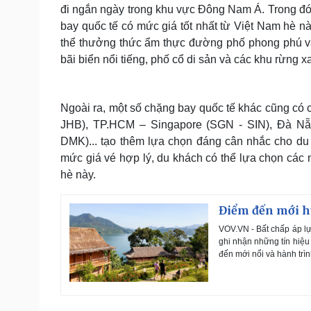
đi ngắn ngày trong khu vực Đông Nam Á. Trong đ
bay quốc tế có mức giá tốt nhất từ Việt Nam hè nà
thể thưởng thức ẩm thực đường phố phong phú và
bãi biển nổi tiếng, phố cổ di sản và các khu rừng 
Ngoài ra, một số chặng bay quốc tế khác cũng có
JHB), TP.HCM – Singapore (SGN - SIN), Đà N
DMK)... tạo thêm lựa chọn đáng cân nhắc cho du k
mức giá vé hợp lý, du khách có thể lựa chọn cá
hè này.
Điểm đến mới h
VOV.VN - Bất chấp áp lự
ghi nhận những tín hiệ
đến mới nổi và hành trì