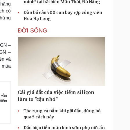
minh” tại bãi biển Mân Thái, Đà Nẵng
chặng
ách có
Đàn bồ câu 500 con bay rợp công viên
những
Hoa Hạ Long
ĐỜI SỐNG
SGN –
SGN –
ện và
g mùa
Cái giá đắt của việc tiêm silicon
6 vẫn
làm to "cậu nhỏ"
 điểm
Tóc rụng cả nắm khi gội đầu, đừng bỏ
qua 5 cách này
Dấu hiệu tiền mãn kinh sớm phụ nữ cần