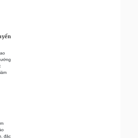
huyển
cao
 hướng
t
giảm
am
áo
n, đặc