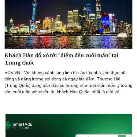
Khách Hàn đổ xô tới "điểm đến cuối tuần" tại
Sức khỏe
Đời sống
Trung Quốc
Dinh dưỡng - món ngon
Nhà đẹp
VOV.VN - Với khung cảnh lung linh từ các tòa nhà, ẩm thực nổi
Cây thuốc
Blog
tiếng và năng lượng sôi động cả ngày lẫn đêm, Thượng Hải
Sản phụ khoa
Tình yêu - Gia đình
(Trung Quốc) đang dẫn đầu xu hướng như một điểm đến lý tưởng
Nhi khoa
vào cuối tuần với nhiều du khách Hàn Quốc, nhất là giới trẻ.
Nam khoa
Làm đẹp - giảm cân
Phòng mạch online
Ăn sạch sống khỏe