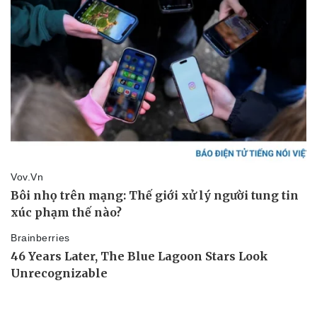
Thể thao
Ô tô - Xe máy
Bóng đá
Ô tô
Lịch thi đấu bóng đá
Xe máy
Thế giới thể thao
Tư vấn
eSports
Hậu trường