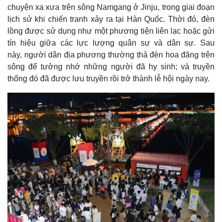
chuyện xa xưa trên sông Namgang ở Jinju, trong giai đoạn
lịch sử khi chiến tranh xảy ra tại Hàn Quốc. Thời đó, đèn
lồng được sử dụng như một phương tiện liên lạc hoặc gửi
tín hiệu giữa các lực lượng quân sự và dân sự. Sau
này, người dân địa phương thường thả đèn hoa đăng trên
sông để tưởng nhớ những người đã hy sinh; và truyền
thống đó đã được lưu truyền rồi trở thành lễ hội ngày nay.