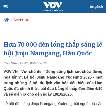
English
SĂN TOUR
/
Hơn 70.000 đèn lồng thắp sáng lễ
Chính trị
Xã hội
Đảng
Tin 24h
hội Jinju Namgang, Hàn Quốc
Tổ chức nhân sự
Dự báo thời tiết
Quốc hội
Giáo dục
Chủ Nhật, 17:42, 05/10/2025
Nhận diện sự thật
Dấu ấn VOV
Việc làm
VOV.VN - Với chủ đề '"Dòng sông lịch sử, chứa đựng
Biển đảo
hòa bình", Lễ hội Jinju Namgang Yudeung 2025 - một
trong những lễ hội du lịch văn hóa tiêu biểu của Hàn
Quốc đã chính thức bắt đầu bằng lễ thắp đèn đêm 4/10
và sẽ diễn ra cho đến ngày 19/10/2025.
Lễ hội đèn lồng Jinju Namgang Yudeung bắt nguồn từ câu