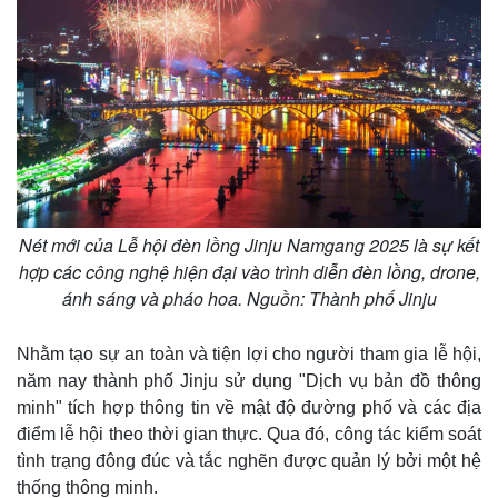
Kinh tế
Thị trường
Nét mới của Lễ hội đèn lồng Jinju Namgang 2025 là sự kết
Bất động sản
Giá vàng
hợp các công nghệ hiện đại vào trình diễn đèn lồng, drone,
Khởi nghiệp
Tiêu dùng
ánh sáng và pháo hoa. Nguồn: Thành phố Jinju
Tỷ giá
Chứng khoán
Nhằm tạo sự an toàn và tiện lợi cho người tham gia lễ hội,
Giá cà phê
năm nay thành phố Jinju sử dụng "Dịch vụ bản đồ thông
minh" tích hợp thông tin về mật độ đường phố và các địa
điểm lễ hội theo thời gian thực. Qua đó, công tác kiểm soát
tình trạng đông đúc và tắc nghẽn được quản lý bởi một hệ
thống thông minh.