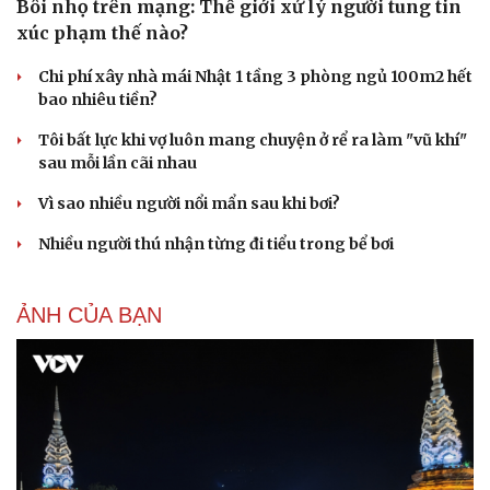
Bôi nhọ trên mạng: Thế giới xử lý người tung tin
xúc phạm thế nào?
Chi phí xây nhà mái Nhật 1 tầng 3 phòng ngủ 100m2 hết
bao nhiêu tiền?
Tôi bất lực khi vợ luôn mang chuyện ở rể ra làm "vũ khí"
sau mỗi lần cãi nhau
Vì sao nhiều người nổi mẩn sau khi bơi?
Nhiều người thú nhận từng đi tiểu trong bể bơi
Du lịch
Podcast
Tư vấn
Câu chuyện thời sự
ẢNH CỦA BẠN
Săn Tour
Đọc truyện đêm khuya
check-in
Cửa sổ tình yêu
Kể chuyện cho bé
Hạt giống tâm hồn