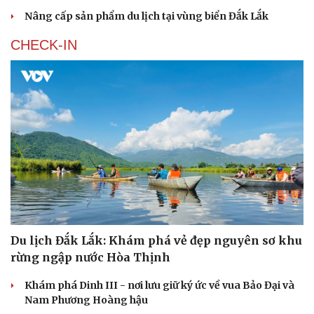
Nâng cấp sản phẩm du lịch tại vùng biển Đắk Lắk
Văn hóa
Giải trí
CHECK-IN
Sân khấu - Điện ảnh
Nghệ sĩ
Văn học
Thời trang
Âm nhạc
Sao Việt
Di sản
Du lịch Đắk Lắk: Khám phá vẻ đẹp nguyên sơ khu
rừng ngập nước Hòa Thịnh
Khám phá Dinh III - nơi lưu giữ ký ức về vua Bảo Đại và
Nam Phương Hoàng hậu