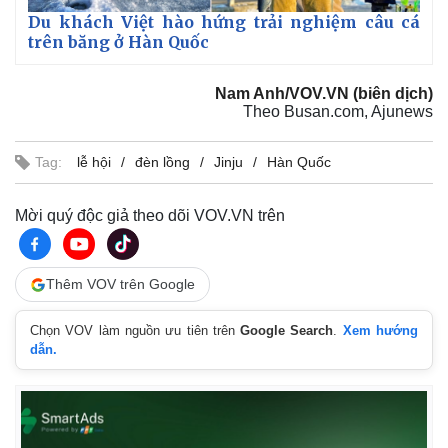
Du khách Việt hào hứng trải nghiệm câu cá
trên băng ở Hàn Quốc
Nam Anh/VOV.VN (biên dịch)
Theo Busan.com, Ajunews
Tag:
lễ hội
đèn lồng
Jinju
Hàn Quốc
Mời quý độc giả theo dõi VOV.VN trên
Thêm VOV trên Google
Chọn VOV làm nguồn ưu tiên trên
Google Search
.
Xem hướng
dẫn.
Pháp luật
Quân sự - Quốc phòng