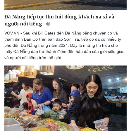
Thông tin doanh nghiệp
Sành điệu
Doanh nghiệp 24h
Tin Công nghệ
Đà Nẵng tiếp tục thu hút dòng khách xa xỉ và
Doanh nhân
Trải nghiệm
người nổi tiếng
Vì cộng đồng
Chuyển đổi số
VOV.VN - Sau khi Bill Gates đến Đà Nẵng bằng chuyên cơ và
thăm đỉnh Bàn Cờ trên bán đảo Sơn Trà, tiếp đó đã có nhiều tỷ
phú đến Đà Nẵng trong năm 2024. Đây là những tín hiệu cho
thấy Đà Nẵng dần trở thành điểm đến hấp dẫn của giới siêu giàu
và người nổi tiếng trên thế giới.