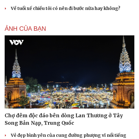
Về tuổi xế chiều tôi có nên đi bước nữa hay không?
ẢNH CỦA BẠN
Du lịch
Podcast
Tư vấn
Câu chuyện thời sự
Săn Tour
Đọc truyện đêm khuya
check-in
Cửa sổ tình yêu
Chợ đêm độc đáo bên dòng Lan Thương ở Tây
Kể chuyện cho bé
Hạt giống tâm hồn
Song Bản Nạp, Trung Quốc
Vẻ đẹp bình yên của cung đường phượng vĩ nổi tiếng