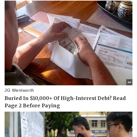
Thể thao
Ô tô - Xe máy
Bóng đá
Ô tô
Lịch thi đấu bóng đá
Xe máy
Thế giới thể thao
Tư vấn
eSports
Hậu trường