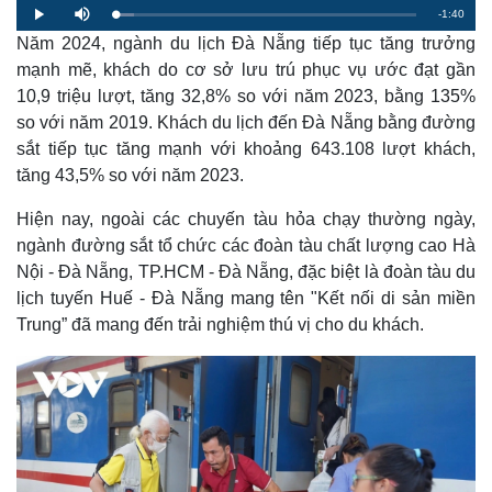
R
-
1:40
L
P
M
o
l
u
a
Năm 2024, ngành du lịch Đà Nẵng tiếp tục tăng trưởng
a
t
e
d
y
e
e
mạnh mẽ, khách do cơ sở lưu trú phục vụ ước đạt gần
d
m
:
10,9 triệu lượt, tăng 32,8% so với năm 2023, bằng 135%
6
.
a
0
so với năm 2019. Khách du lịch đến Đà Nẵng bằng đường
8
%
sắt tiếp tục tăng mạnh với khoảng 643.108 lượt khách,
i
tăng 43,5% so với năm 2023.
n
i
Hiện nay, ngoài các chuyến tàu hỏa chạy thường ngày,
ngành đường sắt tổ chức các đoàn tàu chất lượng cao Hà
n
Nội - Đà Nẵng, TP.HCM - Đà Nẵng, đặc biệt là đoàn tàu du
g
lịch tuyến Huế - Đà Nẵng mang tên "Kết nối di sản miền
T
Trung” đã mang đến trải nghiệm thú vị cho du khách.
i
m
e