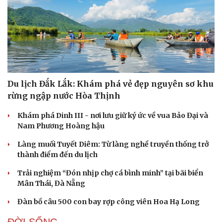
Văn hóa
Giải trí
Sân khấu - Điện ảnh
Nghệ sĩ
Văn học
Thời trang
Âm nhạc
Sao Việt
Di sản
Du lịch Đắk Lắk: Khám phá vẻ đẹp nguyên sơ khu
rừng ngập nước Hòa Thịnh
Khám phá Dinh III - nơi lưu giữ ký ức về vua Bảo Đại và
Nam Phương Hoàng hậu
Làng muối Tuyết Diêm: Từ làng nghề truyền thống trở
thành điểm đến du lịch
Trải nghiệm “Đón nhịp chợ cá bình minh” tại bãi biển
Mân Thái, Đà Nẵng
Đàn bồ câu 500 con bay rợp công viên Hoa Hạ Long
ĐỜI SỐNG