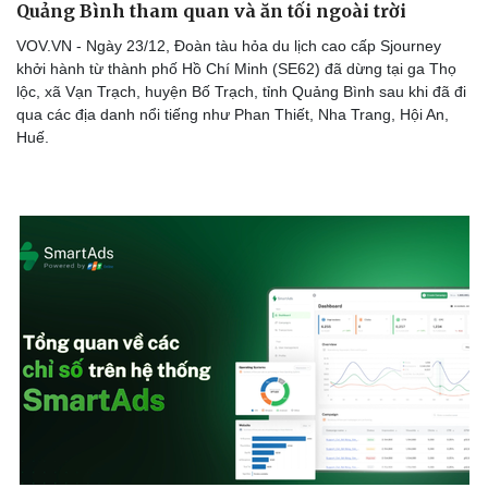
Quảng Bình tham quan và ăn tối ngoài trời
VOV.VN - Ngày 23/12, Đoàn tàu hỏa du lịch cao cấp Sjourney
khởi hành từ thành phố Hồ Chí Minh (SE62) đã dừng tại ga Thọ
lộc, xã Vạn Trạch, huyện Bố Trạch, tỉnh Quảng Bình sau khi đã đi
qua các địa danh nổi tiếng như Phan Thiết, Nha Trang, Hội An,
Huế.
Sức khỏe
Đời sống
Dinh dưỡng - món ngon
Nhà đẹp
Cây thuốc
Blog
Sản phụ khoa
Tình yêu - Gia đình
Nhi khoa
Nam khoa
Làm đẹp - giảm cân
Phòng mạch online
Ăn sạch sống khỏe