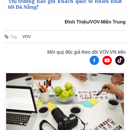
Thị trường nào gửi khách quốc tế nhiều nhất
tới Đà Nẵng?
Đình Thiệu/VOV-Miền Trung
Tag:
VOV
Mời quý độc giả theo dõi VOV.VN trên
Kinh tế
Thị trường
Bất động sản
Giá vàng
Khởi nghiệp
Tiêu dùng
Tỷ giá
Chứng khoán
Giá cà phê