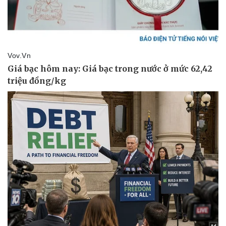
Pháp luật
Quân sự - Quốc phòng
Vụ án
Vũ khí
Tin nóng
Việt Nam
Tư vấn luật
Phân tích