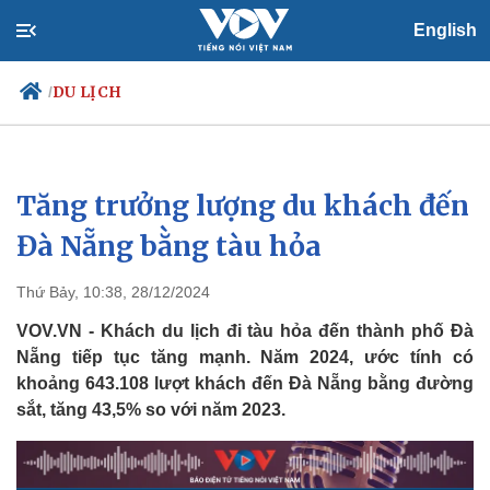
English
DU LỊCH
/
Tăng trưởng lượng du khách đến
Chính trị
Xã hội
Đảng
Tin 24h
Đà Nẵng bằng tàu hỏa
Tổ chức nhân sự
Dự báo thời tiết
Quốc hội
Giáo dục
Thứ Bảy, 10:38, 28/12/2024
Nhận diện sự thật
Dấu ấn VOV
Việc làm
VOV.VN - Khách du lịch đi tàu hỏa đến thành phố Đà
Biển đảo
Nẵng tiếp tục tăng mạnh. Năm 2024, ước tính có
khoảng 643.108 lượt khách đến Đà Nẵng bằng đường
sắt, tăng 43,5% so với năm 2023.