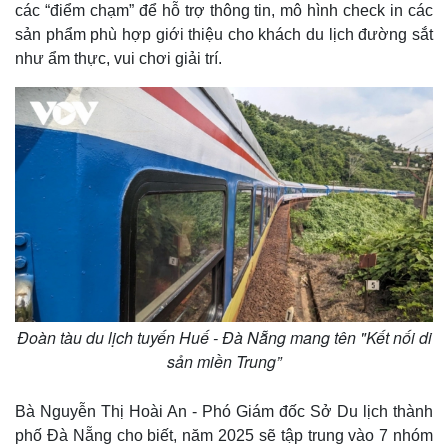
Thế giới
Multimedia
các “điểm chạm” để hỗ trợ thông tin, mô hình check in các
Quan sát
Video
sản phẩm phù hợp giới thiệu cho khách du lịch đường sắt
Cuộc sống đó đây
Ảnh
như ẩm thực, vui chơi giải trí.
Hồ sơ
E-Magazine
Infographic
Đoàn tàu du lịch tuyến Huế - Đà Nẵng mang tên "Kết nối di
sản miền Trung”
Bà Nguyễn Thị Hoài An - Phó Giám đốc Sở Du lịch thành
phố Đà Nẵng cho biết, năm 2025 sẽ tập trung vào 7 nhóm