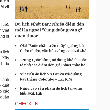
hố Hồ
Doanh nghiệp 24h
Tin Công nghệ
CM về
Doanh nhân
Trải nghiệm
ì cộng đồng
Chuyển đổi số
Du lịch Nhật Bản: Nhiều điểm đến
Huế).
u lịch
Podcast
mới lạ ngoài "Cung đường vàng"
m Việt
Tư vấn
Câu chuyện thời sự
quen thuộc
ang bị
Săn Tour
Đọc truyện đêm khuya
heck-in
Cửa sổ tình yêu
Giải “Bước chân trên mây” quảng bá
Kể chuyện cho bé
thiên nhiên, văn hóa vùng cao Lai Châu
u lịch
Hạt giống tâm hồn
ở Xây
Trung Quốc bùng nổ dòng khách quốc
ch du
tế nhờ các điểm đến giải nhiệt mùa hè
Xúc tiến du lịch Sri Lanka với đường
bay thẳng Colombo - TP.HCM
trình
 xuất
Nâng cấp sản phẩm du lịch tại vùng
úp các
biển Đắk Lắk
n quản
CHECK-IN