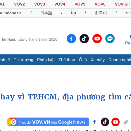
V1
VOV2
VOV3
VOV4
VOV5
VOV6
VOV GT
a Indonesia
/
日本語
/
ខ្មែរ
/
한국어
/
ພາ
Thứ Năm, ngày 6 tháng 8 năm 2026
Po
inh tế
Thị trường
Pháp luật
Thể thao
Ô tô - Xe máy
Doanh nghi
Thế giới
Multimedia
K
Quan sát
Video
B
Cuộc sống đó đây
Ảnh
K
Hồ sơ
E-Magazine
thay vì TP.HCM, địa phương tìm c
Infographic
Thể thao
Ô tô - Xe máy
D
Bóng đá
Ô tô
T