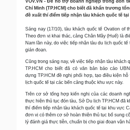
VOV.VN - Để hỗ trợ doanh nghiệp trong đón ti
Tin nóng
Việt Nam
Chí Minh (TP.HCM) cho biết đã khẩn trương tổ
Tư vấn luật
Phân tích
đề xuất thí điểm tiếp nhận tàu khách quốc tế tạ
Sáng nay (17/10), tàu khách quốc tế Ovation of
Sức khỏe
Đời sống
Theo đơn vị khai thác, cảng Chân Mây (Huế) là điể
Dinh dưỡng - món ngon
Nhà đẹp
Nam lần này, do việc tiếp nhận tàu du lịch quốc t
Cây thuốc
Blog
gián đoạn.
Sản phụ khoa
Tình yêu - Gia đình
Nhi khoa
Cũng trong sáng nay, về việc tiếp nhận tàu khách 
Nam khoa
TP.HCM cho biết đã có văn bản báo cáo UB
Làm đẹp - giảm cân
dựng TP.HCM đề nghị phối hợp, tạo điều kiện hỗ t
Phòng mạch online
Ăn sạch sống khỏe
lịch quốc tế tại các bến cảng thuộc khu vực này.
Cải chính
Trên cơ sở tổng hợp kiến nghị của các doanh nghi
thực hiện thủ tục đón tàu, Sở Du lịch TP.HCM đã
thí điểm tiếp nhận tàu khách quốc tế tại khu vực 
đơn vị có thêm cơ sở hoàn thiện thủ tục bổ sung c
lý đánh giá thực tiễn, chuẩn bị cho giai đoạn vận h