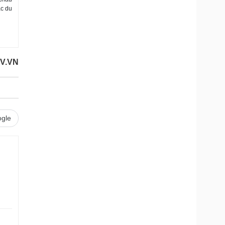
ác du
OV.VN
gle