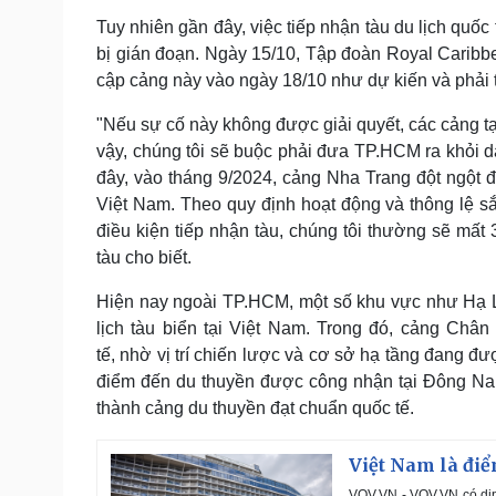
Tuy nhiên gần đây, việc tiếp nhận tàu du lịch quố
bị gián đoạn. Ngày 15/10, Tập đoàn Royal Caribbe
cập cảng này vào ngày 18/10 như dự kiến và phải th
"Nếu sự cố này không được giải quyết, các cảng t
vậy, chúng tôi sẽ buộc phải đưa TP.HCM ra khỏi d
đây, vào tháng 9/2024, cảng Nha Trang đột ngột đ
Việt Nam. Theo quy định hoạt động và thông lệ s
điều kiện tiếp nhận tàu, chúng tôi thường sẽ mất
tàu cho biết.
Hiện nay ngoài TP.HCM, một số khu vực như Hạ L
lịch tàu biển tại Việt Nam. Trong đó, cảng Châ
tế, nhờ vị trí chiến lược và cơ sở hạ tầng đang đ
điểm đến du thuyền được công nhận tại Đông Nam 
thành cảng du thuyền đạt chuẩn quốc tế.
Việt Nam là điể
VOV.VN - VOV.VN có dịp