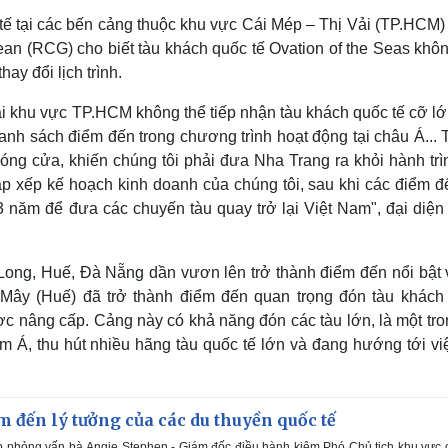
c tế tại các bến cảng thuộc khu vực Cái Mép – Thị Vải (TP.HCM
an (RCG) cho biết tàu khách quốc tế Ovation of the Seas khôn
ay đổi lịch trình.
ại khu vực TP.HCM không thể tiếp nhận tàu khách quốc tế cỡ lớ
anh sách điểm đến trong chương trình hoạt động tại châu Á... 
óng cửa, khiến chúng tôi phải đưa Nha Trang ra khỏi hành trìn
ắp xếp kế hoạch kinh doanh của chúng tôi, sau khi các điểm đ
 3 năm để đưa các chuyến tàu quay trở lại Việt Nam", đại diện
ong, Huế, Đà Nẵng dần vươn lên trở thành điểm đến nổi bật 
n Mây (Huế) đã trở thành điểm đến quan trọng đón tàu khách
ược nâng cấp. Cảng này có khả năng đón các tàu lớn, là một tr
Á, thu hút nhiều hãng tàu quốc tế lớn và đang hướng tới việ
m đến lý tưởng của các du thuyền quốc tế
 phỏng vấn bà Angie Stephen - Giám đốc điều hành kiêm Phó Chủ tịch khu vực