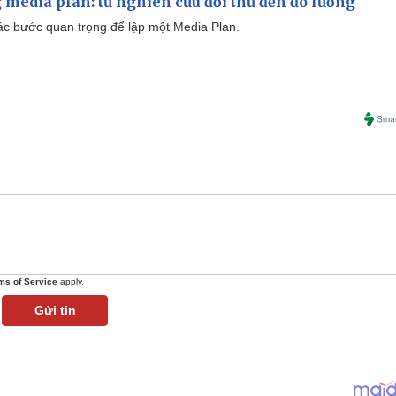
 media plan: từ nghiên cứu đối thủ đến đo lường
 các bước quan trọng để lập một Media Plan.
ms of Service
apply.
Gửi tin