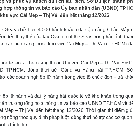
ếp và phục vụ khách du lịch tàu biển, Sở Du lịch thành p
Lịch thi đấu bóng đá
Xe máy
ng hợp thông tin và báo cáo Ủy ban nhân dân (UBND) TP.H
Thế giới thể thao
Tư vấn
i khu vực Cái Mép – Thị Vải đến hết tháng 12/2026.
eSports
V
Hậu trường
 the Seas chở hơn 4.000 hành khách đã cập cảng Chân Mây (
Văn hóa
Giải trí
D
m đến thay thế của tàu Ovation of the Seas trong hải trình thă
Sân khấu - Điện ảnh
Nghệ sĩ
ế tại các bến cảng thuộc khu vực Cái Mép – Thị Vải (TP.HCM) đ
Văn học
Thời trang
Âm nhạc
Sao Việt
c
Di sản
quốc tế tại các bến cảng thuộc khu vực Cái Mép – Thị Vải, Sở D
ND TP.HCM, đồng thời gửi Cảng vụ Hàng hải TP.HCM, S
rợ các doanh nghiệp lữ hành trong việc tổ chức đón – trả khá
ệp lữ hành và đại lý hàng hải quốc tế về khó khăn trong quá 
 khẩn trương tổng hợp thông tin và báo cáo UBND TP.HCM về đề
Cái Mép – Thị Vải đến hết tháng 12/2026. Thời gian thí điểm gi
ông năng theo quy định pháp luật, đồng thời hỗ trợ các cơ qua
ành chính thức.