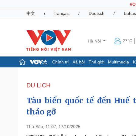
VO
中文
/
français
/
Deutsch
/
Bahas
27°C
Hà Nội
Chính trị
Xã hội
Thế giới
Multimedia
K
Chính trị
Xã hội
Đảng
Tin 24h
DU LỊCH
Tổ chức nhân sự
Dự báo thời tiết
Quốc hội
Giáo dục
Tàu biển quốc tế đến Huế 
Nhận diện sự thật
Dấu ấn VOV
Việc làm
tháo gỡ
Biển đảo
Pháp luật
Quân sự - Quốc phòng
Thứ Sáu, 11:07, 17/10/2025
Vụ án
Vũ khí