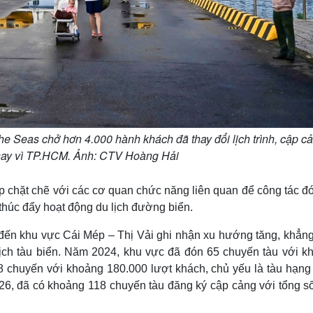
the Seas chở hơn 4.000 hành khách đã thay đổi lịch trình, cập c
hay vì TP.HCM. Ảnh: CTV Hoàng Hải
p chặt chẽ với các cơ quan chức năng liên quan để công tác đó
 thúc đẩy hoạt động du lịch đường biển.
 đến khu vực Cái Mép – Thị Vải ghi nhận xu hướng tăng, khẳng
lịch tàu biển. Năm 2024, khu vực đã đón 65 chuyến tàu với k
8 chuyến với khoảng 180.000 lượt khách, chủ yếu là tàu hạng
2026, đã có khoảng 118 chuyến tàu đăng ký cập cảng với tổng s