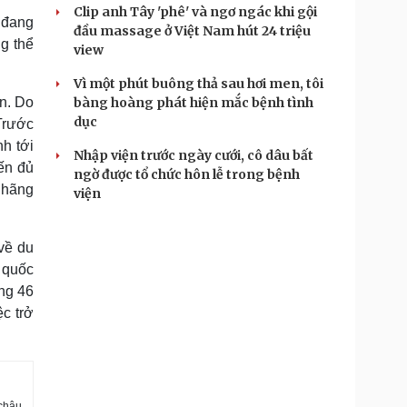
Clip anh Tây 'phê' và ngơ ngác khi gội
) đang
đầu massage ở Việt Nam hút 24 triệu
g thể
view
Vì một phút buông thả sau hơi men, tôi
n. Do
bàng hoàng phát hiện mắc bệnh tình
dục
Trước
h tới
Nhập viện trước ngày cưới, cô dâu bất
ến đủ
ngờ được tổ chức hôn lễ trong bệnh
 hãng
viện
về du
 quốc
ong 46
c trở
 châu