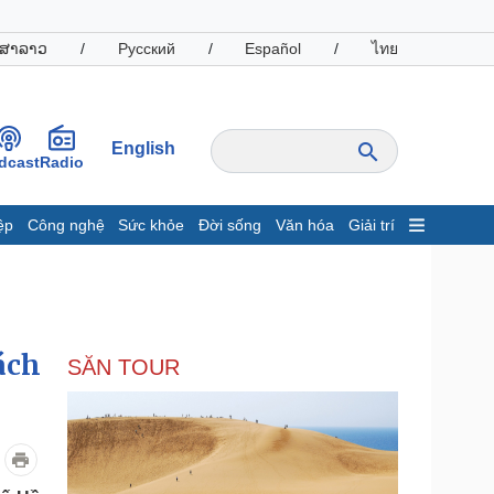
ສາລາວ
/
Русский
/
Español
/
ไทย
English
dcast
Radio
ệp
Công nghệ
Sức khỏe
Đời sống
Văn hóa
Giải trí
inh tế
Thị trường
ất động sản
Giá vàng
hởi nghiệp
Tiêu dùng
Tỷ giá
ách
SĂN TOUR
Chứng khoán
Giá cà phê
oanh nghiệp
Công nghệ
hông tin doanh nghiệp
Sành điệu