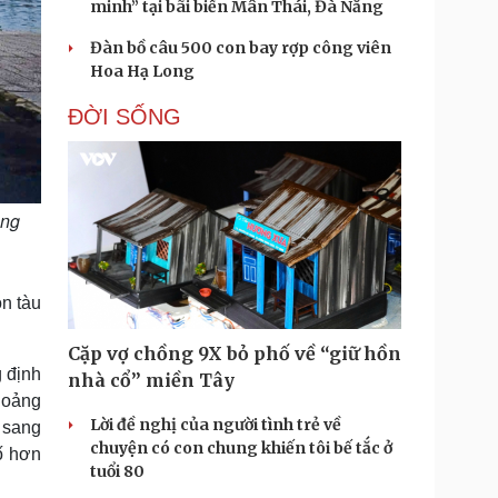
minh” tại bãi biển Mân Thái, Đà Nẵng
Đàn bồ câu 500 con bay rợp công viên
Hoa Hạ Long
ĐỜI SỐNG
ảng
n tàu
Cặp vợ chồng 9X bỏ phố về “giữ hồn
 định
nhà cổ” miền Tây
hoảng
Lời đề nghị của người tình trẻ về
 sang
chuyện có con chung khiến tôi bế tắc ở
ố hơn
tuổi 80