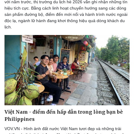
với năm trước, thị trường du lịch hè 2026 vẫn ghi nhận những tín
hiệu tích cực. Bằng cách linh hoạt chuyển hướng sang các dòng
sản phẩm đường bộ, điểm đến mới nổi và hành trình nước ngoài
độc lạ, ngành lữ hành đang khơi thông hiệu quả dòng khách du
lịch.
Văn hóa
Giải trí
Việt Nam - điểm đến hấp dẫn trong lòng bạn bè
Sân khấu - Điện ảnh
Nghệ sĩ
Philippines
Văn học
Thời trang
VOV.VN - Hình ảnh đất nước Việt Nam tươi đẹp và những trải
Âm nhạc
Sao Việt