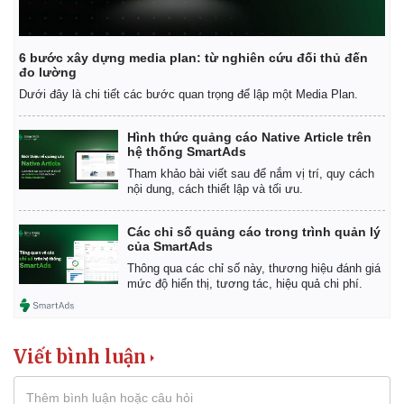
6 bước xây dựng media plan: từ nghiên cứu đối thủ đến
đo lường
Dưới đây là chi tiết các bước quan trọng để lập một Media Plan.
Pháp luật
Quân sự - Quốc phòng
Hình thức quảng cáo Native Article trên
Vụ án
Vũ khí
hệ thống SmartAds
Tin nóng
Việt Nam
Tham khảo bài viết sau để nắm vị trí, quy cách
Tư vấn luật
Phân tích
nội dung, cách thiết lập và tối ưu.
Các chỉ số quảng cáo trong trình quản lý
của SmartAds
Thông qua các chỉ số này, thương hiệu đánh giá
mức độ hiển thị, tương tác, hiệu quả chi phí.
Viết bình luận