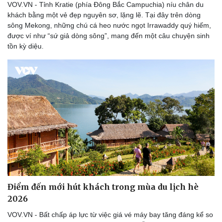
VOV.VN - Tỉnh Kratie (phía Đông Bắc Campuchia) níu chân du
khách bằng một vẻ đẹp nguyên sơ, lặng lẽ. Tại đây trên dòng
sông Mekong, những chú cá heo nước ngọt Irrawaddy quý hiếm,
được ví như “sứ giả dòng sông”, mang đến một câu chuyện sinh
tồn kỳ diệu.
Điểm đến mới hút khách trong mùa du lịch hè
2026
VOV.VN - Bất chấp áp lực từ việc giá vé máy bay tăng đáng kể so