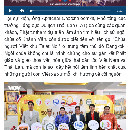
R
-
2:21
L
P
M
o
l
u
a
Tại sự kiện, ông Aphichai Chatchaloemkit, Phó tổng cục
a
t
e
d
y
e
e
trưởng Tổng cục Du lịch Thái Lan (TAT) đã cùng các quan
d
m
:
khách, Phật tử tham dự triển lãm ảnh tìm hiểu lịch sử ngôi
4
.
a
2
chùa cổ Khánh Vân, còn được biết đến với tên gọi “Chùa
4
%
người Việt khu Talat Noi” ở trung tâm thủ đô Bangkok.
i
Ngôi chùa không chỉ là minh chứng cho sự gắn kết Phật
n
giáo và giao thoa văn hóa giữa hai dân tộc Việt Nam và
i
Thái Lan, mà còn là sợi dây kết nối tâm linh bền chặt của
n
những người con Việt xa xứ mỗi khi hướng về cội nguồn.
g
T
i
m
e