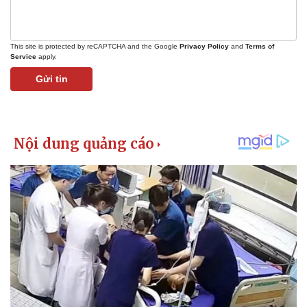
This site is protected by reCAPTCHA and the Google
Privacy Policy
and
Terms of
Service
apply.
Gửi tin