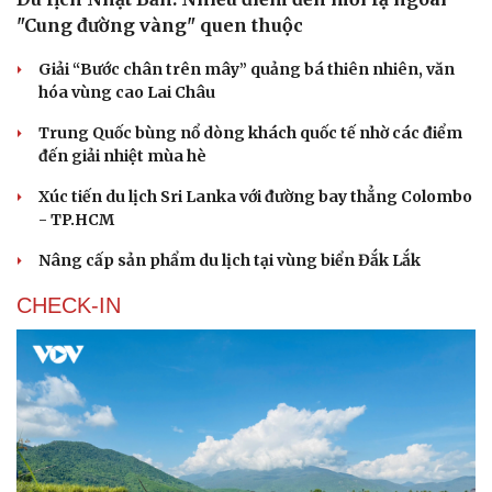
"Cung đường vàng" quen thuộc
Giải “Bước chân trên mây” quảng bá thiên nhiên, văn
hóa vùng cao Lai Châu
Trung Quốc bùng nổ dòng khách quốc tế nhờ các điểm
đến giải nhiệt mùa hè
Xúc tiến du lịch Sri Lanka với đường bay thẳng Colombo
Du lịch
Podcast
- TP.HCM
Tư vấn
Câu chuyện thời sự
Săn Tour
Đọc truyện đêm khuya
Nâng cấp sản phẩm du lịch tại vùng biển Đắk Lắk
check-in
Cửa sổ tình yêu
Kể chuyện cho bé
CHECK-IN
Hạt giống tâm hồn