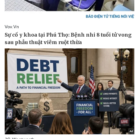
Thể thao
Ô tô - Xe máy
Bóng đá
Ô tô
Lịch thi đấu bóng đá
Xe máy
Thế giới thể thao
Tư vấn