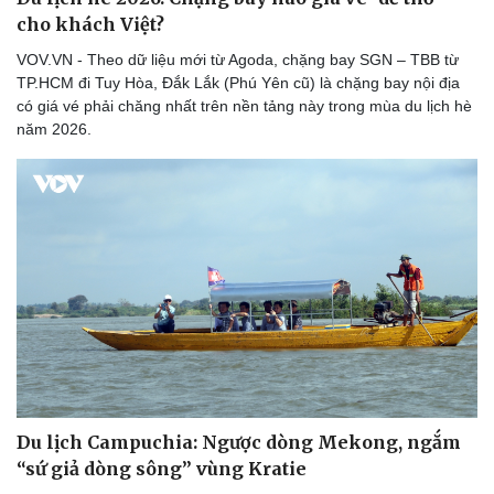
cho khách Việt?
Sức khỏe
Đời sống
Dinh dưỡng - món ngon
Nhà đẹp
VOV.VN - Theo dữ liệu mới từ Agoda, chặng bay SGN – TBB từ
Cây thuốc
Blog
TP.HCM đi Tuy Hòa, Đắk Lắk (Phú Yên cũ) là chặng bay nội địa
Sản phụ khoa
Tình yêu - Gia đình
có giá vé phải chăng nhất trên nền tảng này trong mùa du lịch hè
Nhi khoa
năm 2026.
Nam khoa
Làm đẹp - giảm cân
Phòng mạch online
Ăn sạch sống khỏe
Du lịch Campuchia: Ngược dòng Mekong, ngắm
“sứ giả dòng sông” vùng Kratie