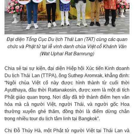
Đại diện Tổng Cục Du lịch Thái Lan (TAT) cùng các quan
chức và Phật tử tại lễ vinh danh chùa Việt cổ Khánh Vân
(Wat Uphai Rat Bamrung)
Chia sẻ tại sự kiện, đại diện Hiệp hội Xúc tiến Kinh doanh
Du lịch Thái Lan (TTPA), ông Suthep Aromrak, khẳng định:
“Ngôi chùa Việt cổ này được hình thành từ cuối thời
Ayutthaya, đầu thời Rattanakosin, được xem là một di tích
Phật giáo quan trọng. Nơi đây đã trở thành điểm hẹn văn
hóa mà cả người Việt, người Thái, và người gốc Hoa
thường xuyên ghé thăm, đồng thời là điểm dừng chân
trong nhiều tour du lịch tâm linh tại Bangkok”.
Chị Đỗ Thúy Hà, một Phật tử người Việt tại Thái Lan và