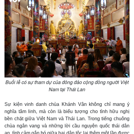
Buổi lễ có sự tham dự của đông đảo cộng đồng người Việt
Nam tại Thái Lan
Kinh tế
Thị trường
Bất động sản
Giá vàng
Sự kiện vinh danh chùa Khánh Vân không chỉ mang ý
Khởi nghiệp
Tiêu dùng
Tỷ giá
nghĩa tâm linh, mà còn là biểu tượng cho tình hữu nghị
Chứng khoán
bền chặt giữa Việt Nam và Thái Lan. Trong tiếng chuông
Giá cà phê
chùa ngân vang và những lời cầu nguyện quốc thái dân
an, tình cảm gắn bó giữa hai dân tộc lại thêm một lần được