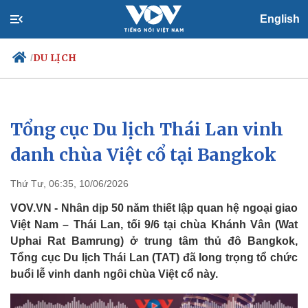
English
DU LỊCH
/
Tổng cục Du lịch Thái Lan vinh
Chính trị
Xã hội
Đảng
Tin 24h
danh chùa Việt cổ tại Bangkok
Tổ chức nhân sự
Dự báo thời tiết
Quốc hội
Giáo dục
Thứ Tư, 06:35, 10/06/2026
Nhận diện sự thật
Dấu ấn VOV
Việc làm
VOV.VN - Nhân dịp 50 năm thiết lập quan hệ ngoại giao
Biển đảo
Việt Nam – Thái Lan, tối 9/6 tại chùa Khánh Vân (Wat
Uphai Rat Bamrung) ở trung tâm thủ đô Bangkok,
Tổng cục Du lịch Thái Lan (TAT) đã long trọng tổ chức
buổi lễ vinh danh ngôi chùa Việt cổ này.