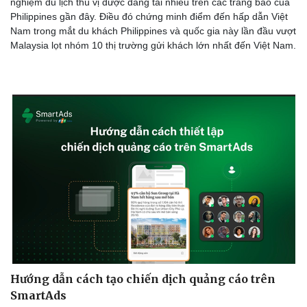
nghiệm du lịch thú vị được đăng tải nhiều trên các trang báo của
Di sản
Philippines gần đây. Điều đó chứng minh điểm đến hấp dẫn Việt
Nam trong mắt du khách Philippines và quốc gia này lần đầu vượt
Malaysia lọt nhóm 10 thị trường gửi khách lớn nhất đến Việt Nam.
Hướng dẫn cách tạo chiến dịch quảng cáo trên
SmartAds