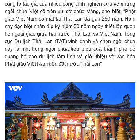
cũng là tác giả của nhiều công trình nghiên cứu về những
ngôi chùa Việt cổ trên xứ sở chùa Vàng, cho biết: “Phật
Thế giới
Multimedia
giáo Việt Nam có mặt tại Thái Lan đã gần 250 năm. Năm
Quan sát
Video
nay đặc biệt nhân dịp kỷ niệm 50 năm ngày thiết lập quan
Cuộc sống đó đây
Ảnh
hệ ngoại giao giữa hai nước Thái Lan và Việt Nam, Tổng
Hồ sơ
E-Magazine
cục Du lịch Thái Lan (TAT) vinh danh và chọn ngôi chùa
Infographic
này là một trong ngôi chùa tiêu biểu của thành phố để
quảng bá cho du lịch tâm linh và giới thiệu về văn hóa
Phật giáo Việt Nam trên đất nước Thái Lan”.