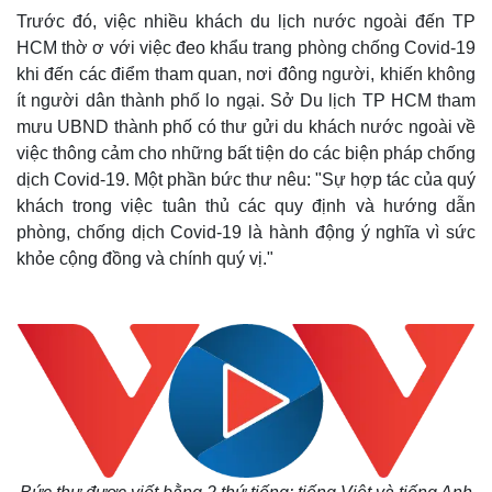
Trước đó, việc nhiều khách du lịch nước ngoài đến TP
HCM thờ ơ với việc đeo khẩu trang phòng chống Covid-19
khi đến các điểm tham quan, nơi đông người, khiến không
ít người dân thành phố lo ngại. Sở Du lịch TP HCM tham
mưu UBND thành phố có thư gửi du khách nước ngoài về
việc thông cảm cho những bất tiện do các biện pháp chống
dịch Covid-19. Một phần bức thư nêu: "Sự hợp tác của quý
khách trong việc tuân thủ các quy định và hướng dẫn
phòng, chống dịch Covid-19 là hành động ý nghĩa vì sức
khỏe cộng đồng và chính quý vị."
Thế giới
Multimedia
Quan sát
Video
Cuộc sống đó đây
Ảnh
Hồ sơ
E-Magazine
Infographic