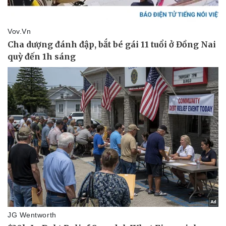
Thể thao
Ô tô - Xe máy
Bóng đá
Ô tô
Lịch thi đấu bóng đá
Xe máy
Thế giới thể thao
Tư vấn
eSports
Hậu trường