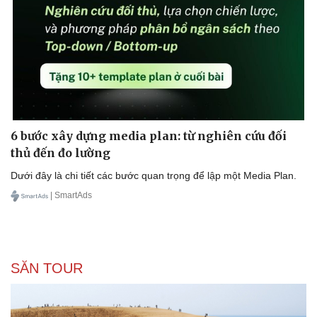
Sức khỏe
Đời sống
Dinh dưỡng - món ngon
Nhà đẹp
Cây thuốc
Blog
Sản phụ khoa
Tình yêu - Gia đình
Nhi khoa
Nam khoa
6 bước xây dựng media plan: từ nghiên cứu đối
Làm đẹp - giảm cân
thủ đến đo lường
Phòng mạch online
Dưới đây là chi tiết các bước quan trọng để lập một Media Plan.
Ăn sạch sống khỏe
| SmartAds
SĂN TOUR