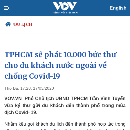
English
DU LỊCH
/
TPHCM sẽ phát 10.000 bức thư
Chính trị
Xã hội
Đảng
Tin 24h
cho du khách nước ngoài về
Tổ chức nhân sự
Dự báo thời tiết
chống Covid-19
Quốc hội
Giáo dục
Nhận diện sự thật
Dấu ấn VOV
Việc làm
Thứ Ba, 17:28, 17/03/2020
Biển đảo
VOV.VN -Phó Chủ tịch UBND TPHCM Trần Vĩnh Tuyến
vừa ký thư gửi du khách đến thành phố trong mùa
dịch Covid- 19.
Nhằm kêu gọi khách du lịch đến thành phố hợp tác trong