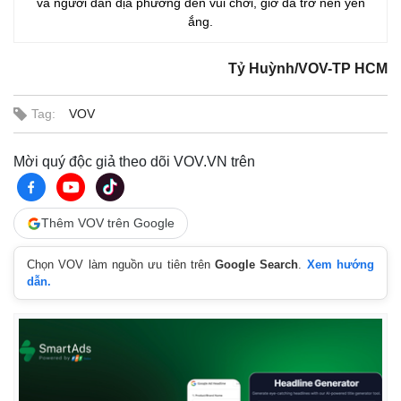
và người dân địa phương đến vui chơi, giờ đã trở nên yên
ắng.
Tỷ Huỳnh/VOV-TP HCM
Tag:
VOV
Mời quý độc giả theo dõi VOV.VN trên
Thêm VOV trên Google
Chọn VOV làm nguồn ưu tiên trên
Google Search
.
Xem hướng
dẫn.