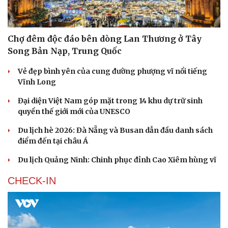
check-in
Cửa sổ tình yêu
Kể chuyện cho bé
Hạt giống tâm hồn
Chợ đêm độc đáo bên dòng Lan Thương ở Tây
Song Bản Nạp, Trung Quốc
Vẻ đẹp bình yên của cung đường phượng vĩ nổi tiếng
Vĩnh Long
Đại diện Việt Nam góp mặt trong 14 khu dự trữ sinh
quyển thế giới mới của UNESCO
Du lịch hè 2026: Đà Nẵng và Busan dẫn đầu danh sách
điểm đến tại châu Á
Du lịch Quảng Ninh: Chinh phục đỉnh Cao Xiêm hùng vĩ
CHECK-IN