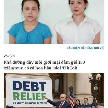
Pháp luật
Quân sự - Quốc phòng
Vụ án
Vũ khí
Tin nóng
Việt Nam
Tư vấn luật
Phân tích