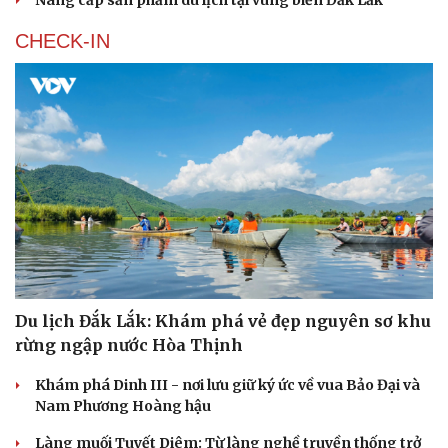
Nâng cấp sản phẩm du lịch tại vùng biển Đắk Lắk
CHECK-IN
Văn hóa
Giải trí
Sân khấu - Điện ảnh
Nghệ sĩ
Du lịch Đắk Lắk: Khám phá vẻ đẹp nguyên sơ khu
Văn học
Thời trang
rừng ngập nước Hòa Thịnh
Âm nhạc
Sao Việt
Di sản
Khám phá Dinh III - nơi lưu giữ ký ức về vua Bảo Đại và
Nam Phương Hoàng hậu
Làng muối Tuyết Diêm: Từ làng nghề truyền thống trở