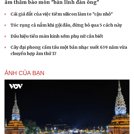
âm thầm bào mòn "bản lĩnh đàn ông"
Cái giá đắt của việc tiêm silicon làm to "cậu nhỏ"
Tóc rụng cả nắm khi gội đầu, đừng bỏ qua 5 cách này
Dấu hiệu tiền mãn kinh sớm phụ nữ cần biết
Cây đại phong cầm tấu một bản nhạc suốt 639 năm vừa
chuyển hợp âm thứ 17
ẢNH CỦA BẠN
Du lịch
Podcast
Tư vấn
Câu chuyện thời sự
Săn Tour
Đọc truyện đêm khuya