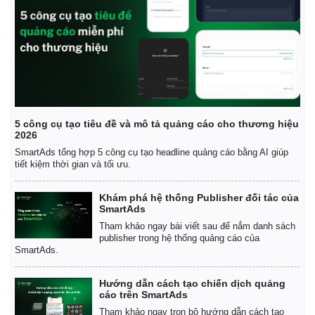
Kinh tế
Thị trường
Bất động sản
Giá vàng
Khởi nghiệp
Tiêu dùng
Tỷ giá
Chứng khoán
Giá cà phê
5 công cụ tạo tiêu đề và mô tả quảng cáo cho thương hiệu
2026
SmartAds tổng hợp 5 công cụ tạo headline quảng cáo bằng AI giúp
tiết kiệm thời gian và tối ưu.
Khám phá hệ thống Publisher đối tác của
SmartAds
Tham khảo ngay bài viết sau để nắm danh sách
publisher trong hệ thống quảng cáo của
SmartAds.
Hướng dẫn cách tạo chiến dịch quảng
cáo trên SmartAds
Tham khảo ngay trọn bộ hướng dẫn cách tạo