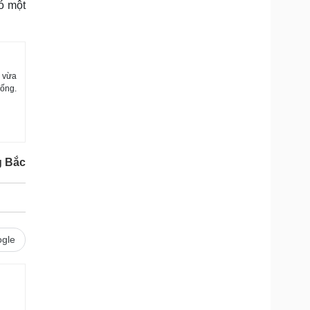
có một
 vừa
sống.
g Bắc
gle