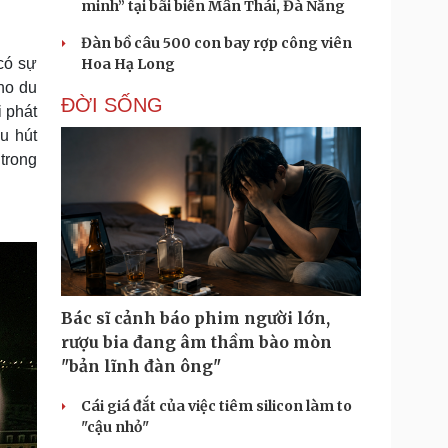
minh” tại bãi biển Mân Thái, Đà Nẵng
Đàn bồ câu 500 con bay rợp công viên
có sự
Hoa Hạ Long
ho du
ĐỜI SỐNG
 phát
u hút
trong
Bác sĩ cảnh báo phim người lớn,
rượu bia đang âm thầm bào mòn
"bản lĩnh đàn ông"
Cái giá đắt của việc tiêm silicon làm to
"cậu nhỏ"