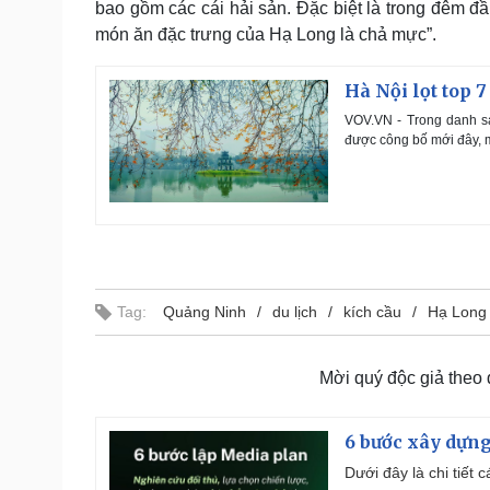
bao gồm các cái hải sản. Đặc biệt là trong đêm đầ
món ăn đặc trưng của Hạ Long là chả mực”.
Hà Nội lọt top 
VOV.VN - Trong danh s
được công bố mới đây, 
Tag:
Quảng Ninh
du lịch
kích cầu
Hạ Long
Mời quý độc giả theo
6 bước xây dựng
Dưới đây là chi tiết