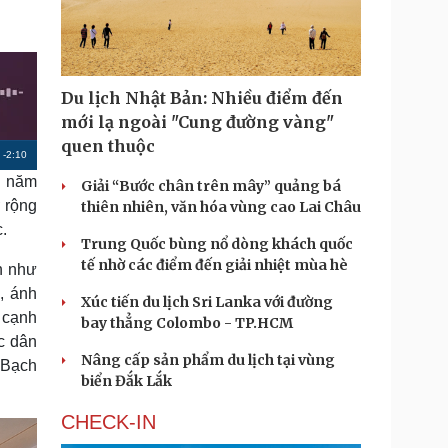
Doanh nghiệp 24h
Tin Công nghệ
Doanh nhân
Trải nghiệm
ì cộng đồng
Chuyển đổi số
Du lịch Nhật Bản: Nhiều điểm đến
u lịch
Podcast
mới lạ ngoài "Cung đường vàng"
Tư vấn
Câu chuyện thời sự
quen thuộc
Săn Tour
Đọc truyện đêm khuya
R
-
2:10
heck-in
Cửa sổ tình yêu
h năm
Giải “Bước chân trên mây” quảng bá
e
Kể chuyện cho bé
 rộng
thiên nhiên, văn hóa vùng cao Lai Châu
m
Hạt giống tâm hồn
.
Trung Quốc bùng nổ dòng khách quốc
a
tế nhờ các điểm đến giải nhiệt mùa hè
n như
i
, ánh
Xúc tiến du lịch Sri Lanka với đường
n
 cạnh
bay thẳng Colombo - TP.HCM
i
c dân
Nâng cấp sản phẩm du lịch tại vùng
g Bạch
n
biển Đắk Lắk
g
CHECK-IN
T