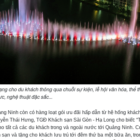
ạng cho du khách thông qua chuỗi sự kiện, lễ hội văn hóa, thể t
c, nghệ thuật đặc sắc...
ảng Ninh còn có hàng loạt gói ưu đãi hấp dẫn từ hệ hống khách
guyễn Thái Hưng, TGĐ Khách sạn Sài Gòn - Hạ Long cho biết: “T
ho tất cả các du khách trong và ngoài nước tới Quảng Ninh. Cụ
h sạn và tặng cho khách lưu trú tới đêm thứ ba một bữa ăn, tr