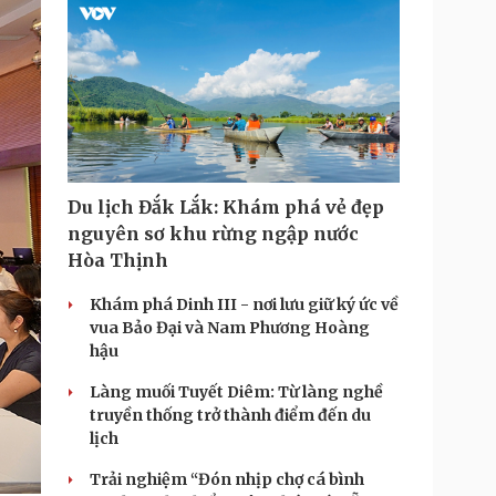
i
m
e
Du lịch Đắk Lắk: Khám phá vẻ đẹp
nguyên sơ khu rừng ngập nước
Hòa Thịnh
Khám phá Dinh III - nơi lưu giữ ký ức về
vua Bảo Đại và Nam Phương Hoàng
hậu
Làng muối Tuyết Diêm: Từ làng nghề
truyền thống trở thành điểm đến du
lịch
Trải nghiệm “Đón nhịp chợ cá bình