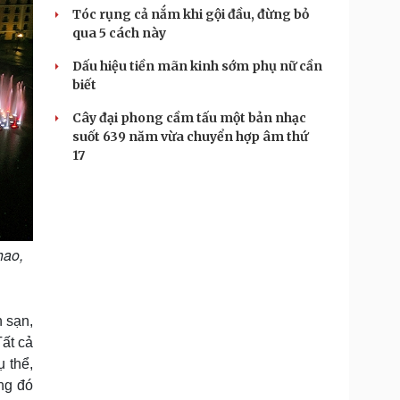
Tóc rụng cả nắm khi gội đầu, đừng bỏ
qua 5 cách này
Dấu hiệu tiền mãn kinh sớm phụ nữ cần
biết
Cây đại phong cầm tấu một bản nhạc
suốt 639 năm vừa chuyển hợp âm thứ
17
hao,
 sạn,
ất cả
 thể,
ong đó