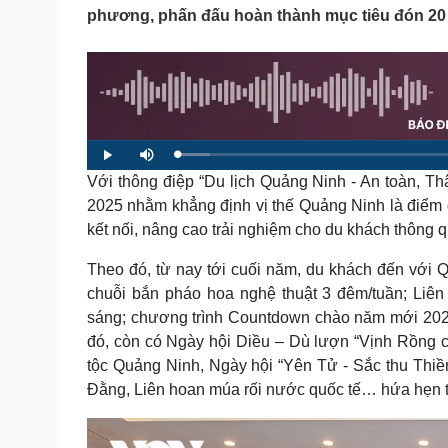
Tin nóng
Việt Nam
phương, phấn đấu hoàn thành mục tiêu đón 20 tr
Tư vấn luật
Phân tích
Sức khỏe
Đời sống
Dinh dưỡng - món ngon
Nhà đẹp
Cây thuốc
Blog
L
P
M
o
l
u
Sản phụ khoa
Tình yêu - Gia đình
a
Với thông điệp “Du lịch Quảng Ninh - An toàn, Th
a
t
d
y
e
Nhi khoa
e
2025 nhằm khẳng định vị thế Quảng Ninh là điểm
d
Nam khoa
:
kết nối, nâng cao trải nghiệm cho du khách thông q
4
Làm đẹp - giảm cân
.
7
0
Phòng mạch online
Theo đó, từ nay tới cuối năm, du khách đến với
%
Ăn sạch sống khỏe
chuỗi bắn pháo hoa nghệ thuật 3 đêm/tuần; Liê
sáng; chương trình Countdown chào năm mới 202
Cải chính
đó, còn có Ngày hội Diều – Dù lượn “Vịnh Rồng c
tộc Quảng Ninh, Ngày hội “Yên Tử - Sắc thu Thiền 
Đằng, Liên hoan múa rối nước quốc tế… hứa hẹn t