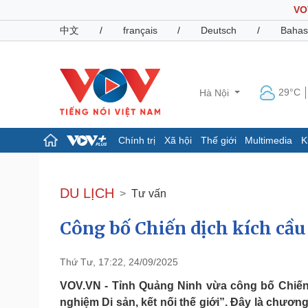
VO
中文
/
français
/
Deutsch
/
Bahas
29°C
Hà Nội
Chính trị
Xã hội
Thế giới
Multimedia
K
Chính trị
Xã hội
Đảng
Tin 24h
DU LỊCH
Tư vấn
Tổ chức nhân sự
Dự báo thời tiết
Quốc hội
Giáo dục
Công bố Chiến dịch kích cầu
Nhận diện sự thật
Dấu ấn VOV
Việc làm
Biển đảo
Thứ Tư, 17:22, 24/09/2025
Pháp luật
Quân sự - Quốc phòng
VOV.VN - Tỉnh Quảng Ninh vừa công bố Chiến 
Vụ án
Vũ khí
nghiệm Di sản, kết nối thế giới”. Đây là chươn