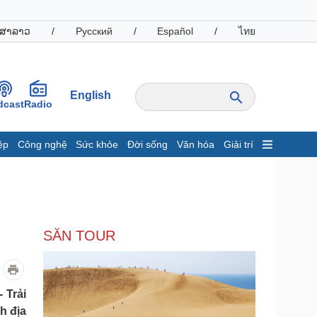
ສາລາວ
/
Русский
/
Español
/
ไทย
English
dcast
Radio
ệp
Công nghệ
Sức khỏe
Đời sống
Văn hóa
Giải trí
inh tế
Thị trường
ất động sản
Giá vàng
hởi nghiệp
Tiêu dùng
Tỷ giá
SĂN TOUR
Chứng khoán
Giá cà phê
oanh nghiệp
Công nghệ
 Trải
hông tin doanh nghiệp
Sành điệu
h địa