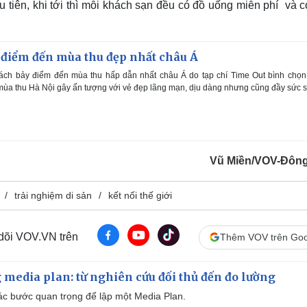
u tiên, khi tới thì mỗi khách sạn đều có đồ uống miễn phí và 
7 điểm đến mùa thu đẹp nhất châu Á
ách bảy điểm đến mùa thu hấp dẫn nhất châu Á do tạp chí Time Out bình chọn
mùa thu Hà Nội gây ấn tượng với vẻ đẹp lãng mạn, dịu dàng nhưng cũng đầy sức 
Vũ Miền/VOV-Đôn
trải nghiệm di sản
kết nối thế giới
 dõi VOV.VN trên
Thêm VOV trên Goo
 media plan: từ nghiên cứu đối thủ đến đo lường
 các bước quan trọng để lập một Media Plan.