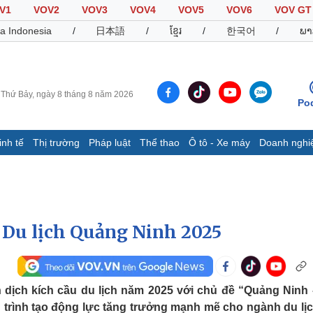
V1
VOV2
VOV3
VOV4
VOV5
VOV6
VOV GT
a Indonesia
/
日本語
/
ខ្មែរ
/
한국어
/
ພາ
Thứ Bảy, ngày 8 tháng 8 năm 2026
Po
inh tế
Thị trường
Pháp luật
Thể thao
Ô tô - Xe máy
Doanh nghi
Thế giới
Multimedia
K
Quan sát
Video
B
Cuộc sống đó đây
Ảnh
K
Hồ sơ
E-Magazine
 Du lịch Quảng Ninh 2025
Infographic
Thể thao
Ô tô - Xe máy
D
dịch kích cầu du lịch năm 2025 với chủ đề “Quảng Ninh -
Bóng đá
Ô tô
T
g trình tạo động lực tăng trưởng mạnh mẽ cho ngành du lịc