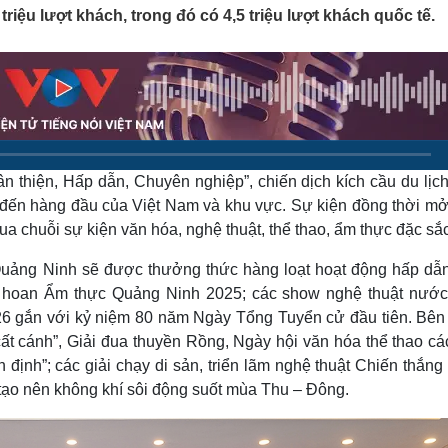
Lịch thi đấu bóng đá
Xe máy
iệu lượt khách, trong đó có 4,5 triệu lượt khách quốc tế.
Thế giới thể thao
Tư vấn
eSports
V
Hậu trường
Văn hóa
Giải trí
D
Sân khấu - Điện ảnh
Nghệ sĩ
Văn học
Thời trang
Âm nhạc
Sao Việt
c
ân thiện, Hấp dẫn, Chuyên nghiệp”, chiến dịch kích cầu du lịc
Di sản
 đến hàng đầu của Việt Nam và khu vực. Sự kiện đồng thời mở
ua chuỗi sự kiện văn hóa, nghệ thuật, thể thao, ẩm thực đặc sắc
 Quảng Ninh sẽ được thưởng thức hàng loạt hoạt động hấp dẫ
n hoan Ẩm thực Quảng Ninh 2025; các show nghệ thuật nước
6 gắn với kỷ niệm 80 năm Ngày Tổng Tuyển cử đầu tiên. Bên
ất cánh”, Giải đua thuyền Rồng, Ngày hội văn hóa thể thao cá
định”; các giải chạy di sản, triển lãm nghệ thuật Chiến thắn
ạo nên không khí sôi động suốt mùa Thu – Đông.