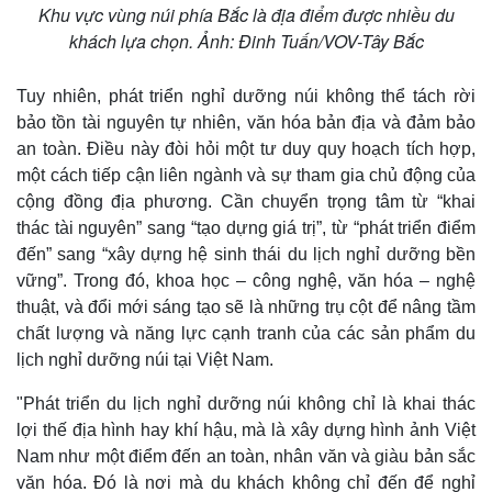
Khu vực vùng núi phía Bắc là địa điểm được nhiều du
khách lựa chọn. Ảnh: Đinh Tuấn/VOV-Tây Bắc
Tuy nhiên, phát triển nghỉ dưỡng núi không thể tách rời
bảo tồn tài nguyên tự nhiên, văn hóa bản địa và đảm bảo
an toàn. Điều này đòi hỏi một tư duy quy hoạch tích hợp,
một cách tiếp cận liên ngành và sự tham gia chủ động của
cộng đồng địa phương. Cần chuyển trọng tâm từ “khai
thác tài nguyên” sang “tạo dựng giá trị”, từ “phát triển điểm
đến” sang “xây dựng hệ sinh thái du lịch nghỉ dưỡng bền
vững”. Trong đó, khoa học – công nghệ, văn hóa – nghệ
thuật, và đổi mới sáng tạo sẽ là những trụ cột để nâng tầm
chất lượng và năng lực cạnh tranh của các sản phẩm du
lịch nghỉ dưỡng núi tại Việt Nam.
"Phát triển du lịch nghỉ dưỡng núi không chỉ là khai thác
lợi thế địa hình hay khí hậu, mà là xây dựng hình ảnh Việt
Nam như một điểm đến an toàn, nhân văn và giàu bản sắc
văn hóa. Đó là nơi mà du khách không chỉ đến để nghỉ