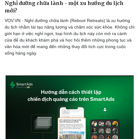
Nghỉ dưỡng chữa lành - một xu hướng du lịch
Nhi khoa
mới?
Nam khoa
Làm đẹp - giảm cân
VOV.VN - Nghỉ dưỡng chữa lành (Reboot Retreats) là xu hướng
Phòng mạch online
du lịch nhằm tái tạo năng lượng và chăm sóc sức khỏe. Không chỉ
Ăn sạch sống khỏe
giới hạn ở việc nghỉ ngơi, loại hình du lịch này còn mở ra cánh
cửa để du khách khám phá và học hỏi thêm những phong tục và
văn hóa mới để mang đến những thay đổi tích cực trong cuộc
sống hàng ngày.