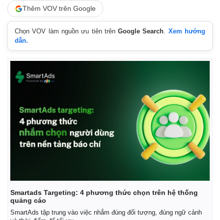
Thêm VOV trên Google
Chọn VOV làm nguồn ưu tiên trên
Google Search
.
Xem hướng
dẫn.
Pháp luật
Quân sự - Quốc phòng
Vụ án
Vũ khí
Tin nóng
Việt Nam
Tư vấn luật
Phân tích
Smartads Targeting: 4 phương thức chọn trên hệ thống
quảng cáo
SmartAds tập trung vào việc nhắm đúng đối tượng, đúng ngữ cảnh