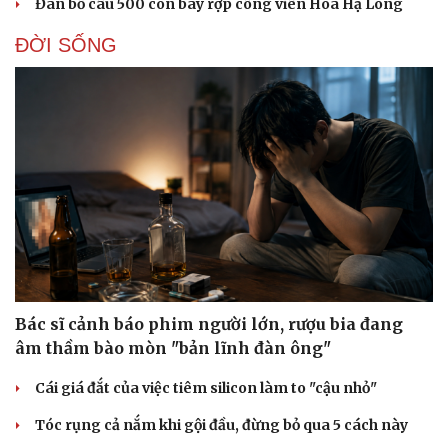
Đàn bồ câu 500 con bay rợp công viên Hoa Hạ Long
ĐỜI SỐNG
Bác sĩ cảnh báo phim người lớn, rượu bia đang
âm thầm bào mòn "bản lĩnh đàn ông"
Cái giá đắt của việc tiêm silicon làm to "cậu nhỏ"
Tóc rụng cả nắm khi gội đầu, đừng bỏ qua 5 cách này