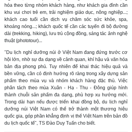
hóa theo từng nhóm khách hàng, như khách gia đình cần
khu vui chơi trẻ em, trải nghiệm giáo dục, nông nghiệp...;
khách cao tuổi cần dịch vụ chăm sóc sức khỏe, spa,
khoáng nóng...; khách quốc tế cần các tuyến đi bộ đường
dài (trekking, hiking), lưu trú cộng đồng, sáng tác ảnh nghệ
thuật (phototour)...
"Du lịch nghỉ dưỡng núi ở Việt Nam đang đứng trước cơ
hội lớn, nhờ sự đa dạng về cảnh quan, khí hậu và văn hóa
bản địa phong phú. Tuy nhiên để khai thác hiệu quả và
bền vững, cần có định hướng rõ ràng trong xây dựng sản
phẩm theo mùa vụ và nhóm khách hàng đặc thù. Việc
phân tách theo mùa Xuân - Hạ - Thu - Đông giúp hình
thành chuỗi sản phẩm đa dạng, phù hợp xu hướng mới.
Trong dài hạn nếu được triển khai đồng bộ, du lịch nghỉ
dưỡng núi Việt Nam có thể trở thành một thương hiệu
quốc gia, góp phần khẳng định vị thế Việt Nam trên bản đồ
du lịch quốc tế", TS Đào Duy Tuấn cho biết.