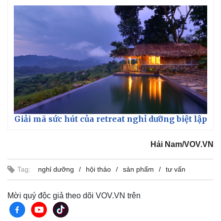
Giải mã sức hút của retreat nghỉ dưỡng biệt lập
Hải Nam/VOV.VN
Tag:
nghỉ dưỡng
hội thảo
sản phẩm
tư vấn
Mời quý độc giả theo dõi VOV.VN trên