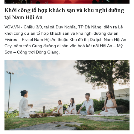
Khởi công tổ hợp khách sạn và khu nghỉ dưỡng
tại Nam Hội An
VOV.VN - Chiều 3/9, tại xã Duy Nghĩa, TP Đà Nẵng, diễn ra Lễ
khởi công dự án tổ hợp khách sạn và khu nghỉ dưỡng dự án
Fivires – Fivitel Nam Hội An thuộc Khu đô thị Du lịch Nam Hội An
City, nằm trên Cung đường di sản văn hoá kết nối Hội An – Mỹ
Sơn – Cổng trời Đông Giang.
Sức khỏe
Đời sống
Dinh dưỡng - món ngon
Nhà đẹp
Cây thuốc
Blog
Sản phụ khoa
Tình yêu - Gia đình