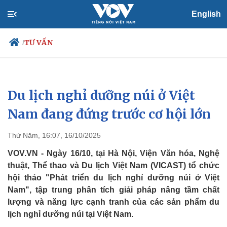
English
TƯ VẤN
/
Du lịch nghỉ dưỡng núi ở Việt
Chính trị
Xã hội
Đảng
Tin 24h
Nam đang đứng trước cơ hội lớn
Tổ chức nhân sự
Dự báo thời tiết
Quốc hội
Giáo dục
Thứ Năm, 16:07, 16/10/2025
Nhận diện sự thật
Dấu ấn VOV
Việc làm
VOV.VN - Ngày 16/10, tại Hà Nội, Viện Văn hóa, Nghệ
Biển đảo
thuật, Thể thao và Du lịch Việt Nam (VICAST) tổ chức
hội thảo "Phát triển du lịch nghỉ dưỡng núi ở Việt
Nam", tập trung phân tích giải pháp nâng tầm chất
lượng và năng lực cạnh tranh của các sản phẩm du
lịch nghỉ dưỡng núi tại Việt Nam.