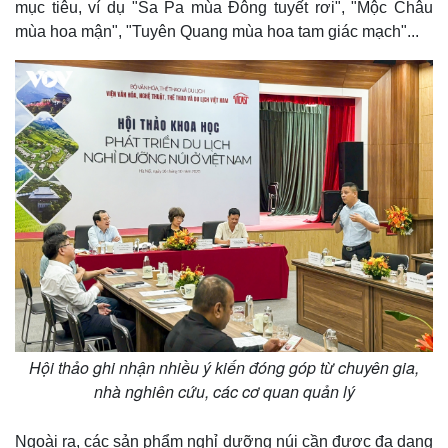
mục tiêu, ví dụ "Sa Pa mùa Đông tuyết rơi", "Mộc Châu
mùa hoa mận", "Tuyên Quang mùa hoa tam giác mạch"...
Kinh tế
Thị trường
Bất động sản
Giá vàng
Khởi nghiệp
Tiêu dùng
Tỷ giá
Chứng khoán
Hội thảo ghi nhận nhiều ý kiến đóng góp từ chuyên gia,
Giá cà phê
nhà nghiên cứu, các cơ quan quản lý
Ngoài ra, các sản phẩm nghỉ dưỡng núi cần được đa dạng