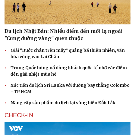
Du lịch Nhật Bản: Nhiều điểm đến mới lạ ngoài
"Cung đường vàng" quen thuộc
Giải “Bước chân trên mây” quảng bá thiên nhiên, văn
hóa vùng cao Lai Châu
Trung Quốc bùng nổ dòng khách quốc tế nhờ các điểm
đến giải nhiệt mùa hè
Văn hóa
Giải trí
Sân khấu - Điện ảnh
Nghệ sĩ
Xúc tiến du lịch Sri Lanka với đường bay thẳng Colombo
Văn học
Thời trang
- TP.HCM
Âm nhạc
Sao Việt
Di sản
Nâng cấp sản phẩm du lịch tại vùng biển Đắk Lắk
CHECK-IN