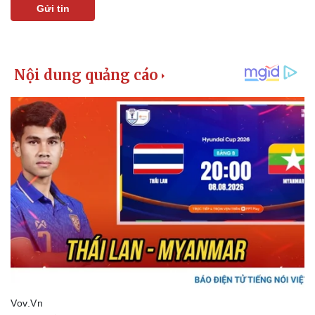
Gửi tin
Thể thao
Ô tô - Xe máy
Bóng đá
Ô tô
Lịch thi đấu bóng đá
Xe máy
Thế giới thể thao
Tư vấn
eSports
Hậu trường