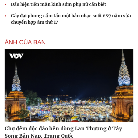
Dấu hiệu tiền mãn kinh sớm phụ nữ cần biết
Du lịch
Podcast
Cây đại phong cầm tấu một bản nhạc suốt 639 năm vừa
chuyển hợp âm thứ 17
Tư vấn
Câu chuyện thời sự
Săn Tour
Đọc truyện đêm khuya
check-in
Cửa sổ tình yêu
ẢNH CỦA BẠN
Kể chuyện cho bé
Hạt giống tâm hồn
Chợ đêm độc đáo bên dòng Lan Thương ở Tây
Song Bản Nạp, Trung Quốc