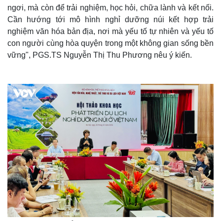
ngơi, mà còn để trải nghiệm, học hỏi, chữa lành và kết nối.
Thế giới
Multimedia
Cần hướng tới mô hình nghỉ dưỡng núi kết hợp trải
Quan sát
Video
nghiệm văn hóa bản địa, nơi mà yếu tố tự nhiên và yếu tố
Cuộc sống đó đây
Ảnh
con người cùng hòa quyện trong một không gian sống bền
Hồ sơ
E-Magazine
vững", PGS.TS Nguyễn Thị Thu Phương nêu ý kiến.
Infographic