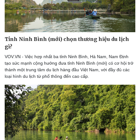
Tỉnh Ninh Bình (mới) chọn thương hiệu du lịch
gì?
VOV.VN - Việc hợp nhất ba tỉnh Ninh Bình, Hà Nam, Nam Định
tạo sức mạnh cộng hưởng đưa tỉnh Ninh Bình (mới) có cơ hội trở
thành một trung tâm du lịch hàng đầu Việt Nam, với đầy đủ các
loại hình du lịch từ phổ thông đến cao cấp.
Sức khỏe
Đời sống
Dinh dưỡng - món ngon
Nhà đẹp
Cây thuốc
Blog