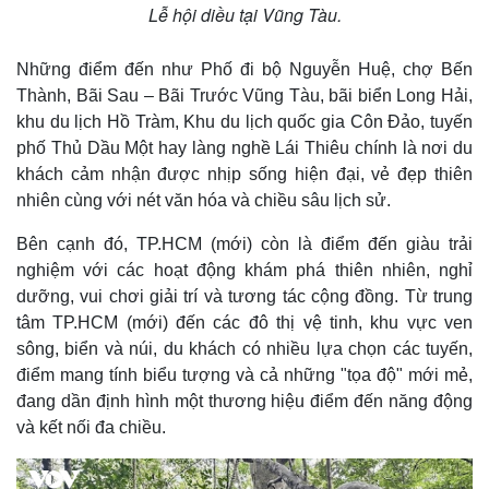
Lễ hội diều tại Vũng Tàu.
Những điểm đến như Phố đi bộ Nguyễn Huệ, chợ Bến
Thành, Bãi Sau – Bãi Trước Vũng Tàu, bãi biển Long Hải,
khu du lịch Hồ Tràm, Khu du lịch quốc gia Côn Đảo, tuyến
phố Thủ Dầu Một hay làng nghề Lái Thiêu chính là nơi du
khách cảm nhận được nhịp sống hiện đại, vẻ đẹp thiên
nhiên cùng với nét văn hóa và chiều sâu lịch sử.
Bên cạnh đó, TP.HCM (mới) còn là điểm đến giàu trải
nghiệm với các hoạt động khám phá thiên nhiên, nghỉ
dưỡng, vui chơi giải trí và tương tác cộng đồng. Từ trung
tâm TP.HCM (mới) đến các đô thị vệ tinh, khu vực ven
sông, biển và núi, du khách có nhiều lựa chọn các tuyến,
điểm mang tính biểu tượng và cả những "tọa độ" mới mẻ,
đang dần định hình một thương hiệu điểm đến năng động
và kết nối đa chiều.