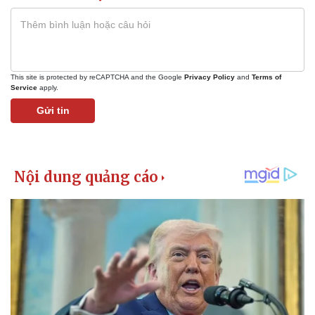
This site is protected by reCAPTCHA and the Google
Privacy Policy
and
Terms of
Service
apply.
Gửi tin
Thể thao
Ô tô - Xe máy
Bóng đá
Ô tô
Lịch thi đấu bóng đá
Xe máy
Thế giới thể thao
Tư vấn
eSports
Hậu trường