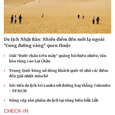
Du lịch Nhật Bản: Nhiều điểm đến mới lạ ngoài
"Cung đường vàng" quen thuộc
Giải “Bước chân trên mây” quảng bá thiên nhiên, văn
hóa vùng cao Lai Châu
Trung Quốc bùng nổ dòng khách quốc tế nhờ các điểm
đến giải nhiệt mùa hè
Xúc tiến du lịch Sri Lanka với đường bay thẳng Colombo
- TP.HCM
Văn hóa
Giải trí
Sân khấu - Điện ảnh
Nghệ sĩ
Nâng cấp sản phẩm du lịch tại vùng biển Đắk Lắk
Văn học
Thời trang
Âm nhạc
Sao Việt
CHECK-IN
Di sản