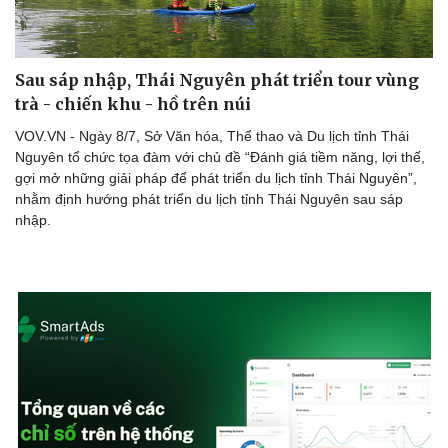
Sản phụ khoa
Tình yêu - Gia đình
Nhi khoa
Nam khoa
Làm đẹp - giảm cân
Sau sáp nhập, Thái Nguyên phát triển tour vùng
Phòng mạch online
trà - chiến khu - hồ trên núi
Ăn sạch sống khỏe
VOV.VN - Ngày 8/7, Sở Văn hóa, Thể thao và Du lịch tỉnh Thái
Nguyên tổ chức tọa đàm với chủ đề “Đánh giá tiềm năng, lợi thế,
gợi mở những giải pháp để phát triển du lịch tỉnh Thái Nguyên”,
nhằm định hướng phát triển du lịch tỉnh Thái Nguyên sau sáp
nhập.