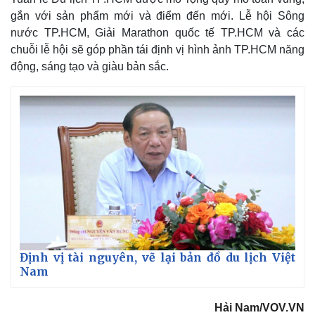
gắn với sản phẩm mới và điểm đến mới. Lễ hội Sông
nước TP.HCM, Giải Marathon quốc tế TP.HCM và các
chuỗi lễ hội sẽ góp phần tái định vị hình ảnh TP.HCM năng
động, sáng tạo và giàu bản sắc.
Pháp luật
Quân sự - Quốc phòng
Vụ án
Vũ khí
Định vị tài nguyên, vẽ lại bản đồ du lịch Việt
Tin nóng
Việt Nam
Nam
Tư vấn luật
Phân tích
Hải Nam/VOV.VN