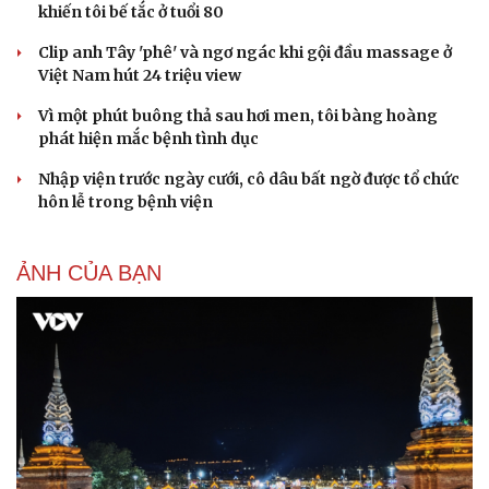
khiến tôi bế tắc ở tuổi 80
Clip anh Tây 'phê' và ngơ ngác khi gội đầu massage ở
Việt Nam hút 24 triệu view
Vì một phút buông thả sau hơi men, tôi bàng hoàng
phát hiện mắc bệnh tình dục
Nhập viện trước ngày cưới, cô dâu bất ngờ được tổ chức
hôn lễ trong bệnh viện
Du lịch
Podcast
ẢNH CỦA BẠN
Tư vấn
Câu chuyện thời sự
Săn Tour
Đọc truyện đêm khuya
check-in
Cửa sổ tình yêu
Kể chuyện cho bé
Hạt giống tâm hồn