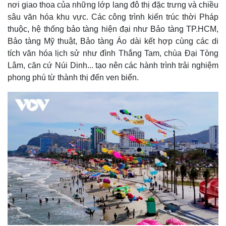
nơi giao thoa của những lớp lang đô thị đặc trưng và chiều
sâu văn hóa khu vực. Các công trình kiến trúc thời Pháp
thuộc, hệ thống bảo tàng hiện đại như Bảo tàng TP.HCM,
Bảo tàng Mỹ thuật, Bảo tàng Áo dài kết hợp cùng các di
tích văn hóa lịch sử như đình Thắng Tam, chùa Đại Tòng
Thế giới
Multimedia
Lâm, căn cứ Núi Dinh... tạo nên các hành trình trải nghiệm
Quan sát
Video
Cuộc sống đó đây
Ảnh
phong phú từ thành thị đến ven biển.
Hồ sơ
E-Magazine
Infographic