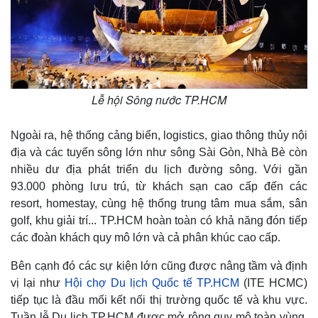
Lễ hội Sông nước TP.HCM
Ngoài ra, hệ thống cảng biển, logistics, giao thông thủy nội
địa và các tuyến sông lớn như sông Sài Gòn, Nhà Bè còn
nhiều dư địa phát triển du lịch đường sông. Với gần
93.000 phòng lưu trú, từ khách sạn cao cấp đến các
resort, homestay, cùng hệ thống trung tâm mua sắm, sân
golf, khu giải trí... TP.HCM hoàn toàn có khả năng đón tiếp
các đoàn khách quy mô lớn và cả phân khúc cao cấp.
Bên cạnh đó các sự kiện lớn cũng được nâng tầm và định
vị lại như
Hội chợ Du lịch Quốc tế TP.HCM
(ITE HCMC)
tiếp tục là đầu mối kết nối thị trường quốc tế và khu vực.
Tuần lễ Du lịch TP.HCM được mở rộng quy mô toàn vùng,