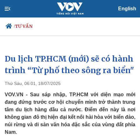
English
TƯ VẤN
/
Du lịch TP.HCM (mới) sẽ có hành
Chính trị
Xã hội
Đảng
Tin 24h
trình “Từ phố theo sông ra biển"
Tổ chức nhân sự
Dự báo thời tiết
Quốc hội
Giáo dục
Thứ Sáu, 06:01, 18/07/2025
Nhận diện sự thật
Dấu ấn VOV
Việc làm
VOV.VN - Sau sáp nhập, TP.HCM với diện mạo mới
Biển đảo
đang đứng trước cơ hội chuyển mình trở thành trung
tâm du lịch hàng đầu cả nước. Điểm đến này là nơi
không gian đô thị hiện đại kết nối hài hòa với biển đảo,
núi rừng và di sản văn hóa đặc sắc của vùng đất phía
Nam.