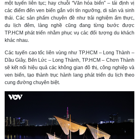
Bất động sản
Giá vàng
một tuyến liên tục; hay chuỗi “Văn hóa biển” – tái định vị
Khởi nghiệp
Tiêu dùng
các điểm đến ven biển gắn với tín ngưỡng, di sản và sinh
Tỷ giá
thái. Các sản phẩm chuyên đề như trải nghiệm ẩm thực,
Chứng khoán
du lịch đêm, làng nghề cũng đang từng bước được
Giá cà phê
TP.HCM phát triển nhằm phục vụ các đối tượng du khách
khác nhau.
Các tuyến cao tốc liên vùng như TP.HCM – Long Thành –
Dầu Giây, Bến Lức – Long Thành, TP.HCM – Chơn Thành
sẽ kết nối hiệu quả các không gian đô thị, công nghiệp và
ven biển, tạo thành trục hành lang phát triển du lịch theo
cung đường chuyên biệt.