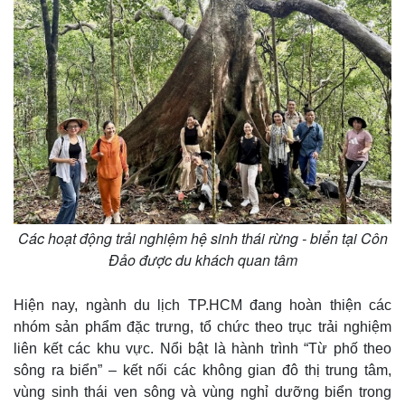
Các hoạt động trải nghiệm hệ sinh thái rừng - biển tại Côn
Đảo được du khách quan tâm
Hiện nay, ngành du lịch TP.HCM đang hoàn thiện các
nhóm sản phẩm đặc trưng, tổ chức theo trục trải nghiệm
liên kết các khu vực. Nổi bật là hành trình “Từ phố theo
sông ra biển” – kết nối các không gian đô thị trung tâm,
Kinh tế
Thị trường
vùng sinh thái ven sông và vùng nghỉ dưỡng biển trong