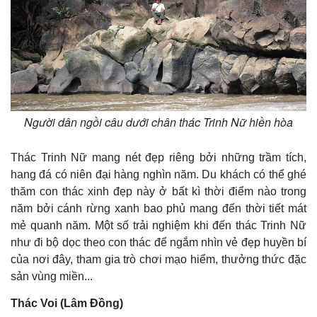
Người dân ngồi câu dưới chân thác Trinh Nữ hiền hòa
Thác Trinh Nữ mang nét đẹp riêng bởi những trầm tích,
hang đá có niên đại hàng nghìn năm. Du khách có thể ghé
thăm con thác xinh đẹp này ở bất kì thời điểm nào trong
năm bởi cánh rừng xanh bao phủ mang đến thời tiết mát
mẻ quanh năm. Một số trải nghiệm khi đến thác Trinh Nữ
như đi bộ dọc theo con thác để ngắm nhìn vẻ đẹp huyền bí
của nơi đây, tham gia trò chơi mạo hiểm, thưởng thức đặc
Kinh tế
Thị trường
sản vùng miền...
Bất động sản
Giá vàng
Khởi nghiệp
Tiêu dùng
Thác Voi (Lâm Đồng)
Tỷ giá