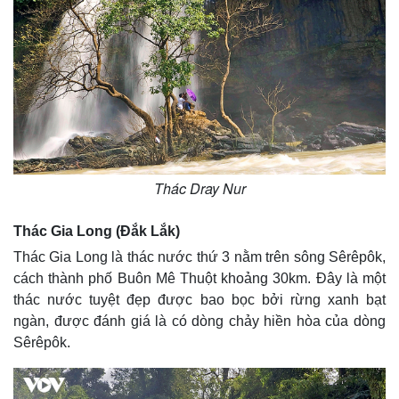
Thế giới
Multimedia
Quan sát
Video
Cuộc sống đó đây
Ảnh
Hồ sơ
E-Magazine
Infographic
Thác Dray Nur
Thác Gia Long (Đắk Lắk)
Thác Gia Long là thác nước thứ 3 nằm trên sông Sêrêpôk,
cách thành phố Buôn Mê Thuột khoảng 30km. Đây là một
thác nước tuyệt đẹp được bao bọc bởi rừng xanh bạt
ngàn, được đánh giá là có dòng chảy hiền hòa của dòng
Sêrêpôk.