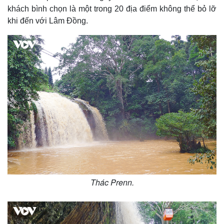
khách bình chọn là một trong 20 địa điểm không thể bỏ lỡ
khi đến với Lâm Đồng.
Pháp luật
Quân sự - Quốc phòng
Vụ án
Vũ khí
Tin nóng
Việt Nam
Tư vấn luật
Phân tích
Thác Prenn.