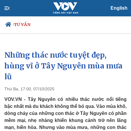
English
TƯ VẤN
/
Những thác nước tuyệt đẹp,
Chính trị
Xã hội
Đảng
Tin 24h
hùng vĩ ở Tây Nguyên mùa mưa
Tổ chức nhân sự
Dự báo thời tiết
lũ
Quốc hội
Giáo dục
Nhận diện sự thật
Dấu ấn VOV
Việc làm
Thứ Ba, 17:00, 07/10/2025
Biển đảo
VOV.VN - Tây Nguyên có nhiều thác nước nổi tiếng
bậc nhất mà du khách không thể bỏ qua. Vào mùa khô,
dòng chảy của những con thác ở Tây Nguyên có phần
mềm mại, nhẹ nhàng khiến khung cảnh trở nên lãng
mạn, hiền hòa. Nhưng vào mùa mưa, những con thác