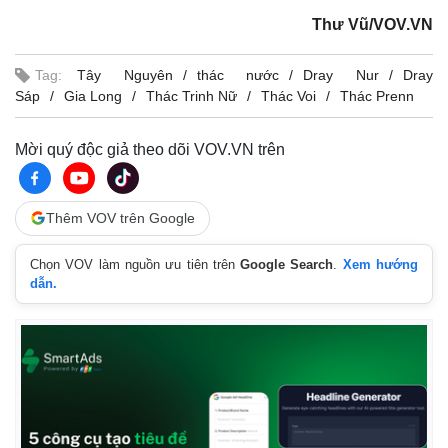
Thư Vũ/VOV.VN
Tag:
Tây Nguyên
thác nước
Dray Nur
Dray
Sáp
Gia Long
Thác Trinh Nữ
Thác Voi
Thác Prenn
Mời quý độc giả theo dõi VOV.VN trên
Thêm VOV trên Google
Chọn VOV làm nguồn ưu tiên trên
Google Search
.
Xem hướng
dẫn.
Doanh nghiệp
Công nghệ
Thông tin doanh nghiệp
Sành điệu
Doanh nghiệp 24h
Tin Công nghệ
Doanh nhân
Trải nghiệm