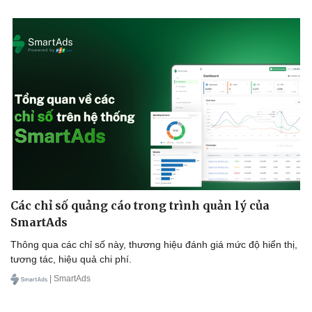
Tư vấn
Câu chuyện thời sự
Săn Tour
Đọc truyện đêm khuya
check-in
Cửa sổ tình yêu
Kể chuyện cho bé
Hạt giống tâm hồn
Các chỉ số quảng cáo trong trình quản lý của
SmartAds
Thông qua các chỉ số này, thương hiệu đánh giá mức độ hiển thị,
tương tác, hiệu quả chi phí.
| SmartAds