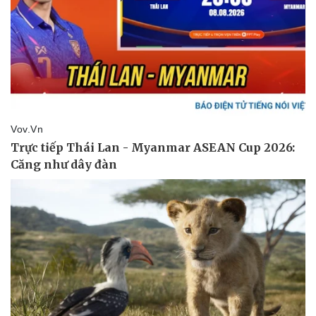
Sức khỏe
Đời sống
Dinh dưỡng - món ngon
Nhà đẹp
Cây thuốc
Blog
Sản phụ khoa
Tình yêu - Gia đình
Nhi khoa
Nam khoa
Làm đẹp - giảm cân
Phòng mạch online
Ăn sạch sống khỏe