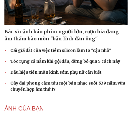
Bác sĩ cảnh báo phim người lớn, rượu bia đang
âm thầm bào mòn "bản lĩnh đàn ông"
Cái giá đắt của việc tiêm silicon làm to "cậu nhỏ"
Tóc rụng cả nắm khi gội đầu, đừng bỏ qua 5 cách này
Dấu hiệu tiền mãn kinh sớm phụ nữ cần biết
Cây đại phong cầm tấu một bản nhạc suốt 639 năm vừa
chuyển hợp âm thứ 17
ẢNH CỦA BẠN