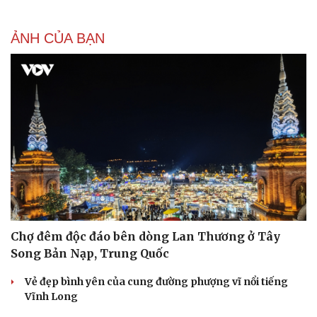
Tư vấn
Câu chuyện thời sự
Săn Tour
Đọc truyện đêm khuya
check-in
Cửa sổ tình yêu
ẢNH CỦA BẠN
Kể chuyện cho bé
Hạt giống tâm hồn
Chợ đêm độc đáo bên dòng Lan Thương ở Tây
Song Bản Nạp, Trung Quốc
Vẻ đẹp bình yên của cung đường phượng vĩ nổi tiếng
Vĩnh Long