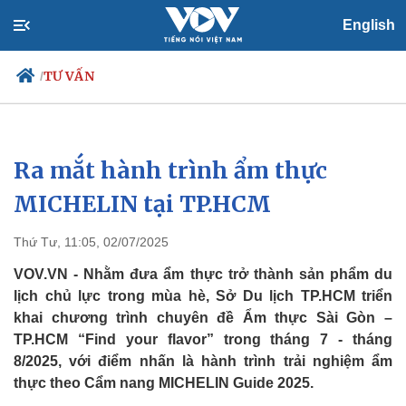
English
TƯ VẤN
/
Ra mắt hành trình ẩm thực
Chính trị
Xã hội
Đảng
Tin 24h
MICHELIN tại TP.HCM
Tổ chức nhân sự
Dự báo thời tiết
Quốc hội
Giáo dục
Thứ Tư, 11:05, 02/07/2025
Nhận diện sự thật
Dấu ấn VOV
Việc làm
VOV.VN - Nhằm đưa ẩm thực trở thành sản phẩm du
Biển đảo
lịch chủ lực trong mùa hè, Sở Du lịch TP.HCM triển
khai chương trình chuyên đề Ẩm thực Sài Gòn –
TP.HCM “Find your flavor” trong tháng 7 - tháng
8/2025, với điểm nhấn là hành trình trải nghiệm ẩm
thực theo Cẩm nang MICHELIN Guide 2025.