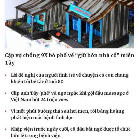
Cặp vợ chồng 9X bỏ phố về “giữ hồn nhà cổ” miền
Tây
Lời đề nghị của người tình trẻ về chuyện có con chung
khiến tôi bế tắc ở tuổi 80
Clip anh Tây 'phê' và ngơ ngác khi gội đầu massage ở
Việt Nam hút 24 triệu view
Vì một phút buông thả sau hơi men, tôi bàng hoàng
phát hiện mắc bệnh tình dục
Nhập viện trước ngày cưới, cô dâu bất ngờ được tổ chức
Du lịch
Podcast
hôn lễ trong bệnh viện