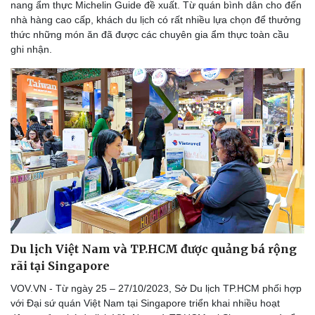
nang ẩm thực Michelin Guide đề xuất. Từ quán bình dân cho đến
nhà hàng cao cấp, khách du lịch có rất nhiều lựa chọn để thưởng
thức những món ăn đã được các chuyên gia ẩm thực toàn cầu
ghi nhận.
Sức khỏe
Đời sống
Dinh dưỡng - món ngon
Nhà đẹp
Du lịch Việt Nam và TP.HCM được quảng bá rộng
Cây thuốc
Blog
rãi tại Singapore
Sản phụ khoa
Tình yêu - Gia đình
VOV.VN - Từ ngày 25 – 27/10/2023, Sở Du lịch TP.HCM phối hợp
Nhi khoa
với Đại sứ quán Việt Nam tại Singapore triển khai nhiều hoạt
Nam khoa