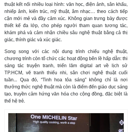
thuật kết nối nhiều loại hình: văn học, điện ảnh, sân khấu,
nhiếp ảnh, kiến trúc, mỹ thuật, âm nhạc… theo cách tiếp
cận mới mẻ và đầy cảm xúc. Không gian trưng bày được
thiết kế đa lớp, cho phép người tham quan tương tác,
khám phá và cảm nhận chiều sâu nghệ thuật bằng cả thị
giác, thính giác và xúc giác.
Song song với các nội dung trình chiếu nghệ thuật,
chương trình còn tổ chức các hoạt động bên lề hấp dẫn: thi
sáng tác truyện tranh, triển lãm digital art về lịch sử
TP.HCM, vẽ tranh thiếu nhi, sân chơi nghệ thuật cuối
tuần... Qua đó, “Tinh hoa tỏa sáng” không chỉ là nơi
thưởng thức nghệ thuật mà còn là điểm đến giáo dục sáng
tạo, truyền cảm hứng văn hóa cho cộng đồng, đặc biệt là
thế hệ trẻ.