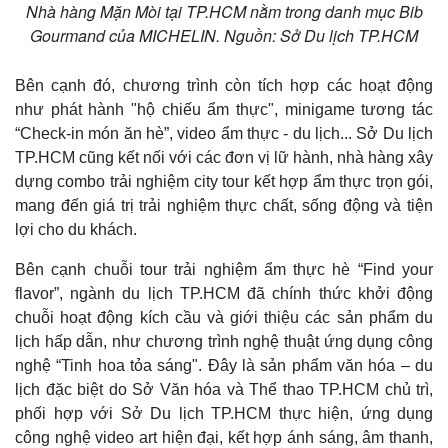
Nhà hàng Mặn Mòi tại TP.HCM nằm trong danh mục Bib
Gourmand của MICHELIN. Nguồn: Sở Du lịch TP.HCM
Bên cạnh đó, chương trình còn tích hợp các hoạt động
như phát hành "hộ chiếu ẩm thực", minigame tương tác
“Check-in món ăn hè”, video ẩm thực - du lịch... Sở Du lịch
TP.HCM cũng kết nối với các đơn vị lữ hành, nhà hàng xây
dựng combo trải nghiệm city tour kết hợp ẩm thực trọn gói,
mang đến giá trị trải nghiệm thực chất, sống động và tiện
lợi cho du khách.
Bên cạnh chuỗi tour trải nghiệm ẩm thực hè “Find your
flavor”, ngành du lịch TP.HCM đã chính thức khởi động
chuỗi hoạt động kích cầu và giới thiệu các sản phẩm du
lịch hấp dẫn, như chương trình nghệ thuật ứng dụng công
nghệ “Tinh hoa tỏa sáng". Đây là sản phẩm văn hóa – du
lịch đặc biệt do Sở Văn hóa và Thể thao TP.HCM chủ trì,
phối hợp với Sở Du lịch TP.HCM thực hiện, ứng dụng
công nghệ video art hiện đại, kết hợp ánh sáng, âm thanh,