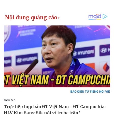
Thể thao
Ô tô - Xe máy
Bóng đá
Ô tô
Lịch thi đấu bóng đá
Xe máy
Thế giới thể thao
Tư vấn
eSports
Hậu trường