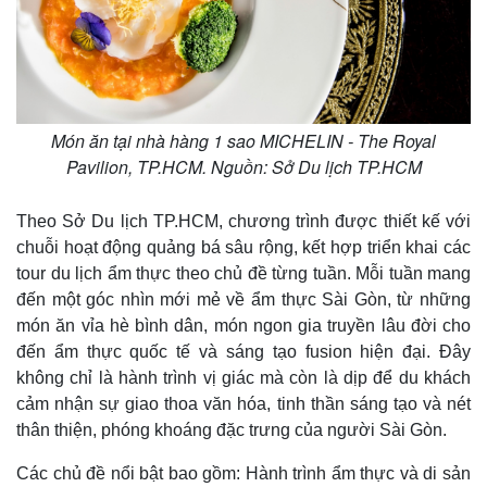
Món ăn tại nhà hàng 1 sao MICHELIN - The Royal
Pavilion, TP.HCM. Nguồn: Sở Du lịch TP.HCM
Theo Sở Du lịch TP.HCM, chương trình được thiết kế với
chuỗi hoạt động quảng bá sâu rộng, kết hợp triển khai các
tour du lịch ẩm thực theo chủ đề từng tuần. Mỗi tuần mang
đến một góc nhìn mới mẻ về ẩm thực Sài Gòn, từ những
món ăn vỉa hè bình dân, món ngon gia truyền lâu đời cho
đến ẩm thực quốc tế và sáng tạo fusion hiện đại. Đây
không chỉ là hành trình vị giác mà còn là dịp để du khách
cảm nhận sự giao thoa văn hóa, tinh thần sáng tạo và nét
thân thiện, phóng khoáng đặc trưng của người Sài Gòn.
Các chủ đề nổi bật bao gồm: Hành trình ẩm thực và di sản