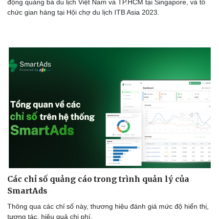
động quảng bá du lịch Việt Nam và TP.HCM tại Singapore, và tổ
Làm đẹp - giảm cân
chức gian hàng tại Hội chợ du lịch ITB Asia 2023.
Phòng mạch online
Ăn sạch sống khỏe
Các chỉ số quảng cáo trong trình quản lý của
SmartAds
Thông qua các chỉ số này, thương hiệu đánh giá mức độ hiển thị,
tương tác, hiệu quả chi phí.