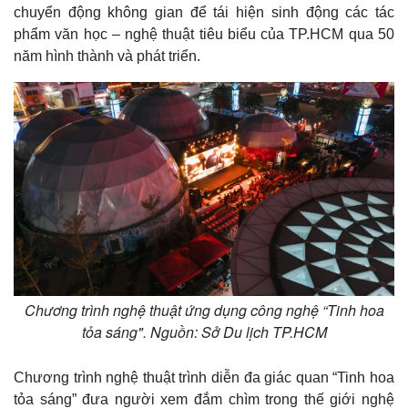
chuyển động không gian để tái hiện sinh động các tác
phẩm văn học – nghệ thuật tiêu biểu của TP.HCM qua 50
năm hình thành và phát triển.
Kinh tế
Thị trường
Bất động sản
Giá vàng
Khởi nghiệp
Tiêu dùng
Tỷ giá
Chương trình nghệ thuật ứng dụng công nghệ “Tinh hoa
Chứng khoán
tỏa sáng". Nguồn: Sở Du lịch TP.HCM
Giá cà phê
Chương trình nghệ thuật trình diễn đa giác quan “Tinh hoa
tỏa sáng” đưa người xem đắm chìm trong thế giới nghệ