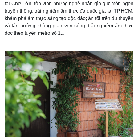
tại Chợ Lớn; tôn vinh những nghệ nhân gìn giữ món ngon
Thế giới
Multimedia
truyền thống; trải nghiệm ẩm thực đa quốc gia tại TP.HCM;
Quan sát
Video
khám phá ẩm thực sáng tạo độc đáo; ăn tối trên du thuyền
Cuộc sống đó đây
Ảnh
và tận hưởng không gian ven sông; trải nghiệm ẩm thực
Hồ sơ
E-Magazine
dọc theo tuyến metro số 1...
Infographic