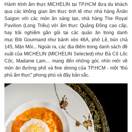
Hành trình ẩm thực MICHELIN tại TP.HCM đưa du khách
qua các không gian ẩm thực tinh tế như nhà hàng Ănăn
Saigon với các món ăn sáng tạo, nhà hàng The Royal
Pavilion (Long Triều) với ẩm thực Quảng Đông cao cấp,
hay trải nghiệm gần gũi tại các quán ăn trong danh
mục Bib Gourmand như bánh xèo 46A, phở Lệ, bún chả
145, Mặn Mòi... Ngoài ra, các địa điểm trong danh sách đề
xuất của MICHELIN (MICHELIN Selected) như Bà Cô Lốc
Cốc, Madame Lam… mang đến những góc nhìn mới về
món ăn đường phố và fine dining của TP.HCM - một “thủ
phủ ẩm thực” phong phú và đầy bản sắc.