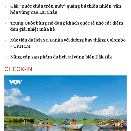
Giải “Bước chân trên mây” quảng bá thiên nhiên, văn
hóa vùng cao Lai Châu
Trung Quốc bùng nổ dòng khách quốc tế nhờ các điểm
đến giải nhiệt mùa hè
Xúc tiến du lịch Sri Lanka với đường bay thẳng Colombo
- TP.HCM
Văn hóa
Giải trí
Nâng cấp sản phẩm du lịch tại vùng biển Đắk Lắk
Sân khấu - Điện ảnh
Nghệ sĩ
CHECK-IN
Văn học
Thời trang
Âm nhạc
Sao Việt
Di sản