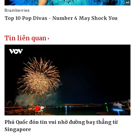
Doanh nghiệp
Công nghệ
Thông tin doanh nghiệp
Sành điệu
Tin liên quan
Doanh nghiệp 24h
Tin Công nghệ
Doanh nhân
Trải nghiệm
Vì cộng đồng
Chuyển đổi số
Phú Quốc đón tin vui nhờ đường bay thẳng từ
Singapore