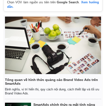
Chọn VOV làm nguồn ưu tiên trên
Google Search
.
Xem hướng
dẫn.
Pháp luật
Quân sự - Quốc phòng
Vụ án
Vũ khí
Tin nóng
Việt Nam
Tư vấn luật
Phân tích
Tổng quan về hình thức quảng cáo Brand Video Ads trên
SmartAds
Định nghĩa, vị trí hiển thị, quy cách nội dung, cách thiết lập và tối ưu
Brand Video Ads.
SmartAds chính thức ra mắt tính năng