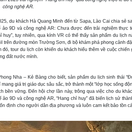
công nghệ AR.
025, du khách Hà Quang Minh đến từ Sapa, Lào Cai chia sẻ sa
tế ảo 9D và công nghệ AR: Chưa được đến trải nghiệm thực t
uy”, tuy nhiên, qua kính VR có thể thấy sản phẩm du lịch nà
 Zil trên đường mòn Trường Sơn, đi bộ khám phá phong cảnh đặ
đó, tour du lịch còn khiến du khách hiểu thêm về cuộc chiến 
ơng đất nước mình.
hong Nha – Kẻ Bàng cho biết, sản phẩm du lịch sinh thái “
mang giá trị giáo dục sâu sắc, trở thành một “lớp học sống độ
ch bền vững. Đến hội chợ lần này, trông qua việc cho du khách
 ảo 9D và công nghệ AR, “Hang chỉ huy” đã biến lịch sử thàn
c ổn định cho người dân địa phương và luôn cam kết bảo tồn cá