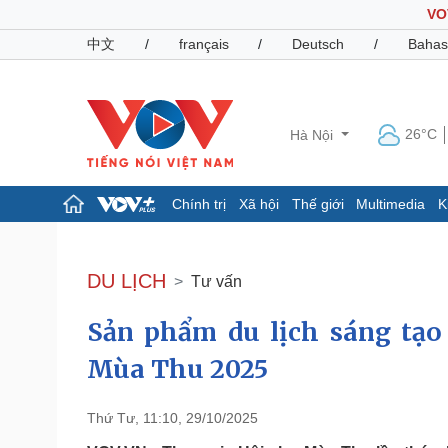
VO
中文
/
français
/
Deutsch
/
Bahas
26°C
Hà Nội
Chính trị
Xã hội
Thế giới
Multimedia
K
Chính trị
Xã hội
Đảng
Tin 24h
DU LỊCH
Tư vấn
Tổ chức nhân sự
Dự báo thời tiết
Quốc hội
Giáo dục
Sản phẩm du lịch sáng tạo
Nhận diện sự thật
Dấu ấn VOV
Việc làm
Mùa Thu 2025
Biển đảo
Pháp luật
Quân sự - Quốc phòng
Thứ Tư, 11:10, 29/10/2025
Vụ án
Vũ khí