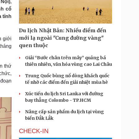
Nội),
Doanh nghiệp 24h
Tin Công nghệ
nh cổ
Doanh nhân
Trải nghiệm
 tỉnh
ì cộng đồng
Chuyển đổi số
Du lịch Nhật Bản: Nhiều điểm đến
u lịch
Podcast
mới lạ ngoài "Cung đường vàng"
 giới
Tư vấn
Câu chuyện thời sự
quen thuộc
tháng
Săn Tour
Đọc truyện đêm khuya
heck-in
Cửa sổ tình yêu
Giải “Bước chân trên mây” quảng bá
Kể chuyện cho bé
thiên nhiên, văn hóa vùng cao Lai Châu
n thứ
Hạt giống tâm hồn
chức,
Trung Quốc bùng nổ dòng khách quốc
i đoạn
tế nhờ các điểm đến giải nhiệt mùa hè
Xúc tiến du lịch Sri Lanka với đường
bay thẳng Colombo - TP.HCM
Nâng cấp sản phẩm du lịch tại vùng
biển Đắk Lắk
CHECK-IN