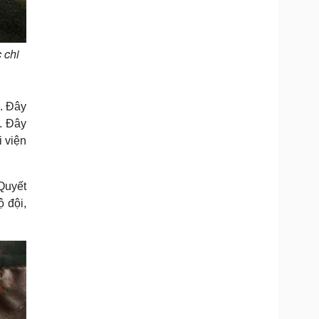
 chi
. Đây
ỹ. Đây
i viện
Quyết
 đội,