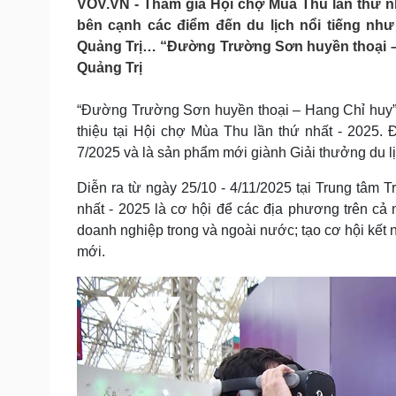
VOV.VN - Tham gia Hội chợ Mùa Thu lần thứ nhấ
Tin nóng
Việt Nam
bên cạnh các điểm đến du lịch nổi tiếng nh
Tư vấn luật
Phân tích
Quảng Trị… “Đường Trường Sơn huyền thoại – 
Quảng Trị
Sức khỏe
Đời sống
“Đường Trường Sơn huyền thoại – Hang Chỉ huy” 
Dinh dưỡng - món ngon
Nhà đẹp
thiệu tại Hội chợ Mùa Thu lần thứ nhất - 2025.
Cây thuốc
Blog
7/2025 và là sản phẩm mới giành Giải thưởng du l
Sản phụ khoa
Tình yêu - Gia đình
Nhi khoa
Diễn ra từ ngày 25/10 - 4/11/2025 tại Trung tâm 
Nam khoa
nhất - 2025 là cơ hội để các địa phương trên cả
Làm đẹp - giảm cân
doanh nghiệp trong và ngoài nước; tạo cơ hội kết nố
Phòng mạch online
Ăn sạch sống khỏe
mới.
Cải chính