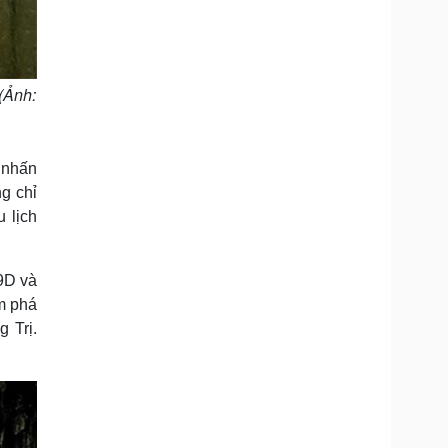
(Ảnh:
 nhấn
g chỉ
 lịch
9D và
m phá
 Trị.