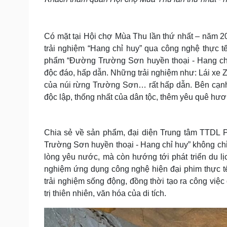
Có mặt tại Hội chợ Mùa Thu lần thứ nhất – năm 2
trải nghiệm “Hang chỉ huy” qua công nghệ thực 
phẩm “Đường Trường Sơn huyền thoại - Hang chỉ h
độc đáo, hấp dẫn. Những trải nghiệm như: Lái xe
của núi rừng Trường Sơn… rất hấp dẫn. Bên cạnh 
độc lập, thống nhất của dân tộc, thêm yêu quê hư
Chia sẻ về sản phẩm, đại diện Trung tâm TTDL P
Trường Sơn huyền thoại - Hang chỉ huy” không chỉ 
lòng yêu nước, mà còn hướng tới phát triển du lị
nghiệm ứng dụng công nghệ hiện đại phim thực tế
trải nghiệm sống động, đồng thời tạo ra công việ
trị thiên nhiên, văn hóa của di tích.