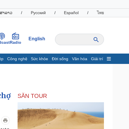
ສາລາວ
/
Русский
/
Español
/
ไทย
English
dcast
Radio
ệp
Công nghệ
Sức khỏe
Đời sống
Văn hóa
Giải trí
inh tế
Thị trường
ất động sản
Giá vàng
hởi nghiệp
Tiêu dùng
Tỷ giá
chợ
SĂN TOUR
Chứng khoán
Giá cà phê
oanh nghiệp
Công nghệ
hông tin doanh nghiệp
Sành điệu