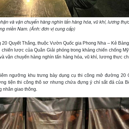
 nhận và vận chuyển hàng nghìn tấn hàng hóa, vũ khí, lương thực
ờng miền Nam. (Ảnh: đơn vị cung cấp)
ờng 20 Quyết Thắng, thuộc Vườn Quốc gia Phong Nha – Kẻ Bàng
cần chiến lược của Quân Giải phóng trong kháng chiến chống M
n và vận chuyển hàng nghìn tấn hàng hóa, vũ khí, lương thực ch
hiêm ngưỡng khu trưng bày dụng cụ thi công mở đường 20 
ng tiện thi công thô sơ nhưng chứa đựng ý chí sắt đá của Bộ
g nhân giao thông.