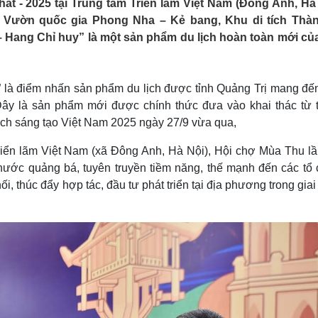
t - 2025 tại Trung tâm Triển lãm Việt Nam (Đông Anh, Hà 
Lịch thi đấu bóng đá
Xe máy
ư Vườn quốc gia Phong Nha – Kẻ bang, Khu di tích Thà
Thế giới thể thao
Tư vấn
Hang Chỉ huy” là một sản phẩm du lịch hoàn toàn mới của
eSports
V
Hậu trường
Văn hóa
Giải trí
D
là điểm nhấn sản phẩm du lịch được tỉnh Quảng Trị mang đến
Sân khấu - Điện ảnh
Nghệ sĩ
 Đây là sản phẩm mới được chính thức đưa vào khai thác từ 
Văn học
Thời trang
ịch sáng tạo Việt Nam 2025 ngày 27/9 vừa qua,
Âm nhạc
Sao Việt
c
Di sản
Triển lãm Việt Nam (xã Đông Anh, Hà Nội), Hội chợ Mùa Thu lầ
 nước quảng bá, tuyên truyền tiềm năng, thế mạnh đến các tổ 
i, thúc đẩy hợp tác, đầu tư phát triển tại địa phương trong gia