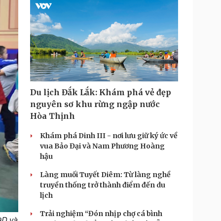
Du lịch Đắk Lắk: Khám phá vẻ đẹp
nguyên sơ khu rừng ngập nước
Hòa Thịnh
Khám phá Dinh III - nơi lưu giữ ký ức về
vua Bảo Đại và Nam Phương Hoàng
hậu
Làng muối Tuyết Diêm: Từ làng nghề
truyền thống trở thành điểm đến du
lịch
Trải nghiệm “Đón nhịp chợ cá bình
9D và