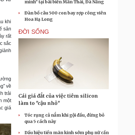
minh” tại bãi biển Mân Thái, Đà Nẵng
Đàn bồ câu 500 con bay rợp công viên
Hoa Hạ Long
u khi
ế sản
ĐỜI SỐNG
y rất
c sắc
giành
Đường
ng” về
 trải
Cái giá đắt của việc tiêm silicon
h một
làm to "cậu nhỏ"
c giá
Tóc rụng cả nắm khi gội đầu, đừng bỏ
qua 5 cách này
Dấu hiệu tiền mãn kinh sớm phụ nữ cần