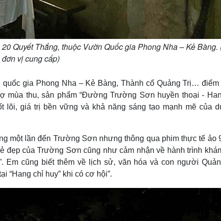
ng 20 Quyết Thắng, thuộc Vườn Quốc gia Phong Nha – Kẻ Bàng. 
đơn vị cung cấp)
 quốc gia Phong Nha – Kẻ Bàng, Thành cổ Quảng Trị… điểm
i chợ mùa thu, sản phẩm “Đường Trường Sơn huyền thoại - Han
ốt lõi, giá trị bền vững và khả năng sáng tạo mạnh mẽ của du
từng một lần đến Trường Sơn nhưng thông qua phim thực tế ảo 
vẻ đẹp của Trường Sơn cũng như cảm nhận về hành trình khá
 Em cũng biết thêm về lịch sử, văn hóa và con người Quảng
ại “Hang chỉ huy” khi có cơ hội”.