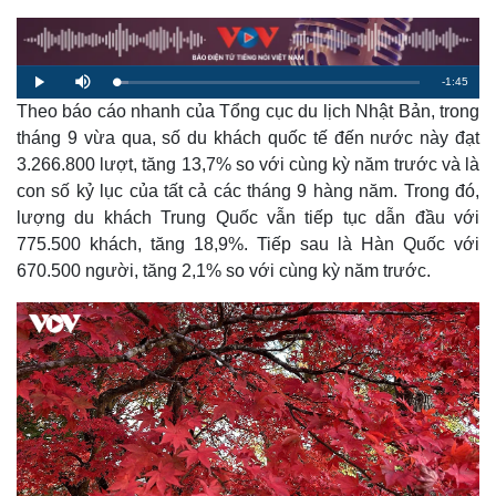
R
-
1:45
L
P
M
o
l
u
a
Theo báo cáo nhanh của Tổng cục du lịch Nhật Bản, trong
a
t
e
d
y
e
e
tháng 9 vừa qua, số du khách quốc tế đến nước này đạt
d
m
:
3.266.800 lượt, tăng 13,7% so với cùng kỳ năm trước và là
3
.
a
8
con số kỷ lục của tất cả các tháng 9 hàng năm. Trong đó,
9
%
lượng du khách Trung Quốc vẫn tiếp tục dẫn đầu với
i
775.500 khách, tăng 18,9%. Tiếp sau là Hàn Quốc với
n
670.500 người, tăng 2,1% so với cùng kỳ năm trước.
i
n
g
T
i
m
e