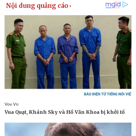
Thể thao
Ô tô - Xe máy
Bóng đá
Ô tô
Lịch thi đấu bóng đá
Xe máy
Thế giới thể thao
Tư vấn
eSports
Hậu trường