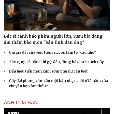
Du lịch
Podcast
Tư vấn
Câu chuyện thời sự
Săn Tour
Đọc truyện đêm khuya
check-in
Cửa sổ tình yêu
Kể chuyện cho bé
Hạt giống tâm hồn
Bác sĩ cảnh báo phim người lớn, rượu bia đang
âm thầm bào mòn "bản lĩnh đàn ông"
Cái giá đắt của việc tiêm silicon làm to "cậu nhỏ"
Tóc rụng cả nắm khi gội đầu, đừng bỏ qua 5 cách này
Dấu hiệu tiền mãn kinh sớm phụ nữ cần biết
Cây đại phong cầm tấu một bản nhạc suốt 639 năm vừa
chuyển hợp âm thứ 17
ẢNH CỦA BẠN