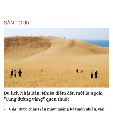
SĂN TOUR
Văn hóa
Giải trí
Sân khấu - Điện ảnh
Nghệ sĩ
Văn học
Thời trang
Âm nhạc
Sao Việt
Di sản
Du lịch Nhật Bản: Nhiều điểm đến mới lạ ngoài
"Cung đường vàng" quen thuộc
Giải “Bước chân trên mây” quảng bá thiên nhiên, văn