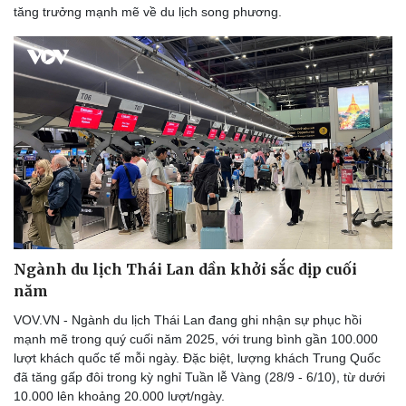
Sức khỏe
Đời sống
tăng trưởng mạnh mẽ về du lịch song phương.
Dinh dưỡng - món ngon
Nhà đẹp
Cây thuốc
Blog
Sản phụ khoa
Tình yêu - Gia đình
Nhi khoa
Nam khoa
Làm đẹp - giảm cân
Phòng mạch online
Ăn sạch sống khỏe
Ngành du lịch Thái Lan dần khởi sắc dịp cuối
năm
VOV.VN - Ngành du lịch Thái Lan đang ghi nhận sự phục hồi
mạnh mẽ trong quý cuối năm 2025, với trung bình gần 100.000
lượt khách quốc tế mỗi ngày. Đặc biệt, lượng khách Trung Quốc
đã tăng gấp đôi trong kỳ nghỉ Tuần lễ Vàng (28/9 - 6/10), từ dưới
10.000 lên khoảng 20.000 lượt/ngày.