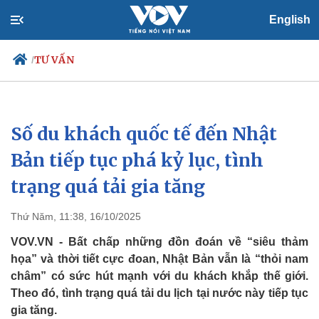
English
TƯ VẤN
/
Số du khách quốc tế đến Nhật
Chính trị
Xã hội
Đảng
Tin 24h
Bản tiếp tục phá kỷ lục, tình
Tổ chức nhân sự
Dự báo thời tiết
trạng quá tải gia tăng
Quốc hội
Giáo dục
Nhận diện sự thật
Dấu ấn VOV
Việc làm
Thứ Năm, 11:38, 16/10/2025
Biển đảo
VOV.VN - Bất chấp những đồn đoán về “siêu thảm
họa” và thời tiết cực đoan, Nhật Bản vẫn là “thỏi nam
châm” có sức hút mạnh với du khách khắp thế giới.
Theo đó, tình trạng quá tải du lịch tại nước này tiếp tục
gia tăng.