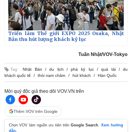
Triển lãm Thế giới EXPO 2025 Osaka, Nhật
Bản thu hút lượng khách kỷ lục
Tuấn Nhật/VOV-Tokyo
Tag:
Nhật Bản
du lịch
phá kỷ lục
quá tải
du
khách quốc tế
thỏi nam châm
hút khách
Hàn Quốc
Mời quý độc giả theo dõi VOV.VN trên
Pháp luật
Quân sự - Quốc phòng
Thêm VOV trên Google
Vụ án
Vũ khí
Tin nóng
Việt Nam
Tư vấn luật
Phân tích
Chọn VOV làm nguồn ưu tiên trên
Google Search
.
Xem hướng
dẫn.