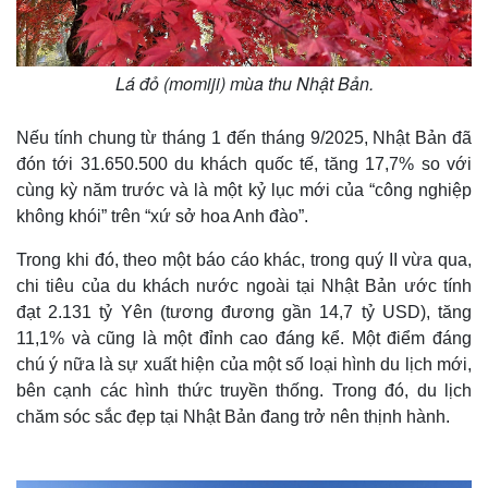
Lá đỏ (momiji) mùa thu Nhật Bản.
Nếu tính chung từ tháng 1 đến tháng 9/2025, Nhật Bản đã
đón tới 31.650.500 du khách quốc tế, tăng 17,7% so với
cùng kỳ năm trước và là một kỷ lục mới của “công nghiệp
không khói” trên “xứ sở hoa Anh đào”.
Trong khi đó, theo một báo cáo khác, trong quý II vừa qua,
chi tiêu của du khách nước ngoài tại Nhật Bản ước tính
đạt 2.131 tỷ Yên (tương đương gần 14,7 tỷ USD), tăng
11,1% và cũng là một đỉnh cao đáng kể. Một điểm đáng
chú ý nữa là sự xuất hiện của một số loại hình du lịch mới,
bên cạnh các hình thức truyền thống. Trong đó, du lịch
chăm sóc sắc đẹp tại Nhật Bản đang trở nên thịnh hành.
Thế giới
Multimedia
Quan sát
Video