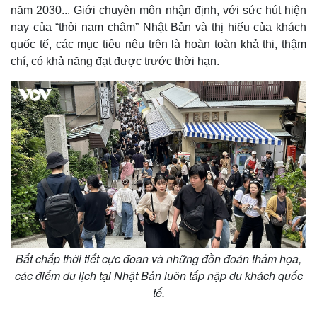
năm 2030... Giới chuyên môn nhận định, với sức hút hiện
nay của “thỏi nam châm” Nhật Bản và thị hiếu của khách
quốc tế, các mục tiêu nêu trên là hoàn toàn khả thi, thậm
chí, có khả năng đạt được trước thời hạn.
Kinh tế
Thị trường
Bất động sản
Giá vàng
Khởi nghiệp
Tiêu dùng
Tỷ giá
Chứng khoán
Giá cà phê
Bất chấp thời tiết cực đoan và những đồn đoán thảm họa,
các điểm du lịch tại Nhật Bản luôn tấp nập du khách quốc
tế.