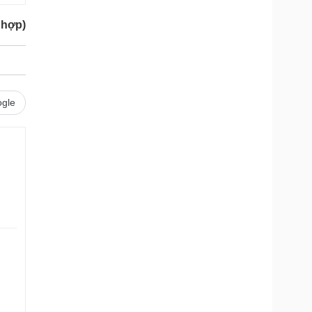
 hợp)
gle
.