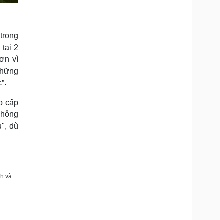
trong
tại 2
ơn vì
 những
c”.
o cấp
không
", dù
ch và