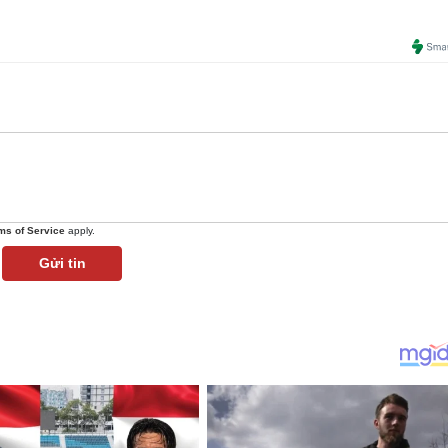
ms of Service
apply.
Gửi tin