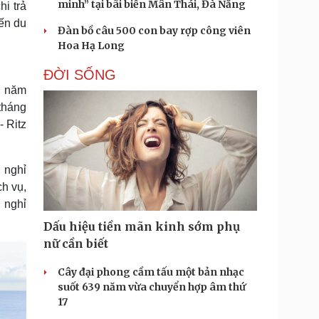
minh” tại bãi biển Mân Thái, Đà Nẵng
i trả
ến du
Đàn bồ câu 500 con bay rợp công viên
Hoa Hạ Long
ĐỜI SỐNG
i năm
tháng
- Ritz
u nghỉ
ch vụ,
 nghỉ
Dấu hiệu tiền mãn kinh sớm phụ
nữ cần biết
Cây đại phong cầm tấu một bản nhạc
suốt 639 năm vừa chuyển hợp âm thứ
17