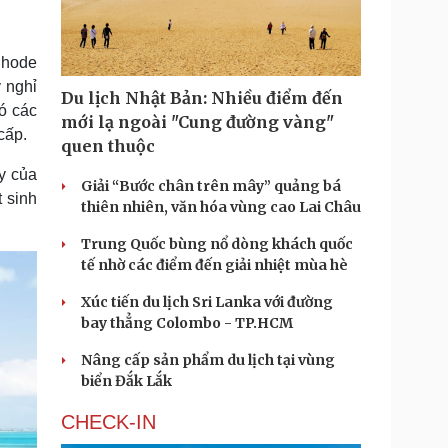
Doanh nghiệp 24h
Tin Công nghệ
Doanh nhân
Trải nghiệm
ì cộng đồng
Chuyển đổi số
Rhode
 nghỉ
Du lịch Nhật Bản: Nhiều điểm đến
u lịch
Podcast
ó các
mới lạ ngoài "Cung đường vàng"
cấp.
Tư vấn
Câu chuyện thời sự
quen thuộc
Săn Tour
Đọc truyện đêm khuya
y của
heck-in
Cửa sổ tình yêu
Giải “Bước chân trên mây” quảng bá
 sinh
Kể chuyện cho bé
thiên nhiên, văn hóa vùng cao Lai Châu
Hạt giống tâm hồn
Trung Quốc bùng nổ dòng khách quốc
tế nhờ các điểm đến giải nhiệt mùa hè
Xúc tiến du lịch Sri Lanka với đường
bay thẳng Colombo - TP.HCM
Nâng cấp sản phẩm du lịch tại vùng
biển Đắk Lắk
CHECK-IN