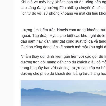
Khi giá vé máy bay, khách sạn và ăn uống bên ng
cao cũng đang hướng đến những chuyến đi có chi p
lịch tự do với sự phóng khoáng về mặt chi tiêu khô
Lượng tìm kiếm trên Hotels.com trong khoảng nử
ngoái. Tập đoàn Hyatt cho biết các khu nghỉ dưỡn
đầu năm nay, gần như đạt công suất tối đa và tăng
Carlton cũng đang lên kế hoạch mở một khu nghỉ 
Nhằm thay đổi định kiến gắn liền với các gói du l
dưỡng trọn gói mang đến cho du khách giàu có một 
trang bị quầy bar với các loại rượu cao cấp và 
dưỡng cho phép du khách đến bằng trực thăng hoặ