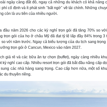
oài ngày càng đắt đỏ, ngay cả những du khách có khả năng ch
hí cố định và ít phát sinh "bất ngờ" về tài chính. Những chuy
ng còn là ưu tiên của nhiều người.
a đầu năm 2026 cho các kỳ nghỉ trọn gói đã tăng 70% so vớ
g trọn gói của họ ở châu Mỹ đã đạt tỷ lệ lấp đầy 84% trong 3 
 so với năm trước. Ngay cả biểu tượng của du lịch sang trọng 
dưỡng trọn gói ở Cancun, Mexico vào năm 2027.
ịch giá rẻ và các bữa ăn tự chọn (buffet), ngày càng nhiều kh
kỳ nghỉ cao cấp. Nhiều resort trọn gói đã bắt đầu nâng cấp dị
bổ sung các nhà hàng sang trọng. Cao cấp hơn nữa, một số khu
c du thuyền riêng.