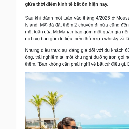
Tin nóng
Việt Nam
giữa thời điểm kinh tế bất ổn hiện nay.
Tư vấn luật
Phân tích
Sau khi dành một tuần vào tháng 4/2026 ở Mous
Island, Mỹ) đã đặt thêm 2 chuyến đi nữa cũng đến
Sức khỏe
Đời sống
một tuần của McMahan bao gồm một quản gia riêng 
dịch vụ bao gồm trị liệu, nếm thử rượu whisky và 
Dinh dưỡng - món ngon
Nhà đẹp
Cây thuốc
Blog
Nhưng điều thực sự đáng giá đối với du khách 6
Sản phụ khoa
Tình yêu - Gia đình
ông, trải nghiệm tại một khu nghỉ dưỡng trọn gói
Nhi khoa
Nam khoa
thêm. “Bạn không cần phải nghĩ về bất cứ điều gì.
Làm đẹp - giảm cân
Phòng mạch online
Ăn sạch sống khỏe
Cải chính