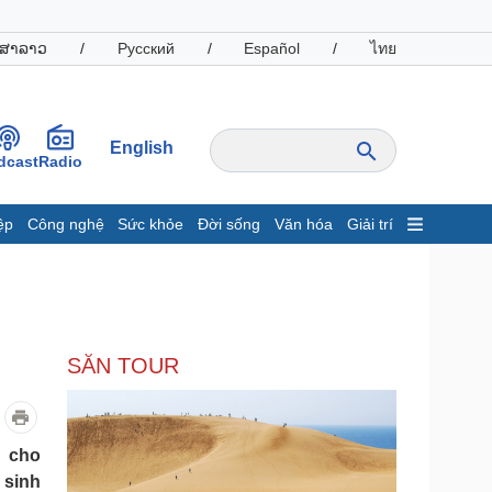
ສາລາວ
/
Русский
/
Español
/
ไทย
English
dcast
Radio
ệp
Công nghệ
Sức khỏe
Đời sống
Văn hóa
Giải trí
inh tế
Thị trường
ất động sản
Giá vàng
hởi nghiệp
Tiêu dùng
Tỷ giá
SĂN TOUR
Chứng khoán
Giá cà phê
oanh nghiệp
Công nghệ
h cho
 sinh
hông tin doanh nghiệp
Sành điệu