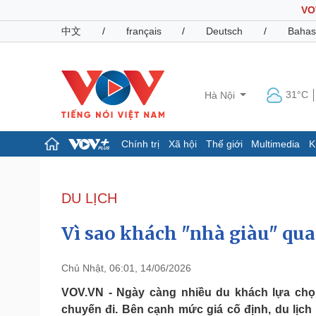
VO
中文
/
français
/
Deutsch
/
Bahas
31°C
Hà Nội
Chính trị
Xã hội
Thế giới
Multimedia
K
Chính trị
Xã hội
Đảng
Tin 24h
DU LỊCH
Tổ chức nhân sự
Dự báo thời tiết
Quốc hội
Giáo dục
Vì sao khách "nhà giàu" quay
Nhận diện sự thật
Dấu ấn VOV
Việc làm
Biển đảo
Chủ Nhật, 06:01, 14/06/2026
Pháp luật
Quân sự - Quốc phòng
VOV.VN - Ngày càng nhiều du khách lựa chọn 
chuyến đi. Bên cạnh mức giá cố định, du lịch t
Vụ án
Vũ khí