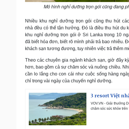
Mô hình nghỉ dưỡng trọn gói cũng đang ph
Nhiều khu nghỉ dưỡng trọn gói cũng thu hút cá
nhà đều có thể tận hưởng. Đó là điều thu hút du 
khu nghỉ dưỡng trọn gói ở Sri Lanka trong 10 ng
đã biết hóa đơn, biết rõ mình phải trả bao nhiêu.
khách sạn tương đương, tuy nhiên việc trả thêm một 
Theo các chuyên gia ngành khách sạn, giờ đây k
hơn, bao gồm cả sự chăm sóc và nuông chiều. Nhi
cần lo lắng cho con cái như cuộc sống hàng ngày
chỉ trong vài ngày của chuyến nghỉ dưỡng.
3 resort Việt nh
VOV.VN - Giải thưởng De
chăm sóc sức khỏe trên t