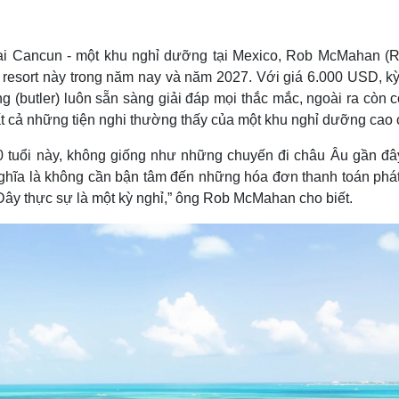
Lịch thi đấu bóng đá
Xe máy
Thế giới thể thao
Tư vấn
eSports
V
ai Cancun - một khu nghỉ dưỡng tại Mexico, Rob McMahan (
Hậu trường
 resort này trong năm nay và năm 2027. Với giá 6.000 USD, kỳ
Văn hóa
Giải trí
D
(butler) luôn sẵn sàng giải đáp mọi thắc mắc, ngoài ra còn c
tất cả những tiện nghi thường thấy của một khu nghỉ dưỡng cao 
Sân khấu - Điện ảnh
Nghệ sĩ
Văn học
Thời trang
0 tuổi này, không giống như những chuyến đi châu Âu gần đâ
Âm nhạc
Sao Việt
c
 nghĩa là không cần bận tâm đến những hóa đơn thanh toán phát
Di sản
 Đây thực sự là một kỳ nghỉ,” ông Rob McMahan cho biết.