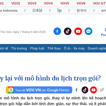
V1
VOV2
VOV3
VOV4
VOV5
VOV6
VOV GT
a Indonesia
/
日本語
/
ខ្មែរ
/
한국어
/
ພາ
Thứ Sáu, ngày 7 tháng 8 năm 2026
Po
inh tế
Thị trường
Pháp luật
Thể thao
Ô tô - Xe máy
Doanh nghi
Thế giới
Multimedia
K
Quan sát
Video
B
Cuộc sống đó đây
Ảnh
K
Hồ sơ
E-Magazine
 lại với mô hình du lịch trọn gói?
Infographic
Thể thao
Ô tô - Xe máy
D
mô hình du lịch trọn gói, thay vì tự mình lên kế hoạc
rọn gói hấp dẫn bởi tính đơn giản, sự thư thái, và ít phát
Bóng đá
Ô tô
T