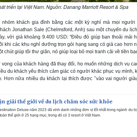
át triển tại Việt Nam. Nguồn: Danang Marriott Resort & Spa
c nhóm khách gia đình bằng các một kỳ nghỉ mà mọi người 
khách Jonathan Sale (Chelmsford, Anh) sau một chuyến du lịch 
ày, với giá khoảng 9.400 USD: “Điều đó giúp bạn thoải mái h
 Đôi khi các khu nghỉ dưỡng trọn gói hạng sang có giá cao hơn
chút giúp tôi thư giãn, nó giúp loại bỏ mọi tranh cãi về tiền bạ
ỳ vọng của khách hàng đã thay đổi, họ muốn những dịch vụ ca
ều du khách yêu thích cảm giác có người khác phục vụ mình, 
. Hơn nữa nhiều du khách lại thích được "vào vai người giàu
ận giải thế giới về du lịch chăm sóc sức khỏe
stination Deluxe năm 2023 đã vinh danh những đơn vị tốt nhất trong ngành du lị
oàn thế giới ở 25 hạng mục, trong đó có 3 resort ở Việt Nam.