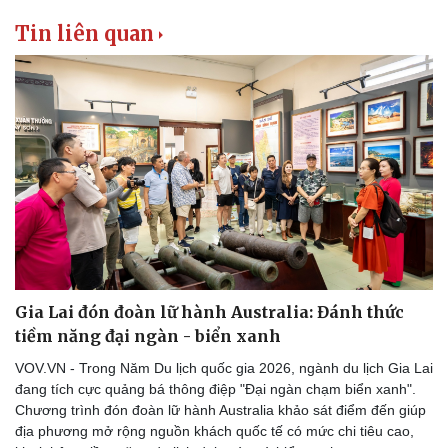
Tin liên quan
Gia Lai đón đoàn lữ hành Australia: Đánh thức
tiềm năng đại ngàn - biển xanh
VOV.VN - Trong Năm Du lịch quốc gia 2026, ngành du lịch Gia Lai
đang tích cực quảng bá thông điệp "Đại ngàn chạm biển xanh".
Chương trình đón đoàn lữ hành Australia khảo sát điểm đến giúp
địa phương mở rộng nguồn khách quốc tế có mức chi tiêu cao,
Doanh nghiệp
Công nghệ