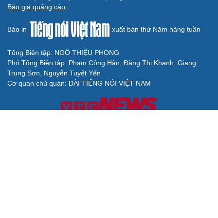
Báo giá quảng cáo
Báo in
xuất bản thứ Năm hàng tuần
Tổng Biên tập: NGÔ THIỆU PHONG
Phó Tổng Biên tập: Phạm Công Hân, Đặng Thị Khanh, Giang
Trung Sơn, Nguyễn Tuyết Yến
Cơ quan chủ quản: ĐÀI TIẾNG NÓI VIỆT NAM
Không được sao chép lại bất kỳ thông tin nào từ website này khi
chưa có sự đồng ý bằng văn bản của Báo Điện tử Tiếng nói Việt
Nam
Giấy phép số 27/GP-BVHTTDL của Bộ Văn hóa, Thể thao và Du
lịch cấp ngày 25/04/2025