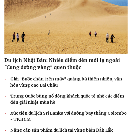
Du lịch Nhật Bản: Nhiều điểm đến mới lạ ngoài
"Cung đường vàng" quen thuộc
Văn hóa
Giải trí
Sân khấu - Điện ảnh
Nghệ sĩ
Giải “Bước chân trên mây” quảng bá thiên nhiên, văn
Văn học
Thời trang
hóa vùng cao Lai Châu
Âm nhạc
Sao Việt
Di sản
Trung Quốc bùng nổ dòng khách quốc tế nhờ các điểm
đến giải nhiệt mùa hè
Xúc tiến du lịch Sri Lanka với đường bay thẳng Colombo
- TP.HCM
Nâng cấp sản phẩm du lịch tại vùng biển Đắk Lắk