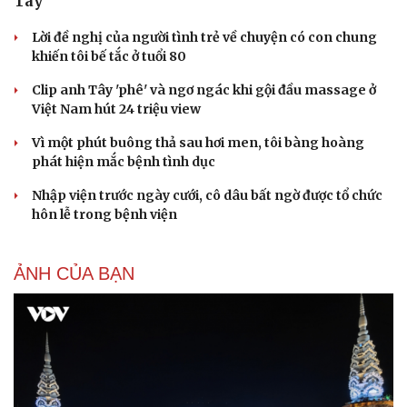
Tây
Lời đề nghị của người tình trẻ về chuyện có con chung
khiến tôi bế tắc ở tuổi 80
Du lịch
Podcast
Clip anh Tây 'phê' và ngơ ngác khi gội đầu massage ở
Tư vấn
Câu chuyện thời sự
Việt Nam hút 24 triệu view
Săn Tour
Đọc truyện đêm khuya
check-in
Cửa sổ tình yêu
Vì một phút buông thả sau hơi men, tôi bàng hoàng
Kể chuyện cho bé
phát hiện mắc bệnh tình dục
Hạt giống tâm hồn
Nhập viện trước ngày cưới, cô dâu bất ngờ được tổ chức
hôn lễ trong bệnh viện
ẢNH CỦA BẠN