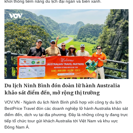
khơi thông tiềm năng du lịch đại ngàn và biển xanh.
Thông tin doanh nghiệp
Sành điệu
Doanh nghiệp 24h
Tin Công nghệ
Doanh nhân
Trải nghiệm
Vì cộng đồng
Chuyển đổi số
Du lịch Ninh Bình đón đoàn lữ hành Australia
khảo sát điểm đến, mở rộng thị trường
VOV.VN - Ngành du lịch Ninh Bình phối hợp với công ty du lịch
BestPrice Travel đón các doanh nghiệp lữ hành Australia khảo sát
điểm đến, dịch vụ tại địa phương. Đây là những công ty đang trực
tiếp tổ chức tour gửi khách Australia tới Việt Nam và khu vực
Đông Nam Á.