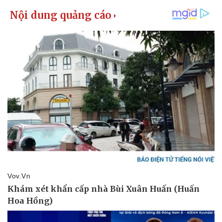
Pháp luật
Quân sự - Quốc phòng
Vụ án
Vũ khí
Tin nóng
Việt Nam
Tư vấn luật
Phân tích