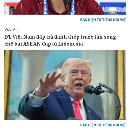
Thể thao
Ô tô - Xe máy
Bóng đá
Ô tô
Lịch thi đấu bóng đá
Xe máy
Thế giới thể thao
Tư vấn
eSports
Hậu trường