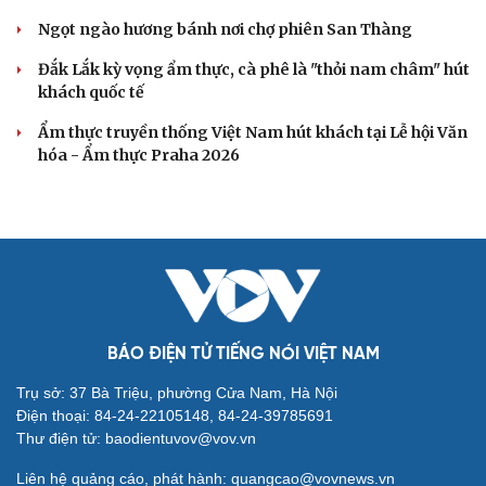
Ngọt ngào hương bánh nơi chợ phiên San Thàng
Đắk Lắk kỳ vọng ẩm thực, cà phê là "thỏi nam châm" hút
khách quốc tế
Ẩm thực truyền thống Việt Nam hút khách tại Lễ hội Văn
hóa - Ẩm thực Praha 2026
BÁO ĐIỆN TỬ TIẾNG NÓI VIỆT NAM
Trụ sở: 37 Bà Triệu, phường Cửa Nam, Hà Nội
Điện thoại: 84-24-22105148, 84-24-39785691
Thư điện tử: baodientuvov@vov.vn
Liên hệ quảng cáo, phát hành: quangcao@vovnews.vn