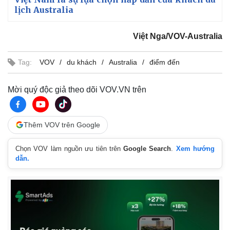
lịch Australia
Việt Nga/VOV-Australia
Tag:
VOV
du khách
Australia
điểm đến
Mời quý độc giả theo dõi VOV.VN trên
Thêm VOV trên Google
Chọn VOV làm nguồn ưu tiên trên
Google Search
.
Xem hướng
dẫn.
Kinh tế
Thị trường
Bất động sản
Giá vàng
Khởi nghiệp
Tiêu dùng