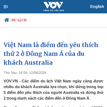
English
DU LỊCH
/
Việt Nam là điểm đến yêu thích
Chính trị
Xã hội
Đảng
Tin 24h
thứ 2 ở Đông Nam Á của du
Tổ chức nhân sự
Dự báo thời tiết
khách Australia
Quốc hội
Giáo dục
Nhận diện sự thật
Dấu ấn VOV
Việc làm
Thứ Sáu, 14:59, 12/06/2026
Biển đảo
VOV.VN - Các điểm du lịch Việt Nam ngày càng được
nhiều du khách Australia lựa chọn, khi đứng trong top
5 điểm đến yêu thích của người Australia và đứng thứ
2 trong danh sách các điểm đến ở Đông Nam Á.