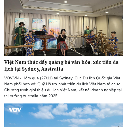
Việt Nam thúc đẩy quảng bá văn hóa, xúc tiến du
lịch tại Sydney, Australia
VOV.VN - Hôm qua (27/11) tại Sydney, Cục Du lịch Quốc gia Việt
Sức khỏe
Đời sống
Nam phối hợp với Quỹ Hỗ trợ phát triển du lịch Việt Nam tổ chức
Dinh dưỡng - món ngon
Nhà đẹp
Chương trình giới thiệu du lịch Việt Nam, kết nối doanh nghiệp tại
Cây thuốc
Blog
thị trường Australia năm 2025.
Sản phụ khoa
Tình yêu - Gia đình
Nhi khoa
Nam khoa
Làm đẹp - giảm cân
Phòng mạch online