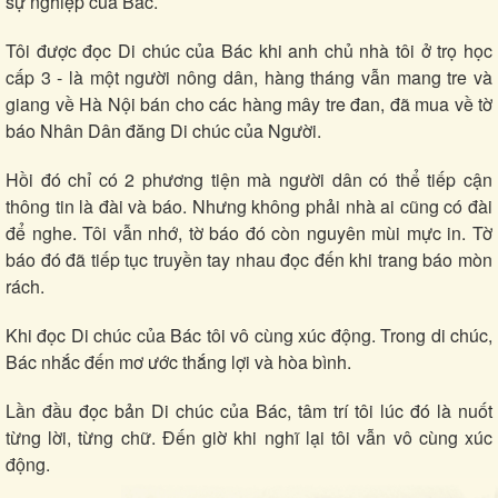
sự nghiệp của Bác.
Tôi được đọc Di chúc của Bác khi anh chủ nhà tôi ở trọ học
cấp 3 - là một người nông dân, hàng tháng vẫn mang tre và
giang về Hà Nội bán cho các hàng mây tre đan, đã mua về tờ
báo Nhân Dân đăng Di chúc của Người.
Hồi đó chỉ có 2 phương tiện mà người dân có thể tiếp cận
thông tin là đài và báo. Nhưng không phải nhà ai cũng có đài
để nghe. Tôi vẫn nhớ, tờ báo đó còn nguyên mùi mực in. Tờ
báo đó đã tiếp tục truyền tay nhau đọc đến khi trang báo mòn
rách.
Khi đọc Di chúc của Bác tôi vô cùng xúc động. Trong di chúc,
Kinh tế
Thị trường
Bác nhắc đến mơ ước thắng lợi và hòa bình.
Bất động sản
Giá vàng
Khởi nghiệp
Tiêu dùng
Lần đầu đọc bản Di chúc của Bác, tâm trí tôi lúc đó là nuốt
Tỷ giá
từng lời, từng chữ. Đến giờ khi nghĩ lại tôi vẫn vô cùng xúc
Chứng khoán
động.
Giá cà phê