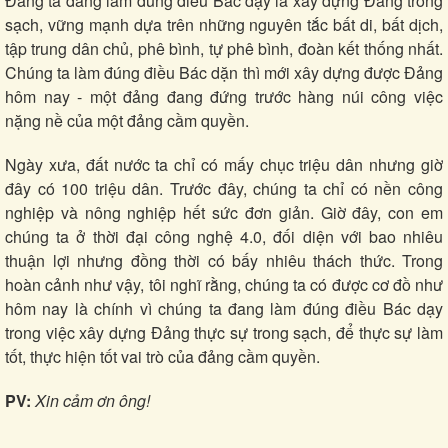
Đảng ta đang làm đúng điều Bác dạy là xây dựng Đảng trong
Tư vấn
Câu chuyện thời sự
sạch, vững mạnh dựa trên những nguyên tắc bất di, bất dịch,
Săn Tour
Đọc truyện đêm khuya
tập trung dân chủ, phê bình, tự phê bình, đoàn kết thống nhất.
check-in
Cửa sổ tình yêu
Chúng ta làm đúng điều Bác dặn thì mới xây dựng được Đảng
Kể chuyện cho bé
hôm nay - một đảng đang đứng trước hàng núi công việc
Hạt giống tâm hồn
nặng nề của một đảng cầm quyền.
Ngày xưa, đất nước ta chỉ có mấy chục triệu dân nhưng giờ
đây có 100 triệu dân. Trước đây, chúng ta chỉ có nền công
nghiệp và nông nghiệp hết sức đơn giản. Giờ đây, con em
chúng ta ở thời đại công nghệ 4.0, đối diện với bao nhiêu
thuận lợi nhưng đồng thời có bấy nhiêu thách thức. Trong
hoàn cảnh như vậy, tôi nghĩ rằng, chúng ta có được cơ đồ như
hôm nay là chính vì chúng ta đang làm đúng điều Bác dạy
trong việc xây dựng Đảng thực sự trong sạch, để thực sự làm
tốt, thực hiện tốt vai trò của đảng cầm quyền.
PV:
Xin cảm ơn ông!