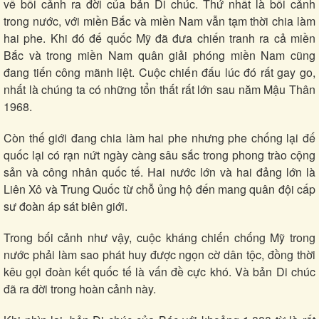
về bối cảnh ra đời của bản Di chúc. Thứ nhất là bối cảnh
trong nước, với miền Bắc và miền Nam vẫn tạm thời chia làm
hai phe. Khi đó đế quốc Mỹ đã đưa chiến tranh ra cả miền
Bắc và trong miền Nam quân giải phóng miền Nam cũng
đang tiến công mãnh liệt. Cuộc chiến đấu lúc đó rất gay go,
nhất là chúng ta có những tổn thất rất lớn sau năm Mậu Thân
1968.
Còn thế giới đang chia làm hai phe nhưng phe chống lại đế
quốc lại có rạn nứt ngày càng sâu sắc trong phong trào cộng
sản và công nhân quốc tế. Hai nước lớn và hai đảng lớn là
Liên Xô và Trung Quốc từ chỗ ủng hộ đến mang quân đội cấp
Pháp luật
Quân sự - Quốc phòng
sư đoàn áp sát biên giới.
Vụ án
Vũ khí
Tin nóng
Việt Nam
Trong bối cảnh như vậy, cuộc kháng chiến chống Mỹ trong
Tư vấn luật
Phân tích
nước phải làm sao phát huy được ngọn cờ dân tộc, đồng thời
kêu gọi đoàn kết quốc tế là vấn đề cực khó. Và bản Di chúc
đã ra đời trong hoàn cảnh này.