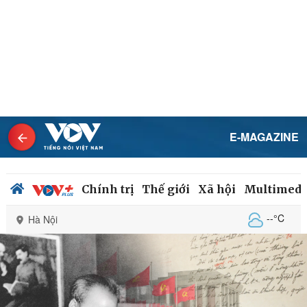
E-MAGAZINE
Chính trị
Thế giới
Xã hội
Multimedi
--°C
Hà Nội
Chính trị
Xã hội
Đảng
Tin 24h