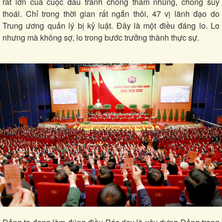
rất lớn của cuộc đấu tranh chống tham nhũng, chống suy
thoái. Chỉ trong thời gian rất ngắn thôi, 47 vị lãnh đạo do
Trung ương quản lý bị kỷ luật. Đây là một điều đáng lo. Lo
nhưng mà không sợ, lo trong bước trưởng thành thực sự.
Du lịch
Podcast