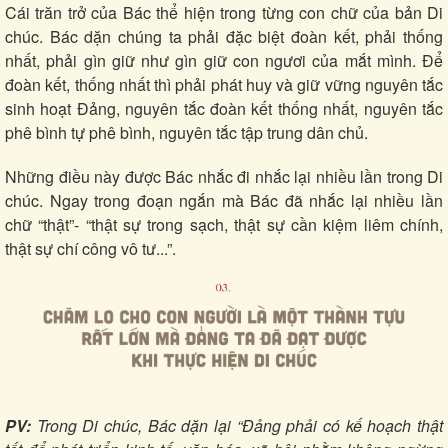
Cái trăn trở của Bác thể hiện trong từng con chữ của bản Di
chúc. Bác dặn chúng ta phải đặc biệt đoàn kết, phải thống
nhất, phải gìn giữ như gìn giữ con ngươi của mắt mình. Để
đoàn kết, thống nhất thì phải phát huy và giữ vững nguyên tắc
sinh hoạt Đảng, nguyên tắc đoàn kết thống nhất, nguyên tắc
Doanh nghiệp
Công nghệ
phê bình tự phê bình, nguyên tắc tập trung dân chủ.
Thông tin doanh nghiệp
Sành điệu
Doanh nghiệp 24h
Tin Công nghệ
Những điều này được Bác nhắc đi nhắc lại nhiều lần trong Di
Doanh nhân
Trải nghiệm
chúc. Ngay trong đoạn ngắn mà Bác đã nhắc lại nhiều lần
Vì cộng đồng
Chuyển đổi số
chữ “thật”- “thật sự trong sạch, thật sự cần kiệm liêm chính,
thật sự chí công vô tư...”.
PV:
Trong Di chúc, Bác dặn lại “Đảng phải có kế hoạch thật