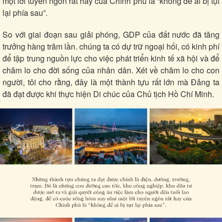
một lời tuyên ngôn rất hay của Chính phủ là “không để ai bị tụt
lại phía sau”.
Sức khỏe
Đời sống
So với giai đoạn sau giải phóng, GDP của đất nước đã tăng
Dinh dưỡng - món ngon
Nhà đẹp
trưởng hàng trăm lần. chúng ta có dự trữ ngoại hối, có kinh phí
Cây thuốc
Blog
để tập trung nguồn lực cho việc phát triển kinh tế xã hội và để
Sản phụ khoa
Tình yêu - Gia đình
chăm lo cho đời sống của nhân dân. Xét về chăm lo cho con
Nhi khoa
Nam khoa
người, tôi cho rằng, đây là một thành tựu rất lớn mà Đảng ta
Làm đẹp - giảm cân
đã đạt được khi thực hiện Di chúc của Chủ tịch Hồ Chí Minh.
Phòng mạch online
Ăn sạch sống khỏe