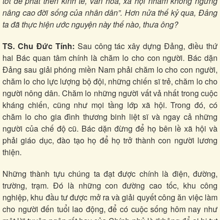
tốt để phát triển kinh tế, văn hóa, xã hội nhằm không ngừng
nâng cao đời sống của nhân dân”.
Hơn nửa thế kỷ qua, Đảng
ta đã thực hiện ước nguyện này thế nào, thưa ông?
TS. Chu Đức Tính:
Sau công tác xây dựng Đảng, điều thứ
hai Bác quan tâm chính là chăm lo cho con người. Bác dặn
Đảng sau giải phóng miền Nam phải chăm lo cho con người,
chăm lo cho lực lượng bộ đội, những chiến sĩ trẻ, chăm lo cho
người nông dân. Chăm lo những người vất vả nhất trong cuộc
kháng chiến, cũng như mọi tầng lớp xã hội. Trong đó, có
chăm lo cho gia đình thương binh liệt sĩ và ngay cả những
người của chế độ cũ. Bác dặn đừng để họ bên lề xã hội và
phải giáo dục, đào tạo họ để họ trở thành con người lương
thiện.
Những thành tựu chúng ta đạt được chính là điện, đường,
trường, trạm. Đó là những con đường cao tốc, khu công
nghiệp, khu đầu tư được mở ra và giải quyết công ăn việc làm
cho người đến tuổi lao động, để có cuộc sống hôm nay như