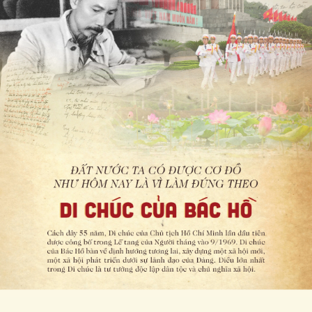
Tổ chức nhân sự
Dự báo thời tiết
Quốc hội
Giáo dục
Nhận diện sự thật
Dấu ấn VOV
Việc làm
Biển đảo