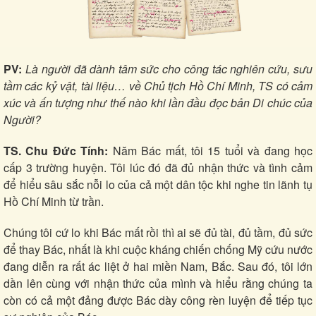
Hồ sơ
E-Magazine
Infographic
PV:
Là người đã dành tâm sức cho công tác nghiên cứu, sưu
tầm các kỷ vật, tài liệu… về Chủ tịch Hồ Chí Minh, TS có cảm
xúc và ấn tượng như thế nào khi lần đầu đọc bản Di chúc của
Người?
TS. Chu Đức Tính:
Năm Bác mất, tôi 15 tuổi và đang học
cấp 3 trường huyện. Tôi lúc đó đã đủ nhận thức và tình cảm
để hiểu sâu sắc nỗi lo của cả một dân tộc khi nghe tin lãnh tụ
Hồ Chí Minh từ trần.
Chúng tôi cứ lo khi Bác mất rồi thì ai sẽ đủ tài, đủ tầm, đủ sức
để thay Bác, nhất là khi cuộc kháng chiến chống Mỹ cứu nước
đang diễn ra rất ác liệt ở hai miền Nam, Bắc. Sau đó, tôi lớn
dần lên cùng với nhận thức của mình và hiểu rằng chúng ta
còn có cả một đảng được Bác dày công rèn luyện để tiếp tục