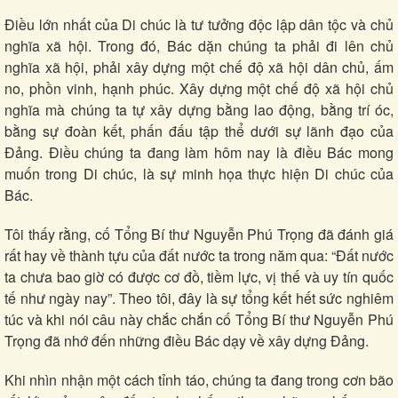
Điều lớn nhất của Di chúc là tư tưởng độc lập dân tộc và chủ
nghĩa xã hội. Trong đó, Bác dặn chúng ta phải đi lên chủ
Văn hóa
Giải trí
nghĩa xã hội, phải xây dựng một chế độ xã hội dân chủ, ấm
Sân khấu - Điện ảnh
Nghệ sĩ
no, phồn vinh, hạnh phúc. Xây dựng một chế độ xã hội chủ
Văn học
Thời trang
nghĩa mà chúng ta tự xây dựng bằng lao động, bằng trí óc,
Âm nhạc
Sao Việt
bằng sự đoàn kết, phấn đấu tập thể dưới sự lãnh đạo của
Di sản
Đảng. Điều chúng ta đang làm hôm nay là điều Bác mong
muốn trong Di chúc, là sự minh họa thực hiện Di chúc của
Bác.
Tôi thấy rằng, cố Tổng Bí thư Nguyễn Phú Trọng đã đánh giá
rất hay về thành tựu của đất nước ta trong năm qua: “Đất nước
ta chưa bao giờ có được cơ đồ, tiềm lực, vị thế và uy tín quốc
tế như ngày nay”. Theo tôi, đây là sự tổng kết hết sức nghiêm
túc và khi nói câu này chắc chắn cố Tổng Bí thư Nguyễn Phú
Trọng đã nhớ đến những điều Bác dạy về xây dựng Đảng.
Khi nhìn nhận một cách tỉnh táo, chúng ta đang trong cơn bão