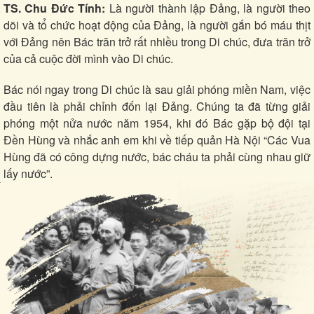
TS. Chu Đức Tính:
Là người thành lập Đảng, là người theo
dõi và tổ chức hoạt động của Đảng, là người gắn bó máu thịt
với Đảng nên Bác trăn trở rất nhiều trong Di chúc, đưa trăn trở
của cả cuộc đời mình vào Di chúc.
Bác nói ngay trong Di chúc là sau giải phóng miền Nam, việc
đầu tiên là phải chỉnh đốn lại Đảng. Chúng ta đã từng giải
Thể thao
Ô tô - Xe máy
phóng một nửa nước năm 1954, khi đó Bác gặp bộ đội tại
Đền Hùng và nhắc anh em khi về tiếp quản Hà Nội “Các Vua
Bóng đá
Ô tô
Lịch thi đấu bóng đá
Xe máy
Hùng đã có công dựng nước, bác cháu ta phải cùng nhau giữ
Thế giới thể thao
Tư vấn
lấy nước”.
eSports
Hậu trường