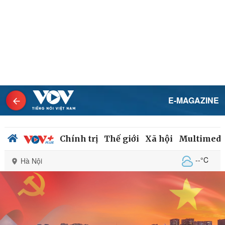
E-MAGAZINE
Chính trị
Thế giới
Xã hội
Multimedi
--°C
Hà Nội
Chính trị
Xã hội
Đảng
Tin 24h