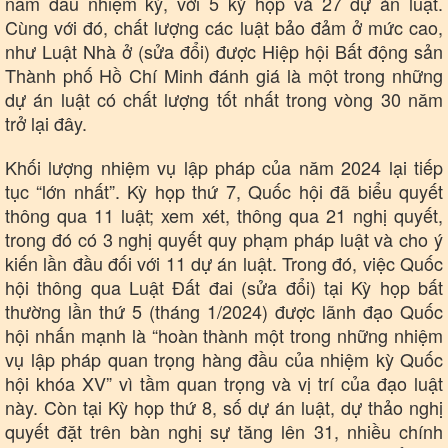
năm đầu nhiệm kỳ, với 5 kỳ họp và 27 dự án luật.
Cùng với đó, chất lượng các luật bảo đảm ở mức cao,
như Luật Nhà ở (sửa đổi) được Hiệp hội Bất động sản
Thành phố Hồ Chí Minh đánh giá là một trong những
dự án luật có chất lượng tốt nhất trong vòng 30 năm
trở lại đây.
Khối lượng nhiệm vụ lập pháp của năm 2024 lại tiếp
Văn hóa
Giải trí
tục “lớn nhất”. Kỳ họp thứ 7, Quốc hội đã biểu quyết
Sân khấu - Điện ảnh
Nghệ sĩ
thông qua 11 luật; xem xét, thông qua 21 nghị quyết,
Văn học
Thời trang
Âm nhạc
Sao Việt
trong đó có 3 nghị quyết quy phạm pháp luật và cho ý
Di sản
kiến lần đầu đối với 11 dự án luật. Trong đó, việc Quốc
hội thông qua Luật Đất đai (sửa đổi) tại Kỳ họp bất
thường lần thứ 5 (tháng 1/2024) được lãnh đạo Quốc
hội nhấn mạnh là “hoàn thành một trong những nhiệm
vụ lập pháp quan trọng hàng đầu của nhiệm kỳ Quốc
hội khóa XV” vì tầm quan trọng và vị trí của đạo luật
này. Còn tại Kỳ họp thứ 8, số dự án luật, dự thảo nghị
quyết đặt trên bàn nghị sự tăng lên 31, nhiều chính