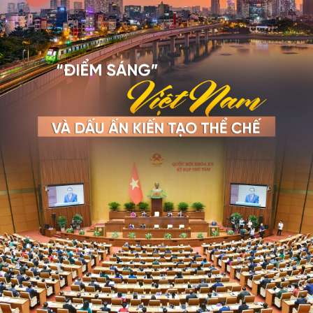
Tổ chức nhân sự
Dự báo thời tiết
Quốc hội
Giáo dục
Nhận diện sự thật
Dấu ấn VOV
Việc làm
Biển đảo