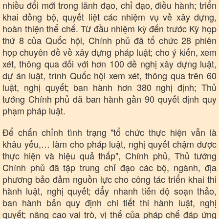
nhiều đổi mới trong lãnh đạo, chỉ đạo, điều hành; triển
khai đồng bộ, quyết liệt các nhiệm vụ về xây dựng,
hoàn thiện thể chế. Từ đầu nhiệm kỳ đến trước Kỳ họp
thứ 8 của Quốc hội, Chính phủ đã tổ chức 28 phiên
họp chuyên đề về xây dựng pháp luật; cho ý kiến, xem
xét, thông qua đối với hơn 100 đề nghị xây dựng luật,
dự án luật, trình Quốc hội xem xét, thông qua trên 60
luật, nghị quyết; ban hành hơn 380 nghị định; Thủ
Du lịch
Podcast
tướng Chính phủ đã ban hành gần 90 quyết định quy
Tư vấn
Câu chuyện thời sự
Săn Tour
Đọc truyện đêm khuya
phạm pháp luật.
check-in
Cửa sổ tình yêu
Kể chuyện cho bé
Để chấn chỉnh tình trạng "tổ chức thực hiện vẫn là
Hạt giống tâm hồn
khâu yếu,… làm cho pháp luật, nghị quyết chậm được
thực hiện và hiệu quả thấp", Chính phủ, Thủ tướng
Chính phủ đã tập trung chỉ đạo các bộ, ngành, địa
phương bảo đảm nguồn lực cho công tác triển khai thi
hành luật, nghị quyết; đẩy nhanh tiến độ soạn thảo,
ban hành bản quy định chi tiết thi hành luật, nghị
quyết; nâng cao vai trò, vị thế của pháp chế đáp ứng