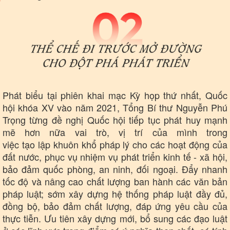
Doanh nghiệp
Công nghệ
Thông tin doanh nghiệp
Sành điệu
Doanh nghiệp 24h
Tin Công nghệ
Doanh nhân
Trải nghiệm
Vì cộng đồng
Chuyển đổi số
Phát biểu tại phiên khai mạc Kỳ họp thứ nhất, Quốc
hội khóa XV vào năm 2021, Tổng Bí thư Nguyễn Phú
Trọng từng đề nghị Quốc hội tiếp tục phát huy mạnh
mẽ hơn nữa vai trò, vị trí của mình trong
việc tạo lập khuôn khổ pháp lý cho các hoạt động của
đất nước, phục vụ nhiệm vụ phát triển kinh tế - xã hội,
bảo đảm quốc phòng, an ninh, đối ngoại. Đẩy nhanh
tốc độ và nâng cao chất lượng ban hành các văn bản
pháp luật; sớm xây dựng hệ thống pháp luật đầy đủ,
đồng bộ, bảo đảm chất lượng, đáp ứng yêu cầu của
thực tiễn. Ưu tiên xây dựng mới, bổ sung các đạo luật