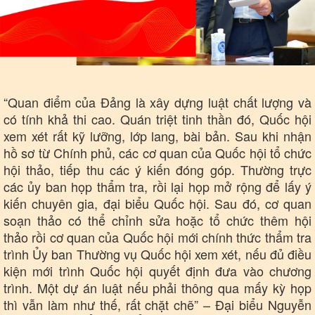
Thể thao
Ô tô - Xe máy
Bóng đá
Ô tô
Lịch thi đấu bóng đá
Xe máy
Thế giới thể thao
Tư vấn
eSports
“Quan điểm của Đảng là xây dựng luật chất lượng và
Hậu trường
có tính khả thi cao. Quán triệt tinh thần đó, Quốc hội
xem xét rất kỹ lưỡng, lớp lang, bài bản. Sau khi nhận
hồ sơ từ Chính phủ, các cơ quan của Quốc hội tổ chức
hội thảo, tiếp thu các ý kiến đóng góp. Thường trực
các ủy ban họp thẩm tra, rồi lại họp mở rộng để lấy ý
kiến chuyên gia, đại biểu Quốc hội. Sau đó, cơ quan
soạn thảo có thể chỉnh sửa hoặc tổ chức thêm hội
thảo rồi cơ quan của Quốc hội mới chính thức thẩm tra
trình Ủy ban Thường vụ Quốc hội xem xét, nếu đủ điều
kiện mới trình Quốc hội quyết định đưa vào chương
trình. Một dự án luật nếu phải thông qua mấy kỳ họp
thì vẫn làm như thế, rất chặt chẽ” – Đại biểu Nguyễn