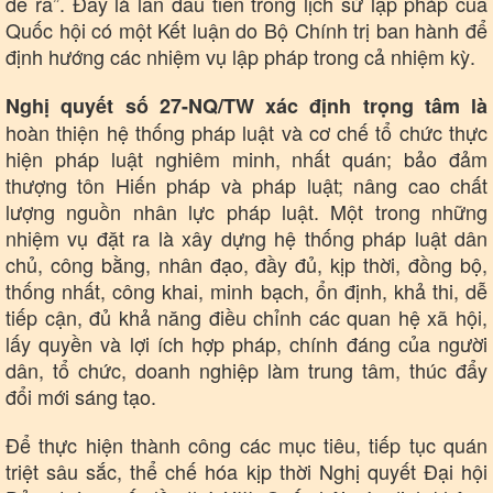
đề ra”. Đây là lần đầu tiên trong lịch sử lập pháp của
Quốc hội có một Kết luận do Bộ Chính trị ban hành để
định hướng các nhiệm vụ lập pháp trong cả nhiệm kỳ.
Pháp luật
Quân sự - Quốc phòng
Vụ án
Vũ khí
Nghị quyết số 27-NQ/TW xác định trọng tâm là
Tin nóng
Việt Nam
hoàn thiện hệ thống pháp luật và cơ chế tổ chức thực
Tư vấn luật
Phân tích
hiện pháp luật nghiêm minh, nhất quán; bảo đảm
thượng tôn Hiến pháp và pháp luật; nâng cao chất
lượng nguồn nhân lực pháp luật. Một trong những
nhiệm vụ đặt ra là xây dựng hệ thống pháp luật dân
chủ, công bằng, nhân đạo, đầy đủ, kịp thời, đồng bộ,
thống nhất, công khai, minh bạch, ổn định, khả thi, dễ
tiếp cận, đủ khả năng điều chỉnh các quan hệ xã hội,
lấy quyền và lợi ích hợp pháp, chính đáng của người
dân, tổ chức, doanh nghiệp làm trung tâm, thúc đẩy
đổi mới sáng tạo.
Để thực hiện thành công các mục tiêu, tiếp tục quán
triệt sâu sắc, thể chế hóa kịp thời Nghị quyết Đại hội