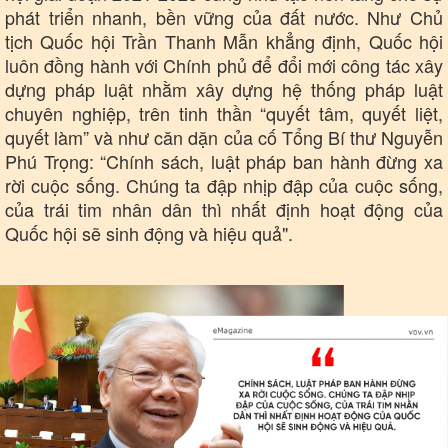
phát triển nhanh, bền vững của đất nước. Như Chủ
Kinh tế
Thị trường
tịch Quốc hội Trần Thanh Mẫn khẳng định, Quốc hội
Bất động sản
Giá vàng
luôn đồng hành với Chính phủ để đổi mới công tác xây
Khởi nghiệp
Tiêu dùng
dựng pháp luật nhằm xây dựng hệ thống pháp luật
Tỷ giá
chuyên nghiệp, trên tinh thần “quyết tâm, quyết liệt,
Chứng khoán
quyết làm” và như căn dặn của cố Tổng Bí thư Nguyễn
Giá cà phê
Phú Trọng: “Chính sách, luật pháp ban hành đừng xa
rời cuộc sống. Chúng ta đập nhịp đập của cuộc sống,
của trái tim nhân dân thì nhất định hoạt động của
Quốc hội sẽ sinh động và hiệu quả".