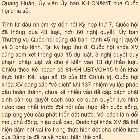
Quang Huân, Ủy viên Ủy ban KH-CN&MT của Quốc
hội chia sẻ.
Tính từ đầu nhiệm kỳ đến hết Kỳ họp thứ 7, Quốc hội
đã thông qua 43 luật, hơn 60 nghị quyết, Ủy ban
Thường vụ Quốc hội cũng đã ban hành 45 nghị quyết
và 3 pháp lệnh. Tại kỳ họp thứ 8, Quốc hội khóa XV
cũng xem xét thông qua 15 dự luật, 3 nghị quyết quy
phạm pháp luật và cho ý kiến vào 13 dự thảo luật.
Chiếu theo Kế hoạch số 81/KH-UBTVQH15 triển khai
thực hiện Kết luận số 19 của Bộ Chính trị, Quốc hội
khóa XV đang sắp “về đích” khi 137 nhiệm vụ lập pháp
gần hoàn thành, chưa kể nhiều vấn đề cấp bách phát
sinh cần sự quyết sách của cơ quan quyền lực Nhà
nước cao nhất trước đòi hỏi của thực tiễn cuộc sống,
đáp ứng yêu cầu phát triển đất nước. Với cách làm đổi
mới, chủ động, hiệu quả cao, Quốc hội khóa XV đã thể
hiện đậm nét vai trò trong thực hiện đột phá chiến lược
của Đảng ta đề ra về hoàn thiện thể chế.