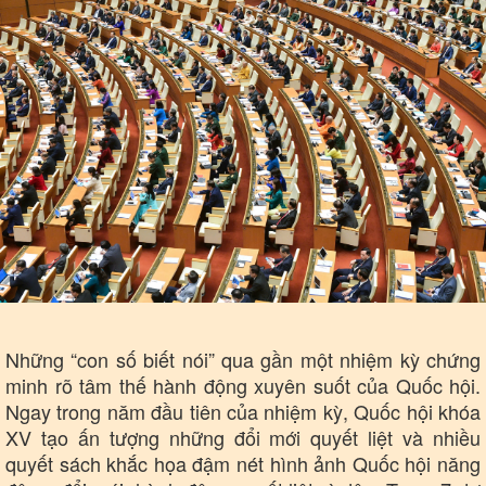
Sức khỏe
Đời sống
Dinh dưỡng - món ngon
Nhà đẹp
Cây thuốc
Blog
Sản phụ khoa
Tình yêu - Gia đình
Nhi khoa
Nam khoa
Làm đẹp - giảm cân
Phòng mạch online
Ăn sạch sống khỏe
Những “con số biết nói” qua gần một nhiệm kỳ chứng
minh rõ tâm thế hành động xuyên suốt của Quốc hội.
Ngay trong năm đầu tiên của nhiệm kỳ, Quốc hội khóa
XV tạo ấn tượng những đổi mới quyết liệt và nhiều
quyết sách khắc họa đậm nét hình ảnh Quốc hội năng