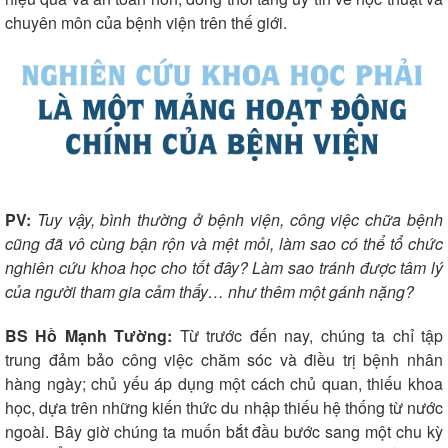
chuyên môn của bệnh viện trên thế giới.
Doanh nghiệp
Công nghệ
Thông tin doanh nghiệp
Sành điệu
Doanh nghiệp 24h
Tin Công nghệ
PV:
Tuy vậy, bình thường ở bệnh viện, công việc chữa bệnh
Doanh nhân
Trải nghiệm
cũng đã vô cùng bận rộn và mệt mỏi, làm sao có thể tổ chức
Vì cộng đồng
Chuyển đổi số
nghiên cứu khoa học cho tốt đây? Làm sao tránh được tâm lý
của người tham gia cảm thấy… như thêm một gánh nặng?
BS Hồ Mạnh Tường:
Từ trước đến nay, chúng ta chỉ tập
trung đảm bảo công việc chăm sóc và điều trị bệnh nhân
hàng ngày; chủ yếu áp dụng một cách chủ quan, thiếu khoa
học, dựa trên những kiến thức du nhập thiếu hệ thống từ nước
ngoài. Bây giờ chúng ta muốn bắt đầu bước sang một chu kỳ