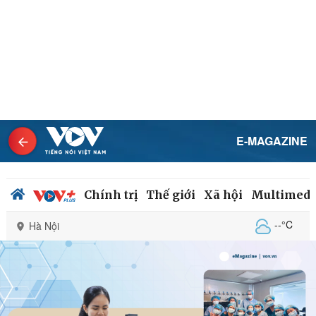
E-MAGAZINE
Chính trị
Thế giới
Xã hội
Multimedi
--°C
Hà Nội
Chính trị
Xã hội
Đảng
Tin 24h