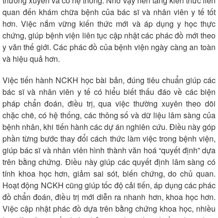
thường xuyên và có hệ thống. Nhờ vậy nền tảng kiến thức liên
quan đến khám chữa bệnh của bác sĩ và nhân viên y tế tốt
hơn. Việc nắm vững kiến thức mới và áp dụng y học thực
chứng, giúp bệnh viện liên tục cập nhật các phác đồ mới theo
y văn thế giới. Các phác đồ của bệnh viện ngày càng an toàn
và hiệu quả hơn.
Việc tiến hành NCKH học bài bản, đúng tiêu chuẩn giúp các
bác sĩ và nhân viên y tế có hiểu biết thấu đáo về các biện
pháp chẩn đoán, điều trị, qua việc thường xuyên theo dõi
chặc chẽ, có hệ thống, các thông số và dữ liệu lâm sàng của
bệnh nhân, khi tiến hành các dự án nghiên cứu. Điều này góp
phần từng bước thay đổi cách thức làm việc trong bệnh viện,
giúp bác sĩ và nhân viên hình thành văn hoá “quyết định” dựa
trên bằng chứng. Điều này giúp các quyết định lâm sàng có
tính khoa học hơn, giảm sai sót, biến chứng, do chủ quan.
Hoạt động NCKH cũng giúp tốc độ cải tiến, áp dụng các phác
đồ chẩn đoán, điều trị mới diễn ra nhanh hơn, khoa học hơn.
Việc cập nhật phác đồ dựa trên bằng chứng khoa học, nhiều