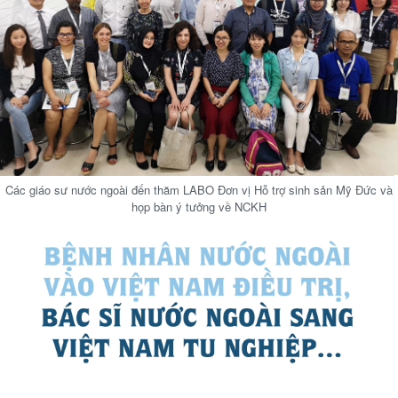
Các giáo sư nước ngoài đến thăm LABO Đơn vị Hỗ trợ sinh sản Mỹ Đức và
họp bàn ý tưởng về NCKH
Văn hóa
Giải trí
Sân khấu - Điện ảnh
Nghệ sĩ
Văn học
Thời trang