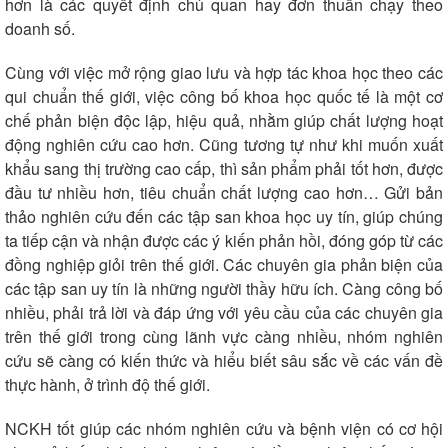
hơn là các quyết định chủ quan hay đơn thuần chạy theo
doanh số.
Cùng với việc mở rộng giao lưu và hợp tác khoa học theo các
qui chuẩn thế giới, việc công bố khoa học quốc tế là một cơ
chế phản biện độc lập, hiệu quả, nhằm giúp chất lượng hoạt
động nghiên cứu cao hơn. Cũng tương tự như khi muốn xuất
khẩu sang thị trường cao cấp, thì sản phẩm phải tốt hơn, được
đầu tư nhiều hơn, tiêu chuẩn chất lượng cao hơn… Gửi bản
thảo nghiên cứu đến các tập san khoa học uy tín, giúp chúng
ta tiếp cận và nhận được các ý kiến phản hồi, đóng góp từ các
đồng nghiệp giỏi trên thế giới. Các chuyên gia phản biện của
các tập san uy tín là những người thầy hữu ích. Càng công bố
Thể thao
Ô tô - Xe máy
nhiều, phải trả lời và đáp ứng với yêu cầu của các chuyên gia
Bóng đá
Ô tô
trên thế giới trong cùng lãnh vực càng nhiều, nhóm nghiên
Lịch thi đấu bóng đá
Xe máy
cứu sẽ càng có kiến thức và hiểu biết sâu sắc về các vấn đề
Thế giới thể thao
Tư vấn
thực hành, ở trình độ thế giới.
eSports
Hậu trường
NCKH tốt giúp các nhóm nghiên cứu và bệnh viện có cơ hội