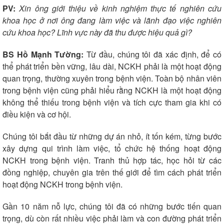
PV:
Xin ông giới thiệu về kinh nghiệm thực tế nghiên cứu
Âm nhạc
Sao Việt
khoa học ở nơi ông đang làm việc và lãnh đạo việc nghiên
Di sản
cứu khoa học? Lĩnh vực này đã thu được hiệu quả gì?
BS Hồ Mạnh Tường:
Từ đầu, chúng tôi đã xác định, để có
thể phát triển bền vững, lâu dài, NCKH phải là một hoạt động
quan trọng, thường xuyên trong bệnh viện. Toàn bộ nhân viên
trong bệnh viện cũng phải hiểu rằng NCKH là một hoạt động
không thể thiếu trong bệnh viện và tích cực tham gia khi có
điều kiện và cơ hội.
Chúng tôi bắt đầu từ những dự án nhỏ, ít tốn kém, từng bước
xây dựng qui trình làm việc, tổ chức hệ thống hoạt động
NCKH trong bệnh viện. Tranh thủ hợp tác, học hỏi từ các
đồng nghiệp, chuyên gia trên thế giới để tìm cách phát triển
hoạt động NCKH trong bệnh viện.
Gần 10 năm nỗ lực, chúng tôi đã có những bước tiến quan
trọng, dù còn rất nhiều việc phải làm và con đường phát triển