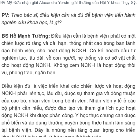
BV Mỹ Đức nhận giải Alexandre Yersin- giải thưởng của Hội Y khoa Thụy Sỹ.
Sức khỏe
Đời sống
Dinh dưỡng - món ngon
Nhà đẹp
PV:
Theo bác sĩ, điều kiện cần và đủ để bệnh viện tiến hành
Cây thuốc
Blog
nghiên cứu khoa học, là gì?
Sản phụ khoa
Tình yêu - Gia đình
Nhi khoa
BS Hồ Mạnh Tường:
Điều kiện cần là bệnh viện phải có một
Nam khoa
chiến lược rõ ràng và dài hạn, thống nhất cao trong ban lãnh
Làm đẹp - giảm cân
đạo bệnh viện, cho hoạt động NCKH. Có kế hoạch đầu tư
Phòng mạch online
nghiêm túc, lâu dài, về con người, hệ thống và cơ sở vật chất
Ăn sạch sống khỏe
cho hoạt động NCKH. Không xem NCKH là hoạt động thời
vụ, phong trào, ngắn hạn.
Điều kiện đủ là việc triển khai các chiến lược và hoạt động
NCKH phải liên tục, lâu dài, được sự tham gia và đồng thuận
của các bộ, nhân viên trong bệnh viện. Nhân viên y tế ở các
bộ phận cần hiểu, được đào tạo và tham gia tích cực hoạt
động NCKH khi được phân công. Y học thực chứng cần được
phổ biến và áp dụng thường xuyên trong thực hành lâm sàng
tại bệnh viện. Đây là những nền tảng quan trọng cho triển