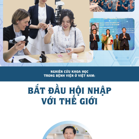
Tổ chức nhân sự
Dự báo thời tiết
Quốc hội
Giáo dục
Nhận diện sự thật
Dấu ấn VOV
Việc làm
Biển đảo