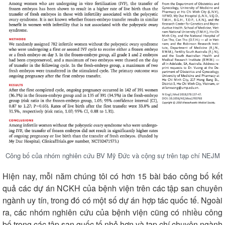
Du lịch
Podcast
Tư vấn
Câu chuyện thời sự
Săn Tour
Đọc truyện đêm khuya
Công bố của nhóm nghiên cứu BV Mỹ Đức và cộng sự trên tạp chí NEJM
check-in
Cửa sổ tình yêu
Kể chuyện cho bé
Hiện nay, mỗi năm chúng tôi có hơn 15 bài báo công bố kết
Hạt giống tâm hồn
quả các dự án NCKH của bệnh viện trên các tập san chuyên
ngành uy tín, trong đó có một số dự án hợp tác quốc tế. Ngoài
ra, các nhóm nghiên cứu của bệnh viện cũng có nhiều công
bố trong các tập san quốc tế nhỏ hơn và tạp chí chuyên ngành