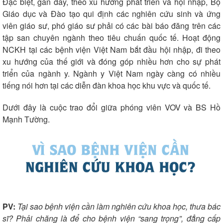
Đặc biệt, gần đây, theo xu hướng phát triển và hội nhập, Bộ
Giáo dục và Đào tạo qui định các nghiên cứu sinh và ứng
viên giáo sư, phó giáo sư phải có các bài báo đăng trên các
tập san chuyên ngành theo tiêu chuấn quốc tế. Hoạt động
NCKH tại các bệnh viện Việt Nam bắt đầu hội nhập, đi theo
xu hướng của thế giới và đóng góp nhiều hơn cho sự phát
triển của ngành y. Ngành y Việt Nam ngày càng có nhiều
Kinh tế
Thị trường
tiếng nói hơn tại các diễn đàn khoa học khu vực và quốc tế.
Bất động sản
Giá vàng
Khởi nghiệp
Tiêu dùng
Dưới đây là cuộc trao đổi giữa phóng viên VOV và BS Hồ
Tỷ giá
Mạnh Tường.
Chứng khoán
Giá cà phê
PV:
Tại sao bệnh viện cần làm nghiên cứu khoa học, thưa bác
sĩ? Phải chăng là để cho bệnh viện “sang trọng”, đẳng cấp