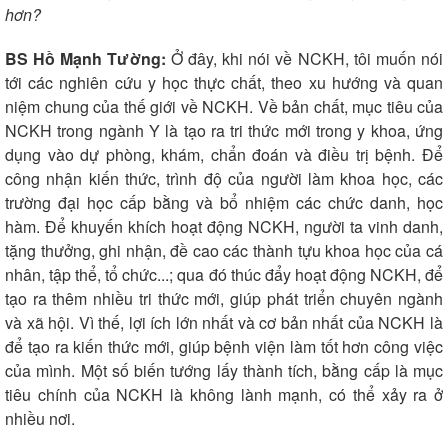
hơn?
BS Hồ Mạnh Tường:
Ở đây, khi nói về NCKH, tôi muốn nói
tới các nghiên cứu y học thực chất, theo xu hướng và quan
niệm chung của thế giới về NCKH. Về bản chất, mục tiêu của
NCKH trong ngành Y là tạo ra tri thức mới trong y khoa, ứng
dụng vào dự phòng, khám, chẩn đoán và điều trị bệnh. Để
công nhận kiến thức, trình độ của người làm khoa học, các
trường đại học cấp bằng và bổ nhiệm các chức danh, học
hàm. Để khuyến khích hoạt động NCKH, người ta vinh danh,
tặng thưởng, ghi nhận, đề cao các thành tựu khoa học của cá
nhân, tập thể, tổ chức...; qua đó thúc đẩy hoạt động NCKH, để
tạo ra thêm nhiều tri thức mới, giúp phát triển chuyên ngành
và xã hội. Vì thế, lợi ích lớn nhất và cơ bản nhất của NCKH là
để tạo ra kiến thức mới, giúp bệnh viện làm tốt hơn công việc
của mình. Một số biến tướng lấy thành tích, bằng cấp là mục
tiêu chính của NCKH là không lành mạnh, có thể xảy ra ở
nhiều nơi.