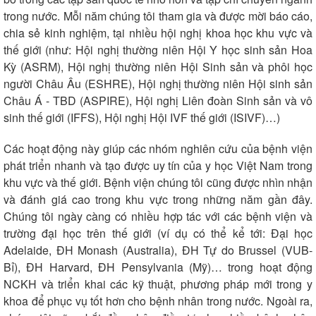
trong nước. Mỗi năm chúng tôi tham gia và được mời báo cáo,
chia sẻ kinh nghiệm, tại nhiều hội nghị khoa học khu vực và
thế giới (như: Hội nghị thường niên Hội Y học sinh sản Hoa
Kỳ (ASRM), Hội nghị thường niên Hội Sinh sản và phôi học
người Châu Âu (ESHRE), Hội nghị thường niên Hội sinh sản
Châu Á - TBD (ASPIRE), Hội nghị Liên đoàn Sinh sản và vô
sinh thế giới (IFFS), Hội nghị Hội IVF thế giới (ISIVF)…)
Các hoạt động này giúp các nhóm nghiên cứu của bệnh viện
phát triển nhanh và tạo được uy tín của y học Việt Nam trong
khu vực và thế giới. Bệnh viện chúng tôi cũng được nhìn nhận
và đánh giá cao trong khu vực trong những năm gần đây.
Chúng tôi ngày càng có nhiều hợp tác với các bệnh viện và
trường đại học trên thế giới (ví dụ có thể kể tới: Đại học
Adelaide, ĐH Monash (Australia), ĐH Tự do Brussel (VUB-
Bỉ), ĐH Harvard, ĐH Pensylvania (Mỹ)… trong hoạt động
NCKH và triển khai các kỹ thuật, phương pháp mới trong y
khoa để phục vụ tốt hơn cho bệnh nhân trong nước. Ngoài ra,