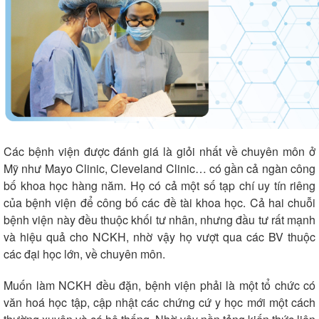
Pháp luật
Quân sự - Quốc phòng
Vụ án
Vũ khí
Tin nóng
Việt Nam
Tư vấn luật
Phân tích
Các bệnh viện được đánh giá là giỏi nhất về chuyên môn ở
Mỹ như Mayo Clinic, Cleveland Clinic… có gần cả ngàn công
bố khoa học hàng năm. Họ có cả một số tạp chí uy tín riêng
của bệnh viện để công bố các đề tài khoa học. Cả hai chuỗi
bệnh viện này đều thuộc khối tư nhân, nhưng đầu tư rất mạnh
và hiệu quả cho NCKH, nhờ vậy họ vượt qua các BV thuộc
các đại học lớn, về chuyên môn.
Muốn làm NCKH đều đặn, bệnh viện phải là một tổ chức có
văn hoá học tập, cập nhật các chứng cứ y học mới một cách