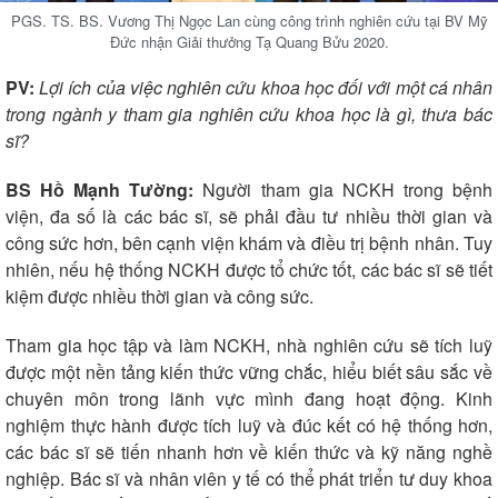
PGS. TS. BS. Vương Thị Ngọc Lan cùng công trình nghiên cứu tại BV Mỹ
Đức nhận Giải thưởng Tạ Quang Bửu 2020.
PV:
Lợi ích của việc nghiên cứu khoa học đối với một cá nhân
trong ngành y tham gia nghiên cứu khoa học là gì, thưa bác
Cải chính
sĩ?
BS Hồ Mạnh Tường:
Người tham gia NCKH trong bệnh
viện, đa số là các bác sĩ, sẽ phải đầu tư nhiều thời gian và
công sức hơn, bên cạnh viện khám và điều trị bệnh nhân. Tuy
nhiên, nếu hệ thống NCKH được tổ chức tốt, các bác sĩ sẽ tiết
kiệm được nhiều thời gian và công sức.
Tham gia học tập và làm NCKH, nhà nghiên cứu sẽ tích luỹ
được một nền tảng kiến thức vững chắc, hiểu biết sâu sắc về
chuyên môn trong lãnh vực mình đang hoạt động. Kinh
nghiệm thực hành được tích luỹ và đúc kết có hệ thống hơn,
các bác sĩ sẽ tiến nhanh hơn về kiến thức và kỹ năng nghề
nghiệp. Bác sĩ và nhân viên y tế có thể phát triển tư duy khoa