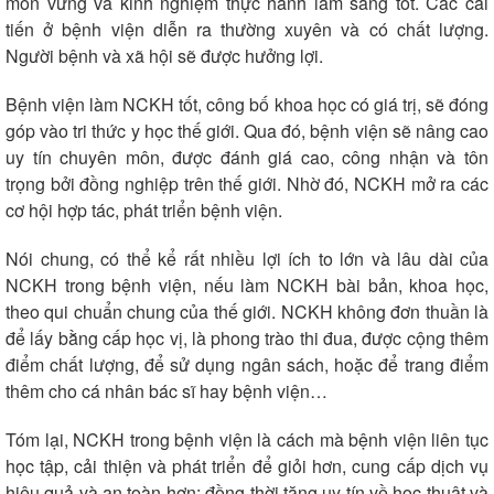
môn vững và kinh nghiệm thực hành lâm sàng tốt. Các cải
tiến ở bệnh viện diễn ra thường xuyên và có chất lượng.
Người bệnh và xã hội sẽ được hưởng lợi.
Bệnh viện làm NCKH tốt, công bố khoa học có giá trị, sẽ đóng
góp vào tri thức y học thế giới. Qua đó, bệnh viện sẽ nâng cao
uy tín chuyên môn, được đánh giá cao, công nhận và tôn
trọng bởi đồng nghiệp trên thế giới. Nhờ đó, NCKH mở ra các
cơ hội hợp tác, phát triển bệnh viện.
Nói chung, có thể kể rất nhiều lợi ích to lớn và lâu dài của
NCKH trong bệnh viện, nếu làm NCKH bài bản, khoa học,
theo qui chuẩn chung của thế giới. NCKH không đơn thuần là
để lấy bằng cấp học vị, là phong trào thi đua, được cộng thêm
điểm chất lượng, để sử dụng ngân sách, hoặc để trang điểm
thêm cho cá nhân bác sĩ hay bệnh viện…
Tóm lại, NCKH trong bệnh viện là cách mà bệnh viện liên tục
học tập, cải thiện và phát triển để giỏi hơn, cung cấp dịch vụ
hiệu quả và an toàn hơn; đồng thời tăng uy tín về học thuật và