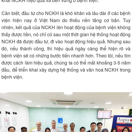
khai NCKH hiệu quả và bền vững ở bệnh viện.
Cần biết, đầu tư cho NCKH là khó khăn và lâu dài ở các bệnh
viện hiện nay ở Việt Nam do thiếu nền tảng cơ bản. Tuy
nhiên, kết quả của NCKH lên hoạt động của bệnh viện không
thấy được liền, nó chỉ có sau một thời gian hệ thống hoạt động
NCKH đã được đầu tư, đi vào hoạt động hiệu quả. Nhưng sau
đó, nếu thành công, thì hiệu quả ngày càng thể hiện rõ và
bệnh viện sẽ có những bước tiến nhanh hơn. Theo tôi, nếu tìm
được cách làm hiệu quả, chúng ta có thể mất khoảng 3-5 năm
đầu, để triển khai xây dựng hệ thống và văn hoá NCKH trong
bệnh viện.