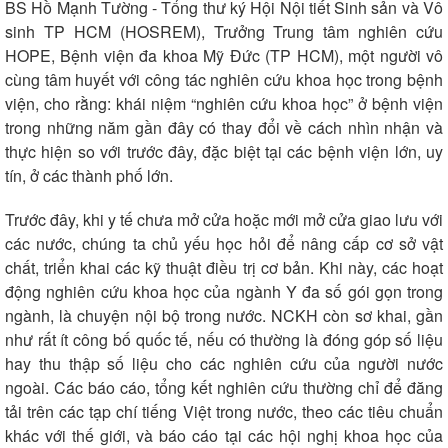
BS Hồ Mạnh Tường - Tổng thư ký Hội Nội tiết Sinh sản và Vô
sinh TP HCM (HOSREM), Trưởng Trung tâm nghiên cứu
HOPE, Bệnh viện đa khoa Mỹ Đức (TP HCM), một người vô
cùng tâm huyết với công tác nghiên cứu khoa học trong bệnh
viện, cho rằng: khái niệm “nghiên cứu khoa học” ở bệnh viện
trong những năm gần đây có thay đổi về cách nhìn nhận và
thực hiện so với trước đây, đặc biệt tại các bệnh viện lớn, uy
tín, ở các thành phố lớn.
Trước đây, khi y tế chưa mở cửa hoặc mới mở cửa giao lưu với
các nước, chúng ta chủ yếu học hỏi để nâng cấp cơ sở vật
chất, triển khai các kỹ thuật điều trị cơ bản. Khi này, các hoạt
động nghiên cứu khoa học của ngành Y đa số gói gọn trong
Thế giới
Multimedia
ngành, là chuyện nội bộ trong nước. NCKH còn sơ khai, gần
Quan sát
Video
như rất ít công bố quốc tế, nếu có thường là đóng góp số liệu
Cuộc sống đó đây
Ảnh
hay thu thập số liệu cho các nghiên cứu của người nước
Hồ sơ
E-Magazine
ngoài. Các báo cáo, tổng kết nghiên cứu thường chỉ để đăng
Infographic
tải trên các tạp chí tiếng Việt trong nước, theo các tiêu chuẩn
khác với thế giới, và báo cáo tại các hội nghị khoa học của