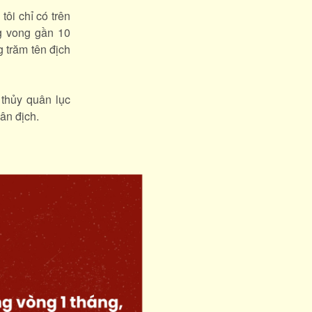
ôi chỉ có trên
ng vong gần 10
g trăm tên địch
 thủy quân lục
ân địch.