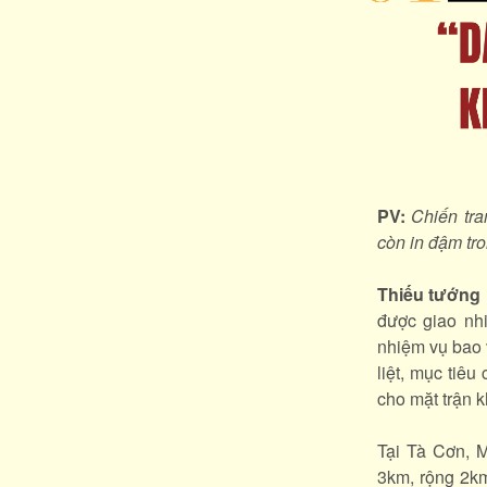
PV:
Chiến tra
còn in đậm tro
Thiếu tướng
được giao nh
nhiệm vụ bao 
liệt, mục tiê
cho mặt trận k
Tại Tà Cơn, M
3km, rộng 2km