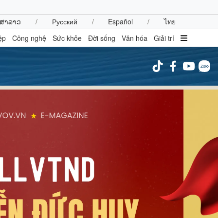
ສາລາວ
/
Русский
/
Español
/
ไทย
ệp
Công nghệ
Sức khỏe
Đời sống
Văn hóa
Giải trí
inh tế
Thị trường
ất động sản
Giá vàng
hởi nghiệp
Tiêu dùng
Tỷ giá
Chứng khoán
Giá cà phê
oanh nghiệp
Công nghệ
hông tin doanh nghiệp
Sành điệu
Doanh nghiệp 24h
Tin Công nghệ
Doanh nhân
Trải nghiệm