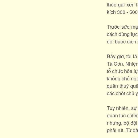
thép gai xen 
kích 300 - 500
Trước sức mạ
cách dùng lực 
đó, buộc địch 
Bấy giờ, tôi 
Tà Cơn. Nhiệm
tổ chức hỏa lự
khống chế ngu
quân thuỷ quâ
các chốt chủ 
Tuy nhiên, sự
quân lục chiến
nhưng, bộ đội
phải rút. Từ đ