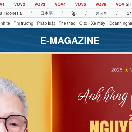
V1
VOV2
VOV3
VOV4
VOV5
VOV6
VOV GT
a Indonesia
/
日本語
/
ខ្មែរ
/
한국어
/
ພາ
inh tế
Thị trường
Pháp luật
Thể thao
Ô tô - Xe máy
Doanh nghi
E-MAGAZINE
Thế giới
Multimedia
K
Quan sát
Video
B
Cuộc sống đó đây
Ảnh
K
Hồ sơ
E-Magazine
Infographic
Thể thao
Ô tô - Xe máy
D
Bóng đá
Ô tô
T
Lịch thi đấu bóng đá
Xe máy
Thế giới thể thao
Tư vấn