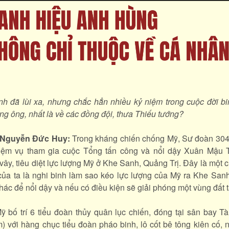
nh đã lùi xa, nhưng chắc hẳn nhiều kỷ niệm trong cuộc đời b
ng ông, nhất là về các đồng đội, thưa Thiếu tướng?
 Nguyễn Đức Huy:
Trong kháng chiến chống Mỹ, Sư đoàn 304
iệm vụ tham gia cuộc Tổng tấn công và nổi dậy Xuân Mậu 
vây, tiêu diệt lực lượng Mỹ ở Khe Sanh, Quảng Trị. Đây là một c
u của ta là nghi binh làm sao kéo lực lượng của Mỹ ra Khe Sanh
hác để nổi dậy và nếu có điều kiện sẽ giải phóng một vùng đất 
ỹ bố trí 6 tiểu đoàn thủy quân lục chiến, đóng tại sân bay T
) với hàng chục tiểu đoàn pháo binh, lô cốt bê tông kiên cố, 