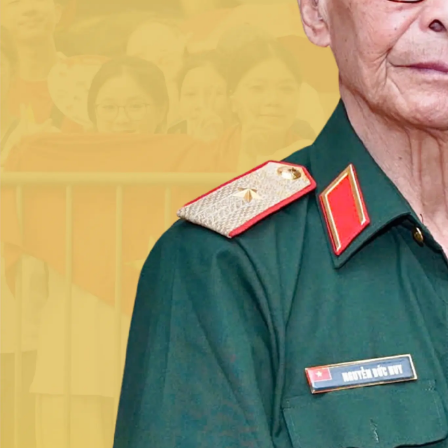
Sức khỏe
Đời sống
Dinh dưỡng - món ngon
Nhà đẹp
Cây thuốc
Blog
Sản phụ khoa
Tình yêu - Gia đình
Nhi khoa
Nam khoa
Làm đẹp - giảm cân
Phòng mạch online
Ăn sạch sống khỏe
Cải chính