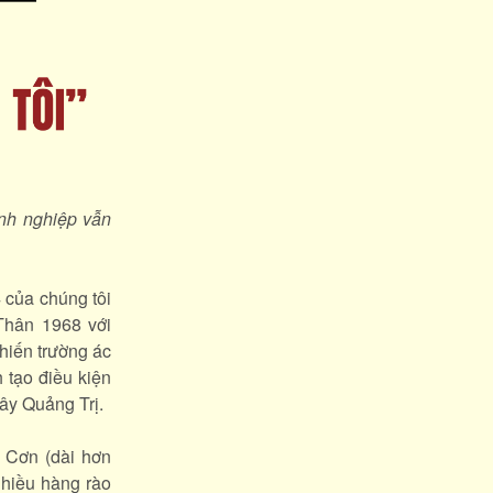
inh nghiệp vẫn
 của chúng tôi
Thân 1968 với
hiến trường ác
 tạo điều kiện
tây Quảng Trị.
à Cơn (dài hơn
nhiều hàng rào