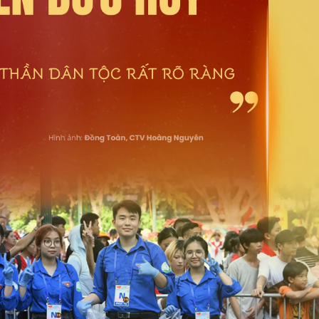
ì cộng đồng
Chuyển đổi số
u lịch
Podcast
Tư vấn
Câu chuyện thời sự
Săn Tour
Đọc truyện đêm khuya
heck-in
Cửa sổ tình yêu
Kể chuyện cho bé
Hạt giống tâm hồn