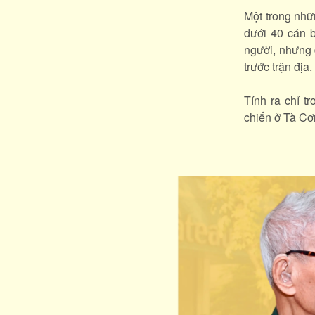
Một trong nhữ
dưới 40 cán b
người, nhưng đ
trước trận địa.
Tính ra chỉ t
chiến ở Tà Cơn