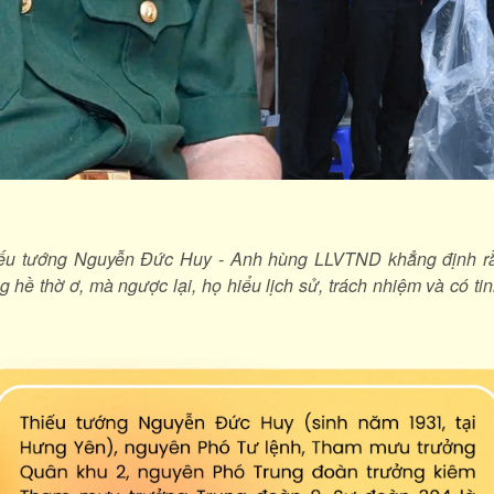
ếu tướng Nguyễn Đức Huy - Anh hùng LLVTND khẳng định rằn
 hề thờ ơ, mà ngược lại, họ hiểu lịch sử, trách nhiệm và có tin