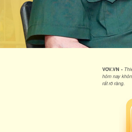
VOV.VN -
Thi
hôm nay không
rất rõ ràng.