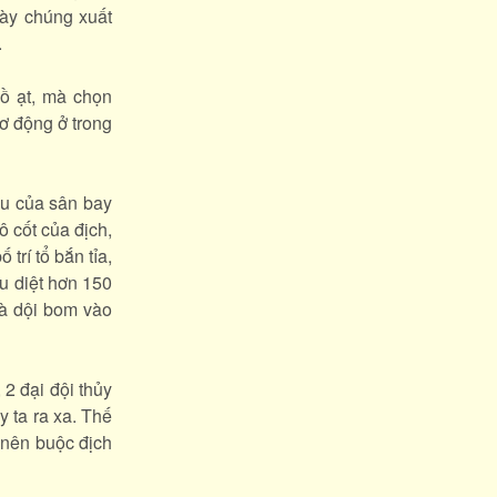
gày chúng xuất
.
ồ ạt, mà chọn
cơ động ở trong
ếu của sân bay
 cốt của địch,
trí tổ bắn tỉa,
u diệt hơn 150
và dội bom vào
2 đại đội thủy
y ta ra xa. Thế
 nên buộc địch