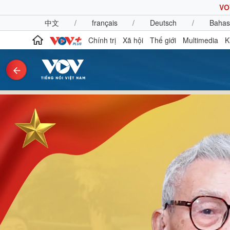
VO
中文
/
français
/
Deutsch
/
Bahas
Chính trị
Xã hội
Thế giới
Multimedia
K
Chính trị
Xã hội
Đảng
Tin 24h
Tổ chức nhân sự
Dự báo thời tiết
Quốc hội
Giáo dục
Nhận diện sự thật
Dấu ấn VOV
Việc làm
Biển đảo
Pháp luật
Quân sự - Quốc phòng
Vụ án
Vũ khí
Tin nóng
Việt Nam
Tư vấn luật
Phân tích