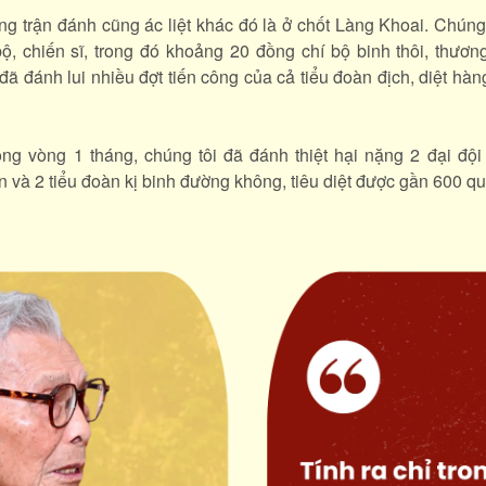
ng trận đánh cũng ác liệt khác đó là ở chốt Làng Khoai. Chúng t
ộ, chiến sĩ, trong đó khoảng 20 đồng chí bộ binh thôi, thươ
ã đánh lui nhiều đợt tiến công của cả tiểu đoàn địch, diệt hàn
rong vòng 1 tháng, chúng tôi đã đánh thiệt hại nặng 2 đại đội
 và 2 tiểu đoàn kị binh đường không, tiêu diệt được gần 600 qu