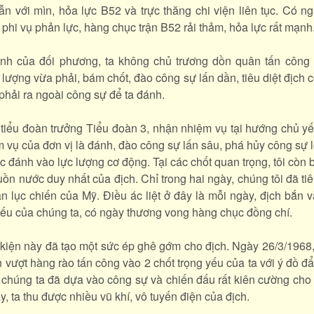
lẫn với mìn, hỏa lực B52 và trực thăng chi viện liên tục. Có n
 phi vụ phản lực, hàng chục trận B52 rải thảm, hỏa lực rất mạnh
nh của đối phương, ta không chủ trương dồn quân tấn công 
lượng vừa phải, bám chốt, đào công sự lấn dần, tiêu diệt địch 
phải ra ngoài công sự để ta đánh.
là tiểu đoàn trưởng Tiểu đoàn 3, nhận nhiệm vụ tại hướng chủ y
 vụ của đơn vị là đánh, đào công sự lấn sâu, phá hủy công sự lô
c đánh vào lực lượng cơ động. Tại các chốt quan trọng, tôi còn bố 
ồn nước duy nhất của địch. Chỉ trong hai ngày, chúng tôi đã tiê
n lục chiến của Mỹ. Điều ác liệt ở đây là mỗi ngày, địch bắn 
yếu của chúng ta, có ngày thương vong hàng chục đồng chí.
 kiện này đã tạo một sức ép ghê gớm cho địch. Ngày 26/3/1968, 
 vượt hàng rào tấn công vào 2 chốt trọng yếu của ta với ý đồ đẩ
 chúng ta đã dựa vào công sự và chiến đấu rất kiên cường cho
ây, ta thu được nhiều vũ khí, vô tuyến điện của địch.