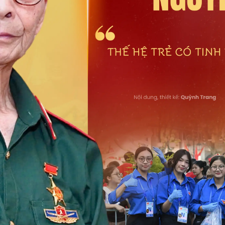
eSports
V
Hậu trường
Văn hóa
Giải trí
D
Sân khấu - Điện ảnh
Nghệ sĩ
Văn học
Thời trang
Âm nhạc
Sao Việt
c
Di sản