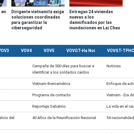
 en
Dirigente vietnamita exige
Entregan 24 viviendas
soluciones coordinadas
nuevas a los
para garantizar la
damnificados por las
ciberseguridad
inundaciones en Lai Chau
VOV3
VOV4
VOV5
VOVGT-Ha Noi
VOVGT-TPH
Campaña de 500 días para buscar e
Noticias
identificar a los soldados caídos
Vietnam-Iberoamérica
Enfoque de act
a
Programa de contacto
Vietnam - Era d
Reportaje Sabatino
La vida en el c
licio del
40 Años de la Reunificación Nacional
54 nacionalidad