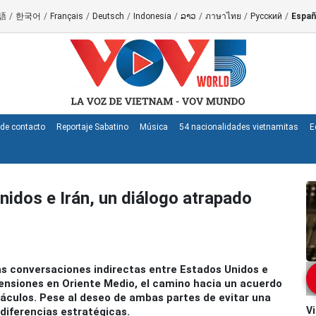
語
/
한국어
/
Français
/
Deutsch
/
Indonesia
/
ລາວ
/
ภาษาไทย
/
Русский
/
Españ
de contacto
Reportaje Sabatino
Música
54 nacionalidades vietnamitas
E
idos e Irán, un diálogo atrapado
s conversaciones indirectas entre Estados Unidos e
tensiones en Oriente Medio, el camino hacia un acuerdo
táculos. Pese al deseo de ambas partes de evitar una
Vi
diferencias estratégicas.