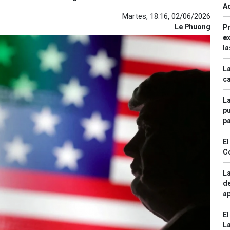
A
Martes, 18:16, 02/06/2026
Le Phuong
Pr
ex
la
La
ca
La
pu
p
El
C
La
de
ap
El
La