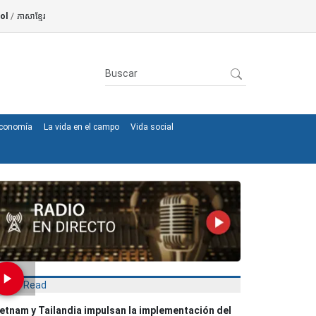
ol
/
ភាសាខ្មែរ
conomía
La vida en el campo
Vida social
Most Read
etnam y Tailandia impulsan la implementación del