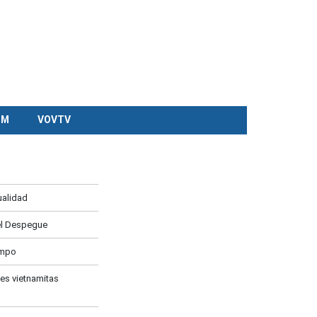
CM
VOVTV
ualidad
el Despegue
ampo
es vietnamitas