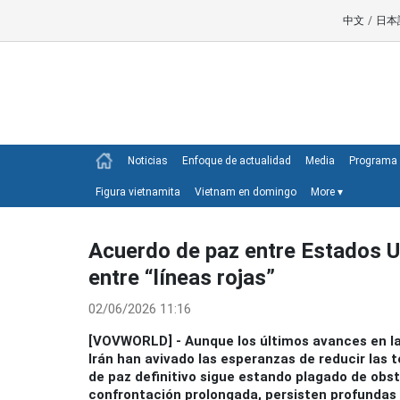
中文
/
日本
Noticias
Enfoque de actualidad
Media
Programa 
Figura vietnamita
Vietnam en domingo
More
▾
Acuerdo de paz entre Estados Un
entre “líneas rojas”
02/06/2026 11:16
[VOVWORLD] - Aunque los últimos avances en la
Irán han avivado las esperanzas de reducir las 
de paz definitivo sigue estando plagado de obs
confrontación prolongada, persisten profundas 