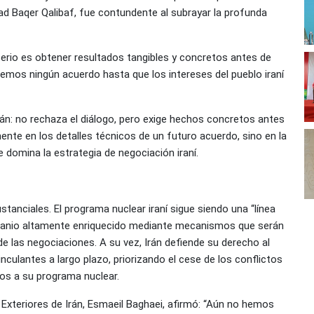
ad Baqer Qalibaf, fue contundente al subrayar la profunda
erio es obtener resultados tangibles y concretos antes de
remos ningún acuerdo hasta que los intereses del pueblo iraní
rán: no rechaza el diálogo, pero exige hechos concretos antes
te en los detalles técnicos de un futuro acuerdo, sino en la
 domina la estrategia de negociación iraní.
tanciales. El programa nuclear iraní sigue siendo una “línea
l uranio altamente enriquecido mediante mecanismos que serán
 las negociaciones. A su vez, Irán defiende su derecho al
inculantes a largo plazo, priorizando el cese de los conflictos
dos a su programa nuclear.
s Exteriores de Irán, Esmaeil Baghaei, afirmó: “Aún no hemos