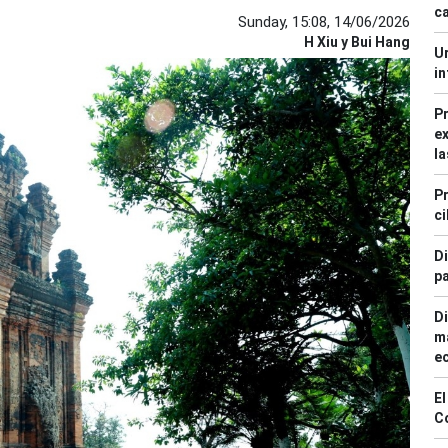
ca
Sunday, 15:08, 14/06/2026
H Xiu y Bui Hang
Ur
in
Pr
ex
la
Pr
ci
Di
pa
Di
ma
e
El
C