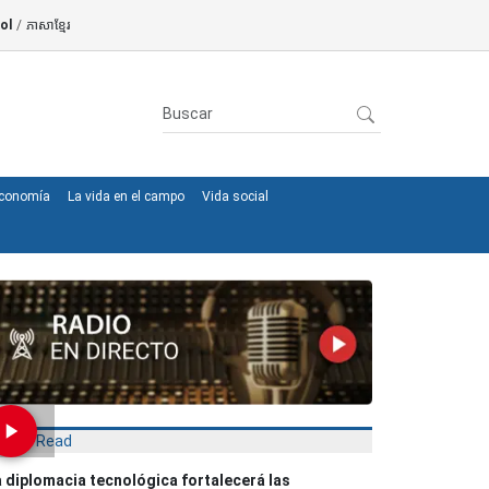
ol
/
ភាសាខ្មែរ
conomía
La vida en el campo
Vida social
Most Read
 diplomacia tecnológica fortalecerá las