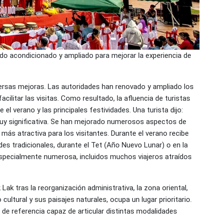
sido acondicionado y ampliado para mejorar la experiencia de
versas mejoras. Las autoridades han renovado y ampliado los
cilitar las visitas. Como resultado, la afluencia de turistas
 verano y las principales festividades. Una turista dijo:
uy significativa. Se han mejorado numerosos aspectos de
ás atractiva para los visitantes. Durante el verano recibe
des tradicionales, durante el Tet (Año Nuevo Lunar) o en la
 especialmente numerosa, incluidos muchos viajeros atraídos
 Lak tras la reorganización administrativa, la zona oriental,
ultural y sus paisajes naturales, ocupa un lugar prioritario.
 de referencia capaz de articular distintas modalidades