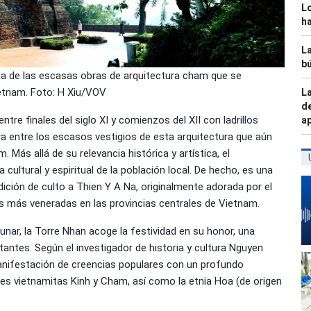
L
ha
La
bú
 una de las escasas obras de arquitectura cham que se
ietnam. Foto: H Xiu/VOV
La
de
ntre finales del siglo XI y comienzos del XII con ladrillos
ap
ura entre los escasos vestigios de esta arquitectura que aún
Más allá de su relevancia histórica y artística, el
ultural y espiritual de la población local. De hecho, es una
ición de culto a Thien Y A Na, originalmente adorada por el
 más veneradas en las provincias centrales de Vietnam.
unar, la Torre Nhan acoge la festividad en su honor, una
antes. Según el investigador de historia y cultura Nguyen
anifestación de creencias populares con un profundo
es vietnamitas Kinh y Cham, así como la etnia Hoa (de origen