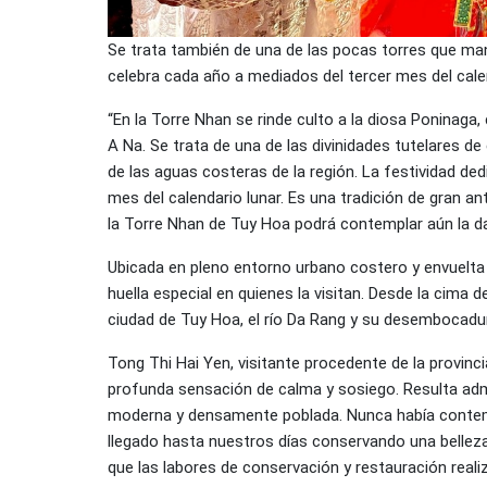
Se trata también de una de las pocas torres que mant
celebra cada año a mediados del tercer mes del cale
“En la Torre Nhan se rinde culto a la diosa Poninag
A Na. Se trata de una de las divinidades tutelares de e
de las aguas costeras de la región. La festividad de
mes del calendario lunar. Es una tradición de gran a
la Torre Nhan de Tuy Hoa podrá contemplar aún la dan
Ubicada en pleno entorno urbano costero y envuelta
huella especial en quienes la visitan. Desde la cima 
ciudad de Tuy Hoa, el río Da Rang y su desembocadura, 
Tong Thi Hai Yen, visitante procedente de la provinc
profunda sensación de calma y sosiego. Resulta adm
moderna y densamente poblada. Nunca había contemp
llegado hasta nuestros días conservando una belleza 
que las labores de conservación y restauración reali