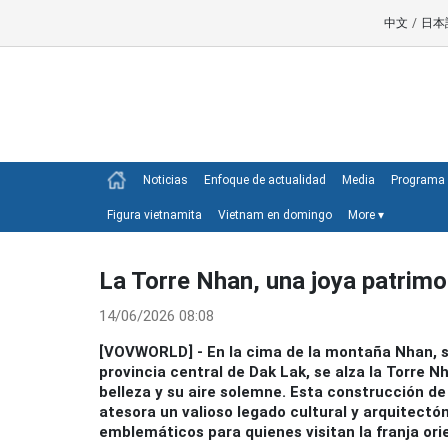
中文
/
日本
Noticias
Enfoque de actualidad
Media
Programa 
Figura vietnamita
Vietnam en domingo
More
▾
La Torre Nhan, una joya patrimo
14/06/2026 08:08
[VOVWORLD] - En la cima de la montaña Nhan, si
provincia central de Dak Lak, se alza la Torre N
belleza y su aire solemne. Esta construcción de
atesora un valioso legado cultural y arquitect
emblemáticos para quienes visitan la franja orie