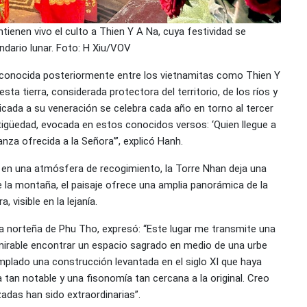
ienen vivo el culto a Thien Y A Na, cuya festividad se
ndario lunar. Foto: H Xiu/VOV
a, conocida posteriormente entre los vietnamitas como Thien Y
sta tierra, considerada protectora del territorio, de los ríos y
dicada a su veneración se celebra cada año en torno al tercer
ntigüedad, evocada en estos conocidos versos: ‘Quien llegue a
za ofrecida a la Señora’”, explicó Hanh.
 en una atmósfera de recogimiento, la Torre Nhan deja una
de la montaña, el paisaje ofrece una amplia panorámica de la
visible en la lejanía.
ia norteña de Phu Tho, expresó: “Este lugar me transmite una
irable encontrar un espacio sagrado en medio de una urbe
lado una construcción levantada en el siglo XI que haya
tan notable y una fisonomía tan cercana a la original. Creo
zadas han sido extraordinarias”.