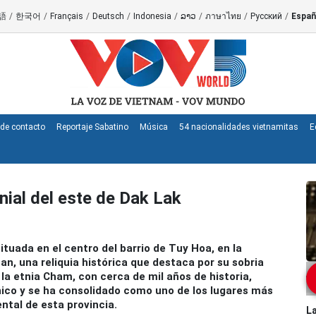
語
/
한국어
/
Français
/
Deutsch
/
Indonesia
/
ລາວ
/
ภาษาไทย
/
Русский
/
Españ
de contacto
Reportaje Sabatino
Música
54 nacionalidades vietnamitas
E
nial del este de Dak Lak
tuada en el centro del barrio de Tuy Hoa, en la
han, una reliquia histórica que destaca por su sobria
 la etnia Cham, con cerca de mil años de historia,
ónico y se ha consolidado como uno de los lugares más
ntal de esta provincia.
La