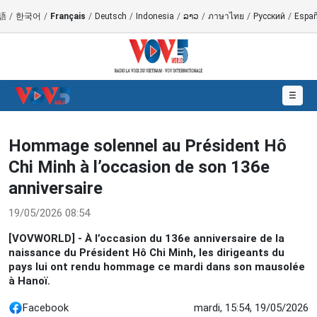
語
/
한국어
/
Français
/
Deutsch
/
Indonesia
/
ລາວ
/
ภาษาไทย
/
Русский
/
Españ
☰
Hommage solennel au Président Hô
Chi Minh à l’occasion de son 136e
anniversaire
19/05/2026 08:54
[VOVWORLD] - À l’occasion du 136e anniversaire de la
naissance du Président Hô Chi Minh, les dirigeants du
pays lui ont rendu hommage ce mardi dans son mausolée
à Hanoï.
Facebook
mardi, 15:54, 19/05/2026