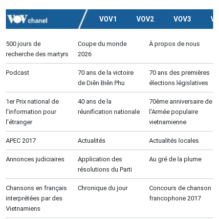
VOV1
VOV2
VOV3
V
500 jours de
Coupe du monde
À propos de nous
recherche des martyrs
2026
Podcast
70 ans de la victoire
70 ans des premières
de Diên Biên Phu
élections législatives
1er Prix national de
40 ans de la
70ème anniversaire de
l’information pour
réunification nationale
l'Armée populaire
l'étranger
vietnamienne
APEC 2017
Actualités
Actualités locales
Annonces judiciaires
Application des
Au gré de la plume
résolutions du Parti
Chansons en français
Chronique du jour
Concours de chanson
interprétées par des
francophone 2017
Vietnamiens