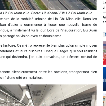
La
vi
 à Hô Chi Minh-ville. Photo: Hà Khánh/VOV Hô Chi Minh-ville
An
oire de la mobilité urbaine de Hô Chi Minh-ville. Dans les
so
 ruban d’acier a commencé à tisser une nouvelle trame de
due, a finalement vu le jour. Lors de l’inauguration, Bùi Xuân
rs partagé sa vision avec enthousiasme...
re histoire. Ce métro représente bien plus qu’un simple moyen
habitants et leurs histoires. Chaque usager, qu’il soit résident
cture qui deviendra, j’en suis convaincu, un élément central de
enant silencieusement entre les stations, transportant bien
ectif d’une cité en mutation.