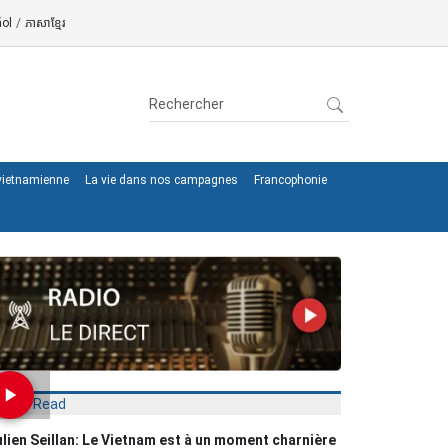
ol
/
ភាសាខ្មែរ
 vietnamienne
La vie dans nos campagnes
Francophonie
Most Read
lien Seillan: Le Vietnam est à un moment charnière