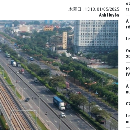
et
木曜日 , 15:13, 01/05/2025
tr
Anh Huyên
À 
ré
La
Ou
2
Pr
l’
À 
n
0
Le
ma