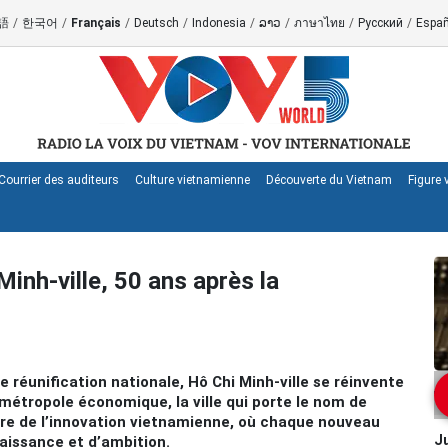
語
/
한국어
/
Français
/
Deutsch
/
Indonesia
/
ລາວ
/
ภาษาไทย
/
Русский
/
Españ
Courrier des auditeurs
Culture vietnamienne
Découverte du Vietnam
Figure
nh-ville, 50 ans après la
réunification nationale, Hô Chi Minh-ville se réinvente
 métropole économique, la ville qui porte le nom de
tre de l’innovation vietnamienne, où chaque nouveau
Ju
naissance et d’ambition.