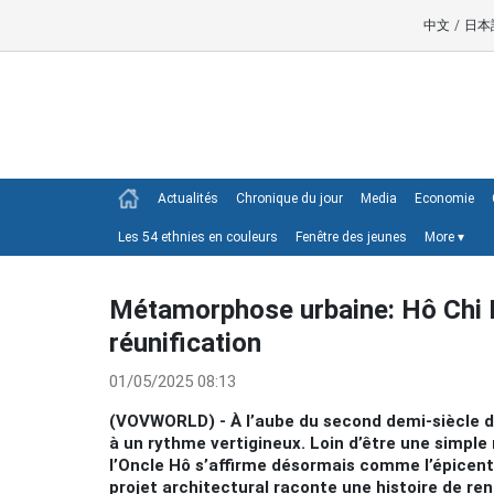
中文
/
日本
Actualités
Chronique du jour
Media
Economie
Les 54 ethnies en couleurs
Fenêtre des jeunes
More
▾
Métamorphose urbaine: Hô Chi Mi
réunification
01/05/2025 08:13
(VOVWORLD) - À l’aube du second demi-siècle de 
à un rythme vertigineux. Loin d’être une simple
l’Oncle Hô s’affirme désormais comme l’épicen
projet architectural raconte une histoire de re