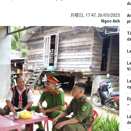
du
月曜日, 17:47, 26/05/2025
An
Ngoc Anh
pr
Tô
d
Le
Le
V
Le
c
Dy
– 
Lê
d