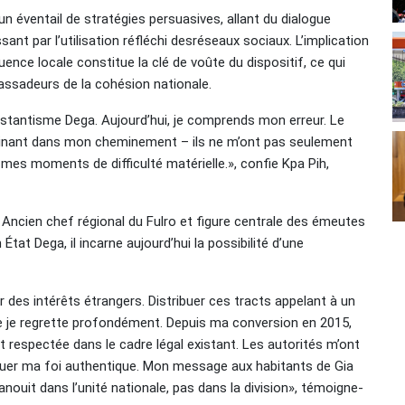
 un éventail de stratégies persuasives, allant du dialogue
t par l’utilisation réfléchi desréseaux sociaux. L’implication
uence locale constitue la clé de voûte du dispositif, ce qui
ssadeurs de la cohésion nationale.
stantisme Dega. Aujourd’hui, je comprends mon erreur. Le
nant dans mon cheminement – ils ne m’ont pas seulement
 mes moments de difficulté matérielle.», confie Kpa Pih,
. Ancien chef régional du Fulro et figure centrale des émeutes
État Dega, il incarne aujourd’hui la possibilité d’une
 des intérêts étrangers. Distribuer ces tracts appelant à un
e je regrette profondément. Depuis ma conversion en 2015,
nt respectée dans le cadre légal existant. Les autorités m’ont
iquer ma foi authentique. Mon message aux habitants de Gia
épanouit dans l’unité nationale, pas dans la division», témoigne-