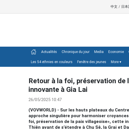
中文
/
日本
Actualités
Chronique du jour
Media
Economie
Les 54 ethnies en couleurs
Fenêtre des jeunes
More
▾
Retour à la foi, préservation de l
innovante à Gia Lai
26/05/2025 10:47
(VOVWORLD) - Sur les hauts plateaux du Centre,
approche singulière pour harmoniser croyances r
foi, préservation de la paix villageoise», cette i
Thiên avant de s’étendre à Chu Sê, Ia Grai et D