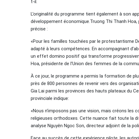
t-il.
L’originalité du programme tient également à son appr
développement économique.Truong Thi Thanh Hoa, p
précise :
«Pour les familles touchées par le protestantisme 
adapté à leurs compétences. En accompagnant d’ab
un effet domino positif qui transforme progressivem
Hoa, présidente de l’Union des femmes de la commun
À ce jour, le programme a permis la formation de plu
près de 800 personnes de revenir vers des organisati
Gia Lai parmi les provinces des hauts plateaux du Ce
provinciale indique:
«Nous n’imposons pas une vision, mais créons les co
religieuses orthodoxes. Cette nuance fait toute la d
analyse Nguyên Ngoc Son, directeur adjoint de la poli
Face au succès de cette expérience pilote, les autor