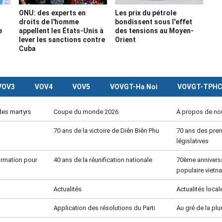
ONU: des experts en
Les prix du pétrole
droits de l'homme
bondissent sous l'effet
e
appellent les États-Unis à
des tensions au Moyen-
lever les sanctions contre
Orient
Cuba
VOV3
VOV4
VOV5
VOVGT-Ha Noi
VOVGT-TPH
des martyrs
Coupe du monde 2026
À propos de no
70 ans de la victoire de Diên Biên Phu
70 ans des prem
législatives
formation pour
40 ans de la réunification nationale
70ème anniversa
populaire vietn
Actualités
Actualités local
Application des résolutions du Parti
Au gré de la pl