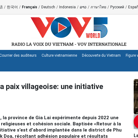
語
/
한국어
/
Français
/
Deutsch
/
Indonesia
/
ລາວ
/
ภาษาไทย
/
Русский
/
Españ
Courrier des auditeurs
Culture vietnamienne
Découverte du Vietnam
Figure
a paix villageoise: une initiative
 la province de Gia Lai expérimente depuis 2022 une
eligieuses et cohésion sociale. Baptisée «Retour à la
nitiative s’est d’abord implantée dans le district de Phu
La
ak Doa, récoltant adhésion populaire et résultats