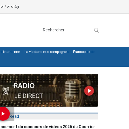
ol
/
ភាសាខ្មែរ
 vietnamienne
La vie dans nos campagnes
Francophonie
Most Read
ncement du concours de vidéos 2026 du Courrier