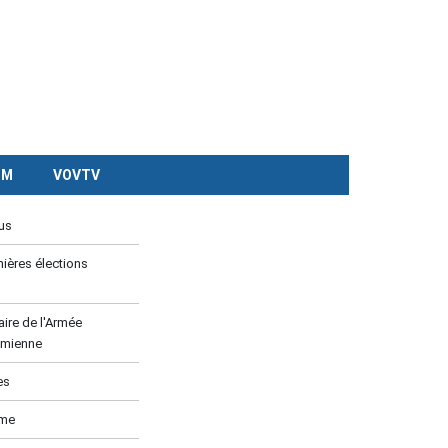
CM
VOVTV
us
ières élections
ire de l'Armée
amienne
es
ume