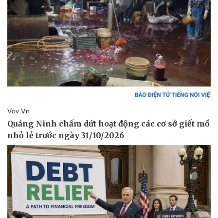
Du lịch
Podcast
Tư vấn
Câu chuyện thời sự
Săn Tour
Đọc truyện đêm khuya
check-in
Cửa sổ tình yêu
Kể chuyện cho bé
Hạt giống tâm hồn