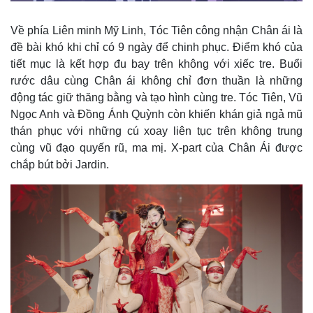
Khởi nghiệp
Tiêu dùng
Tỷ giá
Về phía Liên minh Mỹ Linh, Tóc Tiên công nhận Chân ái là
Chứng khoán
đề bài khó khi chỉ có 9 ngày để chinh phục. Điểm khó của
Giá cà phê
tiết mục là kết hợp đu bay trên không với xiếc tre. Buổi
rước dâu cùng Chân ái không chỉ đơn thuần là những
động tác giữ thăng bằng và tạo hình cùng tre. Tóc Tiên, Vũ
Ngọc Anh và Đồng Ánh Quỳnh còn khiến khán giả ngả mũ
thán phục với những cú xoay liên tục trên không trung
cùng vũ đạo quyến rũ, ma mị. X-part của Chân Ái được
chắp bút bởi Jardin.