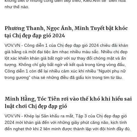
Ca nương Kiều Anh - Nhân tố gây sốt tại "Chị đẹp
đạp gió 2024"
VOV.VN - Hai màn trình diễn đầu tiên của Kiều Anh tại "Chị đẹp
đạp gió 2024" đều được đánh giá cao. Nhiều khán giả cho rằng
Kiều Anh chính là nhân tố nổi bật tại chương trình năm nay và sẽ
góp mặt trong nhóm thành đoàn. Cộng đồng mạng còn mong chờ
không biết ở những công diễn tiếp theo, Kiều Anh sẽ "biến hóa"
như thế nào.
Cải chính
Phương Thanh, Ngọc Ánh, Minh Tuyết bật khóc
tại Chị đẹp đạp gió 2024
VOV.VN - Công diễn 1 của Chị đẹp đạp gió 2024 chiêu đãi khán
giả bằng cả một đại tiệc âm nhạc nhiều màu sắc. Nhiều chị đẹp
lột xác khiến khán giả bất ngờ với sự thay đổi chóng mặt và ấn
tượng. Không chỉ gây bất ngờ về kết quả trong từng vòng đấu,
Công diễn 1 còn để lại nhiều cảm xúc khi nhiều “Người phụ nữ