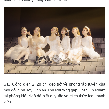
Doanh nghiệp
Công nghệ
Thông tin doanh nghiệp
Sành điệu
Doanh nghiệp 24h
Tin Công nghệ
Doanh nhân
Trải nghiệm
Vì cộng đồng
Chuyển đổi số
Sau Công diễn 2, 28 chị đẹp trở về phòng tập luyện của
mỗi đội hình. Mỹ Linh và Thu Phương gặp Host Jun Phạm
tại phòng Hội Ngộ để biết quy tắc và cách thức loại thành
viên.