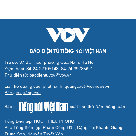
trong gương” chia sẻ những điều đã giấu kín trong tim từ lâu.
Minh Hằng, Tóc Tiên rơi vào thế khó khi hiểu sai
luật chơi Chị đẹp đạp gió
VOV.VN - Khép lại Sân khấu ra mắt, Tập 3 của Chị đẹp đạp gió
2024 mời khán giả đến với những giây phút căng não, kịch tính
đến nghẹt thở khi 2 liên minh được thành lập với đội hình đầy đủ.
BÁO ĐIỆN TỬ TIẾNG NÓI VIỆT NAM
Trụ sở: 37 Bà Triệu, phường Cửa Nam, Hà Nội
Điện thoại: 84-24-22105148, 84-24-39785691