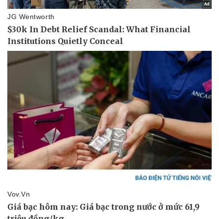
Văn hóa
Giải trí
Sân khấu - Điện ảnh
Nghệ sĩ
Văn học
Thời trang
Âm nhạc
Sao Việt
Di sản