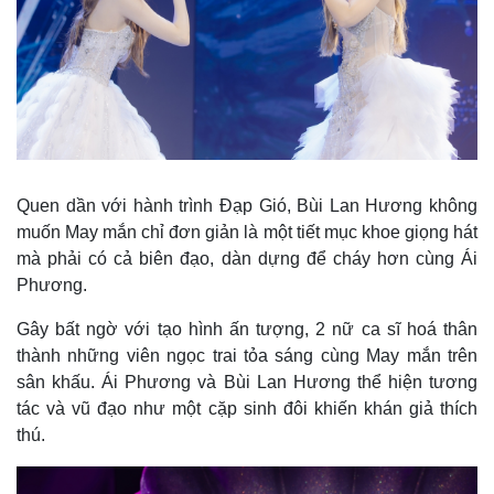
Quen dần với hành trình Đạp Gió, Bùi Lan Hương không
muốn May mắn chỉ đơn giản là một tiết mục khoe giọng hát
mà phải có cả biên đạo, dàn dựng để cháy hơn cùng Ái
Phương.
Gây bất ngờ với tạo hình ấn tượng, 2 nữ ca sĩ hoá thân
Thế giới
Multimedia
thành những viên ngọc trai tỏa sáng cùng May mắn trên
Quan sát
Video
sân khấu. Ái Phương và Bùi Lan Hương thể hiện tương
Cuộc sống đó đây
Ảnh
tác và vũ đạo như một cặp sinh đôi khiến khán giả thích
Hồ sơ
E-Magazine
thú.
Infographic