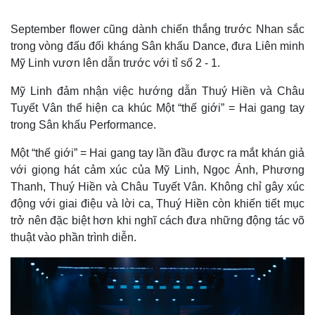
September flower cũng dành chiến thắng trước Nhan sắc
trong vòng đấu đối kháng Sân khấu Dance, đưa Liên minh
Mỹ Linh vươn lên dẫn trước với tỉ số 2 - 1.
Mỹ Linh đảm nhận việc hướng dẫn Thuý Hiền và Châu
Thể thao
Ô tô - Xe máy
Tuyết Vân thể hiện ca khúc Một “thế giới” = Hai gang tay
Bóng đá
Ô tô
trong Sân khấu Performance.
Lịch thi đấu bóng đá
Xe máy
Thế giới thể thao
Tư vấn
Một “thế giới” = Hai gang tay lần đầu được ra mắt khán giả
eSports
với giọng hát cảm xúc của Mỹ Linh, Ngọc Ánh, Phương
Hậu trường
Thanh, Thuý Hiền và Châu Tuyết Vân. Không chỉ gây xúc
động với giai điệu và lời ca, Thuý Hiền còn khiến tiết mục
trở nên đặc biệt hơn khi nghĩ cách đưa những động tác võ
thuật vào phần trình diễn.