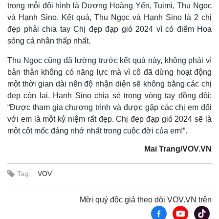
trong mỗi đội hình là Dương Hoàng Yến, Tuimi, Thu Ngọc
và Hạnh Sino. Kết quả, Thu Ngọc và Hạnh Sino là 2 chị
đẹp phải chia tay Chị đẹp đạp gió 2024 vì có điểm Hoa
sóng cá nhân thấp nhất.
Thu Ngọc cũng đã lường trước kết quả này, không phải vì
bản thân không có năng lực mà vì cô đã dừng hoạt động
một thời gian dài nên độ nhận diện sẽ không bằng các chị
đẹp còn lại. Hạnh Sino chia sẻ trong vòng tay đồng đội:
“Được tham gia chương trình và được gặp các chị em đối
với em là một kỷ niệm rất đẹp. Chị đẹp đạp gió 2024 sẽ là
một cột mốc đáng nhớ nhất trong cuộc đời của em!”.
Mai Trang/VOV.VN
Sức khỏe
Đời sống
Tag:
VOV
Dinh dưỡng - món ngon
Nhà đẹp
Cây thuốc
Blog
Sản phụ khoa
Tình yêu - Gia đình
Mời quý độc giả theo dõi VOV.VN trên
Nhi khoa
Nam khoa