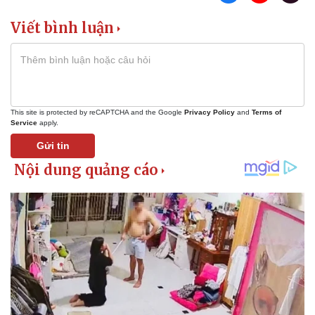
Làm đẹp - giảm cân
Viết bình luận
Phòng mạch online
Ăn sạch sống khỏe
This site is protected by reCAPTCHA and the Google
Privacy Policy
and
Terms of
Service
apply.
Gửi tin