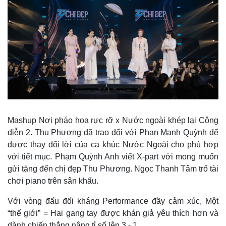
Mashup Nơi pháo hoa rực rỡ x Nước ngoài khép lại Công
diễn 2. Thu Phương đã trao đổi với Phan Mạnh Quỳnh để
được thay đổi lời của ca khúc Nước Ngoài cho phù hợp
với tiết mục. Phạm Quỳnh Anh viết X-part với mong muốn
gửi tặng đến chị đẹp Thu Phương. Ngọc Thanh Tâm trổ tài
chơi piano trên sân khấu.
Với vòng đấu đối kháng Performance đầy cảm xúc, Một
“thế giới” = Hai gang tay được khán giả yêu thích hơn và
dành chiến thắng nâng tỉ số lên 3 - 1.