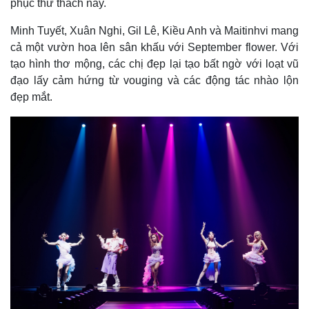
phục thử thách này.
Minh Tuyết, Xuân Nghi, Gil Lê, Kiều Anh và Maitinhvi mang
cả một vườn hoa lên sân khấu với September flower. Với
tạo hình thơ mộng, các chị đẹp lại tạo bất ngờ với loạt vũ
đạo lấy cảm hứng từ vouging và các động tác nhào lộn
đẹp mắt.