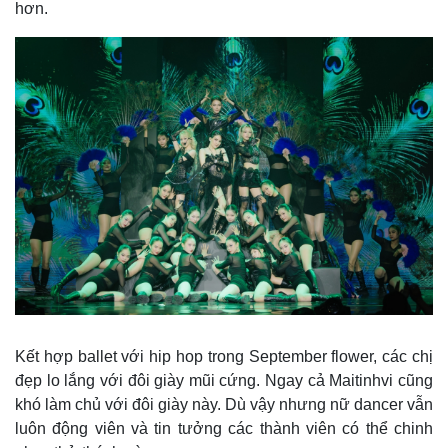
hơn.
Pháp luật
Quân sự - Quốc phòng
Vụ án
Vũ khí
Tin nóng
Việt Nam
Tư vấn luật
Phân tích
Kết hợp ballet với hip hop trong September flower, các chị
đẹp lo lắng với đôi giày mũi cứng. Ngay cả Maitinhvi cũng
khó làm chủ với đôi giày này. Dù vậy nhưng nữ dancer vẫn
luôn động viên và tin tưởng các thành viên có thể chinh