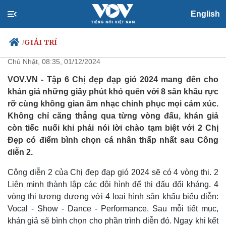
English
2 chị đẹp đầu tiên kết thúc hành
trình "đạp gió 2024" là ai?
GIẢI TRÍ
/
Chủ Nhật, 08:35, 01/12/2024
VOV.VN - Tập 6 Chị đẹp đạp gió 2024 mang đến cho
khán giả những giây phút khó quên với 8 sân khấu rực
Chính trị
Xã hội
rỡ cùng không gian âm nhạc chinh phục mọi cảm xúc.
Đảng
Tin 24h
Không chỉ căng thẳng qua từng vòng đấu, khán giả
Tổ chức nhân sự
Dự báo thời tiết
còn tiếc nuối khi phải nói lời chào tạm biệt với 2 Chị
Quốc hội
Giáo dục
Đẹp có điểm bình chọn cá nhân thấp nhất sau Công
Nhận diện sự thật
Dấu ấn VOV
Việc làm
diễn 2.
Biển đảo
Công diễn 2 của Chị đẹp đạp gió 2024 sẽ có 4 vòng thi. 2
Liên minh thành lập các đội hình để thi đấu đối kháng. 4
vòng thi tương đương với 4 loại hình sân khấu biểu diễn:
Vocal - Show - Dance - Performance. Sau mỗi tiết mục,
khán giả sẽ bình chọn cho phần trình diễn đó. Ngay khi kết