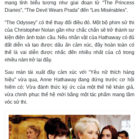
Vụ án
Vũ khí
mang tính biểu tượng như giai đoạn từ “The Princess
Tin nóng
Việt Nam
Diaries”, “The Devil Wears Prada” đến “Les Misérables”.
Tư vấn luật
Phân tích
“The Odyssey” có thể thay đổi điều đó. Một bộ phim sử thi
của Christopher Nolan gần như chắc chắn sẽ trở thành sự
kiện điện ảnh toàn cầu. Nếu nhân vật của Hathaway có đủ
đất diễn và tạo được dấu ấn cảm xúc, đây hoàn toàn có
thể là vai diễn được nhắc đến nhiều nhất của cô trong
nhiều năm trở lại đây.
Sau màn tái xuất đầy cảm xúc với “Yêu nữ thích hàng
hiệu” vừa qua, Anne Hathaway đang đứng trước cơ hội
hiếm có: Vừa đánh thức ký ức của một thế hệ khán giả,
vừa chinh phục thế hệ mới bằng một tác phẩm mang tầm
vóc sử thi.