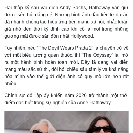
Hai thập kỷ sau vai diễn Andy Sachs, Hathaway vẫn giữ
được sức hút đáng nể. Những hình ảnh đầu tiên từ dự án
đã nhanh chóng tạo hiệu ứng trên mạng xã hội, nhắc khán
giả nhớ đến thời kỳ đỉnh cao khi cô là một trong những
gương mặt được săn đón nhất Hollywood.
Tuy nhiên, nếu “The Devil Wears Prada 2” là chuyến trở về
với một biểu tượng quen thuộc, thì “The Odyssey” lại mở
ra một hành trình hoàn toàn mới. Đây là dạng vai diễn
mang màu sắc sử thi, đòi hỏi chiều sâu tâm lý và khả năng
hòa mình vào thế giới điện ảnh có quy mô lớn hơn rất
nhiều.
Thế giới
Multimedia
Quan sát
Video
Chính sự đối lập ấy khiến năm 2026 trở thành một thời
Cuộc sống đó đây
Ảnh
điểm đặc biệt trong sự nghiệp của Anne Hathaway.
Hồ sơ
E-Magazine
Infographic