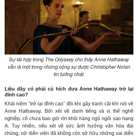
Sự tái hợp trong The Odyssey cho thấy Anne Hathaway
vẫn là một trong những cộng sự được Christopher Nolan
tin tưởng nhất.
Liệu đây có phải cú hích đưa Anne Hathaway trở lại
đỉnh cao?
Khái niệm "trở lại đỉnh cao" đôi khi gây tranh cãi khi nói về
Anne Hathaway. Bởi xét về danh tiếng và vị thế nghề
nghiệp, cô chưa bao giờ rời khỏi hàng ngũ ngôi sao hạng
A. Tuy nhiên, nếu xét về sức ảnh hưởng văn hóa đại
Pháp luật
Quân sự - Quốc phòng
chúng, nữ diễn viên đã không còn sở hữu những vai diễn