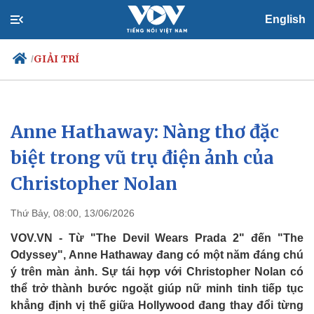
English
GIẢI TRÍ
/
Anne Hathaway: Nàng thơ đặc
Chính trị
Xã hội
Đảng
Tin 24h
biệt trong vũ trụ điện ảnh của
Tổ chức nhân sự
Dự báo thời tiết
Christopher Nolan
Quốc hội
Giáo dục
Nhận diện sự thật
Dấu ấn VOV
Việc làm
Thứ Bảy, 08:00, 13/06/2026
Biển đảo
VOV.VN - Từ "The Devil Wears Prada 2" đến "The
Odyssey", Anne Hathaway đang có một năm đáng chú
ý trên màn ảnh. Sự tái hợp với Christopher Nolan có
thể trở thành bước ngoặt giúp nữ minh tinh tiếp tục
khẳng định vị thế giữa Hollywood đang thay đổi từng