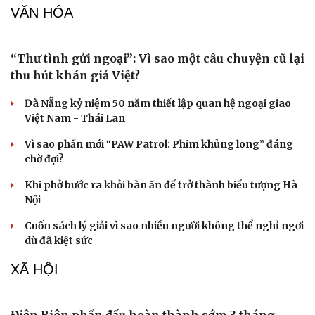
Đường Hoa khát vọng xây dựng “vùng chè di sản”
Quảng Ninh
Huế khảo sát du lịch đường thủy, phương án thoát lũ
Thổ cẩm Chăm Mỹ Nghiệp: Từ ngôn ngữ văn hóa đến
sản phẩm du lịch độc đáo
Vì sao lượng khách Philippines đến Việt Nam tăng
trưởng vượt bậc?
VĂN HÓA
“Thư tình gửi ngoại”: Vì sao một câu chuyện cũ lại
thu hút khán giả Việt?
Đà Nẵng kỷ niệm 50 năm thiết lập quan hệ ngoại giao
Việt Nam - Thái Lan
Vì sao phần mới “PAW Patrol: Phim khủng long” đáng
Cải chính
chờ đợi?