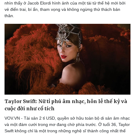
nhìn thấy ở Jacob Elordi hình ảnh của một tài tử thế hệ mới bởi
vẻ điển trai, bí ẩn, tham vọng và không ngừng thử thách bản
thân.
Taylor Swift: Nữ tỉ phú âm nhạc, hôn lễ thế kỷ và
cuộc đời như cổ tích
VOV.VN - Tài sản 2 tỉ USD, quyền sở hữu toàn bộ di sản âm nhạc
và một đám cưới trong mơ đang chờ phía trước. Ở tuổi 36, Taylor
Swift không chỉ là một trong những nghệ sĩ thành công nhất thế