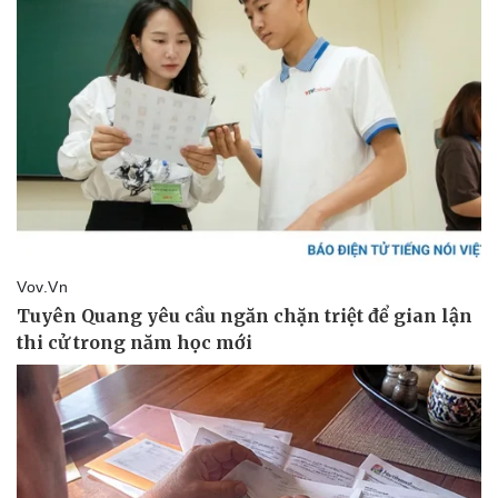
Doanh nghiệp
Công nghệ
Thông tin doanh nghiệp
Sành điệu
Doanh nghiệp 24h
Tin Công nghệ
Doanh nhân
Trải nghiệm
Vì cộng đồng
Chuyển đổi số