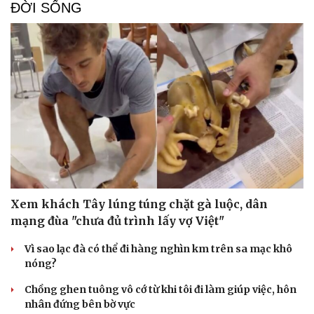
Hạt giống tâm hồn
5 công cụ tạo tiêu đề và mô tả quảng cáo cho
thương hiệu 2026
SmartAds tổng hợp 5 công cụ tạo headline quảng cáo bằng AI
giúp tiết kiệm thời gian và tối ưu.
| SmartAds
ĐỜI SỐNG