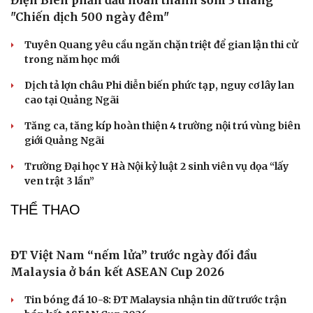
Khi phở bước ra khỏi bàn ăn để trở thành biểu tượng Hà
Nội
Cuốn sách lý giải vì sao nhiều người không thể nghỉ ngơi
dù đã kiệt sức
XÃ HỘI
Điện Biên phấn đấu hoàn thành sớm 3 tháng
"Chiến dịch 500 ngày đêm"
Tuyên Quang yêu cầu ngăn chặn triệt để gian lận thi cử
trong năm học mới
Dịch tả lợn châu Phi diễn biến phức tạp, nguy cơ lây lan
cao tại Quảng Ngãi
Tăng ca, tăng kíp hoàn thiện 4 trường nội trú vùng biên
giới Quảng Ngãi