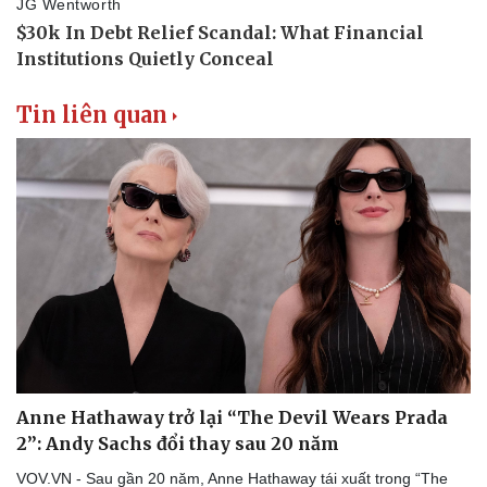
Tin liên quan
Sức khỏe
Đời sống
Dinh dưỡng - món ngon
Nhà đẹp
Cây thuốc
Blog
Sản phụ khoa
Tình yêu - Gia đình
Nhi khoa
Nam khoa
Làm đẹp - giảm cân
Phòng mạch online
Ăn sạch sống khỏe
Anne Hathaway trở lại “The Devil Wears Prada
2”: Andy Sachs đổi thay sau 20 năm
VOV.VN - Sau gần 20 năm, Anne Hathaway tái xuất trong “The