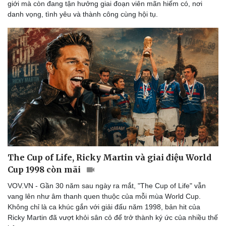
giới mà còn đang tận hưởng giai đoạn viên mãn hiếm có, nơi
danh vọng, tình yêu và thành công cùng hội tụ.
Văn hóa
Giải trí
The Cup of Life, Ricky Martin và giai điệu World
Sân khấu - Điện ảnh
Nghệ sĩ
Cup 1998 còn mãi
Văn học
Thời trang
Âm nhạc
Sao Việt
VOV.VN - Gần 30 năm sau ngày ra mắt, "The Cup of Life" vẫn
Di sản
vang lên như âm thanh quen thuộc của mỗi mùa World Cup.
Không chỉ là ca khúc gắn với giải đấu năm 1998, bản hit của
Ricky Martin đã vượt khỏi sân cỏ để trở thành ký ức của nhiều thế