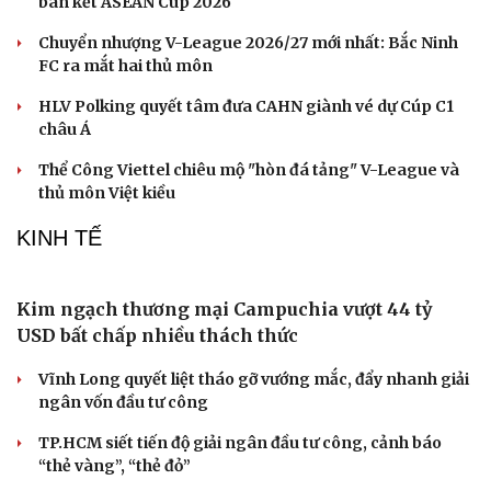
Trường Đại học Y Hà Nội kỷ luật 2 sinh viên vụ dọa “lấy
ven trật 3 lần”
THỂ THAO
ĐT Việt Nam “nếm lửa” trước ngày đối đầu
Malaysia ở bán kết ASEAN Cup 2026
Tin bóng đá 10-8: ĐT Malaysia nhận tin dữ trước trận
bán kết ASEAN Cup 2026
Chuyển nhượng V-League 2026/27 mới nhất: Bắc Ninh
FC ra mắt hai thủ môn
HLV Polking quyết tâm đưa CAHN giành vé dự Cúp C1
châu Á
Thể Công Viettel chiêu mộ "hòn đá tảng" V-League và
thủ môn Việt kiều
KINH TẾ