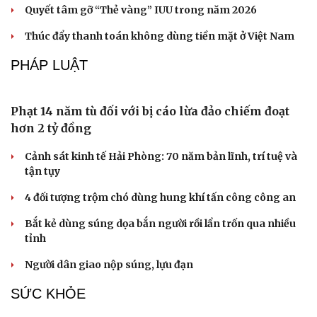
Kim ngạch thương mại Campuchia vượt 44 tỷ
USD bất chấp nhiều thách thức
Vĩnh Long quyết liệt tháo gỡ vướng mắc, đẩy nhanh giải
ngân vốn đầu tư công
TP.HCM siết tiến độ giải ngân đầu tư công, cảnh báo
“thẻ vàng”, “thẻ đỏ”
Quyết tâm gỡ “Thẻ vàng” IUU trong năm 2026
Thúc đẩy thanh toán không dùng tiền mặt ở Việt Nam
PHÁP LUẬT
Phạt 14 năm tù đối với bị cáo lừa đảo chiếm đoạt
hơn 2 tỷ đồng
Cảnh sát kinh tế Hải Phòng: 70 năm bản lĩnh, trí tuệ và