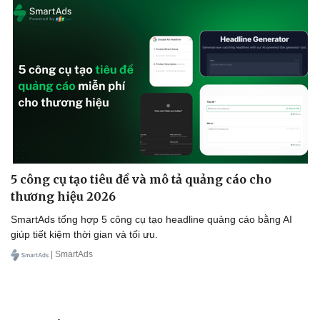
Instagram?
VOV.VN - Từng là “nữ hoàng Instagram” với sức ảnh hưởng hàng
đầu thế giới, Kylie Jenner nay lại liên tục đối mặt với làn sóng
unfollow quy mô lớn. Từ drama với Selena Gomez đến tranh cãi
đời tư, thái độ và hình ảnh cá nhân, nhiều người đặt câu hỏi: Vì
sao Kylie Jenner liên tục bị “quay lưng” trên Instagram?
Du lịch
Podcast
Tư vấn
Câu chuyện thời sự
Săn Tour
Đọc truyện đêm khuya
check-in
Cửa sổ tình yêu
Kể chuyện cho bé