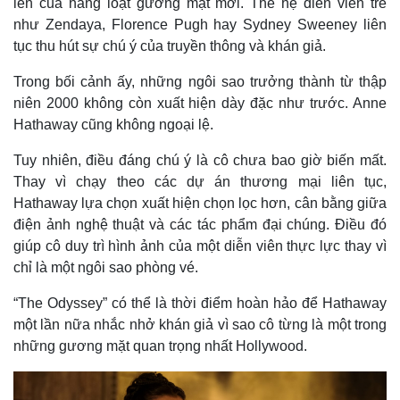
lên của hàng loạt gương mặt mới. Thế hệ diễn viên trẻ
như Zendaya, Florence Pugh hay Sydney Sweeney liên
tục thu hút sự chú ý của truyền thông và khán giả.
Trong bối cảnh ấy, những ngôi sao trưởng thành từ thập
niên 2000 không còn xuất hiện dày đặc như trước. Anne
Hathaway cũng không ngoại lệ.
Tuy nhiên, điều đáng chú ý là cô chưa bao giờ biến mất.
Thay vì chạy theo các dự án thương mại liên tục,
Hathaway lựa chọn xuất hiện chọn lọc hơn, cân bằng giữa
điện ảnh nghệ thuật và các tác phẩm đại chúng. Điều đó
giúp cô duy trì hình ảnh của một diễn viên thực lực thay vì
chỉ là một ngôi sao phòng vé.
“The Odyssey” có thể là thời điểm hoàn hảo để Hathaway
một lần nữa nhắc nhở khán giả vì sao cô từng là một trong
những gương mặt quan trọng nhất Hollywood.