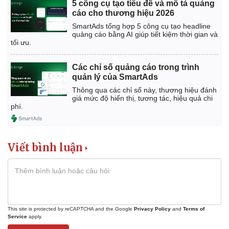
5 công cụ tạo tiêu đề và mô tả quảng
Thể thao
Ô tô - Xe máy
cáo cho thương hiệu 2026
Bóng đá
Ô tô
SmartAds tổng hợp 5 công cụ tạo headline
Lịch thi đấu bóng đá
Xe máy
quảng cáo bằng AI giúp tiết kiệm thời gian và
tối ưu.
Thế giới thể thao
Tư vấn
eSports
Hậu trường
Các chỉ số quảng cáo trong trình
quản lý của SmartAds
Thông qua các chỉ số này, thương hiệu đánh
giá mức độ hiển thị, tương tác, hiệu quả chi
phí.
Viết bình luận
This site is protected by reCAPTCHA and the Google
Privacy Policy
and
Terms of
Service
apply.