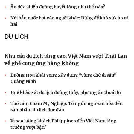
Xem khách Tây lúng túng chặt gà luộc, dân
mạng đùa "chưa đủ trình lấy vợ Việt"
Vì sao lạc đà có thể đi hàng nghìn km trên sa mạc khô
nóng?
Chồng ghen tuông vô cớ từ khi tôi đi làm giúp việc, hôn
nhân đứng bên bờ vực
Ăn dứa khiến đường huyết tăng như thế nào?
Nói bắn nước bọt vào người khác: Đừng để khó xử cho cả
hai
DU LỊCH
Nhu cầu du lịch tăng cao, Việt Nam vượt Thái Lan
về ghế cung ứng hàng không