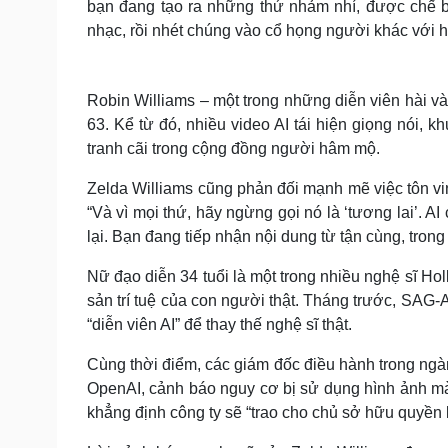
bạn đang tạo ra những thứ nhảm nhí, được chế b
nhạc, rồi nhét chúng vào cổ họng người khác với h
Robin Williams – một trong những diễn viên hài 
63. Kể từ đó, nhiều video AI tái hiện giọng nói, 
tranh cãi trong cộng đồng người hâm mộ.
Zelda Williams cũng phản đối mạnh mẽ việc tôn vin
“Và vì mọi thứ, hãy ngừng gọi nó là ‘tương lai’. AI 
lại. Bạn đang tiếp nhận nội dung từ tận cùng, trong
Nữ đạo diễn 34 tuổi là một trong nhiều nghệ sĩ Ho
sản trí tuệ của con người thật. Tháng trước, SAG-A
“diễn viên AI” để thay thế nghệ sĩ thật.
Cùng thời điểm, các giám đốc điều hành trong ngàn
OpenAI, cảnh báo nguy cơ bị sử dụng hình ảnh 
khẳng định công ty sẽ “trao cho chủ sở hữu quyền ki