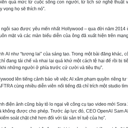
iến quá mức từ cuộc sống con người, từ lịch sử nghệ thuật 
y vọng họ sẽ thích nó”.
và ngôi sao được yêu mến nhất Hollywood – qua đời năm 2014 ở
khuôn mặt và các màn biểu diễn của ông đã xuất hiện trên mạn
h AI như “tương lai” của sáng tạo. Trong một bài đăng khác, cô
chỉ đang tái chế và nhai lại quá khứ một cách tệ hại để rồi bị ti
 khi những người ở phía trước cứ cười và tiêu thụ”.
llywood lên tiếng cảnh báo về việc AI xâm phạm quyền riêng tư 
FTRA cùng nhiều diễn viên nổi tiếng đã chỉ trích một studio tì
h điện ảnh cũng bày tỏ lo ngại về công cụ tạo video mới Sora
mà không được cho phép. Trước áp lực đó, CEO OpenAI Sam A
ểm soát chặt chẽ hơn đối với tài sản trí tuệ của họ”.