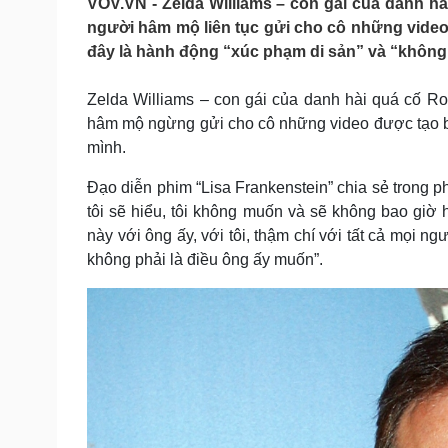
VOV.VN - Zelda Williams – con gái của danh hà
Tin nóng
Việt Nam
người hâm mộ liên tục gửi cho cô những video 
Tư vấn luật
Phân tích
đây là hành động “xúc phạm di sản” và “không 
Zelda Williams – con gái của danh hài quá cố Rob
Sức khỏe
Đời sống
hâm mộ ngừng gửi cho cô những video được tạo bằn
Dinh dưỡng - món ngon
Nhà đẹp
mình.
Cây thuốc
Blog
Sản phụ khoa
Tình yêu - Gia đình
Đạo diễn phim “Lisa Frankenstein” chia sẻ trong 
Nhi khoa
tôi sẽ hiểu, tôi không muốn và sẽ không bao giờ 
Nam khoa
này với ông ấy, với tôi, thậm chí với tất cả mọi ngư
Làm đẹp - giảm cân
không phải là điều ông ấy muốn”.
Phòng mạch online
Ăn sạch sống khỏe
Cải chính