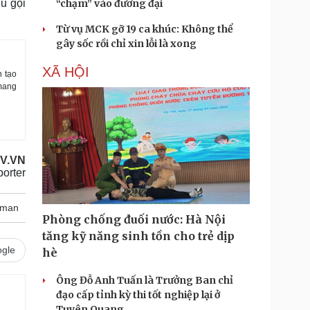
u gọi
“chạm” vào đương đại
Từ vụ MCK gỡ 19 ca khúc: Không thể
gây sốc rồi chỉ xin lỗi là xong
XÃ HỘI
n tạo
 mang
V.VN
orter
tman
Phòng chống đuối nước: Hà Nội
tăng kỹ năng sinh tồn cho trẻ dịp
gle
hè
Ông Đỗ Anh Tuấn là Trưởng Ban chỉ
đạo cấp tỉnh kỳ thi tốt nghiệp lại ở
Tuyên Quang
.