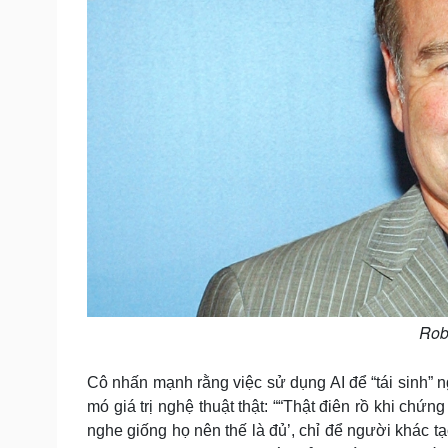
Rob
Cô nhấn mạnh rằng việc sử dụng AI để “tái sinh” 
mó giá trị nghệ thuật thật: ““Thật điên rồ khi chứn
nghe giống họ nên thế là đủ’, chỉ để người khác t