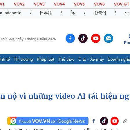
V1
VOV2
VOV3
VOV4
VOV5
VOV6
VOV GT
a Indonesia
/
日本語
/
ខ្មែរ
/
한국어
/
ພາ
Thứ Sáu, ngày 7 tháng 8 năm 2026
Po
inh tế
Thị trường
Pháp luật
Thể thao
Ô tô - Xe máy
Doanh nghi
Thế giới
Multimedia
K
Quan sát
Video
B
Cuộc sống đó đây
Ảnh
K
Hồ sơ
E-Magazine
n nộ vì những video AI tái hiện ng
Infographic
Thể thao
Ô tô - Xe máy
D
Bóng đá
Ô tô
T