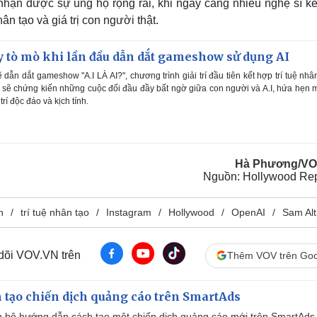
hận được sự ủng hộ rộng rãi, khi ngày càng nhiều nghệ sĩ kê
ân tạo và giá trị con người thật.
 tò mò khi lần đầu dẫn dắt gameshow sử dụng AI
dẫn dắt gameshow "A.I LÀ AI?", chương trình giải trí đầu tiên kết hợp trí tuệ nhâ
ả sẽ chứng kiến những cuộc đối đầu đầy bất ngờ giữa con người và A.I, hứa hẹn
rí độc đáo và kịch tính.
Hà Phương/VO
Nguồn: Hollywood Rep
n
trí tuệ nhân tạo
Instagram
Hollywood
OpenAI
Sam Al
 dõi VOV.VN trên
Thêm VOV trên Goo
 tạo chiến dịch quảng cáo trên SmartAds
 bộ hướng dẫn cách tạo một chiến dịch quảng cáo mới trên SmartAds