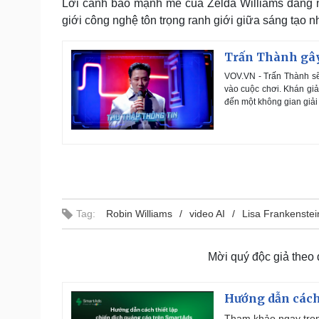
Lời cảnh báo mạnh mẽ của Zelda Williams đang n
giới công nghệ tôn trọng ranh giới giữa sáng tạo nh
Trấn Thành gây
VOV.VN - Trấn Thành sẽ 
vào cuộc chơi. Khán gi
đến một không gian giải t
Tag:
Robin Williams
video AI
Lisa Frankenstei
Mời quý độc giả theo
Hướng dẫn cách
Tham khảo ngay trọn