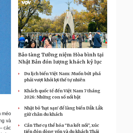
Bảo tàng Tưởng niệm Hòa bình tại
Nhật Bản đón lượng khách kỷ lục
Du lịch biển Việt Nam: Muốn bứt phá
phải vượt khỏi lợi thế tự nhiên
Khách quốc tế đến Việt Nam 7 tháng
2026: Những con số nổi bật
Nhặt bỏ 'hạt sạn' để làng biển Đắk Lắk
m méo
giữ chân du khách
ông và
Cần Thơ cụ thể hóa “Ba kết nối”, xúc
 – các
tiến đón dòng vốn và du khách Thái