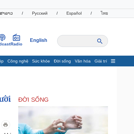
ສາລາວ
/
Русский
/
Español
/
ไทย
English
dcast
Radio
ệp
Công nghệ
Sức khỏe
Đời sống
Văn hóa
Giải trí
inh tế
Thị trường
ất động sản
Giá vàng
hởi nghiệp
Tiêu dùng
Tỷ giá
ười
ĐỜI SỐNG
Chứng khoán
Giá cà phê
oanh nghiệp
Công nghệ
hông tin doanh nghiệp
Sành điệu