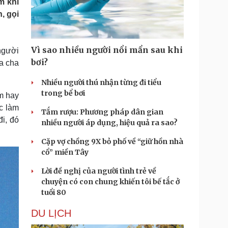
m khi
Doanh nghiệp 24h
Tin Công nghệ
, gọi
Doanh nhân
Trải nghiệm
ì cộng đồng
Chuyển đổi số
Vì sao nhiều người nổi mẩn sau khi
người
u lịch
Podcast
bơi?
a cha
Tư vấn
Câu chuyện thời sự
Săn Tour
Đọc truyện đêm khuya
Nhiều người thú nhận từng đi tiểu
heck-in
Cửa sổ tình yêu
trong bể bơi
m hay
Kể chuyện cho bé
c làm
Tắm rượu: Phương pháp dân gian
Hạt giống tâm hồn
đi, đó
nhiều người áp dụng, hiệu quả ra sao?
Cặp vợ chồng 9X bỏ phố về “giữ hồn nhà
cổ” miền Tây
Lời đề nghị của người tình trẻ về
chuyện có con chung khiến tôi bế tắc ở
tuổi 80
DU LỊCH