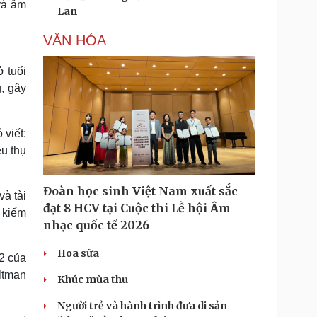
và âm
Lan
VĂN HÓA
 tuổi
g, gây
 viết:
êu thụ
Đoàn học sinh Việt Nam xuất sắc
và tài
đạt 8 HCV tại Cuộc thi Lễ hội Âm
m kiếm
nhạc quốc tế 2026
Hoa sữa
 2 của
ltman
Khúc mùa thu
Người trẻ và hành trình đưa di sản