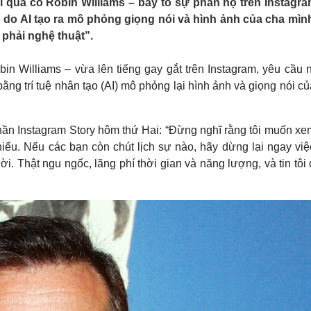
i quá cố Robin Williams – bày tỏ sự phẫn nộ trên Instagra
Lịch thi đấu bóng đá
Xe máy
do AI tạo ra mô phỏng giọng nói và hình ảnh của cha mình
Thế giới thể thao
Tư vấn
phải nghệ thuật”.
eSports
V
Hậu trường
in Williams – vừa lên tiếng gay gắt trên Instagram, yêu cầu 
Văn hóa
Giải trí
D
g trí tuệ nhân tạo (AI) mô phỏng lại hình ảnh và giọng nói củ
Sân khấu - Điện ảnh
Nghệ sĩ
Văn học
Thời trang
Âm nhạc
Sao Việt
c
phần Instagram Story hôm thứ Hai: “Đừng nghĩ rằng tôi muốn xe
Di sản
hiểu. Nếu các bạn còn chút lịch sự nào, hãy dừng lại ngay việ
ời. Thật ngu ngốc, lãng phí thời gian và năng lượng, và tin tôi 