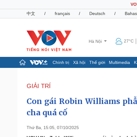
VO
中文
/
français
/
Deutsch
/
Bahas
27°C
Hà Nội
Chính trị
Xã hội
Thế giới
Multimedia
K
Chính trị
Xã hội
Đảng
Tin 24h
GIẢI TRÍ
Tổ chức nhân sự
Dự báo thời tiết
Quốc hội
Giáo dục
Con gái Robin Williams phẫ
Nhận diện sự thật
Dấu ấn VOV
Việc làm
cha quá cố
Biển đảo
Pháp luật
Quân sự - Quốc phòng
Thứ Ba, 15:05, 07/10/2025
Vụ án
Vũ khí