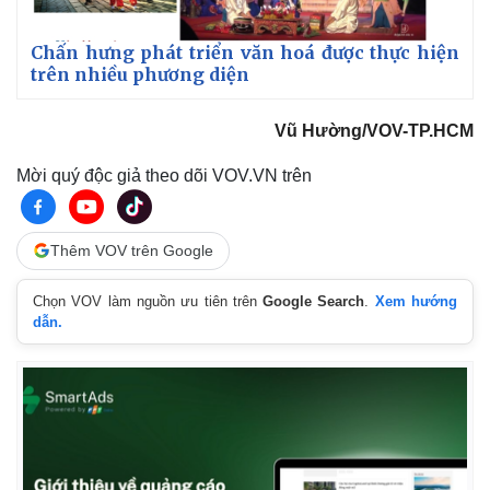
Chấn hưng phát triển văn hoá được thực hiện
trên nhiều phương diện
Vũ Hường/VOV-TP.HCM
Mời quý độc giả theo dõi VOV.VN trên
Kinh tế
Thị trường
Thêm VOV trên Google
Bất động sản
Giá vàng
Khởi nghiệp
Tiêu dùng
Tỷ giá
Chọn VOV làm nguồn ưu tiên trên
Google Search
.
Xem hướng
dẫn.
Chứng khoán
Giá cà phê