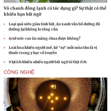
Vỏ chanh đông lạnh có tác dụng gì? Sự thật có thể
khiến bạn bất ngờ
Loại quả siêu giàu tinh bột, ăn xanh vẫn bổ dưỡng đủ
đường lại không lo tăng cân
Acid uric cao ăn măng chua được không?
Loài hoa khiến người mê, kẻ “sợ” mỗi mùa thu là vị
thuốc trong y học cổ truyền
9 lợi ích khiến nhiều người bất ngờ từ thịt ếch
Cải chính
CÔNG NGHỆ