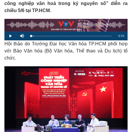
công nghiệp văn hoá trong kỷ nguyên số” diễn ra
chiều 5/6 tại TP.HCM.
R
-
2:01
L
P
M
o
l
u
a
Hội thảo do Trường Đại học Văn hóa TP.HCM phối hợp
a
t
e
d
y
e
e
với Báo Văn hóa (Bộ Văn hóa, Thể thao và Du lịch) tổ
d
m
:
chức.
4
.
a
4
8
%
i
n
i
n
g
T
i