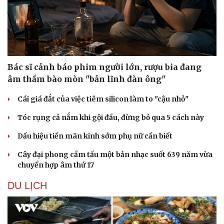
Bác sĩ cảnh báo phim người lớn, rượu bia đang
âm thầm bào mòn "bản lĩnh đàn ông"
Sức khỏe
Đời sống
Cái giá đắt của việc tiêm silicon làm to "cậu nhỏ"
Dinh dưỡng - món ngon
Nhà đẹp
Cây thuốc
Blog
Tóc rụng cả nắm khi gội đầu, đừng bỏ qua 5 cách này
Sản phụ khoa
Tình yêu - Gia đình
Nhi khoa
Dấu hiệu tiền mãn kinh sớm phụ nữ cần biết
Nam khoa
Cây đại phong cầm tấu một bản nhạc suốt 639 năm vừa
Làm đẹp - giảm cân
chuyển hợp âm thứ 17
Phòng mạch online
Ăn sạch sống khỏe
DU LỊCH