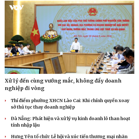
Du lịch
Podcast
Xử lý đến cùng vướng mắc, không đẩy doanh
Tư vấn
Câu chuyện thời sự
nghiệp đi vòng
Săn Tour
Đọc truyện đêm khuya
check-in
Cửa sổ tình yêu
Thí điểm phường XHCN Lào Cai: Khi chính quyền xoay
Kể chuyện cho bé
sở thủ tục thay doanh nghiệp
Hạt giống tâm hồn
Đà Nẵng: Phát hiện và xử lý vụ kinh doanh lô than hoạt
tính nhập lậu
Hưng Yên tổ chức Lễ hội và xúc tiến thương mại nhãn