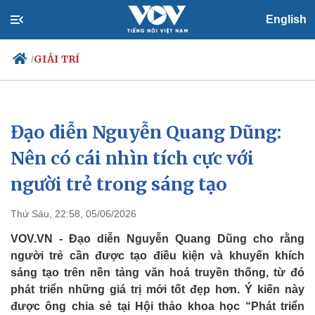
English
GIẢI TRÍ
/
Đạo diễn Nguyễn Quang Dũng:
Chính trị
Xã hội
Đảng
Tin 24h
Nên có cái nhìn tích cực với
Tổ chức nhân sự
Dự báo thời tiết
người trẻ trong sáng tạo
Quốc hội
Giáo dục
Nhận diện sự thật
Dấu ấn VOV
Việc làm
Thứ Sáu, 22:58, 05/06/2026
Biển đảo
VOV.VN - Đạo diễn Nguyễn Quang Dũng cho rằng
người trẻ cần được tạo điều kiện và khuyến khích
sáng tạo trên nền tảng văn hoá truyền thống, từ đó
phát triển những giá trị mới tốt đẹp hơn. Ý kiến này
được ông chia sẻ tại Hội thảo khoa học “Phát triển