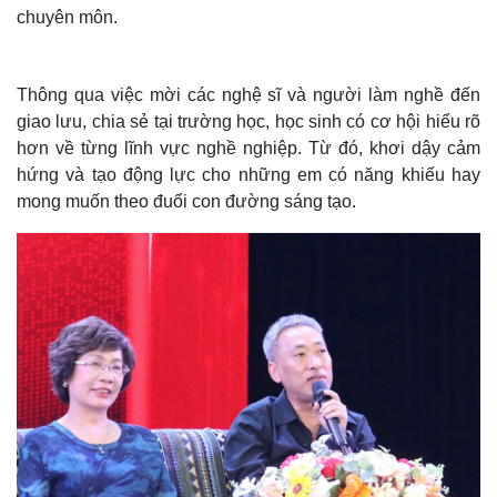
chuyên môn.
Thông qua việc mời các nghệ sĩ và người làm nghề đến
giao lưu, chia sẻ tại trường học, học sinh có cơ hội hiểu rõ
hơn về từng lĩnh vực nghề nghiệp. Từ đó, khơi dậy cảm
hứng và tạo động lực cho những em có năng khiếu hay
mong muốn theo đuổi con đường sáng tạo.
Thế giới
Multimedia
Quan sát
Video
Cuộc sống đó đây
Ảnh
Hồ sơ
E-Magazine
Infographic