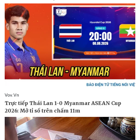
Thể thao
Ô tô - Xe máy
Bóng đá
Ô tô
Lịch thi đấu bóng đá
Xe máy
Thế giới thể thao
Tư vấn
eSports
Hậu trường