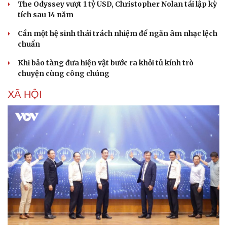
The Odyssey vượt 1 tỷ USD, Christopher Nolan tái lập kỳ
tích sau 14 năm
Cần một hệ sinh thái trách nhiệm để ngăn âm nhạc lệch
chuẩn
Khi bảo tàng đưa hiện vật bước ra khỏi tủ kính trò
chuyện cùng công chúng
XÃ HỘI
Văn hóa
Giải trí
Sân khấu - Điện ảnh
Nghệ sĩ
Văn học
Thời trang
Âm nhạc
Sao Việt
Di sản