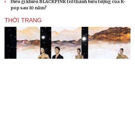
Điều gì khiến BLACKPINK trở thành biểu tượng của K-
pop sau 10 năm?
THỜI TRANG
“Ngọc Nữ Trời Nam”- bộ sưu tập thời trang ấn
tượng của NTK trẻ Đỗ Quang Trường
150 mẫu nhí tái hiện vẻ đẹp văn hóa Việt trong không
gian phố cổ Hoa Lư