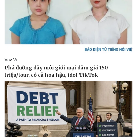
Pháp luật
Quân sự - Quốc phòng
Vụ án
Vũ khí
Tin nóng
Việt Nam
Tư vấn luật
Phân tích