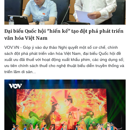
Đại biểu Quốc hội "hiến kế" tạo đột phá phát triển
văn hóa Việt Nam
VOV.VN - Góp ý vào dự thảo Nghị quyết một số cơ chế, chính
sách đột phá phát triển văn hóa Việt Nam, đại biểu Quốc hội đề
Doanh nghiệp
Công nghệ
xuất ưu đãi thuế với hoạt động xuất khẩu phim, các ứng dụng số;
Thông tin doanh nghiệp
Sành điệu
ưu tiên chính sách thuế cho nghệ thuật biểu diễn truyền thống và
Doanh nghiệp 24h
Tin Công nghệ
triển lãm di sản...
Doanh nhân
Trải nghiệm
Vì cộng đồng
Chuyển đổi số