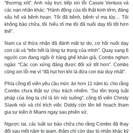
“thương xót”. Anh này trực tiếp xin lỗi Cassie Ventura và
các nạn nhân khác: “Hành động của tôi thật kinh tởm, đáng
xấu hổ và bệnh hoạn. Tôi đã bệnh, bệnh vì ma túy… Tôi
không bào chữa, tôi hiểu rõ mẹ tôi đã nuôi dạy tôi tốt hơn
thế”.
Nam ca sĩ thừa nhận đã đánh mất tự do, cơ hội nuôi dạy
con cái và “trên hết là lòng tự trọng của mình”. Quay sang 6
người con đang ngồi ở hàng ghế khán giả, Combs nghẹn
ngào: “Các con xứng đáng được đối xử tốt hơn”. Combs
Thế giới
Multimedia
cũng xin lỗi mẹ vì “đã hụt hơi khi là đứa con trai duy nhất”.
Quan sát
Video
Cuộc sống đó đây
Ảnh
Phía công tố viên yêu cầu mức án hơn 11 năm tù, cho rằng
Hồ sơ
E-Magazine
Combs chưa thật sự chịu trách nhiệm. “Sự tôn trọng luật
Infographic
pháp của ông ta chỉ là lời nói suông”, công tố viên Christy
Slavik nói và chỉ trích việc Diddy còn lên kế hoạch tham
gia sự kiện ở Miami ngay sau phiên xử.
Ngược lại, các luật sư bào chữa cho rằng Combs đã thay
đổi sau một năm bị giam, thậm chí còn dạy tù nhân khác kỹ