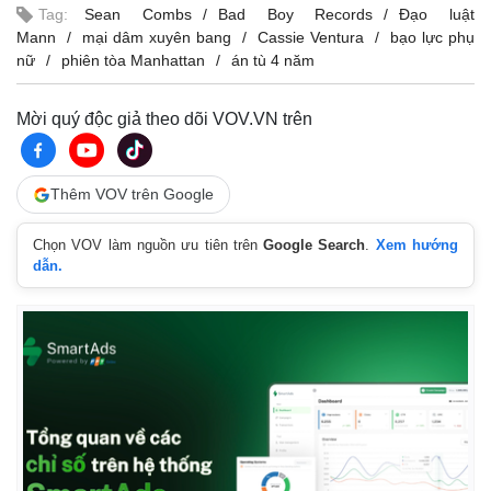
Tag:
Sean Combs
Bad Boy Records
Đạo luật
Mann
mại dâm xuyên bang
Cassie Ventura
bạo lực phụ
nữ
phiên tòa Manhattan
án tù 4 năm
Mời quý độc giả theo dõi VOV.VN trên
Thêm VOV trên Google
Chọn VOV làm nguồn ưu tiên trên
Google Search
.
Xem hướng
Kinh tế
Thị trường
dẫn.
Bất động sản
Giá vàng
Khởi nghiệp
Tiêu dùng
Tỷ giá
Chứng khoán
Giá cà phê