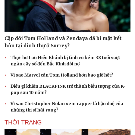
Cặp đôi Tom Holland và Zendaya đã bí mật kết
hôn tại dinh thự ở Surrey?
Thực hư Lưu Hiểu Khánh bị tình cũ kém 38 tuổi vượt
ngàn cây số đến Bắc Kinh đòi nợ
Vì sao Marvel cần Tom Holland hơn bao giờ hết?
Điều gì khiến BLACKPINK trở thành biểu tượng của K-
pop sau 10 năm?
Vì sao Christopher Nolan xem rapper là hậu duệ của
những thi sĩ hát rong?
THỜI TRANG