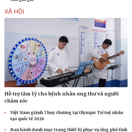
XÃ HỘI
Hỗ trợ tâm lý cho bệnh nhân ung thư và người
Văn hóa
Giải trí
chăm sóc
Sân khấu - Điện ảnh
Nghệ sĩ
Văn học
Thời trang
Việt Nam giành 7 huy chương tại Olympic Trí tuệ nhân
Âm nhạc
Sao Việt
tạo quốc tế 2026
Di sản
Ban hành danh mục trang thiết bị phục vụ ứng phó tình