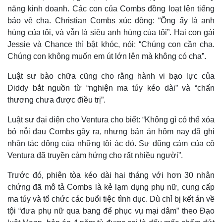
năng kinh doanh. Các con của Combs đồng loạt lên tiếng
bảo vệ cha. Christian Combs xúc động: “Ông ấy là anh
hùng của tôi, và vẫn là siêu anh hùng của tôi”. Hai con gái
Jessie và Chance thì bật khóc, nói: “Chúng con cần cha.
Chúng con không muốn em út lớn lên mà không có cha”.
Luật sư bào chữa cũng cho rằng hành vi bạo lực của
Diddy bắt nguồn từ “nghiện ma túy kéo dài” và “chấn
thương chưa được điều trị”.
Luật sư đại diện cho Ventura cho biết: “Không gì có thể xóa
bỏ nỗi đau Combs gây ra, nhưng bản án hôm nay đã ghi
nhận tác động của những tội ác đó. Sự dũng cảm của cô
Ventura đã truyền cảm hứng cho rất nhiều người”.
Trước đó, phiên tòa kéo dài hai tháng với hơn 30 nhân
chứng đã mô tả Combs là kẻ lạm dụng phụ nữ, cung cấp
ma túy và tổ chức các buổi tiệc tình dục. Dù chỉ bị kết án về
tội “đưa phụ nữ qua bang để phục vụ mại dâm” theo Đạo