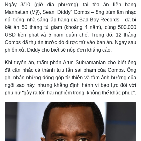
Ngày 3/10 (giờ địa phương), tại tòa án liên bang
Manhattan (Mỹ), Sean “Diddy” Combs – ông trùm âm nhạc
nổi tiếng, nhà sáng lập hãng đĩa Bad Boy Records – đã bị
kết án 50 tháng tù giam (khoảng 4 năm), cùng 500.000
USD tiền phạt và 5 năm quản chế. Trong đó, 12 tháng
Combs đã thụ án trước đó được trừ vào bản án. Ngay sau
phiên xử, Diddy cho biết sẽ nộp đơn kháng cáo.
Khi tuyên án, thẩm phán Arun Subramanian cho biết ông
đã cân nhắc cả thành tựu lẫn sai phạm của Combs. Ông
ghi nhận những đóng góp từ thiện và tầm ảnh hưởng của
ngôi sao này, nhưng khẳng định hành vi bạo lực đối với
phụ nữ “gây ra tổn hại nghiêm trọng, không thể khắc phục”.