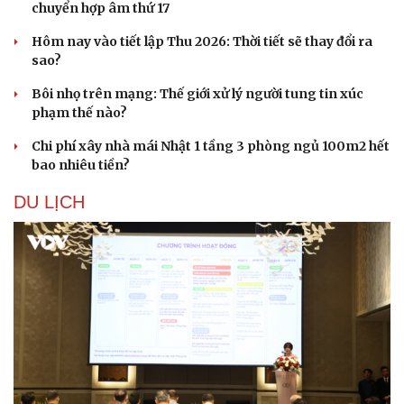
chuyển hợp âm thứ 17
Hôm nay vào tiết lập Thu 2026: Thời tiết sẽ thay đổi ra
sao?
Bôi nhọ trên mạng: Thế giới xử lý người tung tin xúc
phạm thế nào?
Chi phí xây nhà mái Nhật 1 tầng 3 phòng ngủ 100m2 hết
bao nhiêu tiền?
DU LỊCH
Sức khỏe
Đời sống
Dinh dưỡng - món ngon
Nhà đẹp
Cây thuốc
Blog
Sản phụ khoa
Tình yêu - Gia đình
Nhi khoa
Nam khoa
Làm đẹp - giảm cân
Phòng mạch online
Ăn sạch sống khỏe