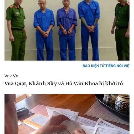
Thể thao
Ô tô - Xe máy
Bóng đá
Ô tô
Lịch thi đấu bóng đá
Xe máy
Thế giới thể thao
Tư vấn
eSports
Hậu trường