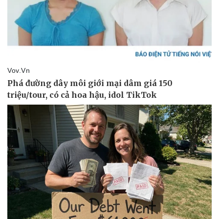
Pháp luật
Quân sự - Quốc phòng
Vụ án
Vũ khí
Tin nóng
Việt Nam
Tư vấn luật
Phân tích