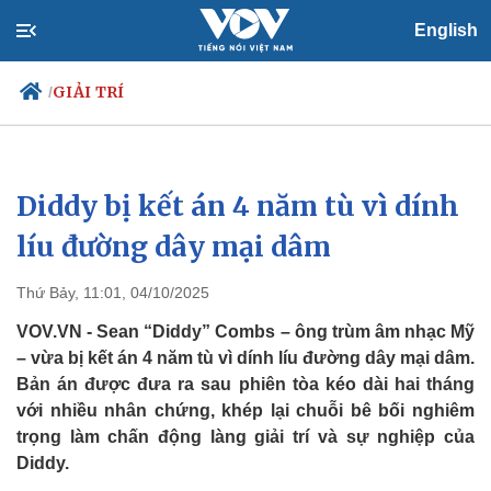
English
GIẢI TRÍ
/
Diddy bị kết án 4 năm tù vì dính
Chính trị
Xã hội
Đảng
Tin 24h
líu đường dây mại dâm
Tổ chức nhân sự
Dự báo thời tiết
Quốc hội
Giáo dục
Thứ Bảy, 11:01, 04/10/2025
Nhận diện sự thật
Dấu ấn VOV
Việc làm
VOV.VN - Sean “Diddy” Combs – ông trùm âm nhạc Mỹ
Biển đảo
– vừa bị kết án 4 năm tù vì dính líu đường dây mại dâm.
Bản án được đưa ra sau phiên tòa kéo dài hai tháng
với nhiều nhân chứng, khép lại chuỗi bê bối nghiêm
trọng làm chấn động làng giải trí và sự nghiệp của
Diddy.