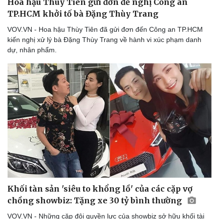
Hoa hậu Thùy Tiên gửi đơn đề nghị Công an
TP.HCM khởi tố bà Đặng Thùy Trang
VOV.VN - Hoa hậu Thùy Tiên đã gửi đơn đến Công an TP.HCM
kiến nghị xử lý bà Đặng Thùy Trang về hành vi xúc phạm danh
dự, nhân phẩm.
Doanh nghiệp
Công nghệ
Thông tin doanh nghiệp
Sành điệu
Doanh nghiệp 24h
Tin Công nghệ
Doanh nhân
Trải nghiệm
Vì cộng đồng
Chuyển đổi số
Khối tàn sản 'siêu to khổng lồ' của các cặp vợ
chồng showbiz: Tặng xe 30 tỷ bình thường
VOV.VN - Những cặp đôi quyền lực của showbiz sở hữu khối tài