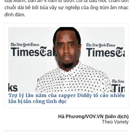
luật Mann, bản án 4 năm tù được coi là dấu mốc chấm dứt
chuỗi dài bê bối bủa vây sự nghiệp của ông trùm âm nhạc
đình đám.
Trợ lý lâu năm của rapper Diddy tố cáo nhiều
lần bị tấn công tình dục
Hà Phương/VOV.VN (biên dịch)
Theo Variety