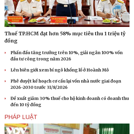
Thuế TP.HCM đạt hơn 58% mục tiêu thu 1 triệu tỷ
đồng
Phấn đấu tăng trưởng trên 10%, giải ngân 100% vốn
đầu tư công trong năm 2026
Lên biên giới xem bí ngô khổng lồ ở Hoành Mô
Phê duyệt kế hoạch cơ cấu lại vốn nhà nước giai đoạn
2026-2030 trước 31/8/2026
Du lịch
Podcast
Đề xuất giảm 30% thuế cho hộ kinh doanh có doanh thu
đến 10 tỷ đồng
Tư vấn
Câu chuyện thời sự
Săn Tour
Đọc truyện đêm khuya
PHÁP LUẬT
check-in
Cửa sổ tình yêu
Kể chuyện cho bé
Hạt giống tâm hồn