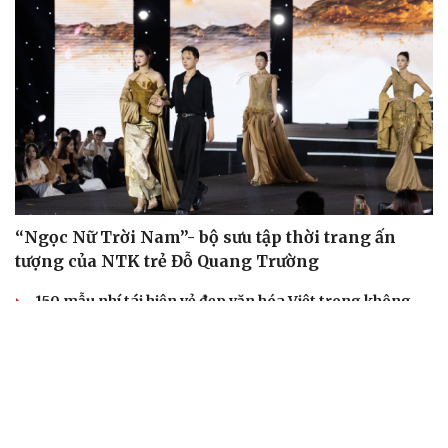
“Ngọc Nữ Trời Nam”- bộ sưu tập thời trang ấn
tượng của NTK trẻ Đỗ Quang Trường
150 mẫu nhí tái hiện vẻ đẹp văn hóa Việt trong không
gian phố cổ Hoa Lư
Lương Thùy Linh, Ý Nhi làm vedette trên sàn diễn phủ 4
tấn lúa
Biển xanh, vỏ sò và hàng trăm mẫu nhí tạo nên sàn
diễn đặc biệt ở Nha Trang