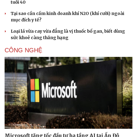
tuổi 40
Tại sao cần cấm kinh doanh khí N2O (khí cười) ngoài
mục đích y tế?
Loại lá vừa cay vừa đắng là vị thuốc bổ gan, biết dùng
sức khoẻ càng thăng hạng
CÔNG NGHỆ
Cải chính
Microsoft tăng tốc đầu tư hạ tầng AI tại Ấn Độ