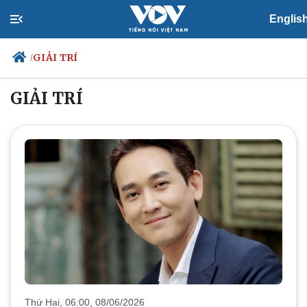
Englis
GIẢI TRÍ
/
GIẢI TRÍ
Chính trị
Xã hội
Đảng
Tin 24h
Tổ chức nhân sự
Dự báo thời tiết
Quốc hội
Giáo dục
Nhận diện sự thật
Dấu ấn VOV
Việc làm
Biển đảo
Thứ Hai, 06:00, 08/06/2026