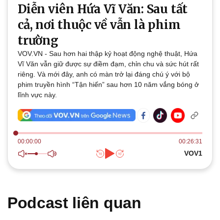
Diễn viên Hứa Vĩ Văn: Sau tất
Thế giới
Multimedia
cả, nơi thuộc về vẫn là phim
Quan sát
Video
trường
Cuộc sống đó đây
Ảnh
Hồ sơ
E-Magazine
VOV.VN - Sau hơn hai thập kỷ hoạt động nghệ thuật, Hứa
Infographic
Vĩ Văn vẫn giữ được sự điềm đạm, chỉn chu và sức hút rất
riêng. Và mới đây, anh có màn trở lại đáng chú ý với bộ
phim truyền hình “Tận hiến” sau hơn 10 năm vắng bóng ở
lĩnh vực này.
00:00:00
00:26:31
Kinh tế
Thị trường
VOV1
Bất động sản
Giá vàng
Khởi nghiệp
Tiêu dùng
Tỷ giá
Chứng khoán
Podcast liên quan
Giá cà phê