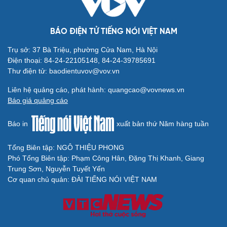
BÁO ĐIỆN TỬ TIẾNG NÓI VIỆT NAM
Trụ sở: 37 Bà Triệu, phường Cửa Nam, Hà Nội
Điện thoại: 84-24-22105148, 84-24-39785691
Thư điện tử: baodientuvov@vov.vn
Du lịch
Podcast
Tư vấn
Câu chuyện thời sự
Liên hệ quảng cáo, phát hành: quangcao@vovnews.vn
Săn Tour
Đọc truyện đêm khuya
Báo giá quảng cáo
check-in
Cửa sổ tình yêu
Kể chuyện cho bé
Báo in
xuất bản thứ Năm hàng tuần
Hạt giống tâm hồn
Tổng Biên tập: NGÔ THIỆU PHONG
Phó Tổng Biên tập: Phạm Công Hân, Đặng Thị Khanh, Giang
Trung Sơn, Nguyễn Tuyết Yến
Cơ quan chủ quản: ĐÀI TIẾNG NÓI VIỆT NAM
Cải chính