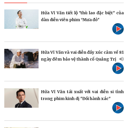
Hứa Vĩ Văn tiết lộ "thù lao đặc biệt" của
dàn diễn viên phim “Mưa đỏ"
Pháp luật
Quân sự - Quốc phòng
Vụ án
Vũ khí
Tin nóng
Việt Nam
Hứa Vĩ Văn và vai diễn đầy xúc cảm về 81
Tư vấn luật
Phân tích
ngày đêm bảo vệ thành cổ Quảng Trị
Hứa Vĩ Văn tái xuất với vai diễn si tình
trong phim kinh dị "Đồi hành xác"
Thể thao
Ô tô - Xe máy
Bóng đá
Ô tô
Lịch thi đấu bóng đá
Xe máy
Thế giới thể thao
Tư vấn