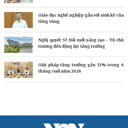
Dinh dưỡng - món ngon
Nhà đẹp
Cây thuốc
Blog
Giáo dục nghề nghiệp gắn với sinh kế của
Sản phụ khoa
Tình yêu - Gia đình
từng vùng
Nhi khoa
Nam khoa
Làm đẹp - giảm cân
Nghị quyết 57: Đổi mới sáng tạo - Từ chủ
Phòng mạch online
trương đến động lực tăng trưởng
Ăn sạch sống khỏe
Giải pháp tăng trưởng gần 12% trong 6
tháng cuối năm 2026
Văn hóa
Giải trí
Sân khấu - Điện ảnh
Nghệ sĩ
Văn học
Thời trang
Âm nhạc
Sao Việt
Di sản