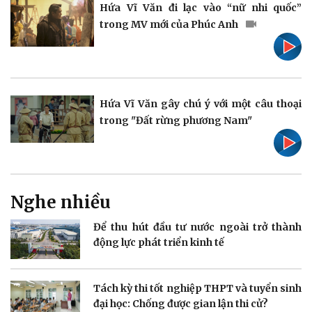
eSports
Hứa Vĩ Văn đi lạc vào “nữ nhi quốc”
Hậu trường
trong MV mới của Phúc Anh
Hứa Vĩ Văn gây chú ý với một câu thoại
trong "Đất rừng phương Nam"
Doanh nghiệp
Công nghệ
Thông tin doanh nghiệp
Sành điệu
Doanh nghiệp 24h
Tin Công nghệ
Doanh nhân
Trải nghiệm
Vì cộng đồng
Chuyển đổi số
Nghe nhiều
Để thu hút đầu tư nước ngoài trở thành
động lực phát triển kinh tế
Tách kỳ thi tốt nghiệp THPT và tuyển sinh
đại học: Chống được gian lận thi cử?
Sức khỏe
Đời sống