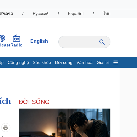
ສາລາວ
/
Русский
/
Español
/
ไทย
English
dcast
Radio
ệp
Công nghệ
Sức khỏe
Đời sống
Văn hóa
Giải trí
inh tế
Thị trường
ất động sản
Giá vàng
hởi nghiệp
Tiêu dùng
Tỷ giá
ích
ĐỜI SỐNG
Chứng khoán
Giá cà phê
oanh nghiệp
Công nghệ
hông tin doanh nghiệp
Sành điệu