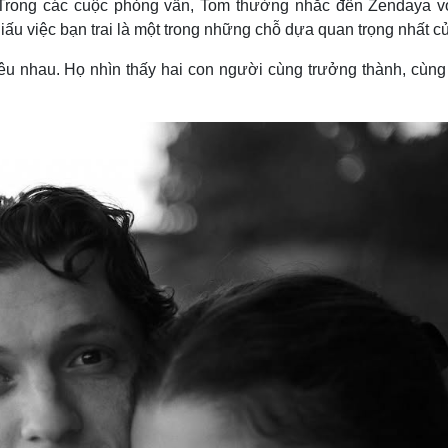
 Trong các cuộc phỏng vấn, Tom thường nhắc đến Zendaya v
u việc bạn trai là một trong những chỗ dựa quan trọng nhất củ
êu nhau. Họ nhìn thấy hai con người cùng trưởng thành, cùng