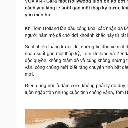
VOV.VN - Giữa một Hollywood luôn ồn ào bởi 
Tin nóng
Việt Nam
cách yêu lặng lẽ suốt gần một thập kỷ trước kh
Tư vấn luật
Phân tích
yêu mến họ.
Khi Tom Holland lần đầu công khai xác nhận đã kế
Sức khỏe
Đời sống
người hâm mộ đã chờ đợi khoảnh khắc này từ rất l
Dinh dưỡng - món ngon
Nhà đẹp
Cây thuốc
Blog
Suốt nhiều tháng trước đó, những tin đồn về một 
Sản phụ khoa
Tình yêu - Gia đình
nhau suốt gần một thập kỷ, Tom Holland và Zend
Nhi khoa
độc quyền, không thảm đỏ và cũng không những t
Nam khoa
vấn, công chúng mới biết rằng chuyện tình bắt
Làm đẹp - giảm cân
mới.
Phòng mạch online
Ăn sạch sống khỏe
Điều đáng nói là đám cưới không phải lý do duy
Cải chính
luôn ngập tràn những cuộc tình chóng vánh, Tom Ho