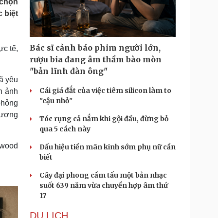
 chọn
Doanh nghiệp 24h
Tin Công nghệ
 biệt
Doanh nhân
Trải nghiệm
ì cộng đồng
Chuyển đổi số
Bác sĩ cảnh báo phim người lớn,
c tế,
u lịch
Podcast
rượu bia đang âm thầm bào mòn
Tư vấn
Câu chuyện thời sự
"bản lĩnh đàn ông"
Săn Tour
Đọc truyện đêm khuya
ã yêu
heck-in
Cửa sổ tình yêu
Cái giá đắt của việc tiêm silicon làm to
h ảnh
Kể chuyện cho bé
"cậu nhỏ"
phỏng
Hạt giống tâm hồn
hương
Tóc rụng cả nắm khi gội đầu, đừng bỏ
qua 5 cách này
ywood
Dấu hiệu tiền mãn kinh sớm phụ nữ cần
biết
Cây đại phong cầm tấu một bản nhạc
suốt 639 năm vừa chuyển hợp âm thứ
17
DU LỊCH