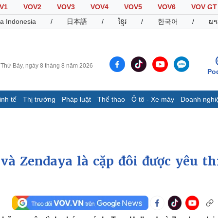
V1
VOV2
VOV3
VOV4
VOV5
VOV6
VOV GT
a Indonesia
/
日本語
/
ខ្មែរ
/
한국어
/
ພາ
Thứ Bảy, ngày 8 tháng 8 năm 2026
Po
inh tế
Thị trường
Pháp luật
Thể thao
Ô tô - Xe máy
Doanh nghi
Thế giới
Multimedia
K
Quan sát
Video
B
Cuộc sống đó đây
Ảnh
K
Hồ sơ
E-Magazine
và Zendaya là cặp đôi được yêu th
Infographic
Thể thao
Ô tô - Xe máy
D
Bóng đá
Ô tô
T