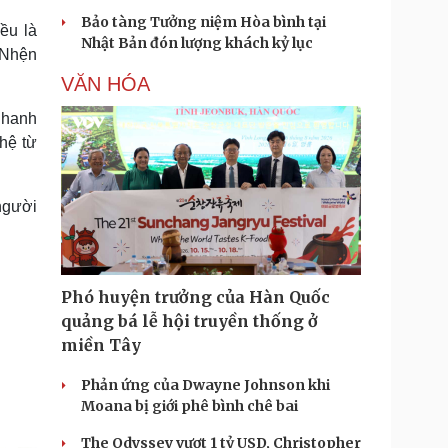
Bảo tàng Tưởng niệm Hòa bình tại
ều là
Nhật Bản đón lượng khách kỷ lục
 Nhện
VĂN HÓA
nhanh
hệ từ
người
Phó huyện trưởng của Hàn Quốc
quảng bá lễ hội truyền thống ở
miền Tây
Phản ứng của Dwayne Johnson khi
Moana bị giới phê bình chê bai
The Odyssey vượt 1 tỷ USD, Christopher