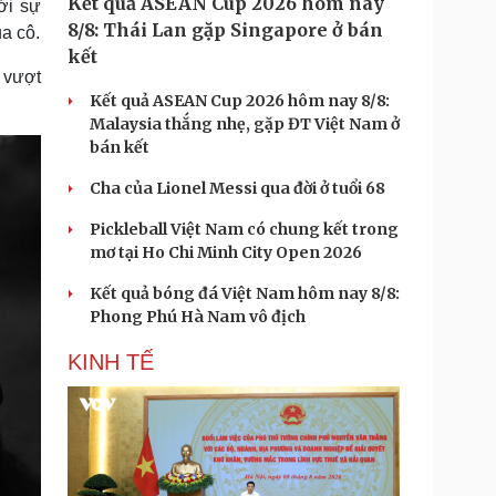
Kết quả ASEAN Cup 2026 hôm nay
ới sự
8/8: Thái Lan gặp Singapore ở bán
a cô.
kết
 vượt
Kết quả ASEAN Cup 2026 hôm nay 8/8:
Malaysia thắng nhẹ, gặp ĐT Việt Nam ở
bán kết
Cha của Lionel Messi qua đời ở tuổi 68
Pickleball Việt Nam có chung kết trong
mơ tại Ho Chi Minh City Open 2026
Kết quả bóng đá Việt Nam hôm nay 8/8:
Phong Phú Hà Nam vô địch
KINH TẾ