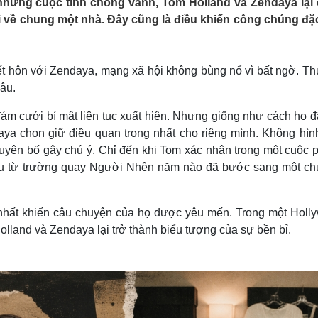
những cuộc tình chóng vánh, Tom Holland và Zendaya lại
Lịch thi đấu bóng đá
Xe máy
i về chung một nhà. Đây cũng là điều khiến công chúng đặc
Thế giới thể thao
Tư vấn
eSports
V
Hậu trường
t hôn với Zendaya, mạng xã hội không bùng nổ vì bất ngờ. Thự
Văn hóa
Giải trí
D
âu.
Sân khấu - Điện ảnh
Nghệ sĩ
Văn học
Thời trang
đám cưới bí mật liên tục xuất hiện. Nhưng giống như cách họ đ
Âm nhạc
Sao Việt
c
aya chọn giữ điều quan trọng nhất cho riêng mình. Không hìn
Di sản
uyên bố gây chú ý. Chỉ đến khi Tom xác nhận trong một cuộc 
 đầu từ trường quay Người Nhện năm nào đã bước sang một c
 nhất khiến câu chuyện của họ được yêu mến. Trong một Holl
lland và Zendaya lại trở thành biểu tượng của sự bền bỉ.