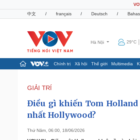
VO
中文
/
français
/
Deutsch
/
Bahas
29°C
Hà Nội
Chính trị
Xã hội
Thế giới
Multimedia
K
Chính trị
Xã hội
Đảng
Tin 24h
GIẢI TRÍ
Tổ chức nhân sự
Dự báo thời tiết
Quốc hội
Giáo dục
Điều gì khiến Tom Holland 
Nhận diện sự thật
Dấu ấn VOV
Việc làm
nhất Hollywood?
Biển đảo
Pháp luật
Quân sự - Quốc phòng
Thứ Năm, 06:00, 18/06/2026
Vụ án
Vũ khí