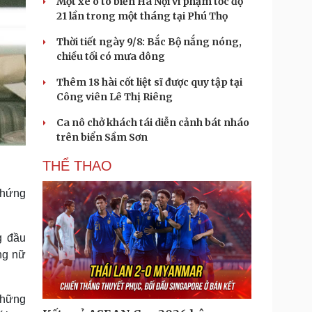
Một xe ô tô biển Hà Nội vi phạm tốc độ
21 lần trong một tháng tại Phú Thọ
Thời tiết ngày 9/8: Bắc Bộ nắng nóng,
chiều tối có mưa dông
Thêm 18 hài cốt liệt sĩ được quy tập tại
Công viên Lê Thị Riêng
Ca nô chở khách tái diễn cảnh bát nháo
trên biển Sầm Sơn
THỂ THAO
chứng
g đầu
ng nữ
những