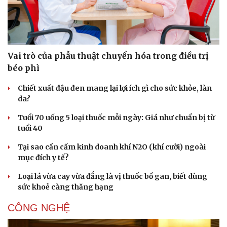
PHÁP LUẬT
Bùng nổ trí tuệ nhân tạo (AI) và những thách thức
mới với an ninh quốc gia
Nóng 24h: Khởi tố nữ ca sĩ và giám đốc hợp tác với BH
Media
Đối tượng điều hành tổ chức phản động núp bóng tôn
giáo lĩnh án 7 năm 6 tháng tù