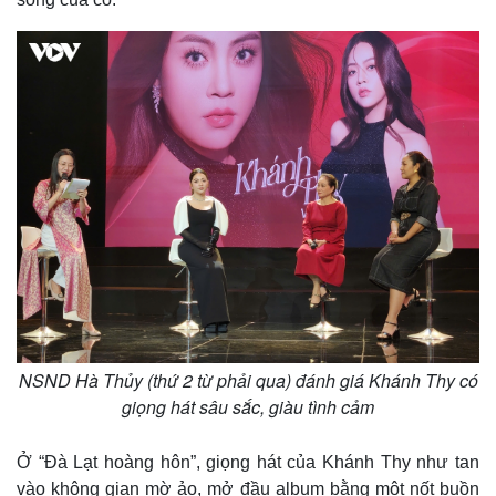
NSND Hà Thủy (thứ 2 từ phải qua) đánh giá Khánh Thy có
giọng hát sâu sắc, giàu tình cảm
Ở “Đà Lạt hoàng hôn”, giọng hát của Khánh Thy như tan
vào không gian mờ ảo, mở đầu album bằng một nốt buồn