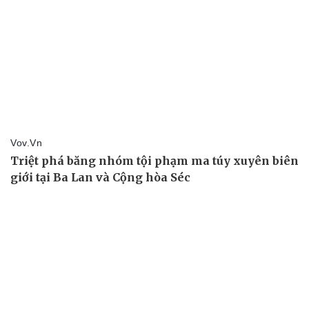
Chủ động chốt đơn, không lo phụ thuộc.
SmartAds kết nối thương hiệu với hệ
thống báo điện tử hàng đầu
Tiếp cận độc giả trên nền tảng báo chí lớn, giúp
thương hiệu tăng uy tín và hiệu quả dài hạn.
Viết bình luận
This site is protected by reCAPTCHA and the Google
Privacy Policy
and
Terms of
Service
apply.
Gửi tin
Pháp luật
Quân sự - Quốc phòng
Vụ án
Vũ khí