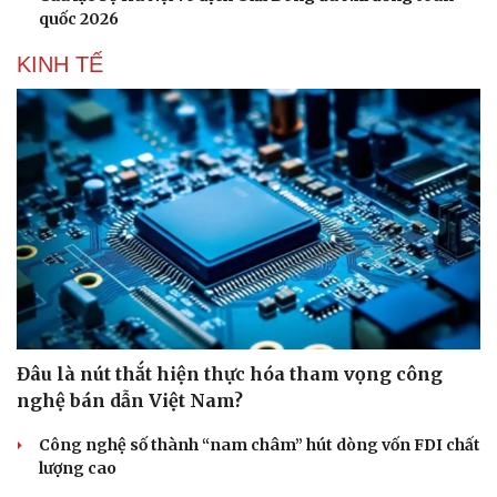
đang xuống cấp, chờ cải tạo
Nước lũ tràn về gây ách tắc giao thông tại nhiều xã dọc
Quốc lộ 6 tại Sơn La
Trường mới trước giờ G: Hà Nội chạy đua hoàn thiện bộ
máy trước năm học
Sau sắp xếp đơn vị hành chính: Nâng tầm không gian
sinh hoạt cộng đồng
THỂ THAO