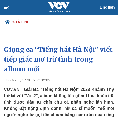
English
GIẢI TRÍ
/
Giọng ca “Tiếng hát Hà Nội” viết
Chính trị
Xã hội
Đảng
Tin 24h
tiếp giấc mơ trữ tình trong
Tổ chức nhân sự
Dự báo thời tiết
album mới
Quốc hội
Giáo dục
Nhận diện sự thật
Dấu ấn VOV
Việc làm
Thứ Năm, 17:36, 23/10/2025
Biển đảo
VOV.VN - Giải Ba “Tiếng hát Hà Nội” 2023 Khánh Thy
trở lại với “Vol.2”, album không tên gồm 11 ca khúc trữ
tình được đầu tư chỉn chu cả phần nghe lẫn hình.
Không đặt nặng định danh, nữ ca sĩ muốn “để mỗi
người nghe tự gọi tên album bằng cảm xúc của riêng