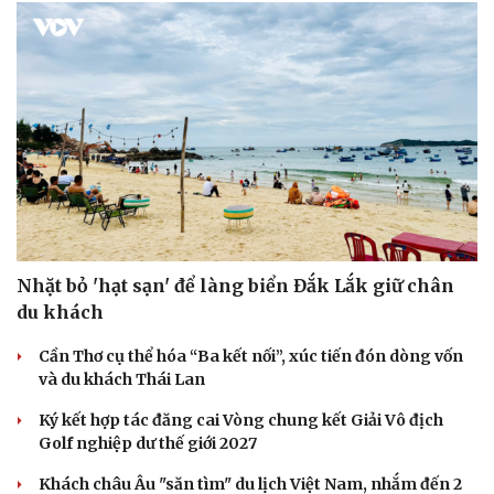
Giải pháp quảng cáo liền mạch với bài viết, hòa vào trải nghiệm
đọc của người dùng.
| FPT Online
Báo điện tử VOV
ĐỜI SỐNG