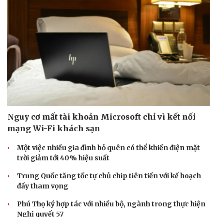
Khởi tố chủ kênh YouTube Phương Diễm Huyền
Đình chỉ hiệu trưởng liên quan đường dây cá độ bóng đá
ở Nghệ An
SỨC KHỎE
Vai trò của phẫu thuật chuyển hóa trong điều trị
béo phì