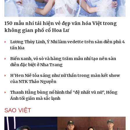
Anne Hathaway phủ sóng màn ảnh rộng với 5 dự
án điện ảnh tỷ đô năm 2026
Chóng mặt với tốc độ thăng cấp thù lao dành cho Người
Nhện Tom Holland
Jennie của BlackPink khiến Chicago dậy sóng với màn
trình diễn tại Lollapalooza
Lâm Tâm Như: Từ Hạ Tử Vy thuần khiết đến “Bà hoàng”